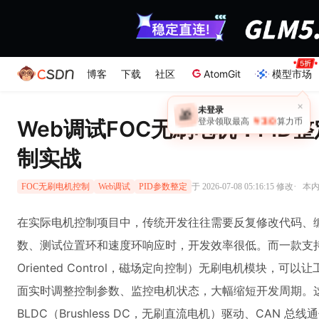
博客
下载
社区
AtomGit
模型市场
×
未登录
🎁
￥30
Web调试FOC无刷电机：PID
登录领取最高
算力币
制实战
·
于 2026-07-08 05:16:15 修改
本内
FOC无刷电机控制
Web调试
PID参数整定
在实际电机控制项目中，传统开发往往需要反复修改代码、编译
数、测试位置环和速度环响应时，开发效率很低。而一款支持 We
Oriented Control，磁场定向控制）无刷电机模块，
面实时调整控制参数、监控电机状态，大幅缩短开发周期。
BLDC（Brushless DC，无刷直流电机）驱动、CAN