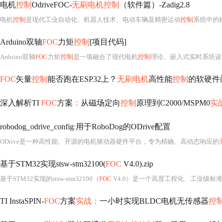
电机
控制
OdriveFOC-
无刷电机控制
（软件篇）-Zadig2.8
电机
控制
是现代工业自动化、机器人技术、电动车辆及精密运动
控制
系统中的核心环节，而无刷
Arduino双轴
FOC
力矩
控制
[项目代码]
Arduino双轴
FOC
力矩
控制
是一项融合了现代电机
控制
理论、嵌入式实时系统设
FOC
矢量
控制
能否跑在ESP32上？
无刷电机
高性能
控制
的软硬件
深入解析TI
FOC
方案
：
从磁场定向
控制
原理到C2000/MSPM0
实
robodog_odrive_config
:
用于RoboDog的ODrive配置
ODrive是一种高性能、开源的电机驱动器硬件平台，专为精确、高动态响应的
基于STM32实现stsw-stm32100(
FOC
V4.0).zip
基于STM32实现的stsw-stm32100（
FOC
V4.0）是一个高度工程化、工业级标
TI InstaSPIN-
FOC
方案
实战：
一小时实现BLDC电机无传感器
控