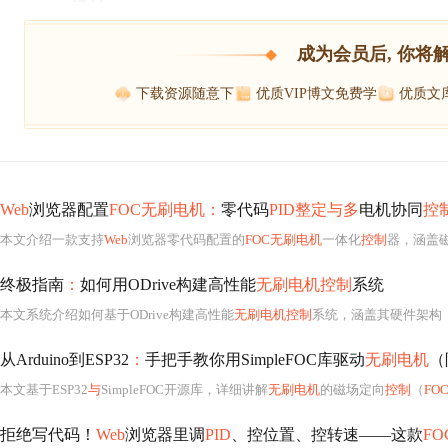
成为会员后, 你将
下载资源随意下
优质VIP博文免费学
优质文
Web
浏览器配置
FOC无刷电机：
零代码
PID整定与多
电机协同
控
本文介绍一款支持
Web
浏览器零代码配置的
FOC无刷电机
一体化
控制
器，涵盖
终极指南
：
如何用ODrive构建高性能
无刷电机控制
系统
本文系统介绍如何基于ODrive构建高性能
无刷电机控制
系统，涵盖其硬件架构（S
从Arduino到ESP32
：
手把手教你用SimpleFOC库驱动
无刷电机
（
本文基于ESP32
与
SimpleFOC开源库，详细讲解
无刷电机
的磁场定向
控制
（
FO
拒绝写代码！
Web
浏览器里调
PID
、控位置、控转速——这款
F