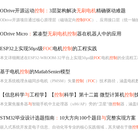
ODrive开源运动
控制：
3层架构解决
无刷电机
精确驱动难题
ODrive开源项目通过核心原理层（磁场定向
控制FOC
）、应用接口层（统一轴抽象
ODrive Micro
：
紧凑型
无刷电机控制
器在机器人中的应用
ESP32上实现50μs级
FOC
电机
控制
的工程实践
本文详细阐述在ESP32-WROOM-32平台上实现50μs级
FOC
电机
控制
的全流程工程实践，
基于电机
控制
的MatlabSenier模型
本文系统梳理永磁同步电机（PMSM）矢量
控制
（
FOC
）技术路径，涵盖电机数学模型、
【信息科学
与
工程学】【
控制
科学】第十二篇 微型计算机
控制
技
本文聚焦服务器
与
智能手机中主处理器（x86/AP）旁的“卫星”微
控制
器，涵盖B
STM32毕业设计选题指南
：
10大方向100个题目
与
完整实现方案
嵌入式系统开发是电子信息、自动化等专业的核心实践领域，其关键在于微
控