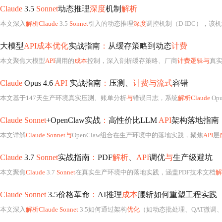
Claude
3.5
Sonnet
动态推理
深度
机制
解析
本文深入
解析Claude
3.5
Sonnet
引入的动态推理
深度
调控机制（D-IDC），该
大模型
API成本优化
实战指南
：
从缓存策略到动态
计费
本文聚焦大模型
API
调用的
成本
控制，深入剖析缓存策略、厂商
计费逻辑与
真实数据
Claude
Opus 4.6
API
实战指南
：
压测、
计费与流式
容错
本文基于147天生产环境真实压测、账单分析
与
错误日志，系统
解析Claude
Opu
Claude Sonnet
+OpenClaw实战
：
高性价比LLM
API
架构落地指南
本文详解
Claude Sonnet与
OpenClaw组合在生产环境中的落地实践，聚焦
API
层
Claude
3.7
Sonnet
实战指南
：
PDF
解析
、
API
调优
与
生产级避坑
本文聚焦
Claude
3.7
Sonnet
在真实生产环境中的落地实践，涵盖PDF技术文档
解
Claude Sonnet
3.5价格革命
：
AI推理
成本
腰斩如何重塑工程实践
本文深入
解析Claude Sonnet
3.5如何通过架构
优化
（如动态批处理、QAT微调