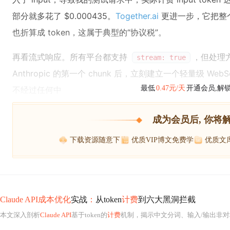
部分就多花了 $0.000435。
Together.ai
更进一步，它把整个 re
也折算成 token，这属于典型的“协议税”。
再看流式响应。所有平台都支持
，但处理
stream: true
Anthropic 的第一个 chunk 后，立刻建立一个轻量级 Web
最低
0.47元/天
开通会员,解
不经过任何中
成为会员后, 你将
下载资源随意下
优质VIP博文免费学
优质文
Claude API成本优化
实战
：
从token
计费
到六大黑洞拦截
本文深入剖析
Claude API
基于token的
计费
机制，揭示中文分词、输入/输出非