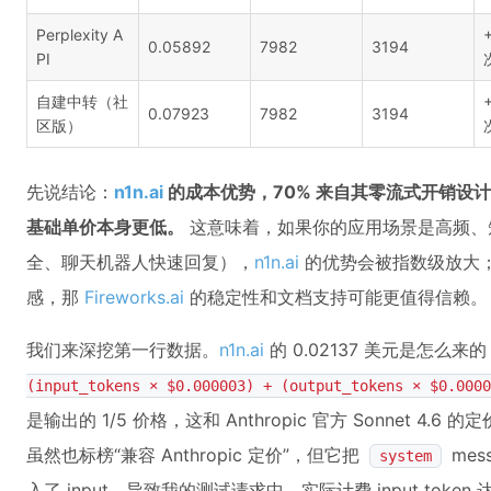
Perplexity A
0.05892
7982
3194
PI
自建中转（社
0.07923
7982
3194
区版）
先说结论：
n1n.ai
的成本优势，70% 来自其零流式开销设计，
基础单价本身更低。
这意味着，如果你的应用场景是高频、短
全、聊天机器人快速回复），
n1n.ai
的优势会被指数级放大
感，那
Fireworks.ai
的稳定性和文档支持可能更值得信赖。
我们来深挖第一行数据。
n1n.ai
的 0.02137 美元是怎么
(input_tokens × $0.000003) + (output_tokens × $0.0000
是输出的 1/5 价格，这和 Anthropic 官方 Sonnet 4.
虽然也标榜“兼容 Anthropic 定价”，但它把
mes
system
入了 input，导致我的测试请求中，实际计费 input token 