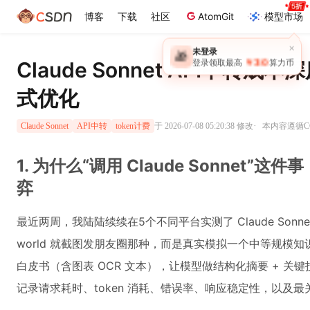
博客
下载
社区
AtomGit
模型市场
×
未登录
🎁
￥30
Claude Sonnet API中
登录领取最高
算力币
式优化
·
于 2026-07-08 05:20:38 修改
本内容遵循CC 
Claude Sonnet
API中转
token计费
1. 为什么“调用 Claude Sonnet
弈
最近两周，我陆陆续续在5个不同平台实测了 Claude Sonnet 4
world 就截图发朋友圈那种，而是真实模拟一个中等规模知识处
白皮书（含图表 OCR 文本），让模型做结构化摘要 + 关
记录请求耗时、token 消耗、错误率、响应稳定性，以及最关