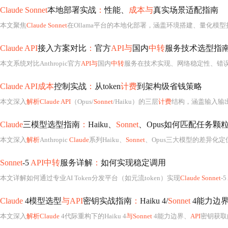
Claude Sonnet
本地部署实战
：
性能、
成本与
真实场景适配指南
本文聚焦
Claude Sonnet
在Ollama平台的本地化部署，涵盖环境搭建、量化模型拉取、Cursor Pro直连配置及性能调优。通过真实场景
Claude API
接入方案对比
：
官方
API与
国内
中转
服务技术选型指
本文系统对比Anthropic官方
API与
国内
中转
服务在技术实现、网络稳定性、错
Claude API成本
控制实战
：
从token
计费
到架构级省钱策略
本文深入
解析Claude API
（Opus/
Sonnet
/Haiku）的三层
计费
结构，涵盖输入输出
Claude
三模型选型指南
：
Haiku、
Sonnet
、Opus如何匹配任务颗
本文深入
解析
Anthropic
Claude
系列Haiku、
Sonnet
、Opus三大模型的差异化定
Sonnet
-5
API中转
服务详解
：
如何实现稳定调用
本文详解如何通过专业AI Token分发平台（如元流token）实现
Claude Sonnet
-5
Claude
4模型选型
与API
密钥实战指南
：
Haiku 4/
Sonnet
4能力边
本文深入
解析Claude
4代际重构下的Haiku 4
与Sonnet
4能力边界、
API
密钥获取的合规门槛（含地域限制绕过方案）、五级权限管