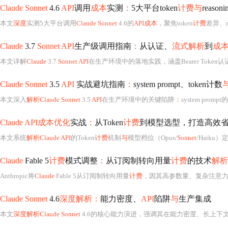
Claude Sonnet
4.6
API
调用
成本
实测
：
5大平台token
计费与
reason
本文
深度
实测5大平台调用
Claude Sonnet
4.6的
API成本
，聚焦token
计费
差异、reasoning_eff
Claude
3.7
Sonnet API
生产级调用指南
：
从认证、
流式解析
到
成
本文详解
Claude
3.7
Sonnet API
在生产环境中的落地实践，涵盖Bearer Token认
Claude Sonnet
3.5
API
实战避坑指南
：
system prompt、token计数
本文深入
解析Claude Sonnet
3.5
API
在生产环境中的关键陷阱
：
system prom
Claude API成本优化
实战
：
从Token
计费
到模型选型，打造高效
本文系统
解析Claude API
的Token
计费
机制
与
模型档位（Opus/
Sonnet
/Haiku）定价差异，揭示输入
Claude
Fable 5
计费
模式调整
：
从订阅制转向用量
计费
的技术
解析
Anthropic将
Claude
Fable 5从订阅制转向用量
计费
，因其高参数量、复杂注意力
Claude Sonnet
4.6
深度解析：
能力密度、
API
陷阱
与
生产集成
本文
深度解析Claude Sonnet
4.6的核心能力演进，强调其在能力密度、长上下文指代消解