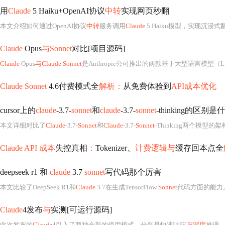
用
Claude
5 Haiku+OpenAI协议
中转
实现网页秒翻
本文介绍如何通过OpenAI协议
中转
服务调用
Claude
5 Haiku模型，实现沉浸式翻译插件的高性能网页翻译。核心在于
Claude
Opus
与Sonnet
对比[项目源码]
Claude
Opus
与Claude Sonnet
是Anthropic公司推出的两款基于大型语言模型（
Claude Sonnet
4.6付费模式全
解析：
从免费体验到
API成本优化
cursor上的
claude
-3.7-
sonnet
和
claude
-3.7-
sonnet
-thinking的区别
本文详细对比了
Claude
-3.7-
Sonnet
和
Claude
-3.7-
Sonnet
-Thinking两个模型的架构设计、应用场景、性能表现和技术实现差异。基础版适用于需
Claude API 成本
失控真相
：
Tokenizer、
计费逻辑与
缓存回本点全
deepseek r1 和
claude
3.7
sonnet
写代码那个厉害
本文比较了DeepSeek R1和
Claude
3.7在生成TensorFlow
Sonnet
代码方面的能力。
Claude
4发布
与
实测[可运行源码]
此次发布的
Claude
4引入了两种全新的使用模式，分别是快速响应
与深度
推理