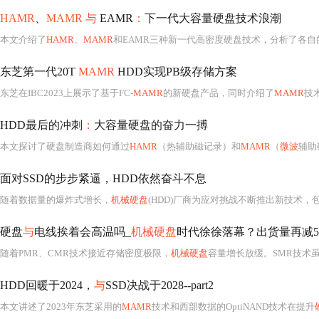
HAMR
、
MAMR 与
EAMR
：
下一代大容量硬盘技术浪潮
本文介绍了
HAMR
、
MAMR
和EAMR三种新一代高密度硬盘技术，分析了各自的工作原理、优缺点
东芝第一代20T
MAMR
HDD实现PB级存储方案
东芝在IBC2023上展示了基于FC-
MAMR
的新硬盘产品，同时介绍了
MAMR
技
HDD最后的冲刺
：
大容量硬盘的奋力一搏
本文探讨了硬盘制造商如何通过
HAMR
（热辅助磁记录）和
MAMR
（
微波
辅助
面对SSD的步步紧逼，HDD依然奋斗不息
随着数据量的爆炸式增长，
机械硬盘
(HDD)厂商为应对挑战不断推出新技术，包
硬盘
与
电线挨着会高温吗_
机械硬盘
时代徐徐落幕？出货量再减50万件，
随着PMR、CMR技术接近存储密度极限，
机械硬盘
容量增长放缓。SMR技术虽能
HDD回暖于2024，
与
SSD决战于2028--part2
本文讲述了2023年东芝采用的
MAMR
技术和西部数据的OptiNAND技术在提升