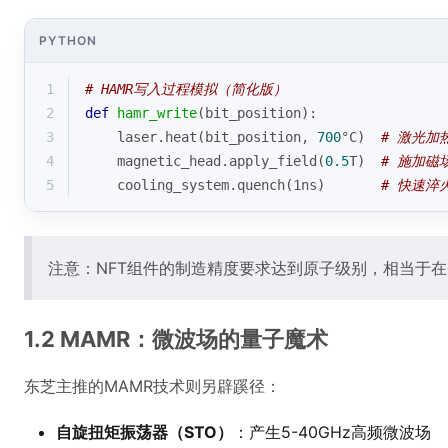
PYTHON
1
# HAMR写入过程模拟（简化版）
2
def
hamr_write
(
bit_position
):
3
    laser.heat(bit_position, 
700
°C)  
# 激光加
4
    magnetic_head.apply_field(
0.5
T)  
# 施加磁
5
    cooling_system.quench(1ns)       
# 快速淬
注意：NFT组件的制造精度要求达到原子级别，相当于
1.2 MAMR：微波场的量子魔术
东芝主推的MAMR技术则另辟蹊径：
自旋扭矩振荡器（STO）
：产生5-40GHz高频微波场