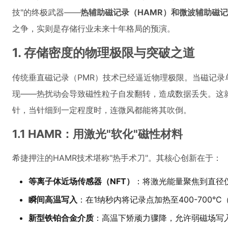
技"的终极武器——
热辅助磁记录（HAMR）
和
微波辅助磁记
之争，实则是存储行业未来十年格局的预演。
1. 存储密度的物理极限与突破之道
传统垂直磁记录（PMR）技术已经逼近物理极限。当磁记录单
现——热扰动会导致磁性粒子自发翻转，造成数据丢失。这
针，当针细到一定程度时，连微风都能将其吹倒。
1.1 HAMR：用激光"软化"磁性材料
希捷押注的HAMR技术堪称"热手术刀"。其核心创新在于：
等离子体近场传感器（NFT）
：将激光能量聚焦到直径仅
瞬间高温写入
：在1纳秒内将记录点加热至400-700°
新型铁铂合金介质
：高温下矫顽力骤降，允许弱磁场写