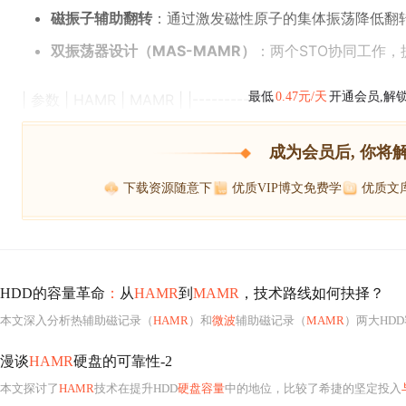
磁振子辅助翻转
：通过激发磁性原子的集体振荡降低翻
双振荡器设计（MAS-MAMR）
：两个STO协同工作
最低
0.47元/天
开通会员,解
| 参数 | HAMR | MAMR | |-----------
成为会员后, 你将
下载资源随意下
优质VIP博文免费学
优质文
HDD的容量革命
：
从
HAMR
到
MAMR
，技术路线如何抉择？
本文深入分析热辅助磁记录（
HAMR
）和
微波
辅助磁记录（
MAMR
）两大HD
漫谈
HAMR
硬盘的可靠性-2
本文探讨了
HAMR
技术在提升HDD
硬盘容量
中的地位，比较了希捷的坚定投入