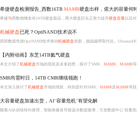
希捷硬盘检测报告_西数16TB
MAMR
硬盘出样，偌大的容量何
希捷
与
西数相继发布16TB硬盘新品，两大硬盘巨头正努力提升
硬盘容量
以应对
机械硬盘
已死？OptiNAND技术说不
西部数据凭借OptiNAND技术推动
机械硬盘
创新，挑战磁带取代论。UltrastarD
【内附动画】东芝14TB氦气硬盘
本文介绍了
机械硬盘
市场的现状及未来趋势，探讨了SMR、
HAMR
、
MAMR
等技
SMR尚需时日，14TB CMR继续领跑！
本文深入探讨了
机械硬盘
市场的现状，特别是针对SMR、
HAMR
及
MAMR
等技术进行了详细的分
大容量硬盘加速出货，AI
“
容量危机
”
有望化解