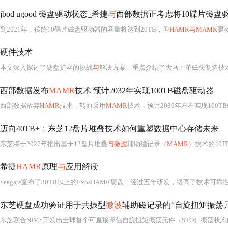
jbod ugood 磁盘驱动状态_希捷
与
西部数据正考虑将10碟片磁盘
到2021年，传统10碟片磁盘驱动器的容量将达到20TB，但
HAMR与MAMR
驱动器的面世
硬件技术
本文深入探讨了硬盘扩容的挑战
与
解决方案，重点介绍了大马士革磁头制造技术和能
西部数据发布
MAMR
技术 预计2032年实现100TB磁盘驱动器
西部数据放弃
HAMR
技术，转而采用
MAMR
技术，预计2030年左右实现100
迈向40TB+
：
东芝12盘片堆叠技术如何重塑数据中心存储未来
东芝将于2027年推出基于12盘片堆叠
与微波
辅助磁记录（
MAMR
）技术的40TB 3.5
希捷
HAMR
原理
与
应用解读
东芝硬盘成功验证用于共振型
微波
辅助磁记录的
“
自旋扭矩振荡
东芝联合NIMS开发出全球首个可直接评估自旋扭矩振荡元件（STO）振荡状态