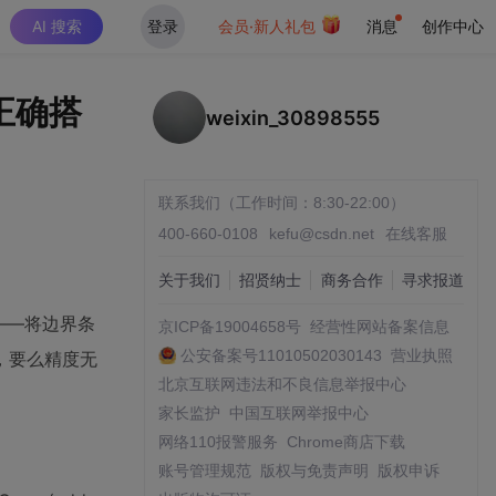
AI 搜索
登录
会员·新人礼包
消息
创作中心
正确搭
weixin_30898555
联系我们（工作时间：8:30-22:00）
400-660-0108
kefu@csdn.net
在线客服
关于我们
招贤纳士
商务合作
寻求报道
区——将边界条
京ICP备19004658号
经营性网站备案信息
公安备案号11010502030143
营业执照
，要么精度无
北京互联网违法和不良信息举报中心
家长监护
中国互联网举报中心
网络110报警服务
Chrome商店下载
账号管理规范
版权与免责声明
版权申诉