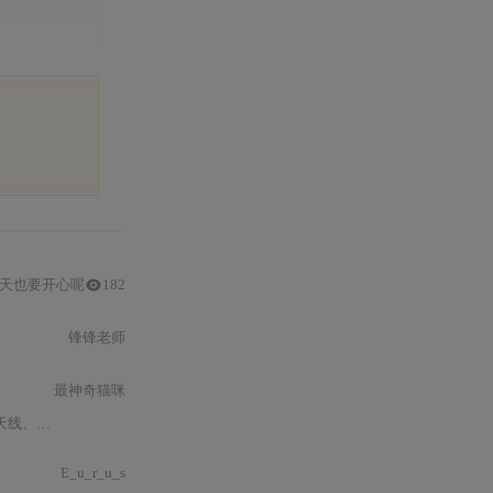
天也要开心呢
182
锋锋老师
最神奇猫咪
nique）的高效求解引擎，兼顾精度
E_u_r_u_s