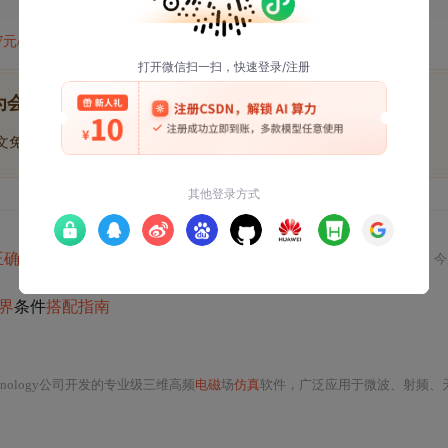
0.08
47元/天
开通会员,解锁全文
为会员后, 你将解锁
博文免费学
优质文库回答免费看
付费资源9折优惠
正确搭配指南
今
界
条件
搭配指南
 Technology公司开发的专业级三维高频
电磁
场
仿真
软件，广泛应用于微波、射频、天线、滤波器、耦合器、PCB信号完整性、EMC/EMI分析及高速互连等领域。其核心优势在于基于时域有限积分法（FIT, Finite Integration Tech