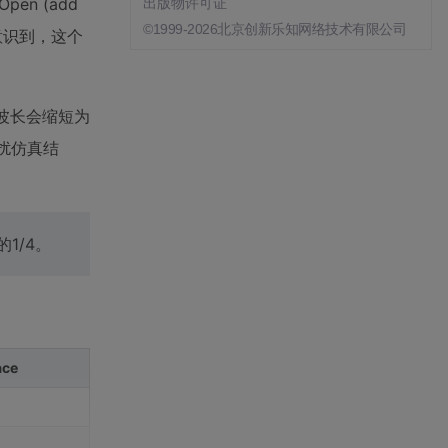
n (add
出版物许可证
©1999-2026北京创新乐知网络技术有限公司
意识到，这个
波长会缩短为
扰仿真结
1/4。
ace