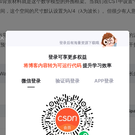
材料就是这个数学模型的外围框架。当我们在CST中设置"Ope
算空间，这个空间的尺寸默认设置为λ/4（λ为波长）。但很少有人
当背景材料为相对介电常数εᵣ=4的介质时，电磁波在该材料中的
预留了λ'/8的空间（λ'为介质中的波长），可能导致边界反射干
 Wavelength"参数，一般建议保持边界外空间不小于介质中波长的
推荐Fraction of Wavelength
最小Surrounding Sp
0.25 (默认)
λ/4
0.12
λ'/4 ≈ λ/8