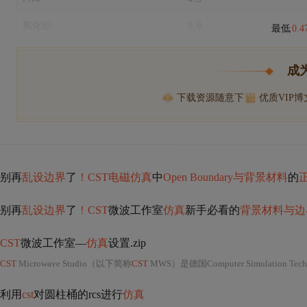
氧化铝
9.8
最低
0.
成
下载资源随意下
优质VIP
别再
乱设边界
了
！CST电磁仿真
中
Open Boundary与背景材料
的
别再
乱设边界
了
！CST
微波工作室
仿真
新手必看的
背景材料与边
CST
微波工作室—
仿真
设置.zip
CST
Microwave Studio（以下简称
CST
MWS）是德国Computer Simulation
利用
cst
对圆柱桶的rcs进行
仿真