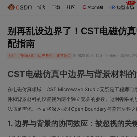
博客
下载
社区
AtomGit
模型市场
别再乱设边界了！CST电磁仿真中O
配指南
·
于 2026-06-02 11:54:40 修改
本内容遵循C
CST
电磁仿真
边界条件
波导端口
CST电磁仿真中边界与背景材料
在电磁仿真领域，CST Microwave Studio无疑
件和背景材料的设置视为两个独立无关的参数。这种割裂的
法满足需求。本文将深入探讨Open Boundary与背景
1. 边界与背景的协同效应：被忽视的关