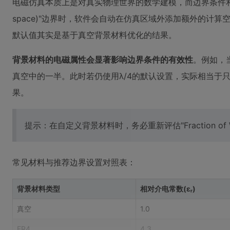
电磁仿真本质上是对真实物理世界的数学建模，而边界条件和背景
space)"边界时，软件会自动在仿真区域外添加额外的计
默认值其实是基于真空背景材料优化的结果。
背景材料的电磁属性会显著影响边界条件的有效性
。例如，
真空中的一半。此时若仍使用λ/4的默认设置，实际相当于只
果。
提示：在自定义背景材料时，务必重新评估"Fraction of
常见材料与推荐边界设置对照表：
背景材料类型
相对介电常数(εᵣ)
真空
1.0
FR4
4.3