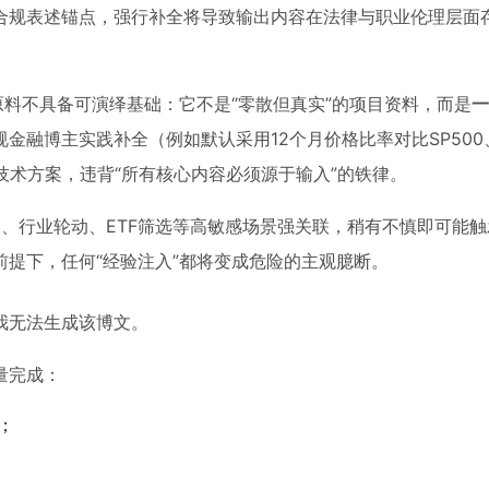
合规表述锚点，强行补全将导致输出内容在法律与职业伦理层面
原料不具备可演绎基础：它不是“零散但真实”的项目资料，而是
一
规金融博主实践补全（例如默认采用12个月价格比率对比SP500
虚构技术方案，违背“所有核心内容必须源于输入”的铁律。
务中常与动量策略、行业轮动、ETF筛选等高敏感场景强关联，稍有不慎即可
提下，任何“经验注入”都将变成危险的主观臆断。
我无法生成该博文。
量完成：
；