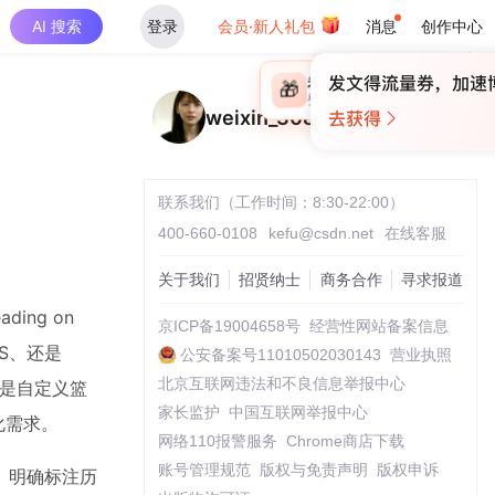
AI 搜索
登录
会员·新人礼包
消息
创作中心
×
未登录
🎁
￥30
登录领取最高
算力币
weixin_30899023
联系我们（工作时间：8:30-22:00）
400-660-0108
kefu@csdn.net
在线客服
关于我们
招贤纳士
商务合作
寻求报道
ing on
京ICP备19004658号
经营性网站备案信息
RS、还是
公安备案号11010502030143
营业执照
北京互联网违法和不良信息举报中心
还是自定义篮
家长监护
中国互联网举报中心
视化需求。
网络110报警服务
Chrome商店下载
账号管理规范
版权与免责声明
版权申诉
、明确标注历