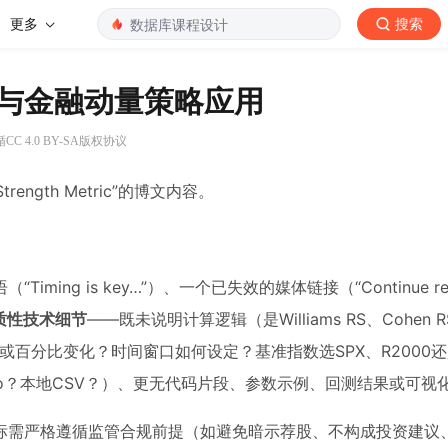
更多
搜索
理与金融动量策略应用
C 4.0 BY-SA版权协议
rength Metric”的博文内容。
g is key…”）、一个已失效的媒体链接（“Continue read
质性技术细节
——既未说明计算逻辑（是Williams RS、Cohen 
分或百分比变化？时间窗口如何设定？基准指数选SPX、R2000
？Tiingo？本地CSV？）、更无代码片段、参数示例、回测结果或可
标需严格遵循监管合规前提（如避免暗示荐股、不构成投资建议