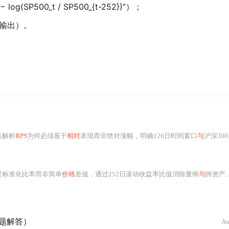
log(SP500_t / SP500_{t-252})”）；
格输出）。
点解析
RPS
为何必须基于
相对
表现而非绝对涨幅，明确126日时间窗口
与
沪深300基
是标准化比率而非简单
价格
差值，通过252日滚动收益率比值消除量纲
与
跨资产不可比问题，并引入方向修正因子（DAF）确保熊牛市下统一解读逻辑。内容涵盖数据源清洗、双层缓存计算引擎、多周期共振、
题解答）
A