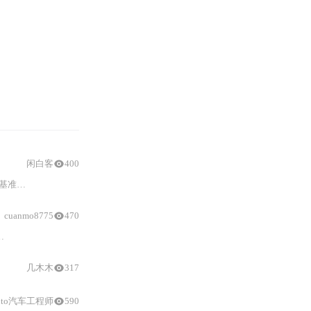
闲白客
400
准的统计
与
实操依据；详述后复权处理、交易日对齐、10日SMA平滑等核心计
cuanmo8775
470
几木木
317
uto汽车工程师
590