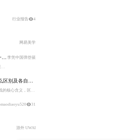
行业报告
4
网易美学
 利用
RPS指标
对沪深300进行择时的回
李凭中国弹箜篌
易
策略
逻辑，包括信号生成和持仓延续
途和使用范围区别，请做详细说明。
的核心含义，区分了板块
RPS与
个股
RPS
的差异，并提供了典型
应用
场景。
omaodiaoyu520
31
游外 UWAI