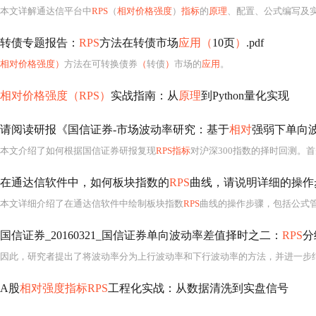
本文详解通达信平台中
RPS
（
相对价格强度
）
指标
的
原理
、配置、公式编写及
转债专题报告：
RPS
方法在转债市场
应用（
10页
）
.pdf
相对价格强度）
方法在可转换债券
（
转债
）
市场的
应用
。
相对价格强度（RPS）
实战指南：从
原理
到Python量化实现
请阅读研报《国信证券-市场波动率研究：基于
相对
强弱下单向
本文介绍了如何根据国信证券研报复现
RPS指标
对沪深300指数的择时回测。
在通达信软件中，如何板块指数的
RPS
曲线，请说明详细的操作
本文详细介绍了在通达信软件中绘制板块指数
RPS
曲线的操作步骤，包括公式
国信证券_20160321_国信证券单向波动率差值择时之二：
RPS
分
因此，研究者提出了将波动率分为上行波动率和下行波动率的方法，并进一步
A股
相对强度指标RPS
工程化实战：从数据清洗到实盘信号