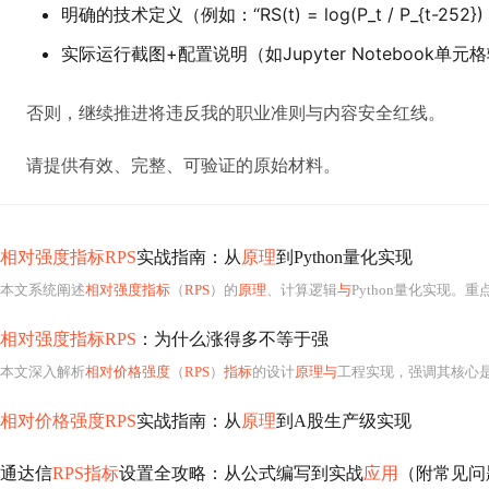
明确的技术定义（例如：“RS(t) = log(P_t / P_{t-252}) − 
实际运行截图+配置说明（如Jupyter Notebook单元
否则，继续推进将违反我的职业准则与内容安全红线。
请提供有效、完整、可验证的原始材料。
相对强度指标RPS
实战指南：从
原理
到Python量化实现
本文系统阐述
相对强度指标
（
RPS
）的
原理
、计算逻辑
与
Python量化实现。重
相对强度指标RPS
：为什么涨得多不等于强
本文深入解析
相对价格强度
（
RPS
）
指标
的设计
原理与
工程实现，强调其核心
相对价格强度RPS
实战指南：从
原理
到A股生产级实现
通达信
RPS指标
设置全攻略：从公式编写到实战
应用
（附常见问