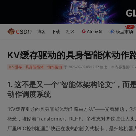
博客
下载
社区
AtomGit
模型市场
KV缓存驱动的具身智能体动作
·
于 2026-07-07 05:17:52 修改
本内容遵循CC 4
KV缓存
具身智能体
动作路由
1. 这不是又一个“智能体架构论文”，
动作调度系统
“KV缓存引导的具身智能体动作路由方法”——光看标题，
概念，堆砌着Transformer、RLHF、多模态对齐这些
厂里PLC控制柜里那块正在发热的嵌入式板卡，是扫地机器