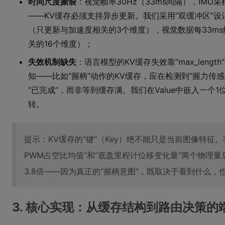
时间尺度撕裂
：视觉帧率30Hz（33ms间隔），IMU采
——KV缓存必须支持异步更新。我们采用“双缓冲区”设计：
（只更新与加速度相关的3个维度），视觉数据每33ms
关的16个维度）；
失效机制缺失
：语言模型的KV缓存失效靠“max_len
知——比如“握柄”动作的KV缓存，应在检测到“握力传感器
“已完成”，而非等到缓存满。我们在Value中嵌入一个
转。
提示：KV缓存的“键”（Key）绝不能只是当前图像特征
PWM占空比均值”和“底盘里程计位移变化量”两个物理量
3.8倍——因为真正的“握柄意图”，既取决于看到什么
3. 核心实现：从缓存结构到路由决策的