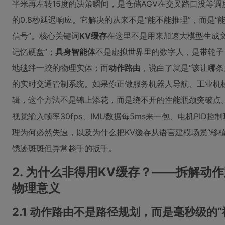
半米再左转15度的决策瞬间，是仓储AGV在交叉路口没等
的0.8秒延迟响应。它解决的从来不是“能不能推理”，而是“
信号”。核心关键词
KV缓存
在这里不是用来加速大模型生成
记忆硬盘”；
具身智能体
不是虚拟世界里的数字人，是带轮子
地毯绊一跤的物理实体；而
动作路由
，说白了就是“该让哪
的实时交通管制系统。如果你正做服务机器人导航、工业机
辑，这个方法不是锦上添花，而是绕不开的性能瓶颈突破点。
视觉输入帧率30fps、IMU数据每5ms来一包、电机PID
理为何必然失速，以及为什么把KV缓存从语言建模场景“移
锈迹斑斑但异常趁手的扳手。
2. 为什么非得用KV缓存？——拆解动
物理意义
2.1 动作路由不是路径规划，而是毫秒级的“