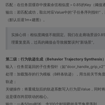
匹配：在任务层缓存中搜索余弦相似度＞0.85的Key（阈
输出：若匹配成功，取出对应Value中的“子任务序列指针”
（默认后退1m+建图）。
实操心得：相似度阈值不能固定。我们在走廊场景设0.85
理重复度高，过高的阈值会导致频繁误判“新场景”。
第二级：行为轨迹生成（Behavior Trajectory Synthesis
输入：任务层返回的子任务指针（如“door_handle_grip_v2
处理：加载预存的行为模板（B样条轨迹），用当前关节角度
轨迹；
关键操作：将重规划后的轨迹系数写入行为层Value，同时将“
这是缓存跨层联动的核心。
输出：一条50ms时长、含100个时间戳的关节角度序列。