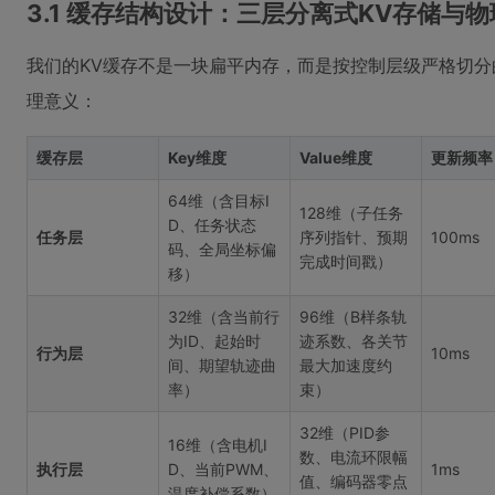
3.1 缓存结构设计：三层分离式KV存储与
我们的KV缓存不是一块扁平内存，而是按控制层级严格切
理意义：
缓存层
Key维度
Value维度
更新频率
64维（含目标I
128维（子任务
D、任务状态
任务层
序列指针、预期
100ms
码、全局坐标偏
完成时间戳）
移）
32维（含当前行
96维（B样条轨
为ID、起始时
迹系数、各关节
行为层
10ms
间、期望轨迹曲
最大加速度约
率）
束）
32维（PID参
16维（含电机I
数、电流环限幅
执行层
D、当前PWM、
1ms
值、编码器零点
温度补偿系数）