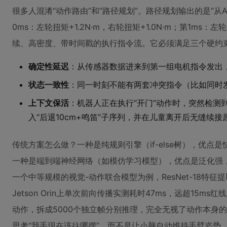
很多人混淆“动作路由”和“路径规划”。路径规划输出的是“从
0ms：左轮扭矩+1.2N·m，右轮扭矩+1.0N·m；第1ms：左轮+
续、高密度、带时间戳的执行指令流。它必须满足三个硬约
确定性延迟
：从传感器数据进来到第一组电机指令发出，
状态一致性
：同一时刻不能有两套冲突指令（比如同时发“
上下文保活
：机器人正在执行“开门”动作时，突然检测
入“后退10cm+鸣笛”子序列，并在儿童离开后无缝续接
传统方案怎么做？一种是纯规则引擎（if-else树），优
一种是端到端神经网络（如模仿学习模型），优点是泛化强
一个中等规模的视觉-动作联合模型为例，ResNet-18特征提
Jetson Orin上单次前向传播实测耗时47ms，远超15m
动作，拆成5000个独立帧分别推理，完全无视了动作本身
思考“我手现在该往哪摆”，而不是让小脑自动维持手臂姿势