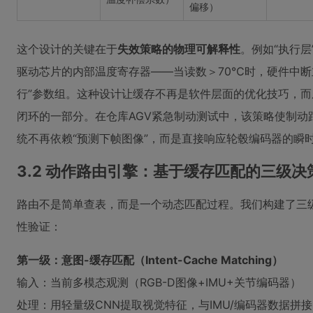
偏移）
这个设计的关键在于
失效策略的物理可解释性
。例如“执行
驱动芯片的内部温度寄存器——当读数＞70℃时，硬件中断立
行”参数组。这种设计让缓存不再是软件层面的优化技巧，而
闭环的一部分。在仓库AGV紧急制动测试中，该策略使制动距离
统不再依赖“预测下帧图像”，而是直接响应轮毂编码器的瞬
3.2 动作路由引擎：基于缓存匹配的三级决
路由不是简单查表，而是一个动态匹配过程。我们构建了三
性验证：
第一级：意图-缓存匹配（Intent-Cache Matching）
输入：当前多模态观测（RGB-D图像+IMU+关节编码器）
处理：用轻量级CNN提取视觉特征，与IMU/编码器数据拼接，输入T