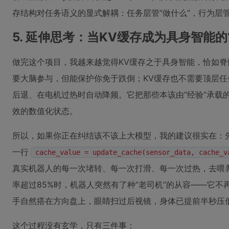
存结构对任务语义的显式解耦：任务层管“做什么”，行为层管
5. 延伸思考：当KV缓存成为具身智能的
做完这个项目，我越来越觉得KV缓存之于具身智能，恰如
要大脑参与，但能保护你免于跌倒；KV缓存也不需要顶层
后退、在电机过热时自动降频。它把那些本该由“经验”承载
效的数值化状态。
所以，如果你正在纠结该不该上大模型，我的建议很实在：先
一行
cache_value = update_cache(sensor_data, cache_v
真实机器人的每一次堵转、每一次打滑、每一次过热，去喂养
率超过85%时，机器人突然有了种“老司机”的从容——它
手自然搭在方向盘上，眼睛扫过后视镜，身体已提前半秒压
这个过程没有玄学，只有三件事：