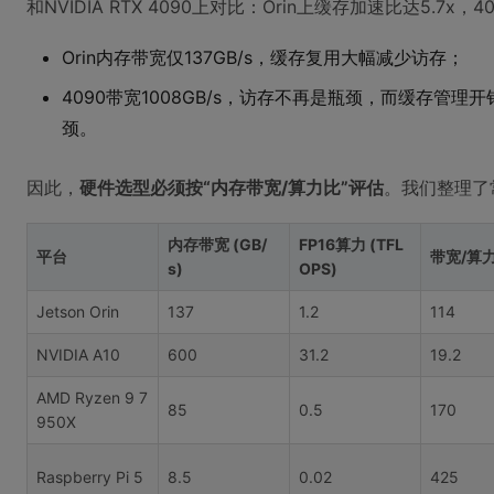
和NVIDIA RTX 4090上对比：Orin上缓存加速比达5.7x，
Orin内存带宽仅137GB/s，缓存复用大幅减少访存；
4090带宽1008GB/s，访存不再是瓶颈，而缓存管理开
颈。
因此，
硬件选型必须按“内存带宽/算力比”评估
。我们整理了
内存带宽 (GB/
FP16算力 (TFL
平台
带宽/算
s)
OPS)
Jetson Orin
137
1.2
114
NVIDIA A10
600
31.2
19.2
AMD Ryzen 9 7
85
0.5
170
950X
Raspberry Pi 5
8.5
0.02
425