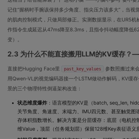
记住“握柄时手腕该保持多少角度、指尖压力该多大”，当视
的肌肉控制模式，只做局部修正。实测数据显示，在UR5机
作指令生成延迟从47ms降至8.3ms，且指令抖动幅度降低
变）。
2.3 为什么不能直接搬用LLM的KV缓存
直接把Hugging Face里
参数照搬过来
past_key_values
用Qwen-VL的视觉编码器接一个LSTM做动作解码，KV
景的三个物理特性倒逼架构改造：
状态维度爆炸
：语言模型的KV是（batch, seq_len, 
关节角度、角速度、末端力、IMU四元数、甚至触觉图
存体积指数增长。解决方案是分层缓存：底层（电机控制层）用
维Value，顶层（任务规划层）保留128维Key表征语义