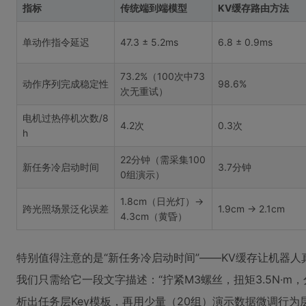
指标
传统端到端模型
KV缓存路由方法
单动作指令延迟
47.3 ± 5.2ms
6.8 ± 0.9ms
73.2%（100次中73
动作序列完成稳定性
98.6%
次无重试）
电机过热停机次数/8
4.2次
0.3次
h
22分钟（需采集100
新任务冷启动时间
3.7分钟
0组演示）
1.8cm（日光灯）→
跨光照场景泛化误差
1.9cm → 2.1cm
4.3cm（黄昏）
特别值得注意的是“新任务冷启动时间”——KV缓存让机器人
我们只需给它一段文字描述：“拧紧M3螺丝，扭矩3.5N·m
析出任务层Key模板，再用少量（20组）演示数据微调行为层V