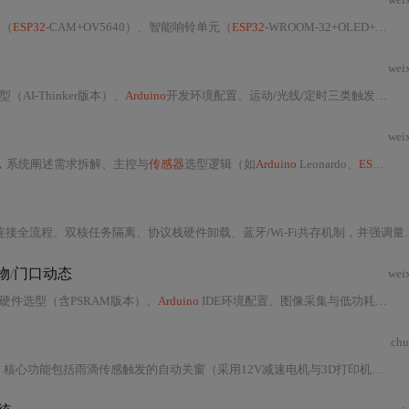
端（
ESP32
-CAM+OV5640）、智能响铃单元（
ESP32
-WROOM-32+OLED+433MHz）和室内显示终端（3.5英寸触摸屏）。系统采用WiFi与433MHz双通道通信，支持视频流传输、语音交互及低功耗
wei
I-Thinker版本）、
Arduino
开发环境配置、运动
/
光线
/
定时三类触发拍照机制、TF卡存储管理（含文件命名与自动清理）、深度睡眠电源优化（功耗降至0.8mA）、太阳能供电方案、OV2640画质调优及轻量级AI识别（移动物体与人脸检测），并提供防水部署与远程维护技巧。
wei
，系统阐述需求拆解、主控与
传感器
选型逻辑（如
Arduino
Leonardo、
ESP32
、
i连接全流程、双核任务隔离、协议栈硬件卸载、蓝牙
/
Wi-Fi共存机制，并强调量产级设计要点
物
/
门口动态
wei
硬件选型（含PSRAM版本）、
Arduino
IDE环境配置、图像采集与低功耗优化（深度睡眠、分辨率调整）、云图片托管与隐私保护策略、App Inventor定制化App开发（含缓存、渐进加载、夜间模式），以及实际部署中的网络、电源、温控与运动检测等关键技术要点。
chu
能包括雨滴传感触发的自动关窗（采用12V减速电机与3D打印机械结构）和远程