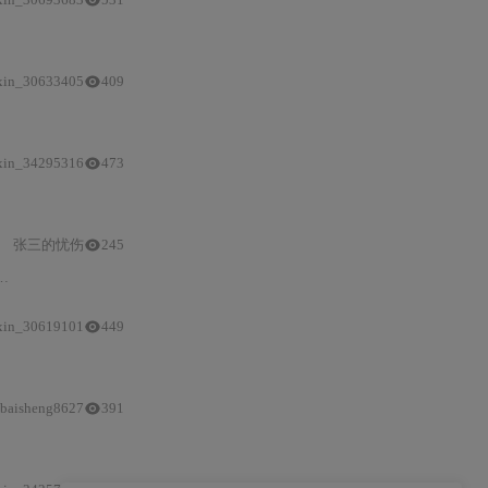
xin_30633405
409
xin_34295316
473
PIR
、LD3320、DS3231、OLED等），深入分析硬件设计要点（电源滤
张三的忧伤
245
：
电源完整性、PCB射频布局、固件鲁棒性（看门狗
/
OTA原子性
/
xin_30619101
449
baisheng8627
391
/
定时控制的智能加热水（通过继电器隔离强电、DS18B20测温及微