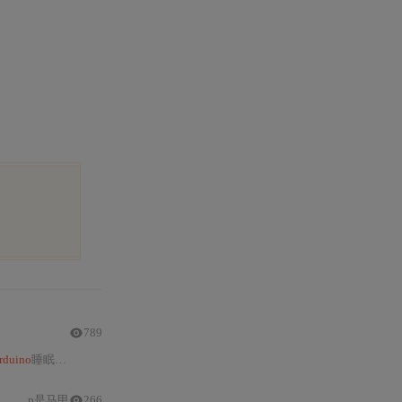
789
rduino
睡眠模式优化及电源选型，并延伸至Home Assistant联动、多
传感器
组网
p是马甲
266