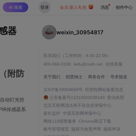
AI 搜索
登录
会员·新人礼包
消息
创作中心
传感器
weixin_30954817
联系我们（工作时间：8:30-22:00）
400-660-0108
kefu@csdn.net
在线客服
器（附防
关于我们
招贤纳士
商务合作
寻求报道
京ICP备19004658号
经营性网站备案信息
公安备案号11010502030143
营业执照
是自动灯光控
北京互联网违法和不良信息举报中心
PIR传感器系
家长监护
中国互联网举报中心
网络110报警服务
Chrome商店下载
账号管理规范
版权与免责声明
版权申诉