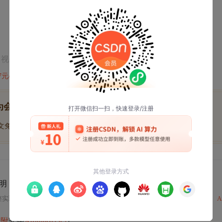
V，视传感器型号而定）
47元/天
开通会员,解锁全文
为会员后, 你将解锁
博文免费学
优质文库回答免费看
付费资源9折优惠
明（
附
完整
代码
）
整实现方案，涵盖硬件连接、基础感应
代码
、环境光
防误触
、PWM渐暗控制、
A
（
附
完整
Arduino代码
）