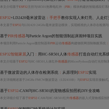
本文介绍基于
ESP32
主控与SR501热释电红外（
PIR
）模块构建的智能感应灯系
ESP32
+LD2420毫米波雷达
：手把手
教你实现人来灯亮、人走灯
本文基于
ESP32
与LD2420 24GHz毫米波雷达模块，实现精准的人体存在检
基于
PIR传感器
与Particle Argon的智能强制起床闹钟项目实践
本项目利用Particle Argon微控制器和
PIR
运动
传感器
构建物联网强制唤醒系统
：
ESP32智能家居
入门
：
用HC-SR501人体
传感器
打造自动灯光系统（M
本文介绍基于
ESP32
与HC-SR501人体红外
传感器
的MicroPython自动灯
基于微波雷达的人体存在检测系统
：
从原理到
ESP32
实现
本文详细阐述基于24GHz FMCW微波雷达（LD2410B）与
ESP32
实现非接触式
基于
ESP32
-CAM与HC-SR501的宠物感应拍照机DIY全攻略
本文详细介绍了基于
ESP32
-CAM与HC-SR501红外
传感器
的嵌入式宠物感应拍
基于
ESP32
的智能门铃系统设计与实现