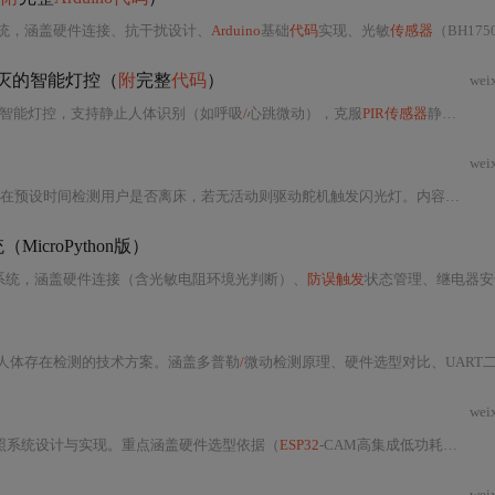
统，涵盖硬件连接、抗干扰设计、
Arduino
基础
代码
实现、光敏
传感器
（BH1750）联动调节、BLE远程监控及能耗优化等关
灭的智能灯控（
附
完整
代码
）
wei
测与智能灯控，支持静止人体识别（如呼吸
/
心跳微动），克服
PIR传感器
静止失效缺陷；涵盖硬件接线、
wei
在预设时间检测用户是否离床，若无活动则驱动舵机触发闪光灯。内容涵盖硬件选型（Argon双核+Wi-Fi
icroPython版）
光控制系统，涵盖硬件连接（含光敏电阻环境光判断）、
防误触发
状态管理、继电器安全控制及深度睡眠低功耗扩展方
人体存在检测的技术方案。涵盖多普勒
/
微动检测原理、硬件选型对比、UART二进制协议解析、状态机设计、MQT
wei
照系统设计与实现。重点涵盖硬件选型依据（
ESP32
-CAM高集成低功耗优势、HC-SR501热源检测原理）、电路连接规范（GPIO13中断输入、5V稳定供电要求）、
wei