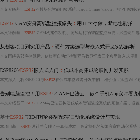
本文介绍基于
ESP32
的模块化智能门铃系统Fusion Chime Vision，包含门铃终
ESP32
-CAM变身离线监控摄像头
：
用TF卡存储，断电也能拍
本文详解基于
ESP32
-CAM构建低功耗、离线运行的智能监控系统，涵盖硬件选型（A
从创客项目到实用产品
：
硬件方案选型与嵌入式开发实战解析
本文围绕头部声控鼠标、储物室自动灯控和罗马数显怀表三个典型嵌入式项目
ESP8266
/ESP32
嵌入式入门
：
低成本高集成物联网开发实践
本文深入剖析ESP8266与
ESP32
在低成本物联网开发中的工程价值，涵盖Wi-F
告别电脑监控！用
ESP32
-CAM+巴法云，做个手机App实时看宠
本文介绍基于
ESP32
-CAM与巴法云构建低成本智能监控系统的完整方案，涵盖
基于
ESP32
与3D打印的智能寝室自动化系统设计与实现
本项目基于
ESP32
设计并实现了一套低成本、高定制化的智能寝室自动化系统，核心功