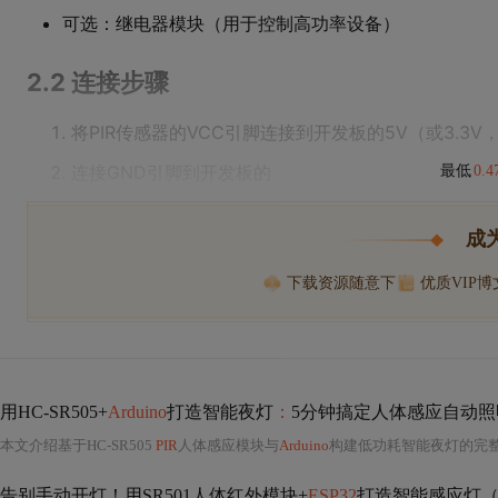
可选：继电器模块（用于控制高功率设备）
2.2 连接步骤
将PIR传感器的VCC引脚连接到开发板的5V（或3.3
连接GND引脚到开发板的
最低
0.
成
下载资源随意下
优质VIP
用HC-SR505+
Arduino
打造智能夜灯
：
5分钟搞定人体感应自动照
本文介绍基于HC-SR505
PIR
人体感应模块与
Arduino
构建低功耗智能夜灯的完
告别手动开灯！用SR501人体红外模块+
ESP32
打造智能感应灯