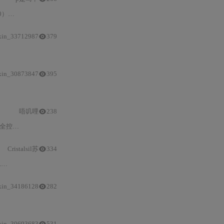
键技术。重点突出
PIR
传感原理、G
xin_33712987
379
防误触
算法、灵敏度调优及低功耗设计，并提供完整嵌入
xin_30873847
395
/
蓝牙、HC-SR501
PIR
、SG90舵机）、3.3V电平
唔叽哩
238
案。重点解析
传感器
工作原理、GPIO配置、
Cristalsil苏
334
T
智能家居
集成及
防误触发
优化策略。重点
xin_34186128
282
xin_30693683
531