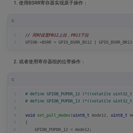
使用BSRR寄存器实现原子操作：
C
1
// 同时设置PB12上拉，PB13下拉
2
GPIOB->BSRR = GPIO_BSRR_BS12 | GPIO_BSRR_BR13
或者使用寄存器组的位带操作：
C
1
# 
define
 GPIOB_PUPDR_12 (*((volatile uint32_t
2
# 
define
 GPIOB_PUPDR_13 (*((volatile uint32_t
3
4
void
set_pull_modes
(
uint8_t
 mode12, 
uint8_t
 m
5
{
6
    GPIOB_PUPDR_12 = mode12;