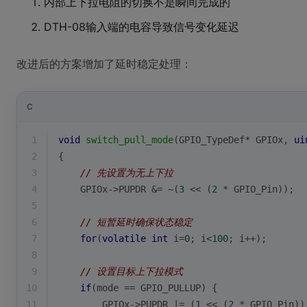
内部上下拉电阻的切换不是瞬间完成的
DTH-08输入端的电容导致信号变化延迟
改进后的方案增加了延时稳定处理：
C
1
void
switch_pull_mode
(GPIO_TypeDef* GPIOx, 
ui
2
{
3
// 先设置为无上下拉
4
    GPIOx->PUPDR &= ~(
3
 << (
2
 * GPIO_Pin));
5
6
// 短暂延时确保状态稳定
7
for
(
volatile
int
 i=
0
; i<
100
; i++);
8
9
// 设置目标上下拉模式
10
if
(mode == GPIO_PULLUP) {
11
        GPIOx->PUPDR |= (
1
 << (
2
 * GPIO_Pin))