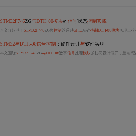
STM32F746
ZG
与DTH-08模块
的
信号
状态
控制实践
本文介绍基于
STM32F746
ZG微
控制
器通过
GPIO
精确
控制DTH-08模块
实现上拉
STM32与DTH-08信号控制
：硬件设计
与
软件实现
本文围绕
STM32F746
ZG
与DTH-08
数字
信号
处理
模块
的协同设计展开，重点阐