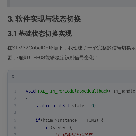
3. 软件实现与状态切换
3.1 基础状态切换实现
在STM32CubeIDE环境下，我创建了一个完整的信号切
更，确保DTH-08能够稳定识别信号变化：
C
1
void
HAL_TIM_PeriodElapsedCallback
(TIM_Handle
2
{
3
static
uint8_t
 state = 
0
;
4
5
if
(htim->Instance == TIM2) {
6
if
(state) {
7
// 切换到上拉状态