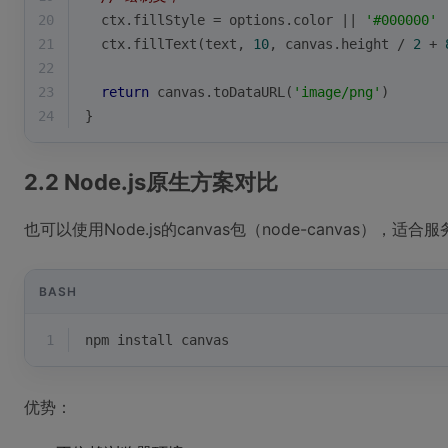
20
  ctx.fillStyle = options.color || 
'#000000'
21
  ctx.fillText(text, 
10
, canvas.height / 
2
 + 
22
23
return
 canvas.toDataURL(
'image/png'
)
24
}
2.2 Node.js原生方案对比
也可以使用Node.js的canvas包（node-canvas），适
BASH
1
npm install canvas
优势：