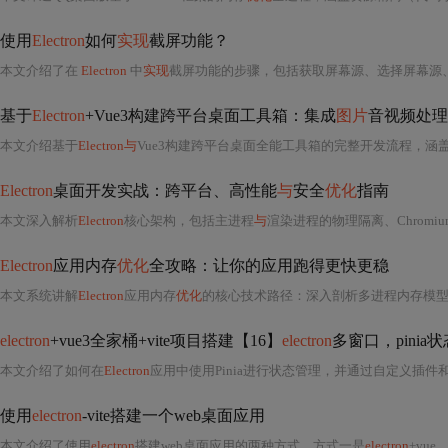
使用
Electron
如何
实现
截屏功能？
本文介绍了在
Electron
中
实现
截屏功能的步骤，包括获取屏幕源、选择屏幕源、捕获屏
基于
Electron
+Vue3构建跨平台桌面工具箱：集成
图片
音视频处理
本文介绍基于
Electron与
Vue3构建跨平台桌面全能工具箱的完整开发流程，涵
Electron
桌面开发实战：跨平台、高性能
与
安全
优化
指南
本文深入解析
Electron
核心架构，包括主进程
与
渲染进程的物理隔离、Chromiu
Electron
应用内存
优化
全攻略：让你的应用跑得更快更稳
本文系统讲解
Electron
应用内存
优化
的核心技术路径：深入剖析多进程内存模型；
electron
+vue3全家桶+vite项目搭建【16】
electron
多窗口，pini
本文介绍了如何在
Electron
应用中使用Pinia进行状态管理，并通过自定义插件和
使用
electron
-vite搭建一个web桌面应用
本文介绍了使用
electron
搭建web桌面应用的两种方式。方式一是
electron
+vue