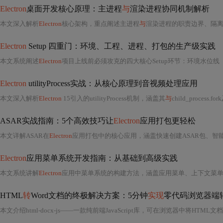
Electron
桌面开发核心原理：主进程
与
渲染进程协同机制解析
本文深入解析
Electron
核心架构，重点阐述主进程
与
渲染进程的职责边界、隔离机制及IPC通信模式。强调主进程负责系统级操作
Electron
Setup 四重门：环境、工程、进程、打包的生产级实践
本文系统阐述
Electron
项目上线前必须攻克的四大核心Setup环节：环境水位线（No
Electron
utilityProcess实战：从核心原理到音视频处理应用
本文深入解析
Electron
15引入的utilityProcess机制，涵盖其
与
child_process.fork及Worker Threads的选型差异、安全隔离优势、进程创建
ASAR实战指南：5个高效技巧让
Electron
应用打包更轻松
本文详解ASAR在
Electron
应用打包中的核心应用，涵盖快速创建ASAR包、智
Electron
应用菜单系统开发指南：从基础到高级实践
本文系统讲解
Electron
应用中菜单系统的构建方法，涵盖应用菜单、上下文菜
HTML
转
Word文档的终极解决方案：5分钟
实现
零代码浏览器端