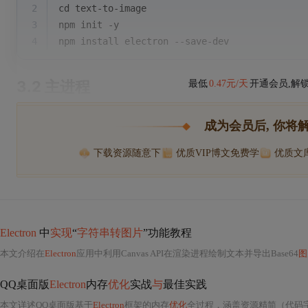
2
cd
 text-to-image
3
npm init -y
4
npm install electron --save-dev
3.2 主进程
最低
0.47元/天
开通会员,解
成为会员后, 你将
下载资源随意下
优质VIP博文免费学
优质文
Electron
中
实现
“
字符串转图片
”功能教程
本文介绍在
Electron
应用中利用Canvas API在渲染进程绘制文本并导出Base64
图
QQ桌面版
Electron
内存
优化
实战
与
最佳实践
本文详述QQ桌面版基于
Electron
框架的内存
优化
全过程，涵盖资源精简（代码