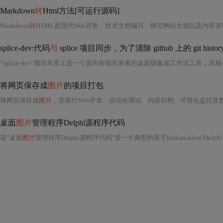
Markdown
转
Html方法[可运行源码]
Markdown
转
HTML是现代Web开发、技术文档编写、静态网站生成以及内容管理系统（CMS）中极为关键的基础性技术环节。其核心逻辑在于：将人类可读性强、语法
splice-dev:代码
与
splice 项目同步，为了清除 github 上的 git his
“splice-dev”项目本质上是一个面向前端开发者的桌面级集成工作流工具，其
将网页保存成
图片
的项目打包
将网页保存成
图片
，是现代Web开发、自动化测试、内容归档、可视化监控及数字出版等领域中一项极为关键且高频使用的前端工程能力。其本质是将HTML文档（含CSS样式、JavaScript动态渲染结果、字体、SVG、Canvas绘图、WebGL场景等完整视觉表现）在服务端或客户端环境中进行真实、一致、可复现的像素级渲染，并最终导出为PNG、JPEG、PDF等
桌面
图片
管理程序Delphi源程序代码
该“桌面
图片
管理程序Delphi源程序代码”是一个典型的基于Embarcadero Delphi（早期版本如Delphi 7