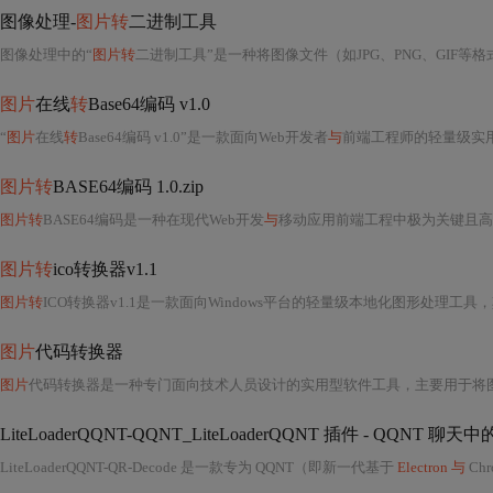
图像处理-
图片转
二进制工具
图像处理中的“
图片转
二进制工具”是一种将图像文件（如JPG、PNG、GIF
图片
在线
转
Base64编码 v1.0
“
图片
在线
转
Base64编码 v1.0”是一款面向Web开发者
与
前端工程师的轻量级实
图片转
BASE64编码 1.0.zip
图片转
BASE64编码是一种在现代Web开发
与
移动应用前端工程中极为关键且高频使用的数据嵌入技术，其核心原理是将二进制图像文件（如PNG、JP
图片转
ico转换器v1.1
图片转
ICO转换器v1.1是一款面向Windows平台的轻量级本地化图形处理工具，其核心功能是将常见位图图像（如PNG、JPG、BMP、GIF等）批量或单张转换为标准Windows图标文件（.ico格式）。ICO作为Windows操作系统原生支持的图标资源格式，具有高度特化的结构特征：它并非单一尺寸或颜色深度的静态图像，而是一个可容纳多尺寸、多色彩深度图像资源的复合容器。标准ICO文件通常包含16×16、32×32、48×48、64×64、256×256等多种分辨率版本，同时支持单色（1bpp）、16色（4bpp）、25
图片
代码转换器
图片
代码转换器是一种专门面向技术人员设计的实用型软件工具，主要用于将图像文件转化为可执行的代码形
LiteLoaderQQNT-QQNT_LiteLoaderQQNT 插件 - QQNT 聊天中
LiteLoaderQQNT-QR-Decode 是一款专为 QQNT（即新一代基于
Electron 与
Chrom