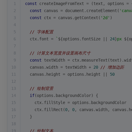
1
const
 createImageFromText = 
(
text, options = 
2
const
 canvas = 
document
.createElement(
'canv
3
const
 ctx = canvas.getContext(
'2d'
)
4
5
// 字体配置
6
  ctx.font = 
`
${options.fontSize || 
24
}
px 
${o
7
8
// 计算文本宽度并设置画布尺寸
9
const
 textWidth = ctx.measureText(text).wid
10
  canvas.width = textWidth + 
20
// 增加边距
11
  canvas.height = options.height || 
50
12
13
// 绘制背景
14
if
(options.backgroundColor) {
15
    ctx.fillStyle = options.backgroundColor
16
    ctx.fillRect(
0
, 
0
, canvas.width, canvas.h
17
  }
18
19
// 绘制文本