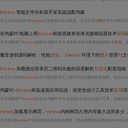
Electron
智能文件分析器开发实战适配鸿蒙
本文介绍如何使用
Electron
开发智能文件分析器，支持文本
与图片
文件的类型识别及详细信息提取
在鸿蒙PC电脑上用
Electron
框架搭建单倍体克隆模拟器技术
实现
本文详解基于
Electron
框架在鸿蒙PC平台开发单倍体克隆模拟器的技术
实现
，
魔音漫创源码解析：性能
优化
：
Electron
环境下的
图片
管理
与
文
Electron
加载微信登录页二维码失败的深度解析
与优化
配置指南
本文深入剖析
Electron
应用中微信登录页二维码无法加载的根本原因，包括User-Agent识别失败、跨域限
鸿蒙PC-
Electron
框架桌面应用实战：渐变色设计工具技术
实现
详
本文详解基于
Electron
框架在鸿蒙PC平台开发的CSS渐变色设计工具，涵盖线性/径向/锥形三种渐变类型支持、多节点颜色动态控制、实时预览、13种预设方案、CSS/SCSS/
electron
加载显示网页，
electron
内的网页占用内存最大达到多少
本文探讨
Electron
中渲染进程的内存安全阈值，指出单网页应控制在900MB以内（推荐300–500MB），超出易引发卡顿或崩溃。重点分析三大卡顿根源：内存泄漏、DOM/JS渲染瓶颈及