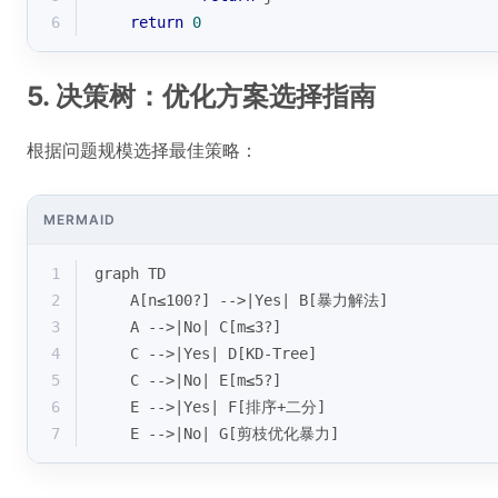
6
return
0
5. 决策树：优化方案选择指南
根据问题规模选择最佳策略：
MERMAID
1
graph TD
2
    A[n≤100?] -->|Yes| B[暴力解法]
3
    A -->|No| C[m≤3?]
4
    C -->|Yes| D[KD-Tree]
5
    C -->|No| E[m≤5?]
6
    E -->|Yes| F[排序+二分]
7
    E -->|No| G[剪枝优化暴力]