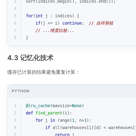
3
sort
(indices.
begin
(), indices.
end
());
4
5
for
(
int
 j : indices) {
6
if
(j <= i) 
continue
;  
// 自环剪枝
7
// ...维度比较...
8
}
4.3 记忆化技术
缓存已计算的结果避免重复计算：
PYTHON
1
@lru_cache(
maxsize=
None
)
2
def
find_parent
(
i
):
3
for
 j 
in
range
(
1
, n+
1
):
4
if
all
(warehouses[i][d] < warehouses[
5
return
 j