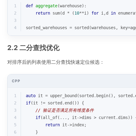
1
def
aggregate
(
warehouse
):
2
return
sum
(d * (
10
**i) 
for
 i,d 
in
enumera
3
4
sorted_warehouses = 
sorted
(warehouses, key=ag
2.2 二分查找优化
对排序后的列表使用二分查找快速定位候选：
CPP
1
auto
 it = 
upper_bound
(sorted.
begin
(), sorted.
2
if
(it != sorted.
end
()) {
3
// 验证是否满足所有维度条件
4
if
(
all_of
(..., it->dims > current.dims)) 
5
return
 it->index;
6
    }