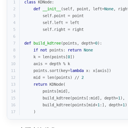
1
class
KDNode
:
2
def
__init__
(
self, point, left=
None
, righ
3
        self.point = point
4
        self.left = left
5
        self.right = right
6
7
def
build_kdtree
(
points, depth=
0
):
8
if
not
 points: 
return
None
9
    k = 
len
(points[
0
])
10
    axis = depth % k
11
    points.sort(key=
lambda
 x: x[axis])
12
    mid = 
len
(points) // 
2
13
return
 KDNode(
14
        points[mid],
15
        build_kdtree(points[:mid], depth+
1
),
16
        build_kdtree(points[mid+
1
:], depth+
1
)
17
    )