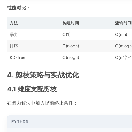
性能对比
：
方法
构建时间
查询时间
暴力
O(1)
O(nm)
排序
O(nlogn)
O(mlogn
KD-Tree
O(nlogn)
O(n^(1-1
4. 剪枝策略与实战优化
4.1 维度支配剪枝
在暴力解法中加入提前终止条件：
PYTHON