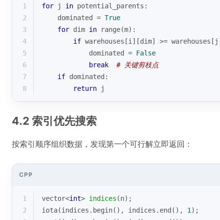
1
for
 j 
in
 potential_parents:
2
    dominated = 
True
3
for
 dim 
in
range
(m):
4
if
 warehouses[i][dim] >= warehouses[j
5
            dominated = 
False
6
break
# 关键剪枝点
7
if
 dominated:
8
return
 j
4.2 索引优先搜索
按索引顺序组织数据，发现第一个可行解立即返回：
CPP
1
vector<
int
> 
indices
(n)
;
2
iota
(indices.
begin
(), indices.
end
(), 
1
);