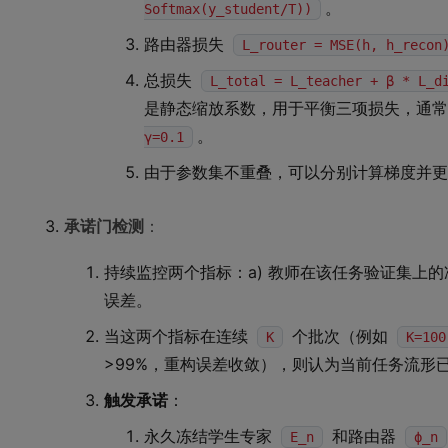
。
Softmax(y_student/T))
路由器损失
L_router = MSE(h, h_recon
总损失
L_total = L_teacher + β * L_d
是静态缩放系数，用于平衡三项损失，通
。
γ=0.1
由于参数集不重叠，可以分别计算梯度并
承诺门检测
：
持续监控两个指标：a) 教师在该任务验证集上的
误差。
当这两个指标在连续
个批次（例如
K
K=100
>99%，重构误差收敛），则认为当前任务流形
触发承诺
：
永久冻结学生专家
和路由器
E_n
ϕ_n