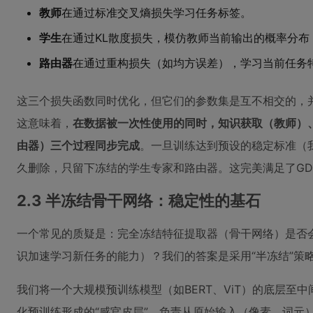
教师
在通过标准交叉熵损失学习任务标签。
学生
在通过KL散度损失，模仿教师当前输出的概率分
路由器
在通过重构损失（如均方误差），学习当前任务
这三个损失函数同时优化，但它们的参数集是互不相交的，
这意味着，
在数据被一次性使用的同时，知识获取（教师）
由器）三个过程同步完成
。一旦训练达到预设的稳定标准（我
久删除，只留下冻结的学生专家和路由器。这完美满足了GDP
2.3 半冻结骨干网络：稳定性的基石
一个常见的质疑是：完全冻结特征提取器（骨干网络）是否
识加速学习新任务的能力）？我们的答案是采用“半冻结”策
我们将一个大规模预训练模型（如BERT、ViT）的底层至
化预训练形成的“感官皮层”，负责从原始输入（像素、词元