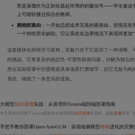
而是蒸馏作为正则化器起作用的积极信号——学生被迫
上可能轻微过拟合的教师。
拥抱软路由
：一开始总想追求完美的硬路由，但现实世
一个特性而非缺陷。它让系统在边界情况下表现得更加“
这套模块化持续学习架构，其魅力在于它提供了一种清晰、
的挑战。它将复杂的稳定性-可塑性权衡问题，分解为独立
然在实际部署中仍需根据具体场景打磨细节，但它无疑为构建
系统，铺就了一条坚实的道路。
大模型
知识蒸馏
实战
：
从原理到Tessera端到端部署指南
本文系统介绍基于Tessera框架的大语言模型
知识蒸馏
全流程，涵盖
蒸馏
原理（
手把手教你部署Open-AutoGLM
：
实现端侧模型
持续
进化的完整