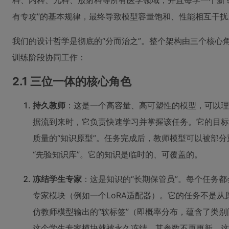
科、内科、儿科、放射科等所有医学领域，并且每学一个新
有专攻”的基本规律，最终导致模型容量饱和、性能相互干扰
我们的设计哲学是彻底的“分而治之”。整个架构由三个核心
训练阶段协同工作：
2.1 三位一体的核心角色
持久教师
：这是一个高容量、高可塑性的模型，可以理
据流到来时，它负责快速学习并掌握该任务。它的目标
质量的“知识原型”。任务完成后，教师模型可以被部
“先验知识库”。它的知识是临时的、可覆盖的。
冻结学生专家
：这是知识的“长期保管员”。每个任务
专家模块（例如一个LoRA适配器）。它的任务不是从
仿教师模型输出的“软标签”（即概率分布，蕴含了类别
这个学生专家模块就被永久冻结，其参数不再更新。这