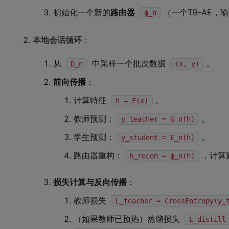
初始化一个新的
路由器
（一个TB-AE，
ϕ_n
本地会话循环
：
从
中采样一个批次数据
。
D_n
(x, y)
前向传播
：
计算特征
。
h = F(x)
教师预测：
。
y_teacher = G_n(h)
学生预测：
。
y_student = E_n(h)
路由器重构：
，计算
h_recon = ϕ_n(h)
损失计算与反向传播
：
教师损失
L_teacher = CrossEntropy(y_
（如果教师已预热）蒸馏损失
L_distill