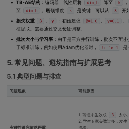
TB-AE结构
：编码器：线性层将
降至
，
dim_h
k
至
。瓶颈维度
是关键，可以从
开
dim_h
k
8
损失权重
,
：初始建议
,
。
β
γ
β=1.0
γ=0.1
征提取。需要通过交叉验证调整。
批次大小与学习率
：由于是三方并行训练，批次不宜过
于标准训练，例如使用Adam优化器时，
是
lr=1e-4
5. 常见问题、避坑指南与扩展思考
5.1 典型问题与排查
问题现象
可能原因
1. 蒸馏未生效或
太小
β
2. 学生专家参数过多，发生
灾难性遗忘依然严重
漂移。