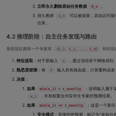
立即永久删除原始任务数据
。
D_n
持久教师
可以被保留，其知识可能
G_n
任务。
4.2 推理阶段：自主任务发现与路由
系统现在拥有一个专家库
和对应
{E_1, E_2, ..., E_N}
特征提取
：对于新输入
，通过冻结骨干网络得到
x
熟悉度探测
：将
输入所有路由器，计算重构误
h
决策
：
如果
：说明输入属于
min(ϵ_i) < τ_novelty
，并加权聚合对应学生专家的预测结果。
w_i
如果
：这是一个新任
min(ϵ_i) >= τ_novelty
安全模式
：直接拒绝预测，标记为“未知分