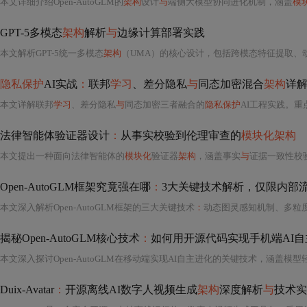
本文详细介绍Open-AutoGLM的
架构
设计
与
端侧大模型协同进化机制，涵盖
模
GPT-5多模态
架构
解析
与
边缘计算部署实践
本文解析GPT-5统一多模态
架构
（UMA）的核心设计，包括跨模态特征提取、
隐私保护
AI实战
：
联邦
学习
、差分隐私
与
同态加密混合
架构
详
本文详解联邦
学习
、差分隐私
与
同态加密三者融合的
隐私保护
AI工程实践。重
法律智能体验证器设计
：
从事实校验到伦理审查的
模块化架构
本文提出一种面向法律智能体的
模块化
验证器
架构
，涵盖事实
与
证据一致性校
Open-AutoGLM框架究竟强在哪
：
3大关键技术解析，仅限内部
本文深入解析Open-AutoGLM框架的三大关键技术
：
动态图灵感知机制、多粒
揭秘Open-AutoGLM核心技术
：
如何用开源代码实现手机端AI自
本文深入探讨Open-AutoGLM在移动端实现AI自主进化的关键技术，涵盖模
Duix-Avatar
：
开源离线AI数字人视频生成
架构
深度解析
与
技术实