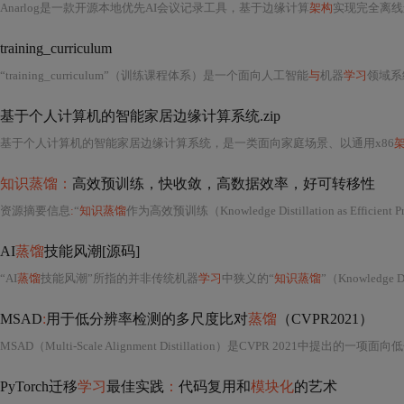
Anarlog是一款开源本地优先AI会议记录工具，基于边缘计算
架构
实现完全离线运行。其核心技术包
training_curriculum
“training_curriculum”（训练课程体系）是一个面向人工智能
与
机器
学习
领域系统化人
基于个人计算机的智能家居边缘计算系统.zip
基于个人计算机的智能家居边缘计算系统，是一类面向家庭场景、以通用x86
知识蒸馏：
高效预训练，快收敛，高数据效率，好可转移性
资源摘要信息
:
“
知识蒸馏
作为高效预训练（Knowledge Distillation as Efficie
AI
蒸馏
技能风潮[源码]
“AI
蒸馏
技能风潮”所指的并非传统机器
学习
中狭义的“
知识蒸馏
”（Knowledge 
MSAD
:
用于低分辨率检测的多尺度比对
蒸馏
（CVPR2021）
MSAD（Multi-Scale Alignment Distillation）是CVPR 2021中
PyTorch迁移
学习
最佳实践
：
代码复用和
模块化
的艺术