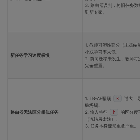
3. 路由器误判，将旧任务数
到新专家。
1. 教师可塑性部分（未冻结
小或学习率太低。
新任务学习速度极慢
2. 前向迁移未发生，教师每
完全重置。
1. TB-AE瓶颈
过大，
k
验坍塌。
路由器无法区分相似任务
2. 输入特征
的区分度
h
（冻结层太浅）。
3. 任务本身流形重叠严重。