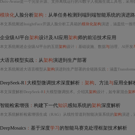
Duix-Avatar是一个完全开源、支持离线运行的AI数字人视频生成工具包，采
模块化
人脸分析
架构：
从单任务检测到端到端智能系统的演进路
本文系统阐述InsightFace开源人脸分析工具箱的
模块化架构
演进，涵盖统一推理引擎
企业级AI平台
架构
设计及AI应用
架构
师的前沿技术应用
本文系统阐述企业级AI平台的五层
架构
设计
：
基础设施、数据
与
治理、AI开发
大语言模型实战
：
从
架构
演进到生产部署
本文系统阐述大语言模型从
架构
演进到生产部署的全链路实践
：
涵盖Transforme
DeepSeek-R
1
大模型微调技术深度解析
：架构
、方法
与
应用全解
本文深度解析DeepSeek-R
1
大模型微调技术。介绍其
架构
设计，如专家混合
架
智能检索增强
：
构建下一代
知识
感知系统的
架构
深度解析
本文系统解析检索增强生成（RAG）从线性管道到智能决策系统的
架构
演进，涵盖向量存储
DeepMosaics
：
基于深度
学习
的智能马赛克处理框架技术解析