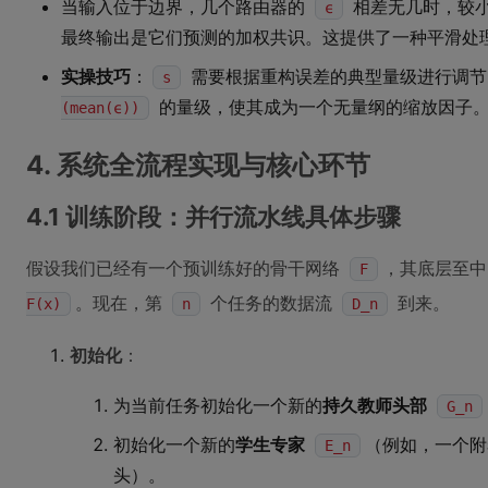
当输入位于边界，几个路由器的
相差无几时，较
ϵ
最终输出是它们预测的加权共识。这提供了一种平滑处
实操技巧
：
需要根据重构误差的典型量级进行调
s
的量级，使其成为一个无量纲的缩放因子
(mean(ϵ))
4. 系统全流程实现与核心环节
4.1 训练阶段：并行流水线具体步骤
假设我们已经有一个预训练好的骨干网络
，其底层至
F
。现在，第
个任务的数据流
到来。
F(x)
n
D_n
初始化
：
为当前任务初始化一个新的
持久教师头部
G_n
初始化一个新的
学生专家
（例如，一个附
E_n
头）。