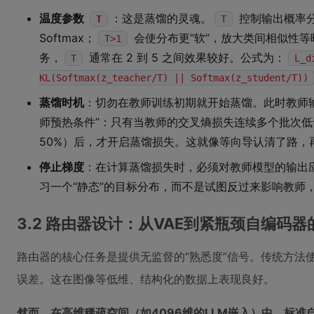
温度参数
：这是蒸馏的灵魂。
控制输出概率
T
T
Softmax；
会使分布更“软”，放大类间相似性
T>1
务，
通常在 2 到 5 之间效果较好。公式为：
T
L_d
KL(Softmax(z_teacher/T) || Softmax(z_student/T))
蒸馏时机
：切勿在教师训练初期就开始蒸馏。此时教师
师预热条件”：只有当教师的交叉熵损失连续多个批次
50%）后，才开启蒸馏损失。这就像等向导认清了路，
停止梯度
：在计算蒸馏损失时，必须对教师模型的输出
习一个“静态”的目标分布，而不是试图反过来影响教师
3.2 路由器设计：从VAE到紧瓶颈自编码器
路由器的核心任务是提供无监督的“熟悉度”信号。传统方法
误差。这在图像等低维、结构化的数据上表现良好。
然而，在高维稀疏空间（如4096维的LLM嵌入）中，标准