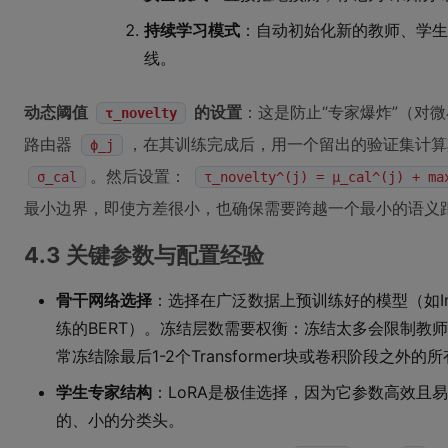
持续学习模式
：自动初始化新的教师、学生
线。
动态阈值
的设置
：这是防止“专家爆炸”（对
τ_novelty
路由器
，在其训练完成后，用一个留出的验证集计
ϕ_j
。然后设置：
σ_cal
τ_novelty^(j) = µ_cal^(j) + ma
最小边界，即使方差很小，也确保需要跨越一个最小的语义
4.3 关键参数与配置经验
骨干网络选择
：选择在广泛数据上预训练好的模型（如Ima
练的BERT）。冻结层数需要权衡：冻结太多会限制教
常冻结除最后1-2个Transformer块或卷积阶段之外的
学生专家结构
：LoRA是极佳选择，因为它参数高效且易
的、小的分类头。