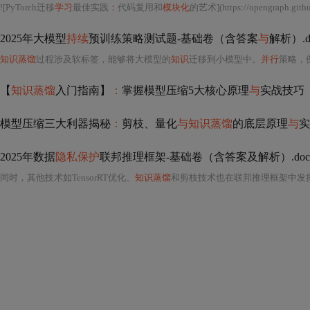
![PyTorch迁移
学习
最佳实践
：
代码复用和
模块化
的艺术](https
:
//opengraph.githubassets.com/e3c87
2025年大模型
持续
预训练策略测试题-基础卷（含答案
与
解析）.d
知识蒸馏
过程涉及软标签，能够将大模型的
知识
迁移到小模型中。
并行
策略，
【
知识蒸馏
入门指南】
：
掌握模型压缩5大核心原理
与
实战技巧
模型压缩三大利器揭秘
：
剪枝、量化
与知识蒸馏
的底层原理
与
实
2025年数据
隐私保护
联邦推理框架-基础卷（含答案及解析）.doc
同时，其他技术如TensorRT优化、
知识蒸馏
和剪枝技术也在联邦推理框架中发挥着重要作用，它们从不同角度优化模型结构和