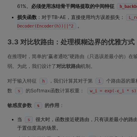
61%。
必须使用冻结骨干网络提取的中间特征
h_backb
损失函数
：对于TB-AE，直接使用均方误差损失：
L_r
。
Decoder(Encoder(h))||^2
3.3 对比软路由：处理模糊边界的优雅方式
在推理时，简单的“赢者通吃”硬路由（只选误差最小的）在
弱。为此，我们设计了
对比软路由
机制。
对于输入特征
，我们计算其对于第
个路由器的重
h
i
数
的Softmax函数计算权重：
s
w_i = exp(-ϵ_i * s)
敏感度参数
的作用
：
s
当
很大时，函数接近硬路由，只有误差最小的路由
s
于置信度高的场景。