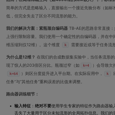
简单的方式是忽略输入，直接输出一个接近先验分布（如标
低，但完全失去了区分不同流形的能力。
我们的解决方案：紧瓶颈自编码器
TB-AE的思路非常直接
上强行限制容量。我们使用一个确定性的自编码器，并在中间
维压缩到仅12维）。这个维度
需要接近或等于任务流
k
为什么是12维？
在我们的合成数据集实验中，当任务流形的
现了惊人的203倍区分比。瓶颈过窄（如
）会导致欠
k=4
）则区分度提升进入平台期。在实际应用中，
k=64
k
任务”与“其他任务”重构误差的比值来调整。
路由器训练细节：
输入特征
：
绝对不要
使用学生专家的特征作为路由器输
丢失了大量用于区分未知流形的全局拓扑信息。我们的