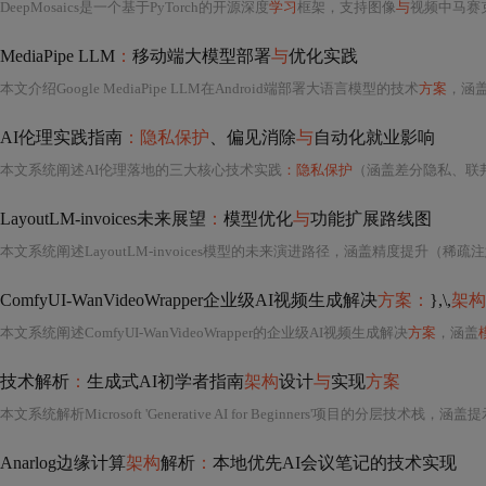
DeepMosaics是一个基于PyTorch的开源深度
学习
框架，支持图像
与
视频中马赛
MediaPipe LLM
：
移动端大模型部署
与
优化实践
本文介绍Google MediaPipe LLM在Android端部署大语言模型的技术
方案
，涵
AI伦理实践指南
：隐私保护
、偏见消除
与
自动化就业影响
本文系统阐述AI伦理落地的三大核心技术实践
：隐私保护
（涵盖差分隐私、联
LayoutLM-invoices未来展望
：
模型优化
与
功能扩展路线图
ComfyUI-WanVideoWrapper企业级AI视频生成解决
方案：
},\,
架构
本文系统阐述ComfyUI-WanVideoWrapper的企业级AI视频生成解决
方案
，涵盖
技术解析
：
生成式AI初学者指南
架构
设计
与
实现
方案
Anarlog边缘计算
架构
解析
：
本地优先AI会议笔记的技术实现