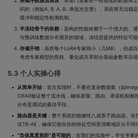
块顺序数据流假设
：承诺门需要在一段连续的数据块上
织的（例如A, B, A, B...单批次交替），系统将
缓冲和稳定性检测机制。
半冻结骨干的依赖
：架构的性能依赖于一个强大的、通
与预训练数据分布迥异的领域，冻结层提供的特征可能
存储开销
：虽然每个LoRA专家很小（几MB），但成
考虑专家模型的剪枝、量化或共享部分基础参数等压缩
5.3 个人实操心得
从简单开始
：首次实现时，不要在复杂数据集（如ImageNet
CIFAR验证整个流水线，确保蒸馏、路由、承诺机制
分布是调试的最佳手段。
路由器是关键
：整个系统的稳健性八成系于路由器。在
试TB-AE，确保它能在你的特征空间里清晰地区分不同
“负保真度差距”是可能的
：在我们的实验中，学生专家