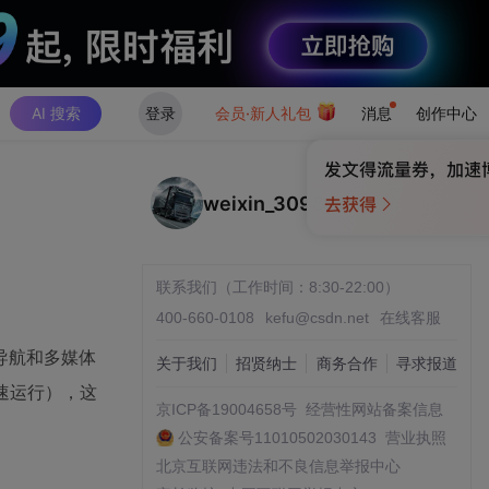
AI 搜索
登录
会员·新人礼包
消息
创作中心
weixin_30983965
联系我们（工作时间：8:30-22:00）
400-660-0108
kefu@csdn.net
在线客服
导航和多媒体
关于我们
招贤纳士
商务合作
寻求报道
速运行），这
京ICP备19004658号
经营性网站备案信息
公安备案号11010502030143
营业执照
北京互联网违法和不良信息举报中心