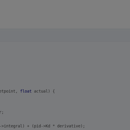
etpoint, 
float
 actual)
{
r;
->integral) + (pid->Kd * derivative);