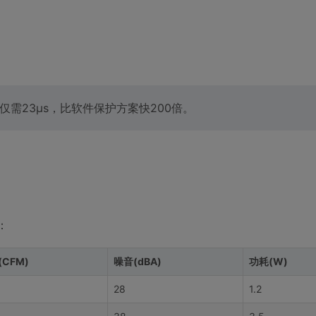
需23μs，比软件保护方案快200倍。
：
CFM)
噪音(dBA)
功耗(W)
28
1.2