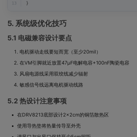
13
}
5. 系统级优化技巧
5.1 电磁兼容设计要点
电机驱动走线要短而宽（至少20mil）
在VM引脚就近放置47μF电解电容+100nF陶瓷电容
风扇电源线采用双绞线减少辐射
敏感信号线远离电机驱动线路
5.2 热设计注意事项
在DRV8213底部设计2×2cm的铜箔散热区
使用导热垫将热量传导至外壳
进风口与出风口保持至少5cm间距