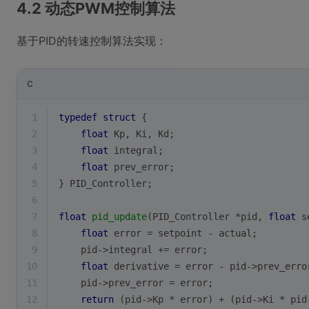
4.2 动态PWM控制算法
基于PID的转速控制算法实现：
C
1
typedef
struct
 {
2
float
 Kp, Ki, Kd;
3
float
 integral;
4
float
 prev_error;
5
} PID_Controller;
6
7
float
pid_update
(PID_Controller *pid, 
float
 s
8
float
 error = setpoint - actual;
9
    pid->integral += error;
10
float
 derivative = error - pid->prev_erro
11
    pid->prev_error = error;
12
return
 (pid->Kp * error) + (pid->Ki * pid