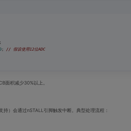
;
0
; 
// 假设使用12位ADC
B面积减少30%以上。
装支持）会通过nSTALL引脚触发中断。典型处理流程：