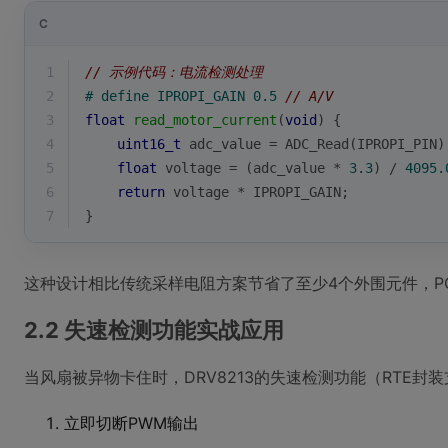
C
1
// 示例代码：电流检测处理
2
# 
define
 IPROPI_GAIN 0.5 
// A/V
3
float
read_motor_current
(
void
)
{
4
uint16_t
 adc_value = ADC_Read(IPROPI_PIN)
5
float
 voltage = (adc_value * 
3.3
) / 
4095.
6
return
 voltage * IPROPI_GAIN;
7
}
这种设计相比传统采样电阻方案节省了至少4个外围元件，PC
2.2 失速检测功能实战应用
当风扇被异物卡住时，DRV8213的失速检测功能（RTE封
立即切断PWM输出