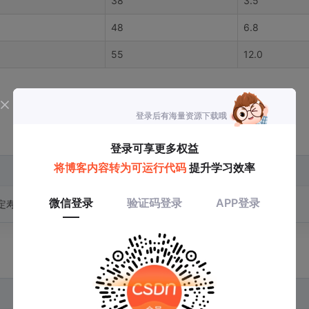
38
3.5
48
6.8
55
12.0
 (额定寿命小时)