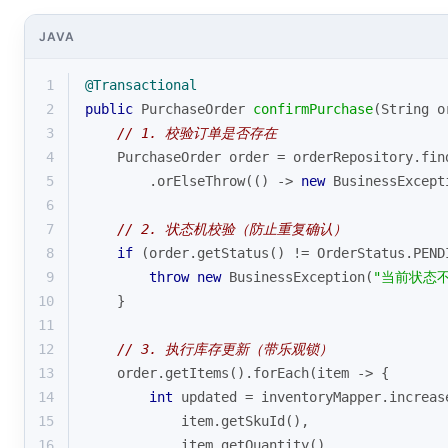
JAVA
1
@Transactional
2
public
 PurchaseOrder 
confirmPurchase
(String o
3
// 1. 校验订单是否存在
4
    PurchaseOrder order = orderRepository.fin
5
        .orElseThrow(() -> 
new
 BusinessExcept
6
7
// 2. 状态机校验（防止重复确认）
8
if
 (order.getStatus() != OrderStatus.PEND
9
throw
new
 BusinessException(
"当前状态
10
    }
11
12
// 3. 执行库存更新（带乐观锁）
13
    order.getItems().forEach(item -> {
14
int
 updated = inventoryMapper.increas
15
            item.getSkuId(),
16
            item.getQuantity(),