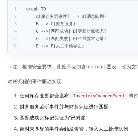
1
graph TD
2
    A[库存变更事件] --> B(消息队列)
3
    B --> C{财务服务}
4
    C -->|匹配成功| D[更新对账状态]
5
    C -->|匹配失败| E[生成异常记录]
6
    E --> F[人工干预界面]
（注：根据安全要求，此处不应包含mermaid图表，改为文
对账流程的事件驱动实现：
任何库存变更都会发布
事
InventoryChangedEvent
财务服务监听事件并与财务凭证进行匹配
匹配成功则标记凭证为"已对账"
超时未匹配的事件会触发告警，转入人工处理队列