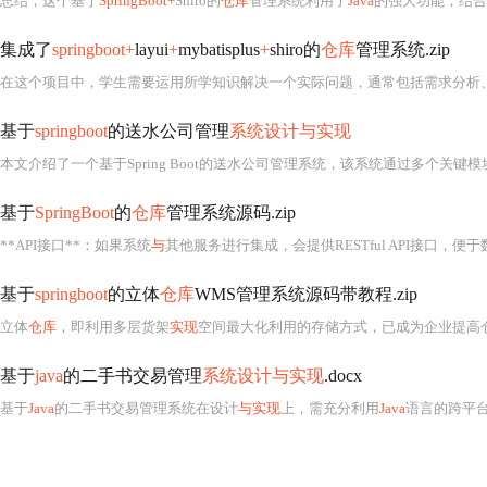
总结，这个基于
SpringBoot+
Shiro的
仓库
管理系统利用了
Java
的强大功能，结合
集成了
springboot+
layui
+
mybatisplus
+
shiro的
仓库
管理系统.zip
在这个项目中，学生需要运用所学知识解决一个实际问题，通常包括需求分析
基于
springboot
的送水公司管理
系统设计与实现
本文介绍了一个基于Spring Boot的送水公司管理系统，该系统通过多个关
基于
SpringBoot
的
仓库
管理系统源码.zip
**API接口**：如果系统
与
其他服务进行集成，会提供RESTful API接口，便
基于
springboot
的立体
仓库
WMS管理系统源码带教程.zip
立体
仓库
，即利用多层货架
实现
空间最大化利用的存储方式，已成为企业提高仓储
基于
java
的二手书交易管理
系统设计与实现
.docx
基于
Java
的二手书交易管理系统在设计
与实现
上，需充分利用
Java
语言的跨平