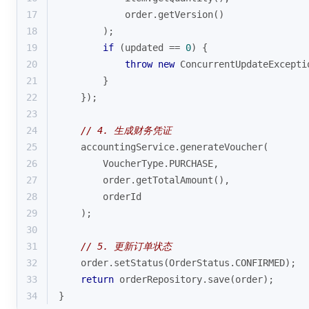
17
            order.getVersion()
18
        );
19
if
 (updated == 
0
) {
20
throw
new
 ConcurrentUpdateExcepti
21
        }
22
    });
23
24
// 4. 生成财务凭证
25
    accountingService.generateVoucher(
26
        VoucherType.PURCHASE,
27
        order.getTotalAmount(),
28
        orderId
29
    );
30
31
// 5. 更新订单状态
32
    order.setStatus(OrderStatus.CONFIRMED);
33
return
 orderRepository.save(order);
34
}