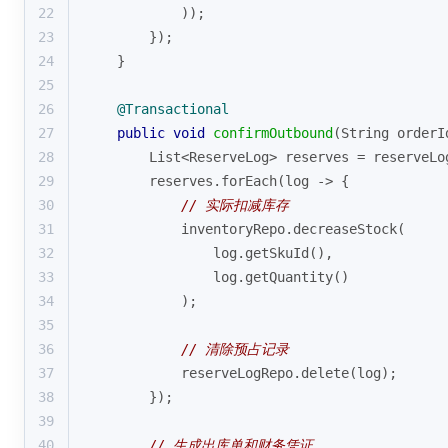
22
            ));
23
        });
24
    }
25
26
@Transactional
27
public
void
confirmOutbound
(String orderI
28
        List<ReserveLog> reserves = reserveLo
29
        reserves.forEach(log -> {
30
// 实际扣减库存
31
            inventoryRepo.decreaseStock(
32
                log.getSkuId(),
33
                log.getQuantity()
34
            );
35
36
// 清除预占记录
37
            reserveLogRepo.delete(log);
38
        });
39
40
// 生成出库单和财务凭证...