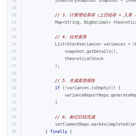
18
            InventorySnapshot snapshot = inve
19
20
// 3. 计算理论库存（上日结存 + 入库 
21
            Map<String, BigDecimal> theoretic
22
23
// 4. 比对差异
24
            List<StockVariance> variances = c
25
                snapshot.getDetails(),
26
                theoreticalStock
27
            );
28
29
// 5. 生成差异报告
30
if
 (!variances.isEmpty()) {
31
                varianceReportRepo.generateRe
32
            }
33
34
// 6. 标记日结完成
35
            settlementRepo.markAsCompleted(se
36
        } 
finally
 {