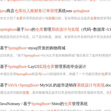
java
商店
仓库出入账财务订单管理
系统ssm
springboot
本文介绍了
仓库
管理系统的设计
与实现
过程，旨在帮助企业提高
仓库
物资管理效
springboot
基于
Java
的
仓库
管理
系统设计与实现
（代码
+
数据库
+
L
基于
SpringBoot+
mysql开发的购物商城
总结来说，“基于
SpringBoot+
MySQL开发的购物商城”项目展示了如何利用现
基于
SpringBoot+
LayUI
实现仓库
管理系统毕业设计
本项目采用
SpringBoot
框架
与
LayUI前端组件库，构建了一个功能完善的
仓库
管
基于
JAVA+SpringBoot+
MySQL的超市进销存
系统设计与实现
.do
通过这些功能的
实现
，基本能够满足超市日常进销存管理的常规操作需求。在
JavaNoteany / 基于
SpringBoot+
Shiro的
仓库
管理系统