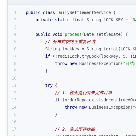
1
public
class
DailySettlementService
{
2
private
static
final
 String LOCK_KEY = 
"D
3
4
public
void
process
(Date settleDate)
{
5
// 分布式锁防止重复日结
6
        String lockKey = String.format(LOCK_K
7
if
 (!redisLock.tryLock(lockKey, 
5
, Ti
8
throw
new
 BusinessException(
"日结
9
        }
10
11
try
 {
12
// 1. 检查是否有未完成订单
13
if
 (orderRepo.existsUnconfirmedOr
14
throw
new
 BusinessException(
15
            }
16
17
// 2. 生成库存快照