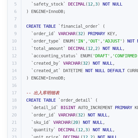
5
  `safety_stock` 
DECIMAL
(
12
,
3
) 
NOT
NULL
6
) ENGINE
=
InnoDB;
7
8
CREATE
TABLE
 `financial_order` (
9
  `order_id` 
VARCHAR
(
32
) 
PRIMARY
 KEY,
10
  `order_type` ENUM(
'IN'
,
'OUT'
,
'ADJUST'
) 
NOT
11
  `total_amount` 
DECIMAL
(
12
,
2
) 
NOT
NULL
,
12
  `accounting_status` ENUM(
'DRAFT'
,
'CONFIRMED
13
  `created_by` 
VARCHAR
(
32
) 
NOT
NULL
,
14
  `created_at` DATETIME 
NOT
NULL
DEFAULT
CURR
15
) ENGINE
=
InnoDB;
16
17
-- 出入库明细表
18
CREATE
TABLE
 `order_detail` (
19
  `detail_id` 
BIGINT
 AUTO_INCREMENT 
PRIMARY
 K
20
  `order_id` 
VARCHAR
(
32
) 
NOT
NULL
,
21
  `sku_id` 
VARCHAR
(
20
) 
NOT
NULL
,
22
  `quantity` 
DECIMAL
(
12
,
3
) 
NOT
NULL
,
23
  `unit_price` 
DECIMAL
(
12
,
2
) 
NOT
NULL
,