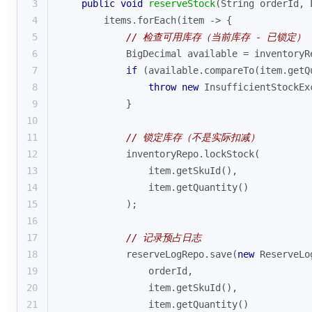
3
public
void
reserveStock
(String orderId, 
4
        items.forEach(item -> {
5
// 检查可用库存（当前库存 - 已锁定）
6
            BigDecimal available = inventoryR
7
if
 (available.compareTo(item.getQ
8
throw
new
 InsufficientStockEx
9
            }
10
11
// 锁定库存（不是实际扣减）
12
            inventoryRepo.lockStock(
13
                item.getSkuId(),
14
                item.getQuantity()
15
            );
16
17
// 记录预占日志
18
            reserveLogRepo.save(
new
 ReserveLo
19
                orderId,
20
                item.getSkuId(),
21
                item.getQuantity()