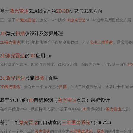
基于
激光雷达
SLAM技术的
2D/3D
研究与未来方向
三、基于
3D激光雷达
的激光SLAM技术
3D激光雷达
SLAM通常采用图优化方案，处
3D
激光
扫描
仪设计及数据处理
2D激光雷达
通常只能提供单个平面的测量数据，为了
实现三维重建
，通常需要
2D激光雷达
的
3D
应用.rar
通过特定的算法，例如点云拼接、多视图几何、深度学习等，可以从一系列
2
2d 激光雷达
只能
扫描
平面嘛
2D激光雷达
主要在单一平面内进行
扫描
，生成二维点云数据，通常用于平面障碍物检测和地图构建等场景。由于其结构限制，无法直接获取
基于YOLO的
3D
目标检测（
激光雷达
点云）课程设计
在本课程设计中，我们将深入探讨“基于YOLO的
3D
目标检测（
激光雷达
点云）”这一主题。YO
基于二维
激光雷达
的自动室内
三维重建系统
* (2007年)
设计了一个基于二维
激光雷达
的自动室内
三维重建系统
．
系统
的硬件由一套自