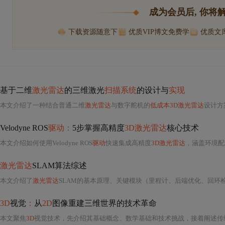
成为会员后, 你将
下载资源随意下
优质VIP博文免费学
优质文
基于二维
激光雷达
的三维激光
扫描系统
的设计与
实现
本文介绍了一种结合普通二维
激光雷达
与数字舵机的
低成本3D激光雷达
设计方
Velodyne ROS
驱动：
5步掌握高精度
3D激光雷达
核心技术
本文介绍如何使用Velodyne ROS
驱动
快速集成高精度
3D激光雷达
，涵盖环境配置、设备适配、参数设置、数据采集与可视化五个关键步骤
激光雷达
SLAM算法综述
本文介绍了
激光雷达
SLAM的基本原理、关键模块（里程计、后端优化、回环检测和地图构建），列举了经典开源算法并探讨了发展趋势，包括深度学习
3D
视觉
：
从
2D
图像重建三维世界的技术革命
本文聚焦
3D
视觉技术，先介绍其基础概念、数学基础和技术挑战，接着阐述传