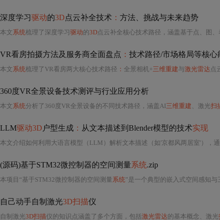
深度学习
驱动
的
3D
点云补全技术
：
方法、挑战与未来趋势
本文
系统
梳理了深度学习
驱动
的
3D
点云补全核心技术路径，涵盖基于点、图、卷积、生成模型及Transformer五大主流方法，剖析其原理、优势与局限；指出当前在结构理解、细粒度几何重建、仿真-现
VR看房拍摄方法及服务商全面盘点
：
技术路径/市场格局等核心
本文
系统
梳理了VR看房两大核心技术路径
：
全景相机+
三维重建
与
激光雷达
点云建模，对比
360度VR全景设备技术测评与行业应用分析
本文
系统
分析了360度VR全景设备的不同技术路径，涵盖AI
三维重建
、激光
扫
LLM
驱动3D
户型生成
：
从文本描述到Blender模型的技术
实现
(源码)基于STM32微控制器的空间测量
系统
.zip
本项目“基于STM32微控制器的空间测量
系统
”是一个典型的嵌入式空间感知与
自己动手自制激光
3D扫描
仪
自制激光
3D扫描
仪的知识点涵盖了多个方面，包括
激光雷达
的基本概念、激光