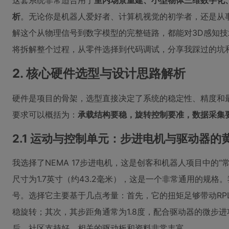
这套系统非常适合用于
室内场景重建、小型物体三维数字化
析
。无论你是机器人爱好者、计算机视觉的初学者，还是从
解这个从物理信号到数字模型的完整链路，都能对3D感知
将拆解整个过程，从零件选择到代码调试，分享我踩过的坑
2. 核心硬件选型与设计思路解析
硬件是项目的骨架，选型直接决定了系统的稳定性、精度和
要求可以概括为：
承载结构要稳，旋转控制要准，数据采集
2.1 运动与控制单元：步进电机与驱动器的
我选择了NEMA 17步进电机，这是创客和机器人项目中的“常
尺寸为1.7英寸（约43.2毫米），这是一个非常通用的规格
号。选择它主要基于几点考量：首先，它的扭矩足够带动RPLI
稳旋转；其次，其步距角通常为1.8度，配合驱动器的微步
后，社区支持好，相关的驱动板和资料非常丰富。