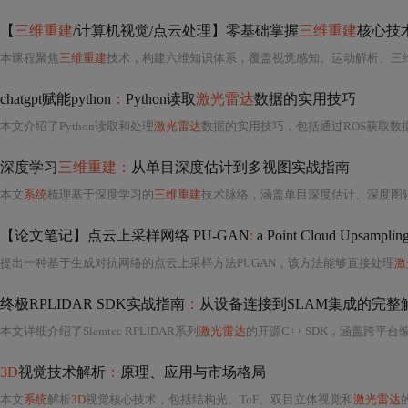
【
三维重建
/计算机视觉/点云处理】零基础掌握
三维重建
核心技
本课程聚焦
三维重建
技术，构建六维知识体系，覆盖视觉感知、运动解析、三维重构等层级。课程深度解读核
chatgpt赋能python
：
Python读取
激光雷达
数据的实用技巧
本文介绍了Python读取和处理
激光雷达
数据的实用技巧，包括通过ROS获取数据、使用Matplotlib和NumPy进行数据
深度学习
三维重建：
从单目深度估计到多视图实战指南
本文
系统
梳理基于深度学习的
三维重建
技术脉络，涵盖单目深度估计、深度图转点云、多视图立体匹配等核心流程，详解相机参数转换、点云优化、定量评估与可视化方法
【论文笔记】点云上采样网络 PU-GAN
:
a Point Cloud Upsamplin
提出一种基于生成对抗网络的点云上采样方法PUGAN，该方法能够直接处理
激
终极RPLIDAR SDK实战指南
：
从设备连接到SLAM集成的完整
本文详细介绍了Slamtec RPLIDAR系列
激光雷达
的开源C++ SDK，涵盖跨平台编译（Win
3D
视觉技术解析
：
原理、应用与市场格局
本文
系统
解析
3D
视觉核心技术，包括结构光、ToF、双目立体视觉和
激光雷达
的原理、性