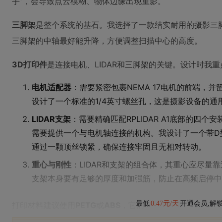
手”，会导致点云模糊、物体边缘出现重影。
三脚架
是整个系统的基石。我选择了一款结实耐用的摄影三
三脚架的中轴最好能升降，方便调整扫描中心的高度。
3D打印件
是连接电机、LIDAR和三脚架的关键。设计时我
电机适配器
：需要紧密包裹NEMA 17电机的前端，
设计了一个标准的1/4英寸螺丝孔，这是摄影设备的通
LIDAR支架
：需要精确匹配RPLIDAR A1底部的四个
需要提供一个与电机轴连接的机构。我设计了一个带D
通过一颗顶丝锁紧，确保连接牢固且无相对转动。
重心与刚性
：LIDAR和支架的组合体，其重心应尽量
支架本身要有足够的厚度和加强筋，防止在高频启停中
最低
0.47元/天
开通会员,解
打印材料建议使用
PETG
或
ABS
，它们