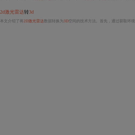
2d激光雷达
转
3d
本文介绍了将
2D激光雷达
数据转换为
3D
空间的技术方法。首先，通过获取环境模型或