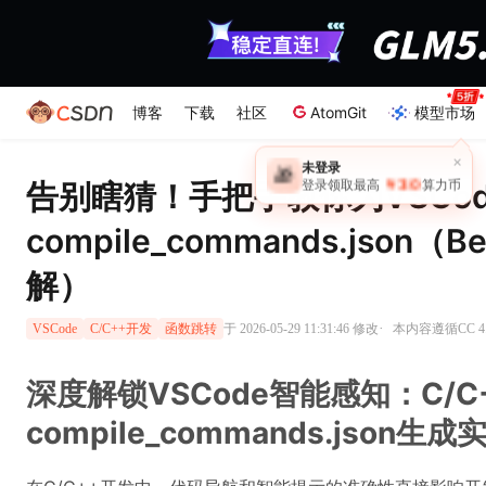
博客
下载
社区
AtomGit
模型市场
×
未登录
🎁
￥30
告别瞎猜！手把手教你为VSCod
登录领取最高
算力币
compile_commands.json（
解）
·
于 2026-05-29 11:31:46 修改
本内容遵循CC 4
VSCode
C/C++开发
函数跳转
深度解锁VSCode智能感知：C/C
compile_commands.json生