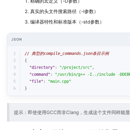
精确的宏定义（-D参数）
真实的头文件搜索路径（-I参数）
编译器特性和标准版本（-std参数）
JSON
1
// 典型的compile_commands.json条目示例
2
{
3
"directory"
: 
"/project/src"
,
4
"command"
: 
"/usr/bin/g++ -I../include -DDEB
5
"file"
: 
"main.cpp"
6
}
提示：即使使用GCC而非Clang，生成这个文件同样能显