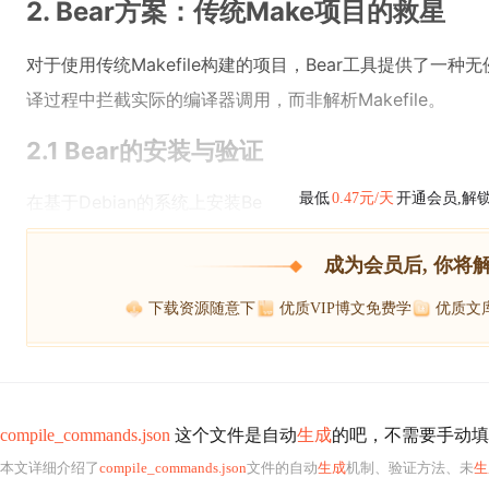
2. Bear方案：传统Make项目的救星
对于使用传统Makefile构建的项目，Bear工具提供了一
译过程中拦截实际的编译器调用，而非解析Makefile。
2.1 Bear的安装与验证
最低
0.47元/天
开通会员,解
在基于Debian的系统上安装Be
成为会员后, 你将
下载资源随意下
优质VIP博文免费学
优质文
compile_commands.json
这个文件是自动
生成
的吧，不需要手动填
本文详细介绍了
compile_commands.json
文件的自动
生成
机制、验证方法、未
生