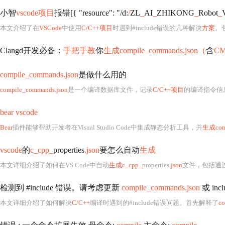
小智
vscode项目
报错[{ "resource": "/d:
/
ZL
_
AI
_
ZHIKONG
_
Robot
_
本文介绍了在
VSCode
中使用
C/C++项目
时遇到#include错误的几种解决
方案
。
Clangd开发必备：
手把手教
你
生成compile_commands.json（
含
CM
compile_commands.json
是做什么用的
compile_commands.json
是一个编译数据库文件，记录
C/C++项目
的编译指令信
bear vscode
Bear
插件能够帮助开发者在Visual Studio Code中集成静态分析工具，并
生成comp
vscode
的
c_cpp_
properties
.json
要怎么自动
生成
本文详细介绍了如何在VS Code中自动
生成c_cpp_
properties
.json
文件，包括通
检测到 #include 错误。请考虑更新
compile_commands.json
或 in
本文详细介绍了如何解决
C/C++
编译时遇到的#include错误问题。首先解释了
co