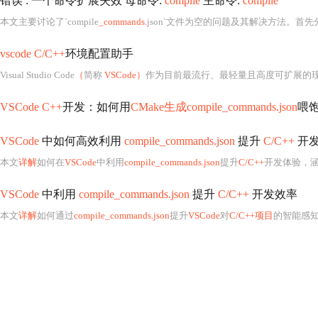
错误 : 一个命令扩展失效 母命令:
compile
主命令:
compile
本文主要讨论了`compile
_commands.
json`文件为空的问题及其解决方法。首先分析
vscode C/C++
环境配置助手
Visual Studio Code
（
简称
VSCode）
作为目前最流行、最轻量且高度可扩展的
VSCode C++
开发：如何用
CMake生成compile_commands.json
喂饱
VSCode
中如何高效利用
compile_commands.json
提升
C/C++
开
本文
详解
如何在
VSCode
中利用
compile_commands.json
提升
C/C++
开发体验，
VSCode
中利用
compile_commands.json
提升
C/C++
开发效率
本文
详解
如何通过
compile_commands.json
提升
VSCode
对
C/C++项目
的智能感知能