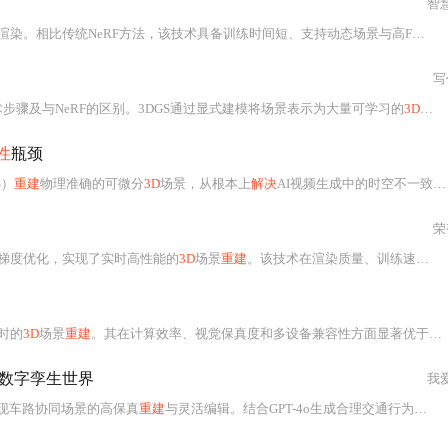
智
统NeRF方法，该技术具备训练时间短、支持动态场景与高FPS渲染优势，适用于室内三维建模及实景三维应用。
写
步骤及与NeRF的区别。3DGS通过显式建模将场景表示为大量可学习的
3D高斯
性
瓶颈
S）
重建
物理准确的可微分
3D
场景，从根本上
解决
AI视频生成中的时空不一致问题。该方法兼顾高效渲染、可编辑性与强几何约束，显著提升视频中物体位置、遮挡及光影的跨帧
荣
梯度优化，实现了实时高性能的
3D
场景
重建
。该技术在渲染质量、训练速度和内存效率方面显著优于传统方法，已在多个行业展开应用，并具备良好的硬件适配性和未来发展潜力。
时的
3D
场景
重建
。其在计算效率、视觉保真度和多设备兼容性方面显著优于传统方法，广泛应用于智慧城市、虚拟现实与医疗影像等领域。
X数字孪生世界
我
现车路协同场景的高保真
重建
与灵活编辑。结合GPT-4o生成合理交通行为，支持动态目标注入与