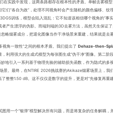
我们在实践中发现，这两条路都存在根本性的矛盾。单帧去雾模型
它们“各自为政”，处理不同视角时会产生随机的颜色偏移、纹
于3DGS训练，模型会陷入混乱：它不知道该相信哪个视角的“事实
或者产生漂浮的伪影。而端到端的3D去雾方法，虽然天生保证了
接忽略烟雾成分，把退化图像当作干净场景来重建，结果就是去
“多视角一致性”之间的根本矛盾。我们提出了
Dehaze-then-Spl
，利用强大的生成式模型为每张图生成“伪干净”图像。第二阶
巧妙地引入一系列基于物理先验的辅助损失函数，作为隐式的多
最终，在NTIRE 2026挑战赛的Akikaze烟雾场景上，
提高了整整1.50 dB。这不仅仅是数字的提升，更是对“先修复再重
图用一个“银弹”模型解决所有问题，而是将复杂的任务解耦，