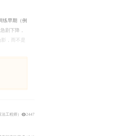
训练早期（例
却急剧下降，
伪影，而不是
算法工程师）
2447