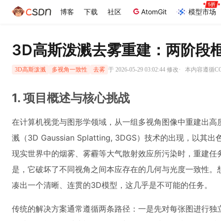
博客
下载
社区
AtomGit
模型市场
3D高斯泼溅去雾重建：两阶段
·
于 2026-05-29 03:02:44 修改
本内容遵循CC 
3D高斯泼溅
多视角一致性
去雾
1. 项目概述与核心挑战
在计算机视觉与图形学领域，从一组多视角图像中重建出高质
溅（3D Gaussian Splatting, 3DGS）技术
现实世界中的烟雾、雾霾等大气散射效应所污染时，重建任
是，它破坏了不同视角之间本应存在的几何与光度一致性。
凑出一个清晰、连贯的3D模型，这几乎是不可能的任务。
传统的解决方案通常遵循两条路径：一是先对每张图进行独立