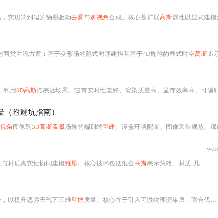
法，实现端到端的物理驱动
去雾
与
多视角
合成。核心是扩展
高斯
属性以显式建模深度，联合优化几何、外观及大气参数（β, A），通过雾化渲染损失驱动训练。关键技术包括深度初始化与正则化、大气参数可微分建模、透射率引
与两类主流方案
：
基于变形场的隐式时序建模和基于4D椭球的显式时空
高斯
表示。重点解析4D-GS（Yang et al., 2023）与Spacetime Gaussians（Li et al., 2023）
，利用
3D高斯
点表达场景。它有实时性能好、渲染质量高、显存效率高、可编辑等优势，但也存在动态场景处理弱等局限。常见于数字孪生、增强现
景（附避坑指南）
视角
图像到
3D高斯泼溅
场景的端到端
重建
。涵盖环境配置、图像采集规范、稀疏点云
wei
度与材质真实性协同建模
难题
。核心技术包括混合
高斯
表示策略、材质-几何联合优化、双
合，以提升恶劣天气下三维
重建
质量。核心在于引入可微物理渲染层，联合优化