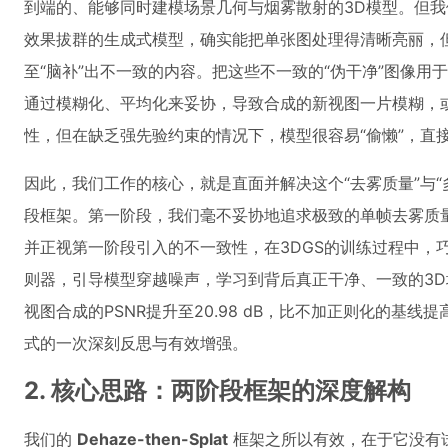
到端的、能够同时建模场景几何与烟雾散射的3D模型。但
效果拔群的生成式模型，确实能把单张图处理得清晰亮丽，但
至“脑补”出不一致的内容。把这些不一致的“伪干净”图像用
通过模糊化、平均化来妥协，导致合成的新视图一片模糊，
性，但在缺乏强先验约束的情况下，模型很容易“偷懒”，直
因此，我们工作的核心，就是直面并解决这个“去雾质量”与
段框架。第一阶段，我们毫不妥协地追求极致的单帧去雾质量
并正视第一阶段引入的不一致性，在3DGS的训练过程中，
则器，引导模型穿越噪声，学习到背后真正干净、一致的3D场景。
视图合成的PSNR提升至20.98 dB，比不加正则化的基线
式的一次深刻反思与有效增强。
2. 核心思路：两阶段框架的深度解构
我们的
Dehaze-then-Splat
框架之所以有效，在于它没有试