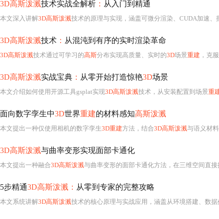
3D高斯泼溅
技术实战全解析
：
从入门到精通
本文深入讲解
3D高斯泼溅
技术的原理与实现，涵盖可微分渲染、CUDA加速、批量处理与分布式
3D高斯泼溅
技术
：
从混沌到有序的实时渲染革命
3D高斯泼溅
技术通过可学习的
高斯
分布实现高质量、实时的
3D
场景
重建
，克服了传统方
3D高斯泼溅
实战宝典
：
从零开始打造惊艳
3D
场景
本文介绍如何使用开源工具gsplat实现
3D高斯泼溅
技术，从安装配置到场景
重
面向数字孪生中
3D
世界
重建
的材料感知
高斯泼溅
本文提出一种仅使用相机的数字孪生
3D重建
方法，结合
3D高斯泼溅
与语义材料
3D高斯泼溅
与曲率变形实现面部卡通化
本文提出一种融合
3D高斯泼溅
与曲率变形的面部卡通化方法，在三维空间直接
5步精通
3D高斯泼溅：
从零到专家的完整攻略
本文系统讲解
3D高斯泼溅
技术的核心原理与实战应用，涵盖从环境搭建、数据