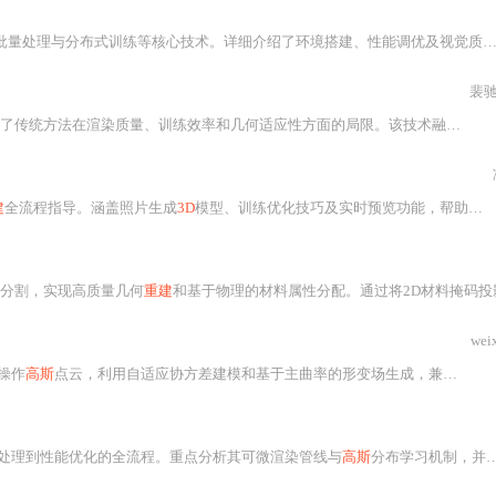
训练等核心技术。详细介绍了环境搭建、性能调优及视觉质量提升方法，并分析其适用场景与技术局限性，为
裴驰欣
法在渲染质量、训练效率和几何适应性方面的局限。该技术融合深度学习与图形学，适用于文化遗产数字化、工业检测和自动驾驶等领域，并支持高效训练与多GPU加速。
建
全流程指导。涵盖照片生成
3D
模型、训练优化技巧及实时预览功能，帮助用户快速构建高质量、逼真的
分割，实现高质量几何
重建
和基于物理的材料属性分配。通过将2D材料掩码投
wei
操作
高斯
点云，利用自适应协方差建模和基于主曲率的形变场生成，兼顾几何保真与风格表达。关键技术包括
处理到性能优化的全流程。重点分析其可微渲染管线与
高斯
分布学习机制，并介绍在文化遗产数字化、工业检测和自动驾驶等领域的落地案例，帮助读者掌握这一高性能