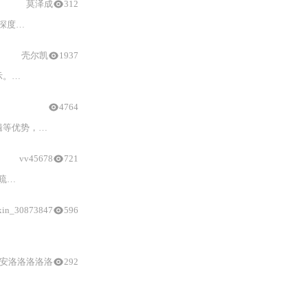
莫泽成
312
导的密度控制，以及多损失协同优化策略。
壳尔凯
1937
的架构差异、训练策略（单目/多相机视频）、渲染流程及与动态NeRF方法的对比。强调其在自由视点视频、动态人像
4764
实、自动驾驶等领域。
vv45678
721
转
高斯
表示、模型训练优化（含分裂/修剪/参数更新）、可视化及导出，
xin_30873847
596
阶段
材质分割网络及物理材质映射，支持照片级渲染与物理一致的LiDAR反
安洛洛洛洛洛
292
3D高斯
参数与大气参数（如大气光、散射系数），通过端到端损失函数约束清