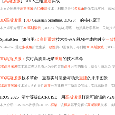
【
高斯泼溅
】3DGS三维
重建
实战
本文介绍基于
高斯泼溅
的
3D重建
技术，利用点云和
多视角
图像实现实时、高效渲染。相比传
3D高斯泼溅
（
3D
Gaussian Splatting, 3DGS） 的核心原理
本文详细介绍了
3D高斯泼溅
（3DGS）的核心原理，包括其数学基础、关键技术
SpatialGen
：
如何用
3D高斯重建
技术突破AI视频生成的时空
一致
SpatialGen通过
多视角
扩散生成
一致性
的2D图像集，再利用
3D高斯泼溅
（3DG
3D高斯泼溅：
实时高质量场景
重建
的技术革命
3D高斯泼溅
技术通过将场景表示为各向异性
高斯
分布的集合，结合可微渲染与
3D高斯泼溅
技术革命
：
重塑实时渲染与场景
重建
的未来图景
3D高斯泼溅
技术通过各向异性
高斯
分布建模与可微渲染管线，实现高质量、实
IROS 2025 | 清华等提出CRUISE
：
用
高斯泼溅
打造可编辑的V2
本文介绍IROS 2025收录的CRUISE
框架
，该
框架
基于分解式
高斯泼溅
技术，实