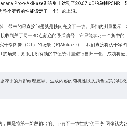
na Pro在Akikaze训练集上达到了20.07 dB的单帧PSNR
 dB）。这为整个流程的性能设定了一个理论上限。
帧，带来的最直接问题就是帧间亮度不一致。我们的测量显示，
时会接收到关于同一3D点颜色的矛盾信号，它只能学习一个折中的
干净图像（GT）的场景（如Akikaze），我们直接将伪干净图
有GT的场景，则采用所有帧的中值统计量进行自归一化，成功将最
更棘手的局部纹理差异、生成内容的随机性以及颜色渲染的细微
，而是将第一阶段输出的、带有不一致性的“伪干净”图像视为