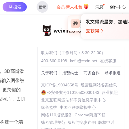
AI 搜索
登录
会员·新人礼包
消息
创作中心
×
未登录
🎁
￥30
登录领取最高
算力币
weixin_31062533
联系我们（工作时间：8:30-22:00）
400-660-0108
kefu@csdn.net
在线客服
。3D高斯泼
关于我们
招贤纳士
商务合作
寻求报道
，当输入图像被
京ICP备19004658号
经营性网站备案信息
，更关键的
公安备案号11010502030143
营业执照
糊照片，去拼
北京互联网违法和不良信息举报中心
家长监护
中国互联网举报中心
网络110报警服务
Chrome商店下载
试构建一个端
账号管理规范
版权与免责声明
版权申诉