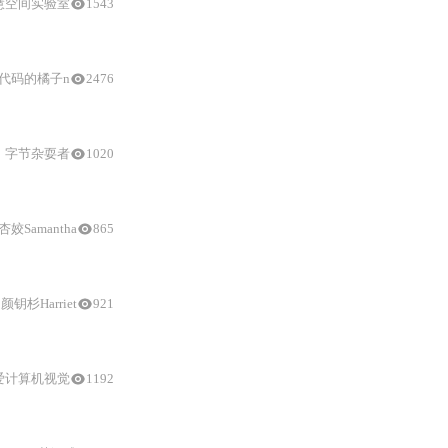
慧空间实验室
1543
代码的橘子n
2476
椭球，并利用可微分光栅化实现高效实时渲染。该方法具有良好的可编辑性和
字节杂耍者
1020
杏姣Samantha
865
颜钥杉Harriet
921
爱计算机视觉
1192
多视角
数据合成，有效提升V2X感知模型训练效果，
解决
了稀缺