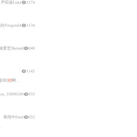
尹田凌Luke
1174
3D
场景
重建
提供高效
解决
方案
Fitzgerald
1134
凌爱芝Sherard
848
3D
场景，适用于VR、AR和数字孪生等领域。
1145
影到
3D
网格表面，支持精确的传感器模拟，在无激光雷达情况下达到与激光雷达-相机融合相当的反射率仿真精度，适用于ADAS开发。
xin_33696106
655
多视角
点云
重建
、MLS曲率估计、锚定约束下的
蒋闯中Errol
653