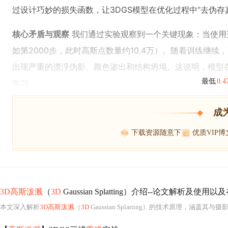
过设计巧妙的损失函数，让3DGS模型在优化过程中“去伪存
核心矛盾与观察
我们通过实验观察到一个关键现象：当使用
如第2000步，此时高斯点数量约10.4万）。随着训练继
出现严重的漂浮伪影、颜色渗出和结构坍塌。这说明，模型在
最低
0.
学习
成
下载资源随意下
优质VIP
3D高斯泼溅
（
3D
Gaussian Splatting）介绍--论文解析及
本文深入解析
3D高斯泼溅
（
3D
Gaussian Splatting）的技术原理，涵盖其与摄影测量、NeRF的对比，投影机制、协方差变