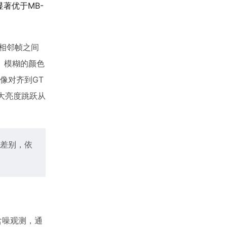
，显著优于MB-
相邻帧之间
、模糊的颜色
像对齐到GT
大亮度跳跃从
差别，依
含噪观测，通