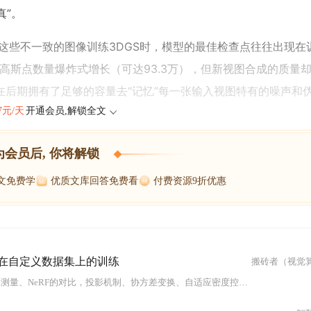
真”。
这些不一致的图像训练3DGS时，模型的最佳检查点往往出现在
续，高斯点数量爆炸式增长（可达93.3万），但新视图合成的质量
后期拥有了足够的容量去“记忆”每一张输入视图特有的噪声和
47元/天
开通会员,解锁全文
为会员后, 你将解锁
博文免费学
优质文库回答免费看
付费资源9折优惠
使用以及在自定义数据集上的训练
搬砖者（视觉
换、自适应密度控制及基于瓦片的光栅化流程。文章还介绍了如何使用gSplat在自定义数据集上训练模型，并讨论了该方法在实时渲染和三维