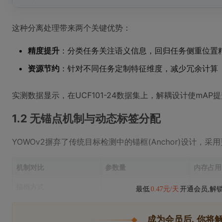
这种分离处理带来两个关键优势：
精度提升
：分类任务关注语义信息，回归任务侧重位置
资源节约
：针对不同任务定制特征维度，减少冗余计算
实测数据显示，在UCF101-24数据集上，解耦设计使mAP提
1.2 无锚点机制与动态标签分配
YOWOv2摒弃了传统目标检测中的锚框(Anchor)设计，
机制对比
参数量
内存占用
锚框方式
最低
0.47元/天
开通会员,解
成为会员后, 你将