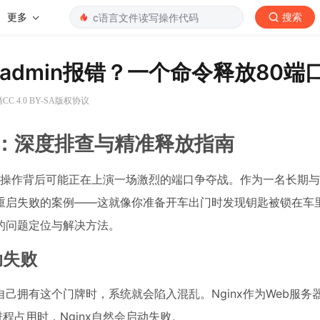
更多
搜索
yadmin报错？一个命令释放80端
C 4.0 BY-SA版权协议
战：深度排查与精准释放指南
单的操作背后可能正在上演一场激烈的端口争夺战。作为一名长期
nx重启失败的案例——这就像你准备开车出门时发现钥匙被锁在车
的问题定位与解决方法。
动失败
己拥有这个门牌时，系统就会陷入混乱。Nginx作为Web服务
进程占用时，Nginx自然会启动失败。