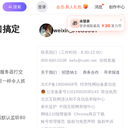
AI 搜索
登录
会员·新人礼包
消息
创作中心
口搞定
weixin_31083901
联系我们（工作时间：8:30-22:00）
400-660-0108
kefu@csdn.net
在线客服
与服务器打交
关于我们
招贤纳士
商务合作
寻求报道
里一样令人抓
京ICP备19004658号
经营性网站备案信息
公安备案号11010502030143
营业执照
北京互联网违法和不良信息举报中心
家长监护
中国互联网举报中心
网络110报警服务
Chrome商店下载
器默认监听80
账号管理规范
版权与免责声明
版权申诉