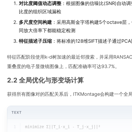
对比度阈值动态调整
：根据图像的信噪比(SNR)自动
比度的组织区域漏检
多尺度空间构建
：采用高斯金字塔构建5个octave层，
同放大倍率下都能稳定检测
特征描述子压缩
：将标准的128维SIFT描述子通过P
特征匹配阶段使用k-d树加速的最近邻搜索，并采用RANSA
重叠度的电子显微镜图像上，匹配准确率可达93.7%。
2.2 全局优化与形变场计算
获得所有图像对的匹配关系后，ITKMontage会构建一个全
TEXT
1
minimize Σ||T_i·x_i - T_j·x_j||²