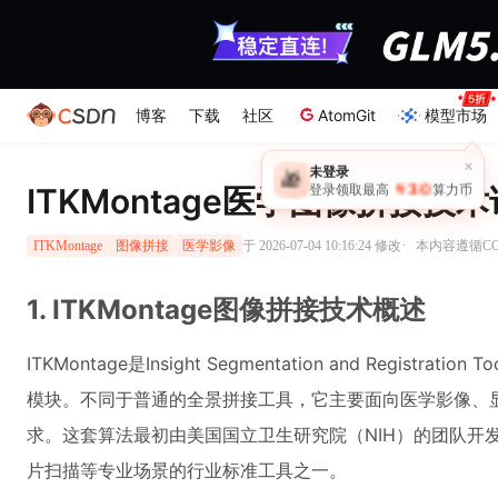
博客
下载
社区
AtomGit
模型市场
×
未登录
🎁
￥30
ITKMontage医学图像拼接技
登录领取最高
算力币
·
于 2026-07-04 10:16:24 修改
本内容遵循CC 
ITKMontage
图像拼接
医学影像
1. ITKMontage图像拼接技术概述
ITKMontage是Insight Segmentation and Registr
模块。不同于普通的全景拼接工具，它主要面向医学影像、
求。这套算法最初由美国国立卫生研究院（NIH）的团队开
片扫描等专业场景的行业标准工具之一。