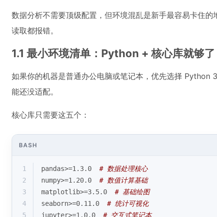
数据分析不需要顶级配置，但环境混乱是新手最容易卡住的
读取都报错。
1.1 最小环境清单：Python + 核心库就够了
如果你的机器是普通办公电脑或笔记本，优先选择 Python 
能还没适配。
核心库只需要这五个：
BASH
1
pandas>=1.3.0  
# 数据处理核心
2
numpy>=1.20.0  
# 数值计算基础
3
matplotlib>=3.5.0  
# 基础绘图
4
seaborn>=0.11.0  
# 统计可视化
5
jupyter>=1.0.0  
# 交互式笔记本