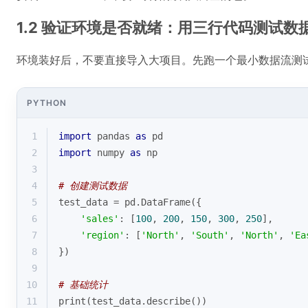
1.2 验证环境是否就绪：用三行代码测试数
环境装好后，不要直接导入大项目。先跑一个最小数据流测
PYTHON
1
import
 pandas 
as
 pd
2
import
 numpy 
as
 np
3
4
# 创建测试数据
5
test_data = pd.DataFrame({
6
'sales'
: [
100
, 
200
, 
150
, 
300
, 
250
],
7
'region'
: [
'North'
, 
'South'
, 
'North'
, 
'Ea
8
})
9
10
# 基础统计
11
print
(test_data.describe())