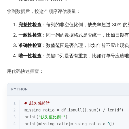
拿到数据后，按这个顺序评估质量：
完整性检查
：每列的非空值比例，缺失率超过 30% 
一致性检查
：同一列的数据格式是否统一，比如日期有的是 "20
准确性检查
：数值范围是否合理，比如年龄不应出现负数
唯一性检查
：关键ID列是否有重复，比如订单号应该
用代码快速筛查：
PYTHON
1
# 缺失值统计
2
missing_ratio = df.isnull().
sum
() / 
len
(df)
3
print
(
"缺失值比例:"
)
4
print
(missing_ratio[missing_ratio > 
0
])