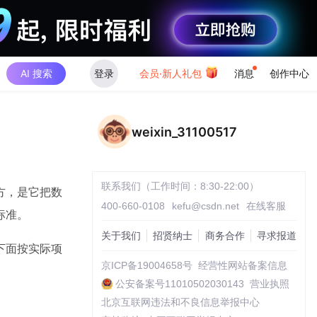
AI 搜索
登录
会员·新人礼包
消息
创作中心
weixin_31100517
联系我们（工作时间：8:30-22:00）
方，是它把数
400-660-0108
kefu@csdn.net
在线客服
标准。
关于我们
招贤纳士
商务合作
寻求报道
下面按实际项
京ICP备19004658号
经营性网站备案信息
公安备案号11010502030143
营业执照
北京互联网违法和不良信息举报中心