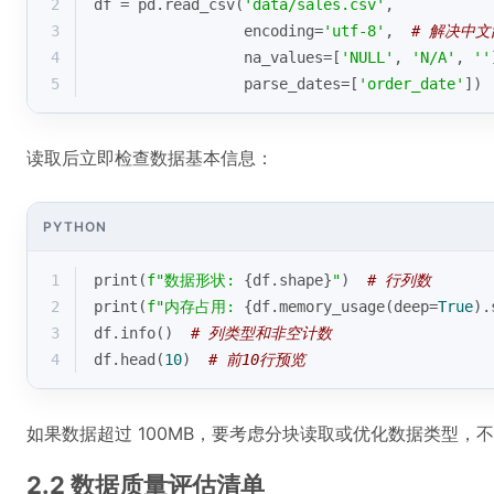
2
df = pd.read_csv(
'data/sales.csv'
, 
3
                 encoding=
'utf-8'
,  
# 解决中文
4
                 na_values=[
'NULL'
, 
'N/A'
, 
''
5
                 parse_dates=[
'order_date'
]) 
读取后立即检查数据基本信息：
PYTHON
1
print
(
f"数据形状: 
{df.shape}
"
)  
# 行列数
2
print
(
f"内存占用: 
{df.memory_usage(deep=
True
).
3
df.info()  
# 列类型和非空计数
4
df.head(
10
)  
# 前10行预览
如果数据超过 100MB，要考虑分块读取或优化数据类型，
2.2 数据质量评估清单