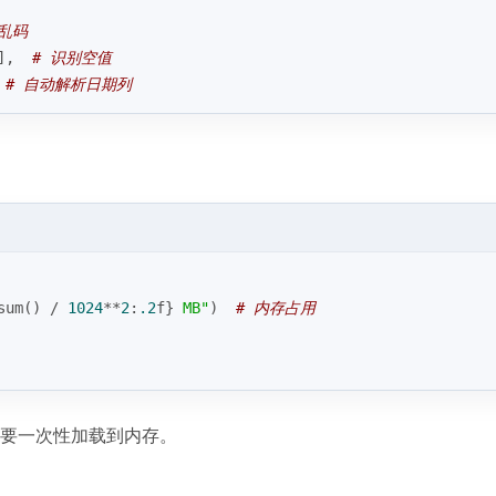
乱码
],  
# 识别空值
 
# 自动解析日期列
sum
() / 
1024
**
2
:
.2
f}
 MB"
)  
# 内存占用
不要一次性加载到内存。