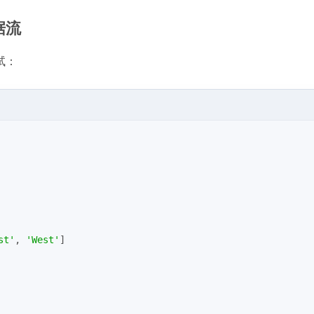
据流
试：
st'
, 
'West'
]