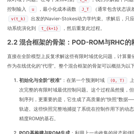
控制输入
，最小化成本函数
（通常包含状态误
u
J_T
出发的Navier-Stokes动力学约束。求解后
v(t_k)
动系统演化到
，然后重复此过程。
t_{k+1}
2.2 混合框架的骨架：POD-ROM与RHC的
直接在全阶模型上反复求解这些有限时域优化问题，计算量依
作为在线优化的“代理”。整个混合框架的骨架可以概括为以
初始化与全阶“校准”
：在第一个预测时域
上
(0, T)
次完整的有限时域最优控制问题。这个过程虽然慢，但
制序列，更重要的是，它生成了高质量的“快照”数据
轨迹。这些快照完整地捕捉了系统在控制作用下的动态
精度ROM的基石。
POD基构建与ROM生成
：利用上一步收集的状态和伴