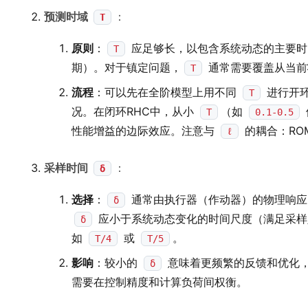
预测时域
：
T
原则
：
应足够长，以包含系统动态的主要时
T
期）。对于镇定问题，
通常需要覆盖从当前
T
流程
：可以先在全阶模型上用不同
进行开环
T
况。在闭环RHC中，从小
（如
T
0.1-0.5
性能增益的边际效应。注意与
的耦合：RO
ℓ
采样时间
：
δ
选择
：
通常由执行器（作动器）的物理响应
δ
应小于系统动态变化的时间尺度（满足采
δ
如
或
。
T/4
T/5
影响
：较小的
意味着更频繁的反馈和优化
δ
需要在控制精度和计算负荷间权衡。