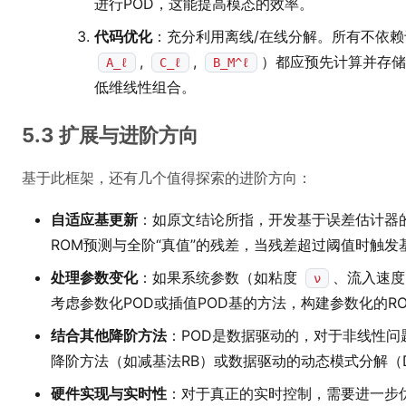
进行POD，这能提高模态的效率。
代码优化
：充分利用离线/在线分解。所有不依
,
,
）都应预先计算并存
A_ℓ
C_ℓ
B_M^ℓ
低维线性组合。
5.3 扩展与进阶方向
基于此框架，还有几个值得探索的进阶方向：
自适应基更新
：如原文结论所指，开发基于误差估计器
ROM预测与全阶“真值”的残差，当残差超过阈值时触发
处理参数变化
：如果系统参数（如粘度
、流入速度
ν
考虑参数化POD或插值POD基的方法，构建参数化的R
结合其他降阶方法
：POD是数据驱动的，对于非线性
降阶方法（如减基法RB）或数据驱动的动态模式分解（D
硬件实现与实时性
：对于真正的实时控制，需要进一步