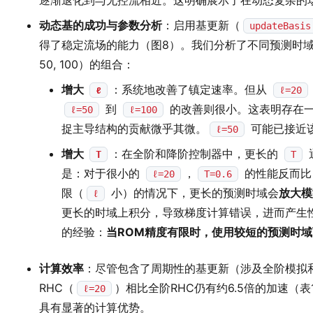
逐渐退化到与无控流相近。这明确展示了在动态复杂的
动态基的成功与参数分析
：启用基更新（
updateBasis
得了稳定流场的能力（图8）。我们分析了不同预测时
50, 100）的组合：
增大
：系统地改善了镇定速率。但从
ℓ
ℓ=20
到
的改善则很小。这表明存在一
ℓ=50
ℓ=100
捉主导结构的贡献微乎其微。
可能已接近
ℓ=50
增大
：在全阶和降阶控制器中，更长的
T
T
是：对于很小的
，
的性能反而
ℓ=20
T=0.6
限（
小）的情况下，更长的预测时域会
放大模
ℓ
更长的时域上积分，导致梯度计算错误，进而产生
的经验：
当ROM精度有限时，使用较短的预测时
计算效率
：尽管包含了周期性的基更新（涉及全阶模拟和SV
RHC（
）相比全阶RHC仍有约6.5倍的加速（
ℓ=20
具有显著的计算优势。