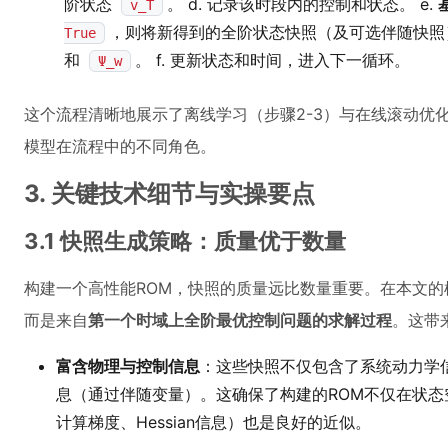
阶状态
。 d. 记录该时段内的控制和状态。 e.
v_T
，则将新得到的全阶状态快照（及可选伴随快照
True
和
。 f. 更新状态和时间，进入下一循环。
Ψ_w
这个流程清晰地展示了离线学习（步骤2-3）与在线滚动优
模型在流程中的不同角色。
3. 关键技术细节与实操要点
3.1 快照生成策略：质量优于数量
构建一个高性能ROM，快照的质量远比数量重要。在本文
而是来自
第一个时域上全阶最优控制问题的求解过程
。这带
富含物理与控制信息
：这些快照不仅包含了系统动力学
息（通过伴随变量）。这确保了构建的ROM不仅在状
计算梯度、Hessian信息）也是良好的近似。