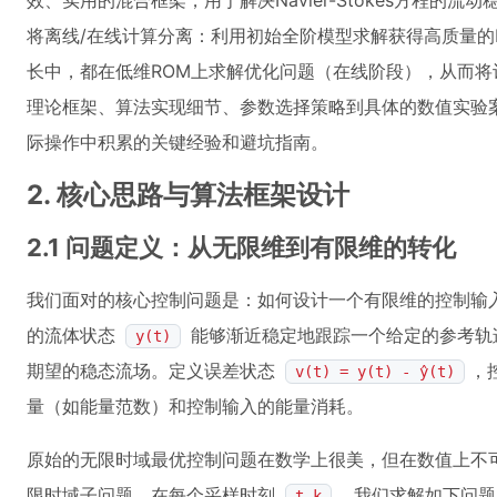
效、实用的混合框架，用于解决Navier-Stokes方程的
将离线/在线计算分离：利用初始全阶模型求解获得高质量的
长中，都在低维ROM上求解优化问题（在线阶段），从而
理论框架、算法实现细节、参数选择策略到具体的数值实验
际操作中积累的关键经验和避坑指南。
2. 核心思路与算法框架设计
2.1 问题定义：从无限维到有限维的转化
我们面对的核心控制问题是：如何设计一个有限维的控制输
的流体状态
能够渐近稳定地跟踪一个给定的参考
y(t)
期望的稳态流场。定义误差状态
，
v(t) = y(t) - ŷ(t)
量（如能量范数）和控制输入的能量消耗。
原始的无限时域最优控制问题在数学上很美，但在数值上不可
限时域子问题。在每个采样时刻
，我们求解如下问
t_k