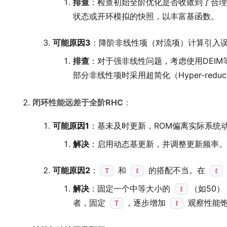
排查
：检查初始全阶优化是否收敛到了合理
状态或开环模拟的快照，以丰富基函数。
可能原因3
：降阶非线性项（对流项）计算引入
排查
：对于强非线性问题，考虑使用DEIM
部分非线性项时采用超简化（Hyper-reduc
闭环性能远差于全阶RHC
：
可能原因1
：基未及时更新，ROM偏离实际系统
解决
：启用动态基更新，并调整更新频率。
可能原因2
：
和
的搭配不当。在
T
ℓ
ℓ
解决
：固定一个中等大小的
（如50
ℓ
者，固定
，逐步增加
观察性能
T
ℓ