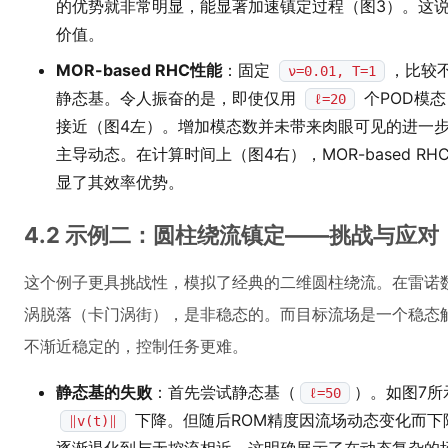
的优势就非常明显，能显著加速镇定过程（图3）。这说
价值。
MOR-based RHC性能
：固定
，比较
ν=0.01, T=1
静态基。令人振奋的是，即使仅用
个POD模
ℓ=20
接近（图4左）。增加模态数并未带来肉眼可见的进一步
主导动态。在计算时间上（图4右），MOR-based RH
显了其效率优势。
4.2 示例二：圆柱绕流镇定——挑战与应对
这个例子更具挑战性，模拟了经典的二维圆柱绕流。在雷诺
涡脱落（卡门涡街），是非稳态的。而目标流场是一个稳态
不渐近稳定的，控制任务更难。
静态基的失败
：首先尝试静态基（
）。如图7
ℓ=50
下降。但随后ROM精度因流场动态变化而下
∥v(t)∥