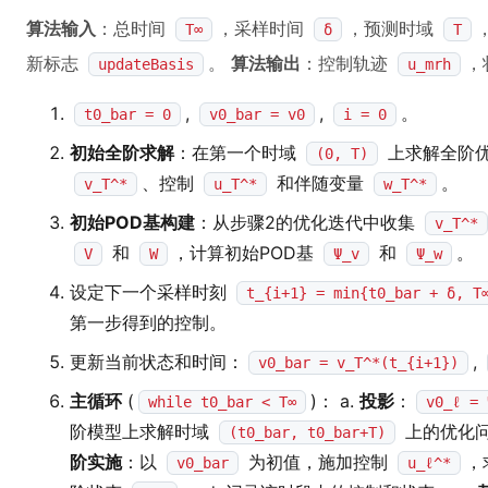
算法输入
：总时间
，采样时间
，预测时域
T∞
δ
T
新标志
。
算法输出
：控制轨迹
，
updateBasis
u_mrh
,
,
。
t0_bar = 0
v0_bar = v0
i = 0
初始全阶求解
：在第一个时域
上求解全阶
(0, T)
、控制
和伴随变量
。
v_T^*
u_T^*
w_T^*
初始POD基构建
：从步骤2的优化迭代中收集
v_T^*
和
，计算初始POD基
和
。
V
W
Ψ_v
Ψ_w
设定下一个采样时刻
t_{i+1} = min{t0_bar + δ, T
第一步得到的控制。
更新当前状态和时间：
,
v0_bar = v_T^*(t_{i+1})
主循环
(
)： a.
投影
：
while t0_bar < T∞
v0_ℓ = 
阶模型上求解时域
上的优化
(t0_bar, t0_bar+T)
阶实施
：以
为初值，施加控制
，
v0_bar
u_ℓ^*