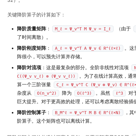
32）。
关键降阶算子的计算如下：
降阶质量矩阵
：
（由于
M_ℓ = Ψ_v^T M Ψ_v = I_ℓ
了时间离散）。
降阶刚度矩阵
：
。这
A_ℓ = Ψ_v^T A Ψ_v ∈ R^(ℓ×ℓ)
阵很小，可以预先计算并存储。
降阶对流项
：这是最复杂的部分。全阶非线性对流项
。为了在线计算高效，通
C((Ψ_v v_ℓ) ⊗ (Ψ_v v_ℓ))
算一个三阶张量
C_ℓ = Ψ_v^T C (Ψ_v ⊗ Ψ_v) ∈ R^(ℓ
杂度从
降为
。虽然
对
O(n_v^2)
O(ℓ^3)
ℓ^3
巨大提升。对于更高效的处理，还可以考虑离散经验插值
降阶控制算子
：
，其
B_M^ℓ = Ψ_v^T M B ∈ R^(ℓ×N)
阶算子。这个矩阵也可以离线计算。