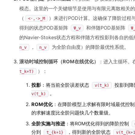
模态。这里的一个关键细节是使用与有限元离散相关
（
）来进行POD计算。这确保了降阶过程
<·,·>_M
得到的状态POD基矩阵
和伴随POD基矩阵
Ψ_v
Ψ
的Navier-Stokes状态方程和伴随方程投影到各自
，
为全阶自由度）的降阶最优性系统。
n_v
n_v
滚动时域控制循环（ROM在线优化）
：进入主循环。
）：
t_k+T)
投影
：将当前全阶误差状态
投影到降
v(t_k)
。
v(t_k)
ROM优化
：在降阶模型上求解有限时域最优控制
的求解速度比全阶问题快几个数量级。
全阶实施与推进
：将ROM优化得到的降阶控制
分到
，得到新的全阶状态
t_{k+1}
v(t_{k+