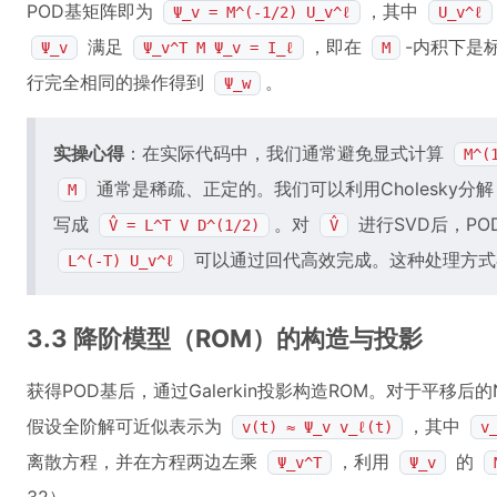
POD基矩阵即为
，其中
Ψ_v = M^(-1/2) U_v^ℓ
U_v^ℓ
满足
，即在
-内积下是
Ψ_v
Ψ_v^T M Ψ_v = I_ℓ
M
行完全相同的操作得到
。
Ψ_w
实操心得
：在实际代码中，我们通常避免显式计算
M^(
通常是稀疏、正定的。我们可以利用Cholesky分
M
写成
。对
进行SVD后，PO
V̂ = L^T V D^(1/2)
V̂
可以通过回代高效完成。这种处理方式
L^(-T) U_v^ℓ
3.3 降阶模型（ROM）的构造与投影
获得POD基后，通过Galerkin投影构造ROM。对于平移后的N
假设全阶解可近似表示为
，其中
v(t) ≈ Ψ_v v_ℓ(t)
v
离散方程，并在方程两边左乘
，利用
的
Ψ_v^T
Ψ_v