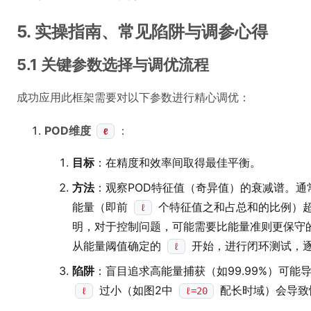
5. 实操指南、常见陷阱与调参心得
5.1 关键参数选择与调优流程
成功应用此框架需要对以下参数进行精心调优：
POD维度
：
ℓ
目标
：在精度和效率间取得最佳平衡。
方法
：观察POD特征值（奇异值）的衰减谱。
能量（即前
个特征值之和占总和的比例）超过
ℓ
明，对于控制问题，可能需要比能量准则更保守
从能量阈值确定的
开始，进行闭环测试，
ℓ
陷阱
：盲目追求高能量捕获（如99.99%）可能
过小（如图2中
配长时域）会导致
ℓ
ℓ=20