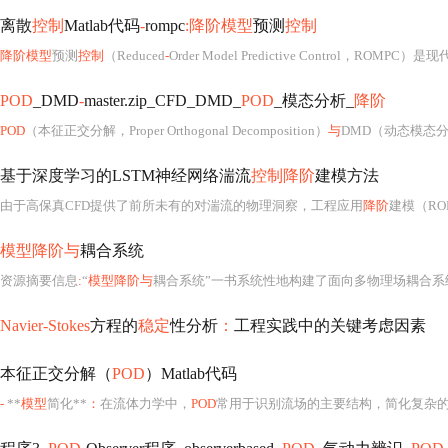
离散
控制
Matlab代码
-
rompc
:降阶模型
预测
控制
降阶模型
预测
控制
（Reduced
-
Order Model Predictive Control，ROMPC）
POD
_DMD
-
master.zip_CFD_DMD_
POD
_模态分析_
降阶
POD
（本征正交分解，Proper Orthogonal Decomposition）
与
DMD（动态模态分解，Dynamic Mode 
基于深度学习的LSTM神经网络湍流
控制降阶
建模方法
由于高保真CFD提供了前所未有的对湍流的物理洞察，工程应用
降阶
建模（ROM）在过
模型降阶与
耦合系统
资源摘要信息
:
“
模型降阶与
耦合系统”一书系统性地构建了面向多物理场耦合系
Navier-Stokes
方程的
稳定
性分析
：
工程实践中的关键考虑因素
本征正交分解（
POD
）Matlab代码
-
**
模型
简化**
：
在流体力学中，
POD
常用于识别流场的主要结构，简化复杂