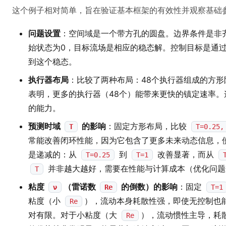
这个例子相对简单，旨在验证基本框架的有效性并观察基础
问题设置
：空间域是一个带方孔的圆盘。边界条件是非齐次D
始状态为0，目标流场是相应的稳态解。控制目标是通
到这个稳态。
执行器布局
：比较了两种布局：48个执行器组成的方形
表明，更多的执行器（48个）能带来更快的镇定速率。
的能力。
预测时域
的影响
：固定方形布局，比较
T
T=0.25,
常能改善闭环性能，因为它包含了更多未来动态信息，
是递减的：从
到
改善显著，而从
T=0.25
T=1
并非越大越好，需要在性能与计算成本（优化问题
T
粘度
（雷诺数
的倒数）的影响
：固定
ν
Re
T=1
粘度（小
），流动本身耗散性强，即使无控制也能
Re
对有限。对于小粘度（大
），流动惯性主导，耗
Re