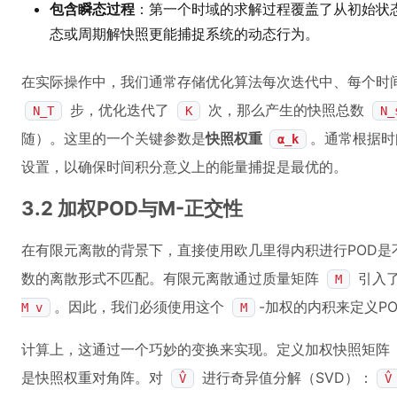
包含瞬态过程
：第一个时域的求解过程覆盖了从初始状
态或周期解快照更能捕捉系统的动态行为。
在实际操作中，我们通常存储优化算法每次迭代中、每个时
步，优化迭代了
次，那么产生的快照总数
N_T
K
N_
随）。这里的一个关键参数是
快照权重
。通常根据时
α_k
设置，以确保时间积分意义上的能量捕捉是最优的。
3.2 加权POD与M-正交性
在有限元离散的背景下，直接使用欧几里得内积进行POD
数的离散形式不匹配。有限元离散通过质量矩阵
引入
M
。因此，我们必须使用这个
-加权的内积来定义P
M v
M
计算上，这通过一个巧妙的变换来实现。定义加权快照矩阵
是快照权重对角阵。对
进行奇异值分解（SVD）：
V̂
V