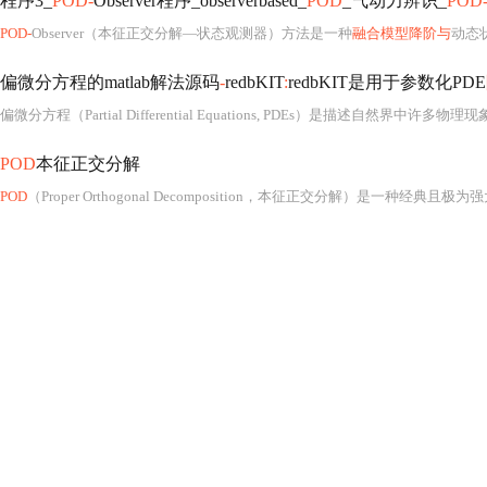
程序3_
POD-
Observer程序_observerbased_
POD
_气动力辨识_
POD
POD-
Observer（本征正交分解—状态观测器）方法是一种
融合模型降阶与
动态状态
偏微分方程的matlab解法源码
-
redbKIT
:
redbKIT是用于参数化PDE
POD
本征正交分解
POD
（Proper Orthogonal Decomposition，本征正交分解）是一种经典且极为强大的数学工具，广泛应用于流体力学、风工程、结