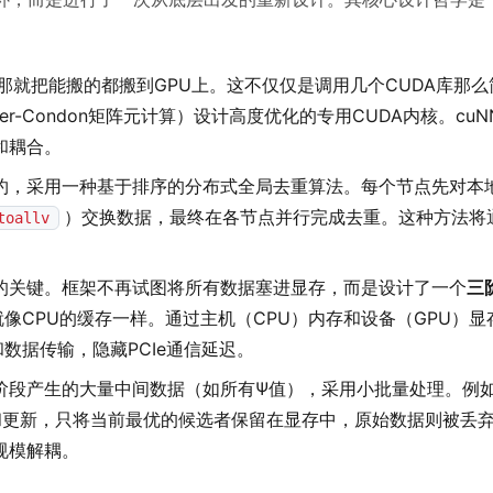
那就把能搬的都搬到GPU上。这不仅仅是调用几个CUDA库那
r-Condon矩阵元计算）设计高度优化的专用CUDA内核。cuNN
和耦合。
约，采用一种基于排序的分布式全局去重算法。每个节点先对本
）交换数据，最终在各节点并行完成去重。这种方法将
toallv
。
的关键。框架不再试图将所有数据塞进显存，而是设计了一个
三
就像CPU的缓存一样。通过主机（CPU）内存和设备（GPU）
数据传输，隐藏PCIe通信延迟。
阶段产生的大量中间数据（如所有Ψ值），采用小批量处理。例
选和更新，只将当前最优的候选者保留在显存中，原始数据则被丢
规模解耦。