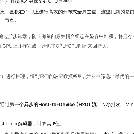
理）的数据才会保留在GPU显存里。
态，直接在GPU上进行高效的分布式全局去重。这里用到的是
一节点。
通过异步卸载，防止海量的原始耦合组态在显存中堆积，将显存
PU上并行完成，避免了CPU-GPU间的来回拷贝。
mer）进行推理，得到它们的波函数振幅Ψ，并从中筛选出最优的
通过另一个
异步的Host-to-Device (H2D) 流
，以小批次（Mini
sformer解码器，计算其Ψ值。