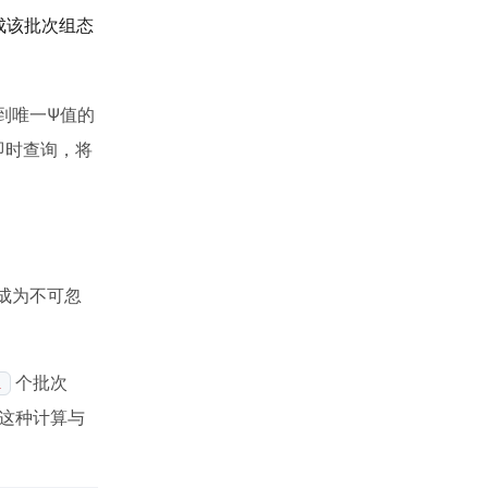
成该批次组态
到唯一Ψ值的
即时查询，将
成为不可忽
个批次
i
。这种计算与