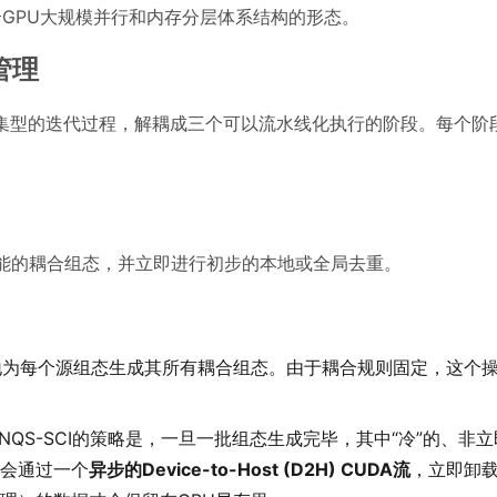
合GPU大规模并行和内存分层体系结构的形态。
管理
存密集型的迭代过程，解耦成三个可以流水线化执行的阶段。每个阶
可能的耦合组态，并立即进行初步的本地或全局去重。
地为每个源组态生成其所有耦合组态。由于耦合规则固定，这个
NQS-SCI的策略是，一旦一批组态生成完毕，其中“冷”的、非
会通过一个
异步的Device-to-Host (D2H) CUDA流
，立即卸