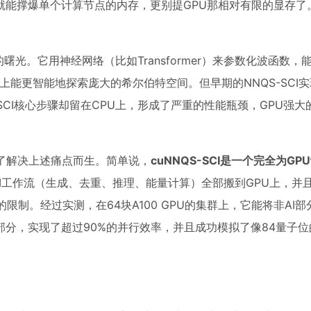
就能撑爆单个计算节点的内存，更别提GPU那相对有限的显存了
光。它用神经网络（比如Transformer）来参数化波函数，
理论上能更智能地探索庞大的希尔伯特空间。但早期的NNQS-SCI
CI核心步骤却留在CPU上，形成了严重的性能瓶颈，GPU强大
为了解决上述痛点而生。简单说，
cuNNQS-SCI是一个完全为G
I工作流（生成、去重、推理、能量计算）全部搬到GPU上，并
制。经过实测，在64块A100 GPU的集群上，它能将非AI
分，实现了超过90%的并行效率，并且成功模拟了像84量子位