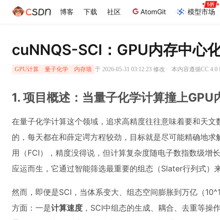
博客
下载
社区
AtomGit
模型市场
cuNNQS-SCI：GPU内存
·
于 2026-05-31 03:12:23 修改
本内容遵循CC 4.0
GPU计算
量子化学
内存墙
1. 项目概述：当量子化学计算撞上GPU
在量子化学计算这个领域，追求高精度往往意味着要和天文
的，每天都在和薛定谔方程较劲，目标就是尽可能精确地求
用（FCI），精度没得说，但计算复杂度随电子数指数级增
应运而生，它通过智能筛选最重要的组态（Slater行列式）
然而，即便是SCI，当体系变大、组态空间膨胀到万亿（10
方面：一是
计算速度
，SCI中组态的生成、耦合、去重等操