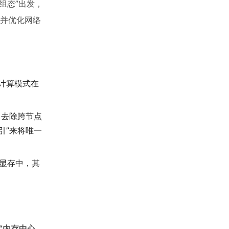
组态”出发，
量并优化网络
的计算模式在
，去除跨节点
引”来将唯一
显存中，其
“内存中心