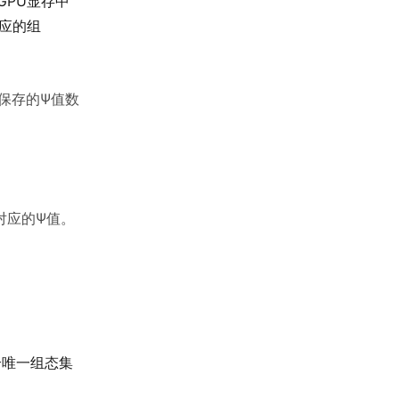
PU显存中
应的组
。
保存的Ψ值数
对应的Ψ值。
个唯一组态集