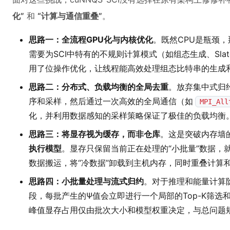
化”
和
“计算与通信重叠”
。
思路一：全流程GPU化与内核优化
。既然CPU是瓶颈，
需要为SCI中特有的不规则计算模式（如组态生成、Slate
用了位操作优化，让线程能高效处理组态比特串的生成
思路二：分布式、负载均衡的全局去重
。放弃集中式归
序和采样，然后通过一次高效的全局通信（如
MPI_All
化，并利用数据感知的采样策略保证了极佳的负载均衡
思路三：将显存视为缓存，而非仓库
。这是突破内存墙
执行模型
。显存只保留当前正在处理的“小批量”数据，
数据搬运，将“冷数据”卸载到主机内存，同时重叠计算和
思路四：小批量处理与流式归约
。对于推理和能量计算
段，每批产生的Ψ值会立即进行一个局部的Top-K筛
峰值显存占用仅由批次大小和模型权重决定，与总问题