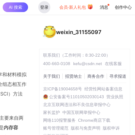
AI 搜索
登录
会员·新人礼包
消息
创作中心
weixin_31155097
联系我们（工作时间：8:30-22:00）
400-660-0108
kefu@csdn.net
在线客服
学和材料模拟
关于我们
招贤纳士
商务合作
寻求报道
全组态相互作
京ICP备19004658号
经营性网站备案信息
CI）方法
公安备案号11010502030143
营业执照
北京互联网违法和不良信息举报中心
家长监护
中国互联网举报中心
颈主要来自两
网络110报警服务
Chrome商店下载
是
内存容
账号管理规范
版权与免责声明
版权申诉