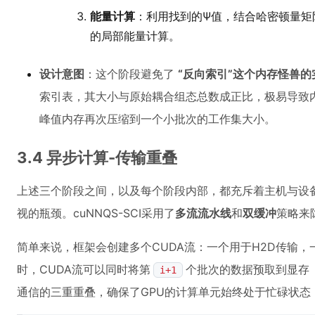
能量计算
：利用找到的Ψ值，结合哈密顿量矩
的局部能量计算。
设计意图
：这个阶段避免了
“反向索引”这个内存怪兽的
索引表，其大小与原始耦合组态总数成正比，极易导致内存
峰值内存再次压缩到一个小批次的工作集大小。
3.4 异步计算-传输重叠
上述三个阶段之间，以及每个阶段内部，都充斥着主机与设备
视的瓶颈。cuNNQS-SCI采用了
多流流水线
和
双缓冲
策略来
简单来说，框架会创建多个CUDA流：一个用于H2D传输，
时，CUDA流可以同时将第
个批次的数据预取到显存（
i+1
通信的三重重叠，确保了GPU的计算单元始终处于忙碌状态