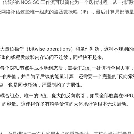
。传统的NNQS-SCI工作流可以简化为一个迭代过程：从一批“源
经网络评估这些唯一组态的波函数振幅（Ψ），最后计算局部能
位操作（bitwise operations）和条件判断，这种不规则
致严重的线程发散和内存访问不连续，同样快不起来。
每个GPU节点生成本地组态后，需要汇总到一处进行全局去重
唯一的Ψ值，并且为了后续的能量计算，还需要一个完整的“反向索
点，也是同步瓶颈，严重制约了扩展性。
耦合组态、唯一的Ψ值、庞大的反向索引，如果全部驻留在GPU
00）的容量。这使得许多有科学价值的大体系计算根本无法启动。
修补补，而是进行了一次从底层出发的重新设计。其核心设计哲学是