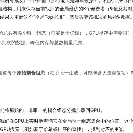
储所有批次产生的Ψ值（那可能又是海量数据）。相反，我们在G
数据结构，用来保存当前找到的全局最优的K个候选者（Ψ值及其对
果去更新这个“全局Top-K堆”，然后丢弃该批次的原始Ψ数据
论总共有多少唯一组态（可能是十亿级），GPU显存中需要同时
个小批次的数据。峰值内存与总数据量无关。
知道每个
原始耦合组态
（在阶段一生成，可能包含大量重复项）
们将原始的、非唯一的耦合组态分批加载回GPU。
我们在GPU上实时地查询它在全局唯一组态集合中的位置。这
GPU搜索（例如基于哈希或排序的查找），找到对应的Ψ值。