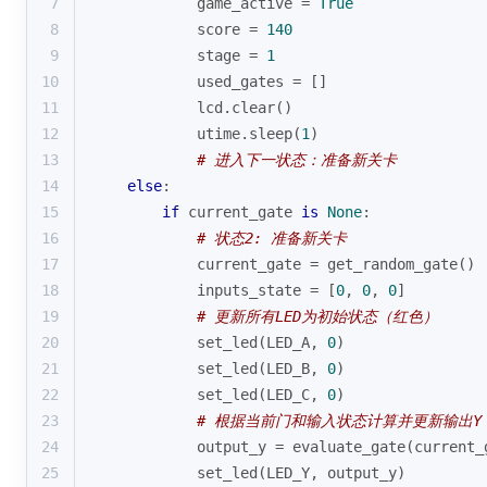
7
            game_active = 
True
8
            score = 
140
9
            stage = 
1
10
            used_gates = []
11
            lcd.clear()
12
            utime.sleep(
1
)
13
# 进入下一状态：准备新关卡
14
else
:
15
if
 current_gate 
is
None
:
16
# 状态2: 准备新关卡
17
            current_gate = get_random_gate()
18
            inputs_state = [
0
, 
0
, 
0
]
19
# 更新所有LED为初始状态（红色）
20
            set_led(LED_A, 
0
)
21
            set_led(LED_B, 
0
)
22
            set_led(LED_C, 
0
)
23
# 根据当前门和输入状态计算并更新输出Y
24
            output_y = evaluate_gate(current_
25
            set_led(LED_Y, output_y)