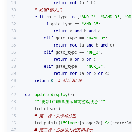
29
return
not
 (a ^ b)
30
# 处理3输入门
31
elif
 gate_type 
in
 [
"AND_3"
, 
"NAND_3"
, 
"OR
32
if
 gate_type == 
"AND_3"
:
33
return
 a 
and
 b 
and
 c
34
elif
 gate_type == 
"NAND_3"
:
35
return
not
 (a 
and
 b 
and
 c)
36
elif
 gate_type == 
"OR_3"
:
37
return
 a 
or
 b 
or
 c
38
elif
 gate_type == 
"NOR_3"
:
39
return
not
 (a 
or
 b 
or
 c)
40
return
0
# 默认返回0
41
42
def
update_display
():
43
"""更新LCD屏幕显示当前游戏状态"""
44
    lcd.clear()
45
# 第一行：关卡和分数
46
    lcd.putstr(
f"Stage:
{stage:2d}
 S:
{score:3d
47
# 第二行：当前输入状态和提示