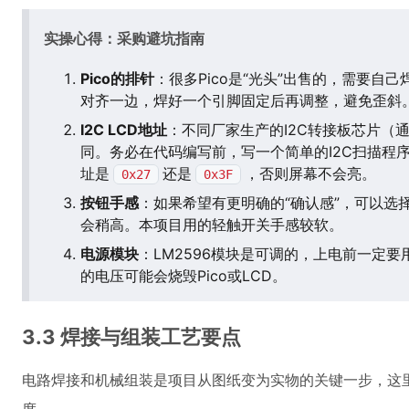
实操心得：采购避坑指南
Pico的排针
：很多Pico是“光头”出售的，需要自
对齐一边，焊好一个引脚固定后再调整，避免歪斜
I2C LCD地址
：不同厂家生产的I2C转接板芯片（通
同。务必在代码编写前，写一个简单的I2C扫描程序（M
址是
还是
，否则屏幕不会亮。
0x27
0x3F
按钮手感
：如果希望有更明确的“确认感”，可以选
会稍高。本项目用的轻触开关手感较软。
电源模块
：LM2596模块是可调的，上电前一定
的电压可能会烧毁Pico或LCD。
3.3 焊接与组装工艺要点
电路焊接和机械组装是项目从图纸变为实物的关键一步，这