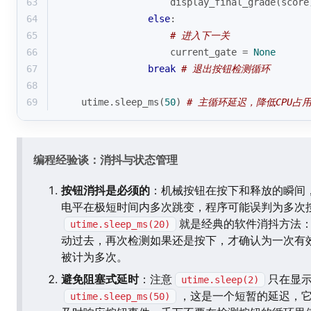
63
                    display_final_grade(score
64
else
:
65
# 进入下一关
66
                    current_gate = 
None
67
break
# 退出按钮检测循环
68
69
    utime.sleep_ms(
50
) 
# 主循环延迟，降低CPU占
编程经验谈：消抖与状态管理
按钮消抖是必须的
：机械按钮在按下和释放的瞬间，
电平在极短时间内多次跳变，程序可能误判为多次
就是经典的软件消抖方法：
utime.sleep_ms(20)
动过去，再次检测如果还是按下，才确认为一次有
被计为多次。
避免阻塞式延时
：注意
只在显
utime.sleep(2)
，这是一个短暂的延迟，它
utime.sleep_ms(50)