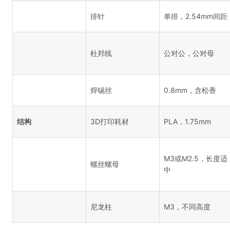
排针
单排，2.54mm间距
杜邦线
公对公，公对母
焊锡丝
0.8mm，含松香
结构
3D打印耗材
PLA，1.75mm
M3或M2.5，长度适
螺丝螺母
中
尼龙柱
M3，不同高度