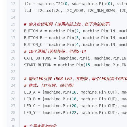
12
i2c = machine.I2C(
0
, sda=machine.Pin(
0
), scl=
13
lcd = I2cLcd(i2c, I2C_ADDR, I2C_NUM_ROWS, I2C
14
15
# 输入按钮引脚 (使用内部上拉，按下为低电平)
16
BUTTON_A = machine.Pin(
2
, machine.Pin.IN, mac
17
BUTTON_B = machine.Pin(
3
, machine.Pin.IN, mac
18
BUTTON_C = machine.Pin(
4
, machine.Pin.IN, mac
19
# 10个逻辑门选择按钮，引脚5-14
20
GATE_BUTTONS = [machine.Pin(i, machine.Pin.IN
21
START_BUTTON = machine.Pin(
15
, machine.Pin.IN
22
23
# 输出LED引脚 (RGB LED，共阴极，每个LED用两个GP
24
# 格式: [红引脚, 绿引脚]
25
LED_A = [machine.Pin(
16
, machine.Pin.OUT), ma
26
LED_B = [machine.Pin(
18
, machine.Pin.OUT), ma
27
LED_C = [machine.Pin(
20
, machine.Pin.OUT), ma
28
LED_Y = [machine.Pin(
22
, machine.Pin.OUT), ma
29
30
# 全局变量初始化