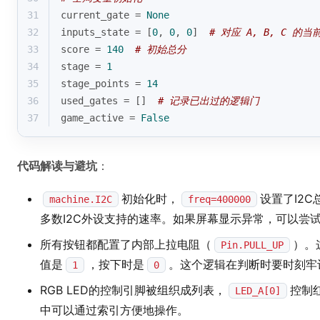
31
current_gate = 
None
32
inputs_state = [
0
, 
0
, 
0
]  
# 对应 A, B, C 的当
33
score = 
140
# 初始总分
34
stage = 
1
35
stage_points = 
14
36
used_gates = []  
# 记录已出过的逻辑门
37
game_active = 
False
代码解读与避坑
：
初始化时，
设置了I2C
machine.I2C
freq=400000
多数I2C外设支持的速率。如果屏幕显示异常，可以尝
所有按钮都配置了内部上拉电阻（
）。
Pin.PULL_UP
值是
，按下时是
。这个逻辑在判断时要时刻牢
1
0
RGB LED的控制引脚被组织成列表，
控制
LED_A[0]
中可以通过索引方便地操作。