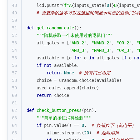
48
    lcd.putstr(
f"A
{inputs_state[
0
]}
B
{inputs_s
49
# 更复杂的版本可以在这里轮询显示可选的逻辑门列
50
51
def
get_random_gate
():
52
"""随机获取一个未使用过的逻辑门"""
53
    all_gates = [
"AND_2"
, 
"NAND_2"
, 
"OR_2"
, 
"
54
"AND_3"
, 
"NAND_3"
, 
"OR_3"
, 
"
55
    available = [g 
for
 g 
in
 all_gates 
if
 g 
no
56
if
not
 available:
57
return
None
# 所有门已用完
58
    choice = urandom.choice(available)
59
    used_gates.append(choice)
60
return
 choice
61
62
def
check_button_press
(
pin
):
63
"""简单的按钮消抖检测"""
64
if
 pin.value() == 
0
:  
# 按钮按下（低电平）
65
        utime.sleep_ms(
20
)  
# 延时消抖