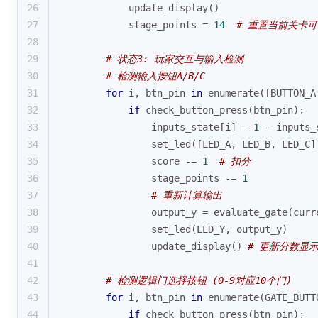
26
            update_display()
27
            stage_points = 
14
# 重置当前关卡
28
29
# 状态3: 玩家交互与输入检测
30
# 检测输入按钮A/B/C
31
for
 i, btn_pin 
in
enumerate
([BUTTON_A
32
if
 check_button_press(btn_pin):
33
                inputs_state[i] = 
1
 - inputs_
34
                set_led([LED_A, LED_B, LED_C]
35
                score -= 
1
# 扣分
36
                stage_points -= 
1
37
# 重新计算输出
38
                output_y = evaluate_gate(curr
39
                set_led(LED_Y, output_y)
40
                update_display() 
# 更新分数显
41
42
# 检测逻辑门选择按钮 (0-9对应10个门)
43
for
 i, btn_pin 
in
enumerate
(GATE_BUTT
44
if
 check_button_press(btn_pin):