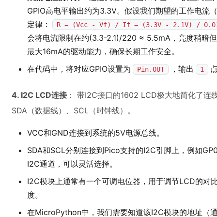
GPIO高电平输出约为3.3V。假设我们期望的工作电流（
定律：
R = (Vcc - Vf) / If = (3.3V - 2.1V) / 0.0
会将电流限制在约(3.3-2.1)/220 ≈ 5.5mA，亮度
最大16mA的驱动能力，确保长期工作安全。
在代码中，将对应GPIO设置为
，输出
Pin.OUT
1
4. I2C LCD连接
： 带I2C接口的1602 LCD极大地简化了
SDA（数据线）、SCL（时钟线）。
VCC和GND连接到系统的5V电源总线。
SDA和SCL分别连接到Pico支持的I2C引脚上，例如GP0
I2C通道，可以灵活选择。
I2C模块上通常有一个可调电位器，用于调节LCD的
度。
在MicroPython中，我们需要知道该I2C模块的地址（