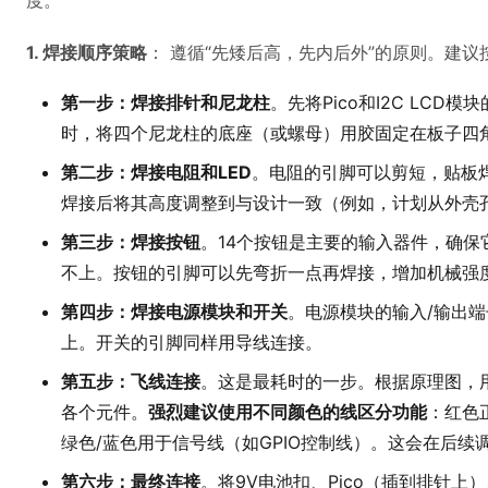
度。
1. 焊接顺序策略
： 遵循“先矮后高，先内后外”的原则。建
第一步：焊接排针和尼龙柱
。先将Pico和I2C LC
时，将四个尼龙柱的底座（或螺母）用胶固定在板子四
第二步：焊接电阻和LED
。电阻的引脚可以剪短，贴板焊
焊接后将其高度调整到与设计一致（例如，计划从外壳
第三步：焊接按钮
。14个按钮是主要的输入器件，确
不上。按钮的引脚可以先弯折一点再焊接，增加机械强
第四步：焊接电源模块和开关
。电源模块的输入/输出
上。开关的引脚同样用导线连接。
第五步：飞线连接
。这是最耗时的一步。根据原理图，用细
各个元件。
强烈建议使用不同颜色的线区分功能
：红色
绿色/蓝色用于信号线（如GPIO控制线）。这会在后续
第六步：最终连接
。将9V电池扣、Pico（插到排针上）