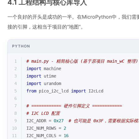
4.1 工程结构与核心库导入
一个良好的开头是成功的一半。在MicroPython中，我
接的引脚，这相当于项目的“地图”。
PYTHON
1
# main.py - 精简核心版 (基于原项目 main_wC 整理)
2
import
 machine
3
import
 utime
4
import
 urandom
5
from
 pico_i2c_lcd 
import
 I2cLcd
6
7
# ============ 硬件引脚定义 ============
8
# I2C LCD 配置
9
I2C_ADDR = 
0x27
# 也可能是 0x3F，需要根据实际
10
I2C_NUM_ROWS = 
2
11
I2C_NUM_COLS = 
16