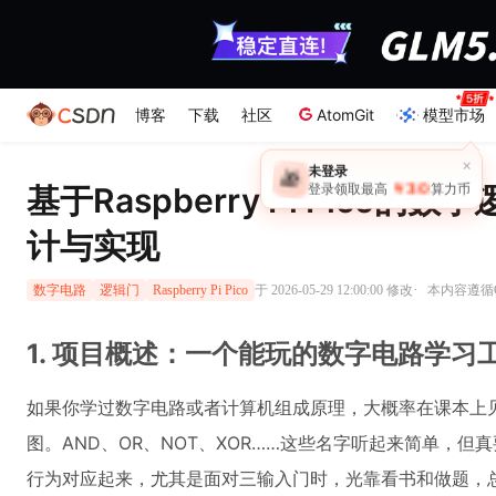
博客
下载
社区
AtomGit
模型市场
×
未登录
🎁
￥30
登录领取最高
算力币
基于Raspberry Pi Pico
计与实现
·
于 2026-05-29 12:00:00 修改
本内容遵循CC
数字电路
逻辑门
Raspberry Pi Pico
1. 项目概述：一个能玩的数字电路学习
如果你学过数字电路或者计算机组成原理，大概率在课本上
图。AND、OR、NOT、XOR……这些名字听起来简单，
行为对应起来，尤其是面对三输入门时，光靠看书和做题，