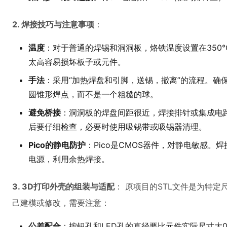
2. 焊接技巧与注意事项
：
温度
：对于普通的焊锡和洞洞板，烙铁温度设置在350
太高容易损坏板子或元件。
手法
：采用“加热焊盘和引脚，送锡，撤离”的流程。确
圆锥形焊点，而不是一个粗糙的球。
避免桥接
：洞洞板的焊盘间距很近，焊接排针或集成电
后要仔细检查，必要时使用吸锡带或吸锡器清理。
Pico的静电防护
：Pico是CMOS器件，对静电敏感
电源，利用余热焊接。
3. 3D打印外壳的组装与适配
： 原项目的STL文件是为特
己建模或修改，需要注意：
公差配合
：按钮孔和LED孔的直径要比元件实际尺寸大0.