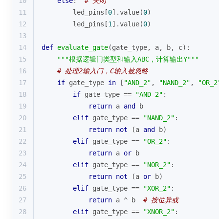
10
else
:  
# 关闭
11
        led_pins[
0
].value(
0
)
12
        led_pins[
1
].value(
0
)
13
14
def
evaluate_gate
(
gate_type, a, b, c
):
15
"""根据逻辑门类型和输入ABC，计算输出Y"""
16
# 处理2输入门，C输入被忽略
17
if
 gate_type 
in
 [
"AND_2"
, 
"NAND_2"
, 
"OR_2
18
if
 gate_type == 
"AND_2"
:
19
return
 a 
and
 b
20
elif
 gate_type == 
"NAND_2"
:
21
return
not
 (a 
and
 b)
22
elif
 gate_type == 
"OR_2"
:
23
return
 a 
or
 b
24
elif
 gate_type == 
"NOR_2"
:
25
return
not
 (a 
or
 b)
26
elif
 gate_type == 
"XOR_2"
:
27
return
 a ^ b  
# 按位异或
28
elif
 gate_type == 
"XNOR_2"
: