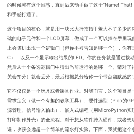
的时候就有这个困惑，直到后来动手做了这个“Name! That!
和手感打通了。
这个项目的核心，就是用一块比大拇指指甲盖大不了多少的Raspb
础的电子元件和一个LCD屏幕，做成了一个可以捧在手里玩
上会随机出现一个逻辑门（但你不被告知是哪一个），你有三个
C），以及一个显示输出结果的LED。你的任务就是通过拨
然后从十个备选逻辑门中猜出当前运行的是哪一个。猜对了
关会扣分）就会丢分，最后根据总分给你一个带点幽默感的“
它不仅仅是一个玩具或者课堂作业。对我而言，这个项目是一
需求定义（做一个有趣的教学工具）、硬件选型（Pico的GP
源管理、信号输入输出）、嵌入式编程（用MicroPytho
打印制作外壳）的全流程。对于想从软件跨入硬件，或者想
遍，收获会远超一个简单的流水灯实验。下面，我就把这个