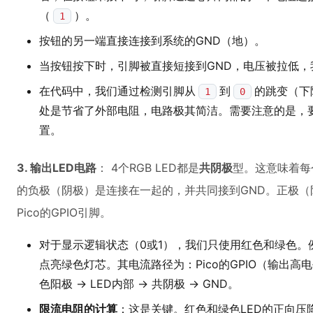
（
）。
1
按钮的另一端直接连接到系统的GND（地）。
当按钮按下时，引脚被直接短接到GND，电压被拉低，
在代码中，我们通过检测引脚从
到
的跳变（下
1
0
处是节省了外部电阻，电路极其简洁。需要注意的是，
置。
3. 输出LED电路
： 4个RGB LED都是
共阴极
型。这意味着每
的负极（阴极）是连接在一起的，并共同接到GND。正极
Pico的GPIO引脚。
对于显示逻辑状态（0或1），我们只使用红色和绿色。例
点亮绿色灯芯。其电流路径为：Pico的GPIO（输出高电平3.
色阳极 -> LED内部 -> 共阴极 -> GND。
限流电阻的计算
：这是关键。红色和绿色LED的正向压降（V