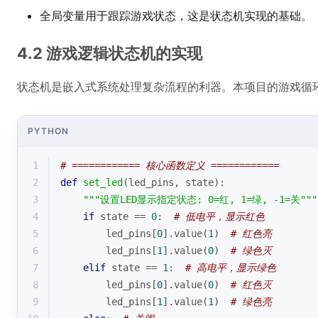
全局变量用于跟踪游戏状态，这是状态机实现的基础。
4.2 游戏逻辑状态机的实现
状态机是嵌入式系统处理复杂流程的利器。本项目的游戏循
PYTHON
1
# ============ 核心函数定义 ============
2
def
set_led
(
led_pins, state
):
3
"""设置LED显示指定状态: 0=红, 1=绿, -1=关"""
4
if
 state == 
0
:  
# 低电平，显示红色
5
        led_pins[
0
].value(
1
)  
# 红色亮
6
        led_pins[
1
].value(
0
)  
# 绿色灭
7
elif
 state == 
1
:  
# 高电平，显示绿色
8
        led_pins[
0
].value(
0
)  
# 红色灭
9
        led_pins[
1
].value(
1
)  
# 绿色亮