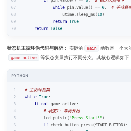
66
if
 pin.value() == 
0
:  
# 确认仍然按下
67
while
 pin.value() == 
0
:  
# 等待释
68
                utime.sleep_ms(
10
)
69
return
True
70
return
False
状态机主循环伪代码与解析
： 实际的
函数是一个大
main
等状态变量执行不同分支。其核心逻辑如下
game_active
PYTHON
1
# 主循环框架
2
while
True
:
3
if
not
 game_active:
4
# 状态1: 等待开始
5
        lcd.putstr(
"Press Start!"
)
6
if
 check_button_press(START_BUTTON):