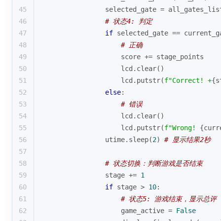
45
                selected_gate = all_gates_lis
46
# 状态4: 判定
47
if
 selected_gate == current_g
48
# 正确
49
                    score += stage_points
50
                    lcd.clear()
51
                    lcd.putstr(
f"Correct! +
{s
52
else
:
53
# 错误
54
                    lcd.clear()
55
                    lcd.putstr(
f"Wrong! 
{curr
56
                utime.sleep(
2
) 
# 显示结果2秒
57
58
# 状态切换：判断游戏是否结束
59
                stage += 
1
60
if
 stage > 
10
:
61
# 状态5: 游戏结束，显示总评
62
                    game_active = 
False