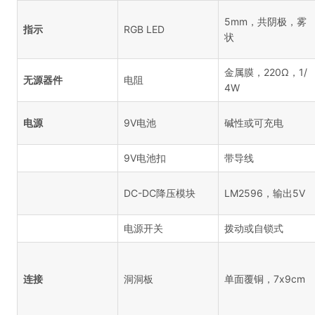
5mm，共阴极，雾
指示
RGB LED
状
金属膜，220Ω，1/
无源器件
电阻
4W
电源
9V电池
碱性或可充电
9V电池扣
带导线
DC-DC降压模块
LM2596，输出5V
电源开关
拨动或自锁式
连接
洞洞板
单面覆铜，7x9cm