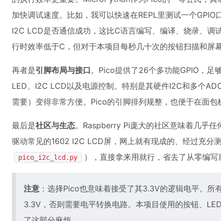
加快调试速度。比如，我可以快速在REPL里测试一个GPIO
I2C LCD是否通信成功，这比C语言编写、编译、烧录、调试的
行时效率低于C，但对于本项目每秒几十次的按钮扫描和屏
再者是
引脚布局与接口
。Pico提供了26个多功能GPIO，
LED、I2C LCD以及电源控制。特别是其硬件I2C和多个
需要）变得非常方便。Pico的引脚排列规整，也便于在面
最后是
社区与生态
。Raspberry Pi庞大的社区意味着
驱动常见的1602 I2C LCD屏，网上就有现成的、经过充分测试的
），直接拿来用就行，省去了从零编写
pico_i2c_lcd.py
注意
：选择Pico也意味着接受了其3.3V的逻辑电平。
3.3V，否则需要电平转换电路。本项目使用的按钮、LED
了这部分麻烦。