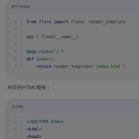
PYTHON
1
from
 flask 
import
 Flask, render_template
2
3
app = Flask(__name__)
4
5
@app.route(
'/'
)
6
def
index
():
7
return
 render_template(
'index.html'
)
对应的HTML模板：
HTML
1
<!DOCTYPE 
html
>
2
<
html
>
3
<
head
>