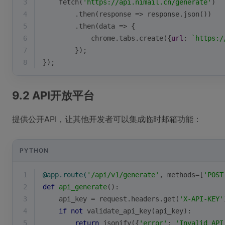
3
    fetch(
'https://api.nimail.cn/generate'
)
4
        .then(
response
 =>
 response.json())
5
        .then(
data
 =>
 {
6
            chrome.tabs.create({
url
: 
`https:/
7
        });
8
});
9.2 API开放平台
提供公开API，让其他开发者可以集成临时邮箱功能：
PYTHON
1
@app.route(
'/api/v1/generate'
, methods=[
'POST
2
def
api_generate
():
3
    api_key = request.headers.get(
'X-API-KEY'
4
if
not
 validate_api_key(api_key):
5
return
 jsonify({
'error'
: 
'Invalid API