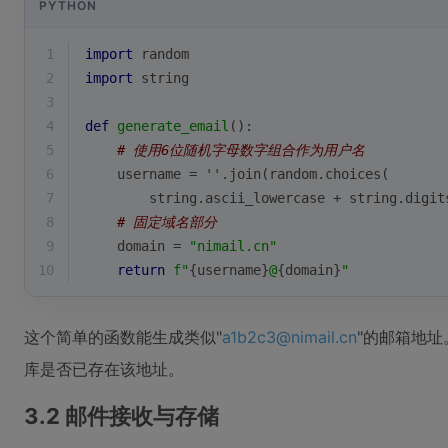
PYTHON
1
import
 random
2
import
 string
3
4
def
generate_email
():
5
# 使用6位随机字母数字组合作为用户名
6
    username = 
''
.join(random.choices(
7
        string.ascii_lowercase + string.digit
8
# 固定域名部分
9
    domain = 
"nimail.cn"
10
return
f"
{username}
@
{domain}
"
这个简单的函数能生成类似"
a1b2c3@nimail.cn
"的邮箱地
库是否已存在该地址。
3.2 邮件接收与存储