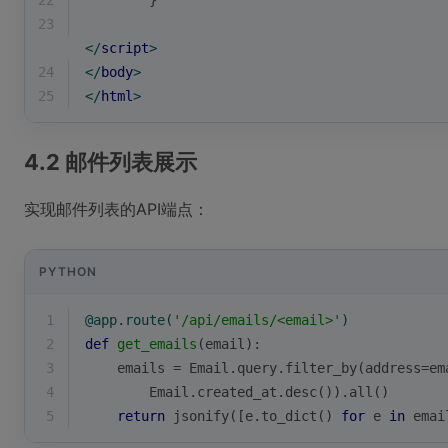
22
        }
23
</
script
>
24
</
body
>
25
</
html
>
4.2 邮件列表展示
实现邮件列表的API端点：
PYTHON
1
@app.route(
'/api/emails/<email>'
)
2
def
get_emails
(
email
):
3
    emails = Email.query.filter_by(address=em
4
        Email.created_at.desc()).
all
()
5
return
 jsonify([e.to_dict() 
for
 e 
in
 emai