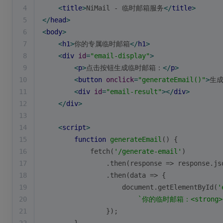
4
<
title
>
NiMail - 临时邮箱服务
</
title
>
5
</
head
>
6
<
body
>
7
<
h1
>
你的专属临时邮箱
</
h1
>
8
<
div
id
=
"email-display"
>
9
<
p
>
点击按钮生成临时邮箱：
</
p
>
10
<
button
onclick
=
"generateEmail()"
>
生
11
<
div
id
=
"email-result"
>
</
div
>
12
</
div
>
13
14
<
script
>
15
function
generateEmail
(
) 
{
16
            fetch(
'/generate-email'
)
17
                .then(
response
 =>
 response.js
18
                .then(
data
 =>
 {
19
document
.getElementById(
'
20
`你的临时邮箱：<strong>
21
                });