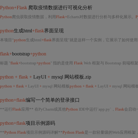
Python+Flask
爬取疫情数据进行可视化分析
Python
爬虫获取疫情数据，利用
Flask+
Echarts对数据进行分析与多样化展示。
P
python
生成html
+flask
界面呈现
本项目“
python
生成html
+flask
界面呈现”就是这样一个实例，它展示了如何使用
flask+
bootstrap
+python
标题 "
flask+
bootstrap
+python
" 指的是使用
Flask
Web 框架与 Bootstrap 前
python + flask +
LayUI
+
mysql 网站模板.zip
python + flask +
LayUI
+
mysql 网站模板
python + flask +
LayUI
+
mysql 网站模
python+flask
编写一个简单的登录接口
**运行
Flask
应用** 在PyCharm或其他
Python
IDE中运行`app.py`，
Flask
会启动
python+flask
项目示例源码
**
Python Flask
项目示例源码详解**
Python Flask
是一款轻量级的Web应用框架，它