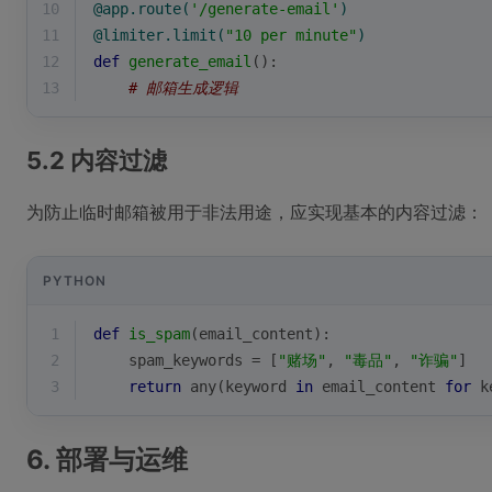
10
@app.route(
'/generate-email'
)
11
@limiter.limit(
"10 per minute"
)
12
def
generate_email
():
13
# 邮箱生成逻辑
5.2 内容过滤
为防止临时邮箱被用于非法用途，应实现基本的内容过滤：
PYTHON
1
def
is_spam
(
email_content
):
2
    spam_keywords = [
"赌场"
, 
"毒品"
, 
"诈骗"
]
3
return
any
(keyword 
in
 email_content 
for
 k
6. 部署与运维