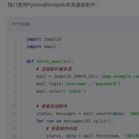
我们使用Python的imaplib库来接收邮件：
PYTHON
1
import
 imaplib
2
import
 email
3
4
def
fetch_emails
():
5
# 连接邮件服务器
6
    mail = imaplib.IMAP4_SSL(
'imap.example.co
7
    mail.login(
'username'
, 
'password'
)
8
    mail.select(
'inbox'
)
9
10
# 搜索未读邮件
11
    status, messages = mail.search(
None
, 
'UNS
12
for
 num 
in
 messages[
0
].split():
13
# 获取邮件内容
14
        status, data = mail.fetch(num, 
'(RFC8