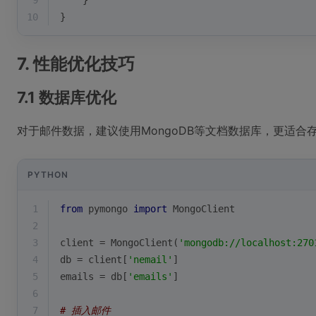
9
    }
10
}
7. 性能优化技巧
7.1 数据库优化
对于邮件数据，建议使用MongoDB等文档数据库，更适合
PYTHON
1
from
 pymongo 
import
 MongoClient
2
3
client = MongoClient(
'mongodb://localhost:270
4
db = client[
'nemail'
]
5
emails = db[
'emails'
]
6
7
# 插入邮件