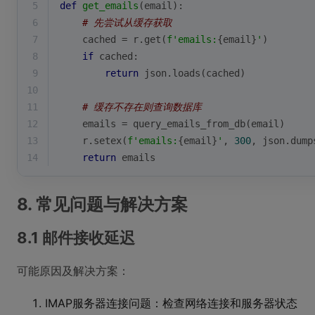
5
def
get_emails
(
email
):
6
# 先尝试从缓存获取
7
    cached = r.get(
f'emails:
{email}
'
)
8
if
 cached:
9
return
 json.loads(cached)
10
11
# 缓存不存在则查询数据库
12
    emails = query_emails_from_db(email)
13
    r.setex(
f'emails:
{email}
'
, 
300
, json.dump
14
return
 emails
8. 常见问题与解决方案
8.1 邮件接收延迟
可能原因及解决方案：
IMAP服务器连接问题：检查网络连接和服务器状态