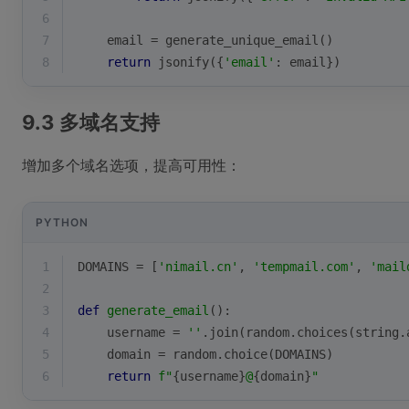
6
7
    email = generate_unique_email()
8
return
 jsonify({
'email'
: email})
9.3 多域名支持
增加多个域名选项，提高可用性：
PYTHON
1
DOMAINS = [
'nimail.cn'
, 
'tempmail.com'
, 
'mail
2
3
def
generate_email
():
4
    username = 
''
.join(random.choices(string.
5
    domain = random.choice(DOMAINS)
6
return
f"
{username}
@
{domain}
"