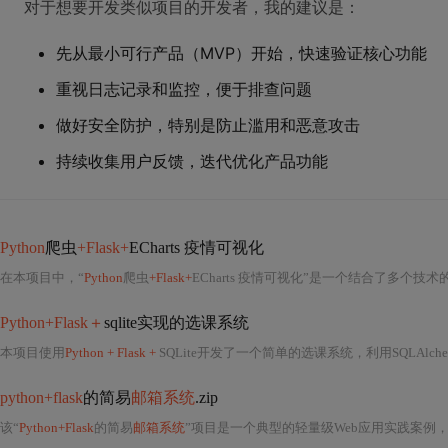
对于想要开发类似项目的开发者，我的建议是：
先从最小可行产品（MVP）开始，快速验证核心功能
重视日志记录和监控，便于排查问题
做好安全防护，特别是防止滥用和恶意攻击
持续收集用户反馈，迭代优化产品功能
Python
爬虫
+Flask+
ECharts 疫情可视化
在本项目中，“
Python
爬虫
+Flask+
ECharts 疫情可视化”是一个结合了多个技术的实战应用，主要用于实时或定期抓
Python+Flask＋
sqlite实现的选课系统
本项目使用
Python + Flask +
SQLite开发了一个简单的选课系统，利用SQLAlchemy实现学生与课程的多对多关系建模
python+flask
的简易
邮箱系统
.zip
该“
Python+Flask
的简易
邮箱系统
”项目是一个典型的轻量级Web应用实践案例，完整覆盖了现代Web后端开发的核心技