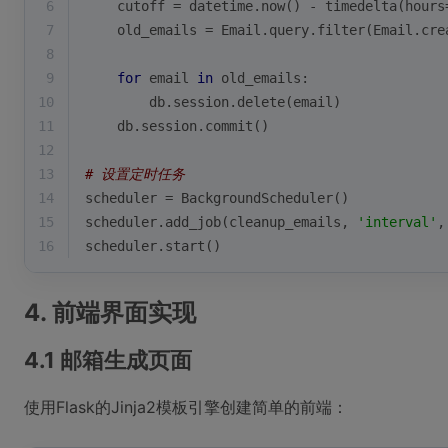
6
    cutoff = datetime.now() - timedelta(hours
7
    old_emails = Email.query.
filter
(Email.cre
8
9
for
 email 
in
 old_emails:
10
        db.session.delete(email)
11
    db.session.commit()
12
13
# 设置定时任务
14
scheduler = BackgroundScheduler()
15
scheduler.add_job(cleanup_emails, 
'interval'
,
16
scheduler.start()
4. 前端界面实现
4.1 邮箱生成页面
使用Flask的Jinja2模板引擎创建简单的前端：