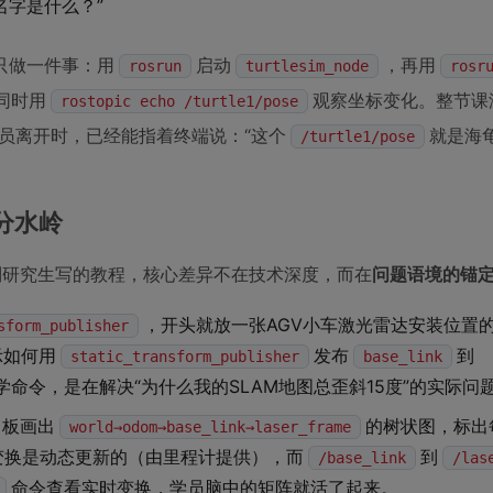
字是什么？”
只做一件事：用
启动
，再用
rosrun
turtlesim_node
rosr
同时用
观察坐标变化。整节课
rostopic echo /turtle1/pose
员离开时，已经能指着终端说：“这个
就是海
/turtle1/pose
分水岭
制研究生写的教程，核心差异不在技术深度，而在
问题语境的锚
，开头就放一张AGV小车激光雷达安装位置
sform_publisher
示如何用
发布
到
static_transform_publisher
base_link
命令，是在解决“为什么我的SLAM地图总歪斜15度”的实际问
白板画出
的树状图，标出
world→odom→base_link→laser_frame
变换是动态更新的（由里程计提供），而
到
/base_link
/las
命令查看实时变换，学员脑中的矩阵就活了起来。