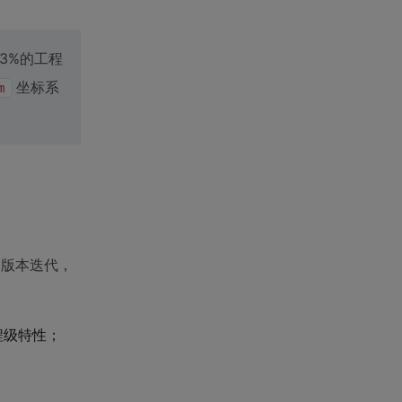
3%的工程
坐标系
m
）的版本迭代，
程级特性；