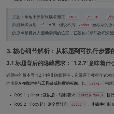
注意：永远不要假设读者知道
、
、
/map
/odom
/b
师能熟练调用
API，但说不清
坐标系的原
tf
/odom
的原点是机器人启动瞬间的位置，它随轮式编码器积分漂
3. 核心细节解析：从标题到可执行步骤
3.1 标题背后的隐藏需求：“1.2.7”意味着什
标题中的版本号“1.2.7”绝非随意标注，它暴露了教程作者对R
本质是
API稳定性与工具链成熟度的权衡
。以
构建
catkin
ROS 1（Kinetic及以后）强制要求
替
catkin_tools
ROS 2（Foxy起）则全面转向
，其插件机制
colcon