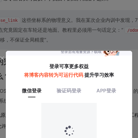
这些坐标系的物理意义。我在某次企业内训中发现，7
ase_link
点究竟固定在车轮还是地面。教程里必须用一句话定义：“
/odo
移，不保证全局精度”。
的完整拆解
么？
OS生态演进的深刻理解。ROS发行版（如Noetic、Humble
系统为例：
代原始
，因前者支持并行编译、工作区隔离等工
catkin_make
允许无缝集成
和
两种构建方式。
ament_cmake
cmake