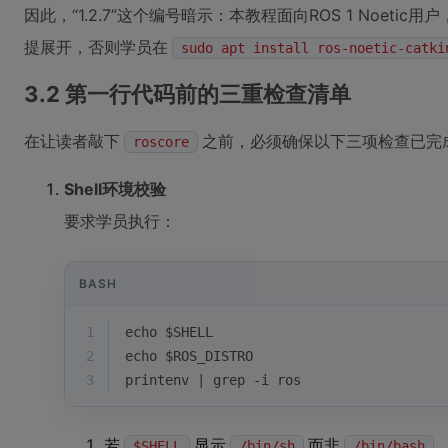
因此，“1.2.7”这个编号暗示：本教程面向ROS 1 Noetic
提展开，否则学员在
sudo apt install ros-noetic-catki
3.2 第一行代码前的三重检查清单
在让读者敲下
之前，必须确保以下三项检查已完
roscore
Shell环境校验
要求学员执行：
BASH
1
echo
$SHELL
2
echo
$ROS_DISTRO
3
printenv | grep -i ros
若
显示
而非
$SHELL
/bin/sh
/bin/bash