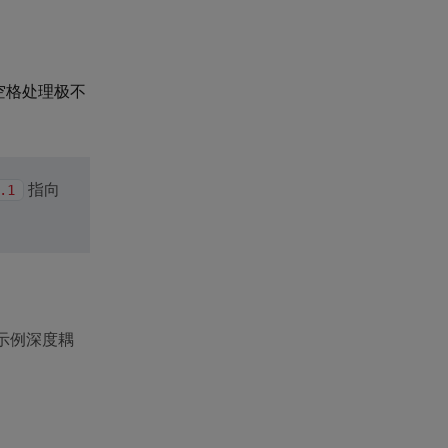
；
空格处理极不
指向
.1
示例深度耦