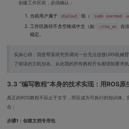
创建工作区前，必须确认：
当前用户属于
组（
dialout
sudo usermod -a
工作区路径不含空格或中文（如
合
~/ros_ws
稳定。
实操心得：我曾帮某研究所调试一台无法连接UR5机械
了错误的主机别名。从此我的所有教程开头都强制要求执
3.3 “编写教程”本身的技术实现：用ROS
真正的ROS教程不应止于文字，而应成为可执行的知识体。我
合：
步骤1：创建文档专用包