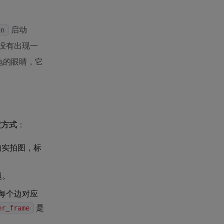
启动
un
没有出现一
龟的眼睛，它
定方式
：
的实拍图，标
题。
每个边对应
是
er_frame