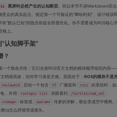
黑屏时必然产生的认知断层
。所以本节不讲Markdown语
viz
确受众的真实起点、锁定第一个可验证的“啊哈时刻”、设计错误
有“默认已知”的隐含前提全部显性化。你不需要成为ROS核心
空格上。
到“认知脚手架”
懵？
程，发现一个致命共性：它们全按ROS官方文档的模块顺序组织内容
写文档很高效，但对学习者是灾难。原因在于：
ROS的模块不是
启动一个包含
广播器和
的系统时，如
roslaunch
tf
rviz
海龟，并用
亲眼看到
rostopic list
/turtle1/cmd_vel
标签或
传参的讲解，都会变成空中楼阁。
<remap>
<param>
教ta怎么焊接管道接头。