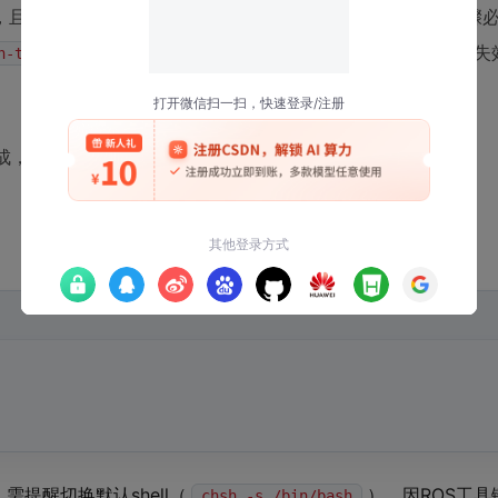
用户，且默认采用
工作流。这意味着所有操作步骤
catkin_tools
后仍用
，就会陷入“命令存在但教程失
n-tools
catkin_make
成，这是避免80%新手卡点的黄金法则：
，需提醒切换默认shell（
），因ROS工
chsh -s /bin/bash