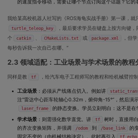
的速度指令移动，需要让哪个节点订阅这个话题？它的名
我给某高校机器人社写的《ROS海龟实战手册》第一课，就
，最后要求学员在键盘上按方向键，
turtle_teleop_key
个
、
或
，但学
catkin
CMakeLists.txt
package.xml
每秒告诉我一次自己在哪。”
2.3 领域适配：工业场景与学术场景的教程
同样是教
，给汽车电子工程师写的教程和给机械臂控
tf
工业场景
：必须从产线痛点切入。例如讲
static_tran
注“雷达中心距车轮轴心0.32m，俯仰角-15°”，然后演
的静态变换。学员立刻明白：这不是在学
laser_frame
学术场景
：则需强化数学直觉。讲
树时，直接用
tf
的齐次变换矩阵，并强调
到
的
/odom
/base_link
固定不变的（由机械结构决定）。此时再引入
tf_echo