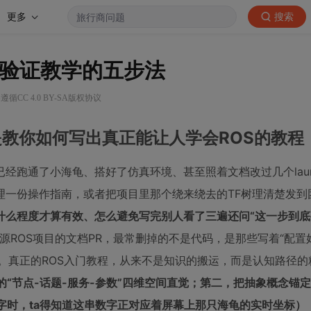
更多
搜索
可验证教学的五步法
循CC 4.0 BY-SA版权协议
而是教你如何写出真正能让人学会ROS的教程
经跑通了小海龟、搭好了仿真环境、甚至照着文档改过几个laun
一份操作指南，或者把项目里那个绕来绕去的TF树理清楚发到团队
什么程度才算有效、怎么避免写完别人看了三遍还问“这一步到
源ROS项目的文档PR，最常删掉的不是代码，是那些写着“配置
”。真正的ROS入门教程，从来不是知识的搬运，而是认知路径
的“节点-话题-服务-参数”四维空间直觉；第二，把抽象概念锚
字时，ta得知道这串数字正对应着屏幕上那只海龟的实时坐标）