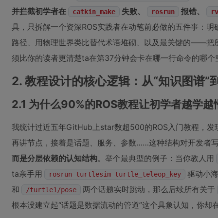
并拦截初学者在
失败、
报错、
catkin_make
rosrun
r
具，只拆解一个资深ROS实践者在动笔前必做的五件事：明
路径、用物理世界类比替代术语堆砌、以及最关键的——把所
须比你的读者更清楚ta在第37分钟会卡在哪一行命令的哪个
2. 教程设计的核心逻辑：从“知识图谱”
2.1 为什么90%的ROS教程让初学者越学越
我统计过近五年GitHub上star数超500的ROS入门教
再讲节点，接着是话题、服务、参数……这种结构对开发者
而是分层依赖的认知结构
。举个最典型的例子：当你教人用
ta亲手用
驱动小
rosrun turtlesim turtle_teleop_key
和
两个话题实时跳动，那么后续所有关于
/turtle1/pose
根本没建立起“话题是数据流动的管道”这个具象认知，你却在