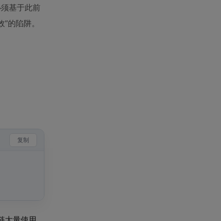
必须基于此前
效”的陷阱。
复制
具链大量使用