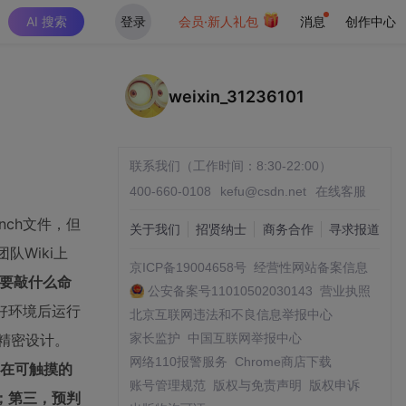
AI 搜索
登录
会员·新人礼包
消息
创作中心
weixin_31236101
联系我们（工作时间：8:30-22:00）
400-660-0108
kefu@csdn.net
在线客服
ch文件，但
关于我们
招贤纳士
商务合作
寻求报道
Wiki上
京ICP备19004658号
经营性网站备案信息
底要敲什么命
公安备案号11010502030143
营业执照
好环境后运行
北京互联网违法和不良信息举报中心
的精密设计。
家长监护
中国互联网举报中心
网络110报警服务
Chrome商店下载
定在可触摸的
账号管理规范
版权与免责声明
版权申诉
；第三，预判