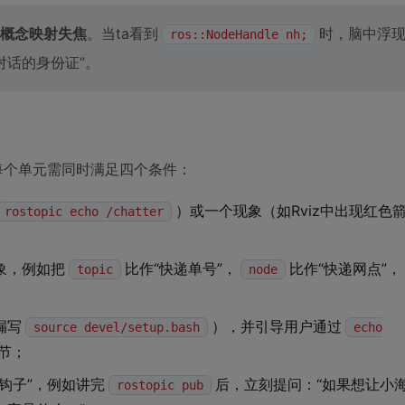
概念映射失焦
。当ta看到
时，脑中浮
ros::NodeHandle nh;
对话的身份证”。
每个单元需同时满足四个条件：
）或一个现象（如Rviz中出现红色
rostopic echo /chatter
象，例如把
比作“快递单号”，
比作“快递网点”，
topic
node
漏写
），并引导用户通过
source devel/setup.bash
echo
节；
钩子”，例如讲完
后，立刻提问：“如果想让小
rostopic pub