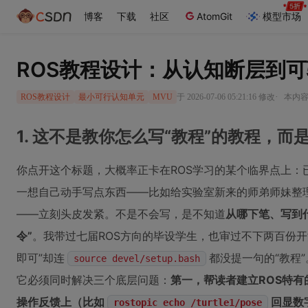
博客
下载
社区
AtomGit
模型市场
ROS教程设计：从认知断层到
·
于 2026-07-06 05:21:16 修改
本内容遵
ROS教程设计
最小可行认知单元
MVU
1. 这不是教你怎么写“教程”的教程，
你点开这个标题，大概率正卡在ROS学习的某个临界点上：已
一想自己动手写点东西——比如给实验室新来的师弟师妹整理
——立刻头皮发紧。不是不会写，是不知道
从哪下笔、写到
令”
。我带过七届ROS方向的毕设学生，也审过不下两百份开
即可”却连
都没提一句的“教程
source devel/setup.bash
它必须同时解决三个底层问题：
第一，帮读者建立ROS特有
操作反馈上（比如
回显数
rostopic echo /turtle1/pose