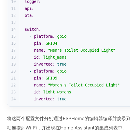
10
logger:
11
api:
12
ota:
13
14
switch:
15
-
platform:
gpio
16
pin:
GPIO4
17
name:
"Men's Toilet Occupied Light"
18
id:
light_mens
19
inverted:
true
20
-
platform:
gpio
21
pin:
GPIO5
22
name:
"Women's Toilet Occupied Light"
23
id:
light_womens
24
inverted:
true
将这两个配置文件分别通过ESPHome的编辑器编译并烧录
动连接到Wi-Fi，并出现在Home Assistant的集成列表中。