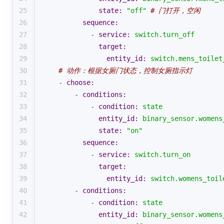
25
state:
"off"
# 门打开，空闲
26
sequence:
27
-
service:
switch.turn_off
28
target:
29
entity_id:
switch.mens_toilet
30
# 动作：根据女厕门状态，控制女厕指示灯
31
-
choose:
32
-
conditions:
33
-
condition:
state
34
entity_id:
binary_sensor.womens
35
state:
"on"
36
sequence:
37
-
service:
switch.turn_on
38
target:
39
entity_id:
switch.womens_toil
40
-
conditions:
41
-
condition:
state
42
entity_id:
binary_sensor.womens