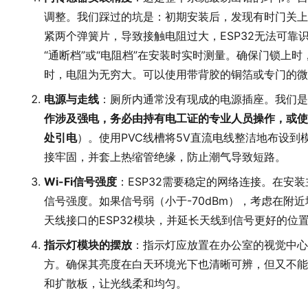
调整。我们踩过的坑是：初期安装后，发现有时门关上
紧两个弹簧片，导致接触电阻过大，ESP32无法可靠
“通断档”或“电阻档”在安装时实时测量。确保门锁上时
时，电阻为无穷大。可以使用带背胶的铜箔或专门的微
电源与走线
：厕所内通常没有现成的电源插座。我们是
作涉及强电，务必由持有电工证的专业人员操作，或使
处引电
）。使用PVC线槽将5V直流电线整洁地布设
接牢固，并套上热缩管绝缘，防止潮气导致短路。
Wi-Fi信号强度
：ESP32需要稳定的网络连接。在安装
信号强度。如果信号弱（小于-70dBm），考虑在附
天线接口的ESP32模块，并延长天线到信号更好的位
指示灯模块的摆放
：指示灯应放置在办公室的视觉中心
方。确保其亮度在白天环境光下也清晰可辨，但又不能
和扩散板，让光线柔和均匀。