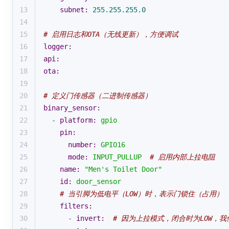
13
subnet:
255.255
.255
.0
14
15
# 启用日志和OTA（无线更新），方便调试
16
logger:
17
api:
18
ota:
19
20
# 定义门传感器（二进制传感器）
21
binary_sensor:
22
-
platform:
gpio
23
pin:
24
number:
GPIO16
25
mode:
INPUT_PULLUP
# 启用内部上拉电阻
26
name:
"Men's Toilet Door"
27
id:
door_sensor
28
# 当引脚为低电平（LOW）时，表示门锁住（占用）
29
filters:
30
-
invert:
# 因为上拉模式，闭合时为LOW，我