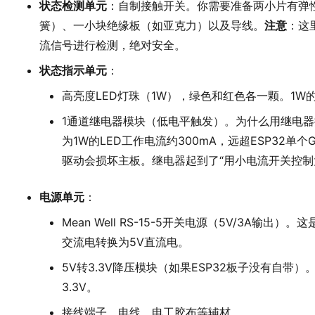
状态检测单元
：自制接触开关。你需要准备两小片有弹
簧）、一小块绝缘板（如亚克力）以及导线。
注意
：这
流信号进行检测，绝对安全。
状态指示单元
：
高亮度LED灯珠（1W），绿色和红色各一颗。1W
1通道继电器模块（低电平触发）。为什么用继电器控制
为1W的LED工作电流约300mA，远超ESP32单
驱动会损坏主板。继电器起到了“用小电流开关控制
电源单元
：
Mean Well RS-15-5开关电源（5V/3A输
交流电转换为5V直流电。
5V转3.3V降压模块（如果ESP32板子没有自带）
3.3V。
接线端子、电线、电工胶布等辅材。