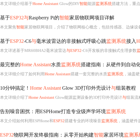
本文详细介绍基于
Home Assistant
Glow的DIY
智能
能源
监测系统
搭建方法，重
基于
ESP32与
Raspberry Pi的
智能
家居物联网项目详解
本文聚焦
智能
家居物联网项目，介绍了物联网核心概念，包括传感器、边缘设备
基于
ESP32
-C6
与
毫米波雷达的非接触式呼吸心跳
监测系统
接入
H
本文详述基于MR60BHA2毫米波雷达
与ESP32
-C6开发板的非接触式生理参数
最完整的
Home Assistant
水质
监测系统
搭建指南：从硬件到自动
本文详细介绍了如何利用
Home Assistant
搭建一套完整的水质
监测系统
，涵盖硬件选择、软
10分钟搞定！
Home Assistant
Glow 3D打印外壳设计
与
组装教程
本文详细介绍了
Home Assistant
Glow能源监测设备的3D打印外壳设计
与
组装流
告别噪音困扰：用ESPHome打造专业级声学环境
监测系统
本文介绍如何利用ESPHome和
ESP32
搭建专业的环境噪音
监测系统
，涵盖硬件
ESP32
物联网开发终极指南：从零开始构建
智能
家居环境
监测系