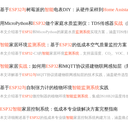
基于
ESP32与
树莓派的
智能
电表DIY：从硬件采样到
Home Assista
用MicroPython和
ESP32
做个家庭水质监测仪：TDS传感器
实战
（
本文介绍基于
ESP32
和MicroPython的家庭水质
监测系统
实现方案，涵盖TDS传
智能
家居环境
监测系统
：基于
ESP32
的低成本空气质量监控方案
本文介绍基于
ESP32
-C3的
智能
家居环境
监测系统
，支持温湿度、CO₂、VOC、PM2.5等多参数实时采集；采用三层架构（
智能
家居
实战
：如何用
ESP32
和MQTT协议搭建物联网感知层（
本文详解基于
ESP32与
MQTT协议搭建物联网感知层的技术实践，涵盖硬件选
基于
ESP32与
自制张力计的植物环境
智能监测系统
实践
本文介绍基于
ESP32
微控制器的植物环境
智能监测系统
，集成DS18B20温度传
ESP32智能
家居控制系统：低成本专业级解决方案完整指南
本文详细阐述基于
ESP32
的低成本专业级
智能
家居控制系统构建方法，涵盖痛