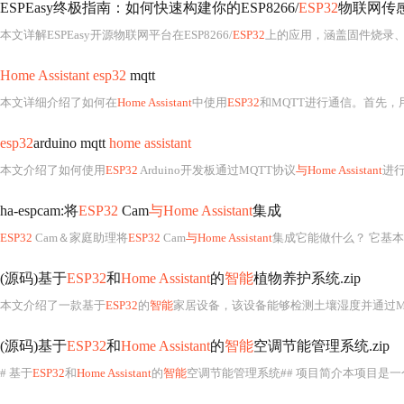
ESPEasy终极指南：如何快速构建你的ESP8266/
ESP32
物联网传
本文详解ESPEasy开源物联网平台在ESP8266/
ESP32
上的应用，涵盖固件烧录、W
Home Assistant esp32
mqtt
本文详细介绍了如何在
Home Assistant
中使用
ESP32
和MQTT进行通信。首先，用户需
esp32
arduino mqtt
home assistant
本文介绍了如何使用
ESP32
Arduino开发板通过MQTT协议
与Home Assistant
进行集成。首先
ha-espcam:将
ESP32
Cam
与Home Assistant
集成
ESP32
Cam＆家庭助理将
ESP32
Cam
与Home Assistant
集成它能做什么？ 它基本
(源码)基于
ESP32
和
Home Assistant
的
智能
植物养护系统.zip
本文介绍了一款基于
ESP32
的
智能
家居设备，该设备能够检测土壤湿度并通过M
(源码)基于
ESP32
和
Home Assistant
的
智能
空调节能管理系统.zip
# 基于
ESP32
和
Home Assistant
的
智能
空调节能管理系统## 项目简介本项目是一