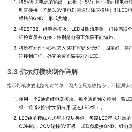
将5V开关电源的输出，正极（+5V）同时接到继电器
则直接接，若是3.3V供电则需通过降压模块）和LED
模块的GND，形成共地。
将ESP32、继电器模块、LED及限流电阻、门传感
细检查所有连接，特别是电源正负极不能短路。
将所有元件小心地装入3D打印的外壳中，固定好。将
连接到门框。外壳的透光窗要对准LED。
3.3 指示灯模块制作详解
指示灯模块的电路相对简单，因为它只接收指令，不检测状
使用一个2通道继电器模块。每个通道独立控制一路LED
组，通道2控制“女厕占用”蓝色LED组）。
LED组的接线方式与主模块类似：每路LED串联对应
COM端，COM端接5V正极；LED负极接GND。继