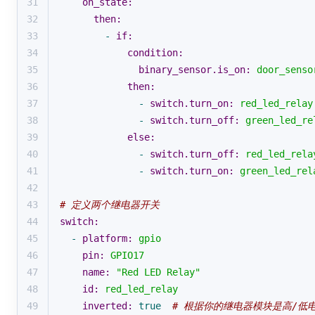
31
on_state:
32
then:
33
-
if:
34
condition:
35
binary_sensor.is_on:
door_senso
36
then:
37
-
switch.turn_on:
red_led_relay
38
-
switch.turn_off:
green_led_re
39
else:
40
-
switch.turn_off:
red_led_rela
41
-
switch.turn_on:
green_led_rel
42
43
# 定义两个继电器开关
44
switch:
45
-
platform:
gpio
46
pin:
GPIO17
47
name:
"Red LED Relay"
48
id:
red_led_relay
49
inverted:
true
# 根据你的继电器模块是高/低