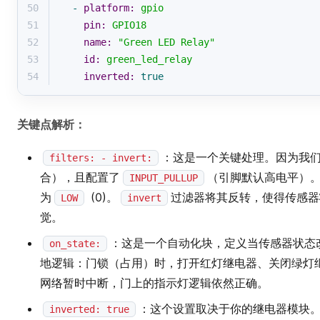
50
-
platform:
gpio
51
pin:
GPIO18
52
name:
"Green LED Relay"
53
id:
green_led_relay
54
inverted:
true
关键点解析：
：这是一个关键处理。因为我们
filters: - invert:
合），且配置了
（引脚默认高电平）。
INPUT_PULLUP
为
(0)。
过滤器将其反转，使得传感器
LOW
invert
觉。
：这是一个自动化块，定义当传感器状态
on_state:
地逻辑：门锁（占用）时，打开红灯继电器、关闭绿灯
网络暂时中断，门上的指示灯逻辑依然正确。
：这个设置取决于你的继电器模块
inverted: true