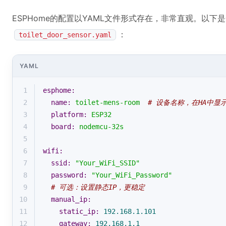
ESPHome的配置以YAML文件形式存在，非常直观。以下
：
toilet_door_sensor.yaml
YAML
1
esphome:
2
name:
toilet-mens-room
# 设备名称，在HA中显
3
platform:
ESP32
4
board:
nodemcu-32s
5
6
wifi:
7
ssid:
"Your_WiFi_SSID"
8
password:
"Your_WiFi_Password"
9
# 可选：设置静态IP，更稳定
10
manual_ip:
11
static_ip:
192.168
.1
.101
12
gateway:
192.168
.1
.1