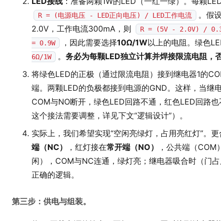
LED接线
：准备两颗1W的LED（一红一绿）。每颗L
。假设
R = (电源电压 - LED正向电压) / LED工作电流
2.0V，工作电流300mA，则
R = (5V - 2.0V) / 0.
，因此需要选择
10Ω/1W
以上的电阻。绿色LE
= 0.9W
。
务必为每颗LED独立计算并焊接限流电阻，否
6Ω/1W
将绿色LED的正极（通过限流电阻）接到继电器1的CO
端。两颗LED的负极都接到电源的GND。这样，当继
COM与NO断开，绿色LED回路不通，红色LED回
这个接法需要调整，详见下文“逻辑设计”）。
实际上，我们希望实现“空闲亮绿灯，占用亮红灯”。
端（NC）
，红灯接在
常开端（NO）
，公共端（COM
闲），COM与NC连通，绿灯亮；继电器吸合时（门占
正确的逻辑。
第三步：供电与组装。