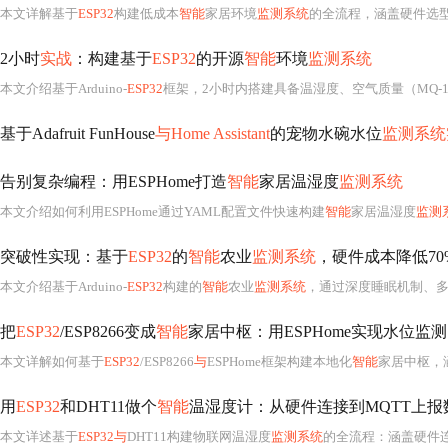
本文详解基于
ESP32
构建低成本
智能
家居环境
监测系统
的全流程，涵盖硬件选型（温湿度、PM2.5等传感器）、
2小时
实战
：构建基于
ESP32
的开源
智能
环境
监测系统
本文介绍基于Arduino-
ESP32
框架，2小时内搭建具备温湿度、空气质量（MQ-135）
基于Adafruit FunHouse
与Home Assistant
的宠物水碗水位
监测系统
告别复杂编程：用ESPHome打造
智能
家居温湿度
监测系统
本文介绍如何利用ESPHome通过YAML配置文件快速构建
智能
家居温湿度
监测
突破性实现：基于
ESP32
的
智能
农业
监测系统
，硬件成本降低70
本文介绍基于Arduino-
ESP32
构建的
智能
农业
监测系统
，通过深度睡眠机制、
把
ESP32
/ESP8266变成
智能
家居中枢：用ESPHome实现水位监测
本文详解如何基于
ESP32
/ESP8266
与
ESPHome框架构建本地化
智能
家居中枢，
用
ESP32
和DHT11做个
智能
温湿度计：从硬件连接到MQTT上报
本文详述基于
ESP32与
DHT11构建物联网温湿度
监测系统
的全流程：涵盖硬件连接（含上拉电阻设计）、ESP-IDF开发环境搭建、RMT外设