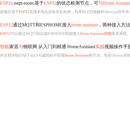
ESP32
-mqtt-room:基于
ESP32
的状态检测节点，可
与Home Assistan
该项目基于
ESP32
实现本地化设备存在检测，利用BLE扫描解析iBeacon信号并
ESP32
通过MQTT和ESPHOME接入
home assistant
，两种接入方法
ESP32
可以通过MQTT协议或ESPHOME框架接入
Home Assistant智能
家居系统。MQTT是一种轻量
智能
家居
与
物联网 从入门到精通 HomeAssistant
实战
视频操作手
本文档详细介绍了在ESXi虚拟机中部署
Home Assistant
的方法，包括Ubuntu系