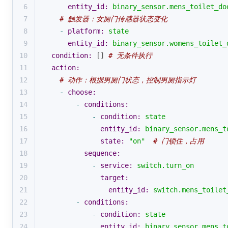
6
entity_id:
binary_sensor.mens_toilet_do
7
# 触发器：女厕门传感器状态变化
8
-
platform:
state
9
entity_id:
binary_sensor.womens_toilet_
10
condition:
 [] 
# 无条件执行
11
action:
12
# 动作：根据男厕门状态，控制男厕指示灯
13
-
choose:
14
-
conditions:
15
-
condition:
state
16
entity_id:
binary_sensor.mens_t
17
state:
"on"
# 门锁住，占用
18
sequence:
19
-
service:
switch.turn_on
20
target:
21
entity_id:
switch.mens_toilet
22
-
conditions:
23
-
condition:
state
24
entity_id:
binary_sensor.mens_t