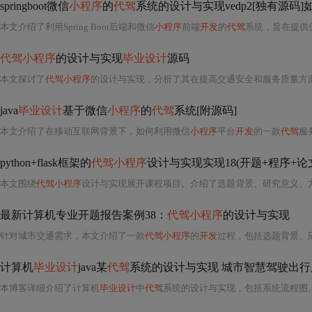
springboot微信
小程序
的
代驾
系统的设计与实现vedp2[独有源码
本文介绍了利用Spring Boot后端和微信
小程序
前端
开发
的
代驾
系统，旨在提供
代驾小程序
的设计与实现
毕业设计
源码
本文探讨了
代驾小程序
的设计与实现，分析了其在提高交通安全和服务质量方面的关键技术和功能设计
java
毕业设计
基于微信
小程序
的
代驾
系统[附源码]
本文介绍了在移动互联网背景下，如何利用微信
小程序
平台
开发
的一款
代驾
服务系统。系统采用
python+flask框架的
代驾小程序
设计与实现实现18(开题+程序+论
本文围绕
代驾小程序
设计与实现展开课程项目。介绍了选题背景、研究意义、方法及方案，明确研究内容涵盖用户、司机等系统功能。给出进度安排，阐述系统技术
最新计算机专业开题报告案例38：
代驾小程序
的设计与实现
针对城市交通需求，本文介绍了一款
代驾小程序
的
开发
过程，包括选题背景、应用前景、技术水平
计算机
毕业设计
java某
代驾
系统的设计与实现 城市智慧驾驶出行
本博客详细介绍了计算机
毕业设计
中
代驾
系统的设计与实现，包括系统流程图、功