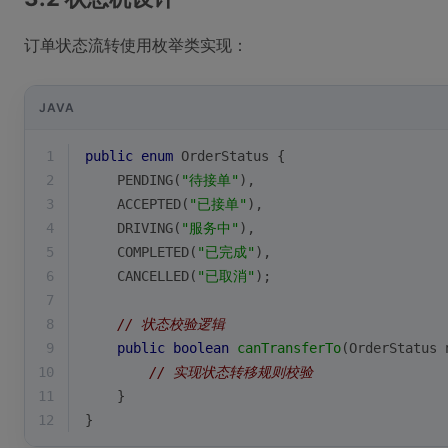
订单状态流转使用枚举类实现：
JAVA
1
public
enum
OrderStatus
{
2
    PENDING(
"待接单"
),
3
    ACCEPTED(
"已接单"
),
4
    DRIVING(
"服务中"
),
5
    COMPLETED(
"已完成"
),
6
    CANCELLED(
"已取消"
);
7
8
// 状态校验逻辑
9
public
boolean
canTransferTo
(OrderStatus 
10
// 实现状态转移规则校验
11
    }
12
}