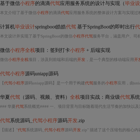
基于微信
小程序
的滴滴
代驾
应用服务系统的设计与实现（
毕业设
本文介绍了基于微信
小程序
的滴滴
代驾
应用服务系统的整体设计方案与实现过程。系统采用SpringBoot后端框架、Vue前端框架及MySQL
计算机
毕业设计
springboot皓皓
代驾
基于SpringBoot的即时出行
代
本文设计并实现了基于SpringBoot的微信
小程序代驾
服务平台，涵盖用户、司机、管理员三端功能。系统采用J
微信
小程序全栈
项目：签到打卡
小程序
+ 后端实现
微信
小程序全栈
项目，涉及到前端和后端的
开发
，是一个典型的移动端应用
开
代驾小程序
源码uniapp源码
【
代驾小程序
源码uniapp源码】是一个用于构建
代驾
服务的
小程序
应用，由uni
华夏
代驾
（源码、视频、资料）
全栈
项目实战：商业级
代驾
系统（Sp
### 华夏
代驾
系统概览#### 一、项目背景与目标随着现代生活节奏的加快以
代驾
系统源码_
代驾小程序
源码
开发
.zip
【描述】"
代驾
系统源码_
代驾小程序
源码
开发
.zip" 描述了这个压缩包的核心