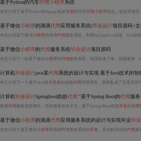
基于Python的汽车
代驾小程序
系统
本文介绍了基于Python和Django框架
开发
的汽车
代驾小程序
系统，包含管理员、用户和司机模
基于微信
小程序
的滴滴
代驾
应用服务系统(
毕业设计
项目源码+文
本文介绍基于微信
小程序
的滴滴
代驾
服务系统，利用SpringBoot后端、Vue
基于微信
小程序
的
代驾
服务系统
毕业设计
项目源码
本文介绍了一款基于微信
小程序
的
代驾
服务系统，实现快速下单、智能派单、行程监控与费用结算
计算机
毕业设计
java某
代驾
系统的设计与实现 基于Java技术的智
本文介绍了一个基于Java技术
开发
的智能
代驾
管理系统，系统集成了管理员管理、用户管理、司机管理、预约信息管理、调度信息管理、来电信息管
计算机
毕业设计
Springboot皓皓
代驾
“基于Spring Boot的
代驾
服务
随着
代驾
服务需求增长，现有服务存在不足。基于Spring Boot框架
开发
的
代驾
服务
基于微信
小程序
的滴滴
代驾
应用服务系统的设计与实现毕业
毕业
本文介绍了基于微信
小程序
的滴滴
代驾
服务系统的
开发
，旨在解决传统
代驾
服务入口分散、流程