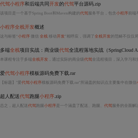
代驾小程序
和后端共同
开发
的
代驾
平台源码.zip
该项目是一个基于Spring Boot和Maven构建的
代驾
服务平台，包含
小程序
前端与后端微服
小程序全栈开发
概述
这与标签“
小程序
微信
全栈
移动
开发
”相呼应，强调了
全栈开发
的范畴不仅仅局限于前端，还
多端
全栈
项目实战：商业级
代驾
全流程落地实战（SpringCloud Al
本课程专注于多端
全栈开发
，通过实际的商业级
代驾
全流程项目，深入学习和实践Sp
爱
代驾小程序
模板源码免费下载.rar
【标题】"爱
代驾小程序
模板源码免费下载.rar"所涵盖的知识点主要集中在微信
超人配送
代驾
跑腿
小程序
.zip
总之，超人配送
代驾
跑腿
小程序
是一个涵盖了配送、跑腿、
代驾
服务的全面解决方案