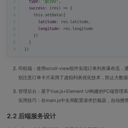
2
type
: 
'gcj02'
,
3
success
: 
(
res
) =>
 {
4
this
.setData({
5
latitude
: res.latitude,
6
longitude
: res.longitude
7
    })
8
  }
9
})
司机端：使用scroll-view组件实现订单列表瀑布流，
别注意订单卡片采用了虚拟列表优化技术，防止大数据
管理后台：基于Vue.js+Element UI构建的PC端管
实用技巧：在main.js中全局配置请求拦截器，自动携带
2.2 后端服务设计