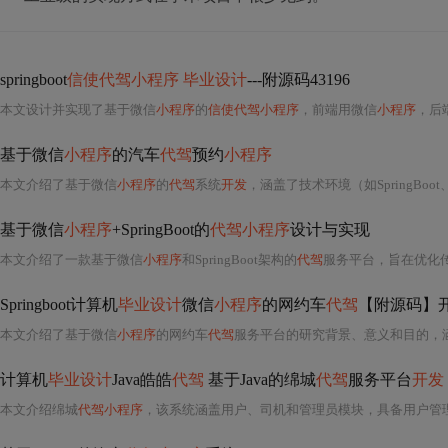
springboot
信使代驾小程序 毕业设计
---附源码43196
本文设计并实现了基于微信
小程序
的
信使代驾小程序
，前端用微信
小程序
，后端基于Sp
基于微信
小程序
的汽车
代驾
预约
小程序
本文介绍了基于微信
小程序
的
代驾
系统
开发
，涵盖了技术环境（如SpringBoo
基于微信
小程序
+SpringBoot的
代驾小程序
设计与实现
本文介绍了一款基于微信
小程序
和SpringBoot架构的
代驾
服务平台，旨在优化
Springboot计算机
毕业设计
微信
小程序
的网约车
代驾
【附源码】开题
本文介绍了基于微信
小程序
的网约车
代驾
服务平台的研究背景、意义和目的，
计算机
毕业设计
Java皓皓
代驾
基于Java的绵城
代驾
服务平台
开发
本文介绍绵城
代驾小程序
，该系统涵盖用户、司机和管理员模块，具备用户管