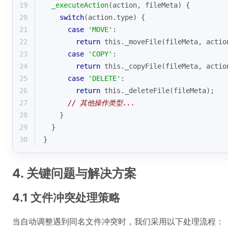
19
_executeAction
(
action, fileMeta
)
 {
20
switch
(action.type) {
21
case
'MOVE'
:
22
return
this
._moveFile(fileMeta, actio
23
case
'COPY'
:
24
return
this
._copyFile(fileMeta, actio
25
case
'DELETE'
:
26
return
this
._deleteFile(fileMeta);
27
// 其他操作类型...
28
    }
29
  }
30
}
4. 关键问题与解决方案
4.1 文件冲突处理策略
当自动调整遇到同名文件冲突时，我们采用以下处理流程：