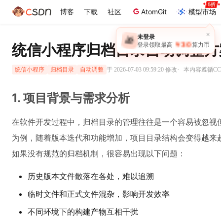
博客
下载
社区
AtomGit
模型市场
×
未登录
🎁
￥30
统信小程序归档目录自动调整方
登录领取最高
算力币
·
于 2026-07-03 09:59:20 修改
本内容遵循CC 
统信小程序
归档目录
自动调整
1. 项目背景与需求分析
在软件开发过程中，归档目录的管理往往是一个容易被忽视
为例，随着版本迭代和功能增加，项目目录结构会变得越来
如果没有规范的归档机制，很容易出现以下问题：
历史版本文件散落在各处，难以追溯
临时文件和正式文件混杂，影响开发效率
不同环境下的构建产物互相干扰