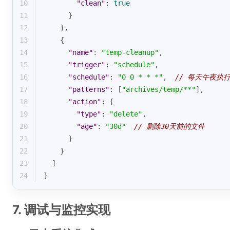
10
"clean"
: 
true
11
      }
12
    },
13
    {
14
"name"
: 
"temp-cleanup"
,
15
"trigger"
: 
"schedule"
,
16
"schedule"
: 
"0 0 * * *"
,  
// 每天午夜执
17
"patterns"
: [
"archives/temp/**"
],
18
"action"
: {
19
"type"
: 
"delete"
,
20
"age"
: 
"30d"
// 删除30天前的文件
21
      }
22
    }
23
  ]
24
}
7. 调试与监控实现