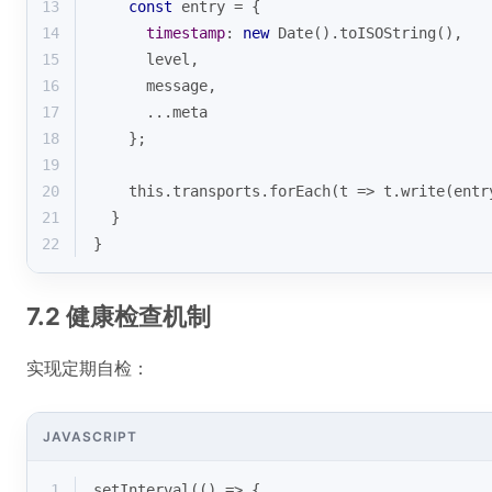
13
const
 entry = {
14
timestamp
: 
new
Date
().toISOString(),
15
      level,
16
      message,
17
      ...meta
18
    };
19
20
this
.transports.forEach(
t
 =>
 t.write(entr
21
  }
22
}
7.2 健康检查机制
实现定期自检：
JAVASCRIPT
1
setInterval
(
() =>
 {