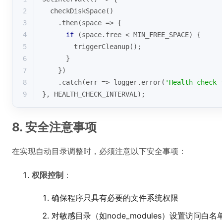
2
  checkDiskSpace()
3
    .then(
space
 =>
 {
4
if
 (space.free < MIN_FREE_SPACE) {
5
        triggerCleanup();
6
      }
7
    })
8
    .catch(
err
 =>
 logger.error(
'Health check 
9
}, HEALTH_CHECK_INTERVAL);
8. 安全注意事项
在实现自动目录调整时，必须注意以下安全事项：
权限控制
：
确保程序只具有必要的文件系统权限
对敏感目录（如node_modules）设置访问白名