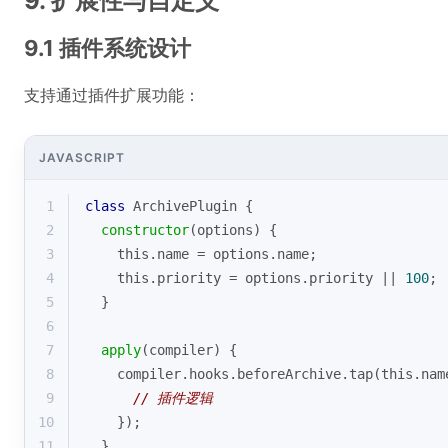
9. 扩展性与自定义
9.1 插件系统设计
支持通过插件扩展功能：
JAVASCRIPT
1
class
ArchivePlugin
{
2
constructor
(
options
)
 {
3
this
.name = options.name;
4
this
.priority = options.priority || 
100
;
5
  }
6
7
apply
(
compiler
)
 {
8
    compiler.hooks.beforeArchive.tap(
this
.nam
9
// 插件逻辑
10
    });
11
  }