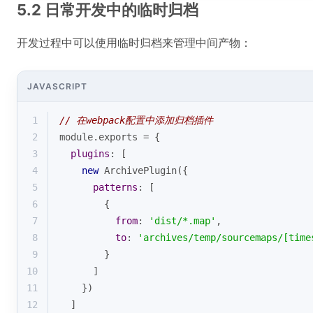
5.2 日常开发中的临时归档
开发过程中可以使用临时归档来管理中间产物：
JAVASCRIPT
1
// 在webpack配置中添加归档插件
2
module
.exports = {
3
plugins
: [
4
new
 ArchivePlugin({
5
patterns
: [
6
        {
7
from
: 
'dist/*.map'
,
8
to
: 
'archives/temp/sourcemaps/[time
9
        }
10
      ]
11
    })
12
  ]