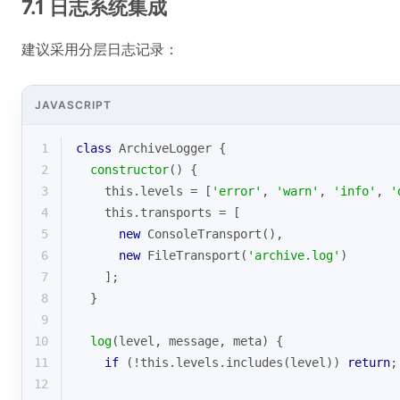
7.1 日志系统集成
建议采用分层日志记录：
JAVASCRIPT
1
class
ArchiveLogger
{
2
constructor
(
)
 {
3
this
.levels = [
'error'
, 
'warn'
, 
'info'
, 
'
4
this
.transports = [
5
new
 ConsoleTransport(),
6
new
 FileTransport(
'archive.log'
)
7
    ];
8
  }
9
10
log
(
level, message, meta
)
 {
11
if
 (!
this
.levels.includes(level)) 
return
;
12