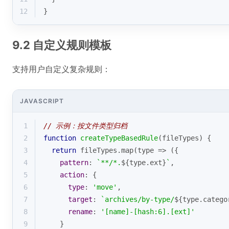
12
}
9.2 自定义规则模板
支持用户自定义复杂规则：
JAVASCRIPT
1
// 示例：按文件类型归档
2
function
createTypeBasedRule
(
fileTypes
) 
{
3
return
 fileTypes.map(
type
 =>
 ({
4
pattern
: 
`**/*.
${type.ext}
`
,
5
action
: {
6
type
: 
'move'
,
7
target
: 
`archives/by-type/
${type.catego
8
rename
: 
'[name]-[hash:6].[ext]'
9
    }