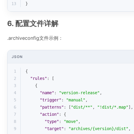
13
}
6. 配置文件详解
.archiveconfig文件示例：
JSON
1
{
2
"rules"
: [
3
    {
4
"name"
: 
"version-release"
,
5
"trigger"
: 
"manual"
,
6
"patterns"
: [
"dist/**"
, 
"!dist/*.map"
],
7
"action"
: {
8
"type"
: 
"move"
,
9
"target"
: 
"archives/{version}/dist"
,