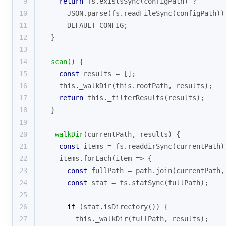
9
return
 fs.existsSync(configPath) ? 
10
JSON
.parse(fs.readFileSync(configPath))
11
      DEFAULT_CONFIG;
12
  }
13
14
scan
(
)
 {
15
const
 results = [];
16
this
._walkDir(
this
.rootPath, results);
17
return
this
._filterResults(results);
18
  }
19
20
_walkDir
(
currentPath, results
)
 {
21
const
 items = fs.readdirSync(currentPath)
22
    items.forEach(
item
 =>
 {
23
const
 fullPath = path.join(currentPath,
24
const
 stat = fs.statSync(fullPath);
25
26
if
 (stat.isDirectory()) {
27
this
._walkDir(fullPath, results);