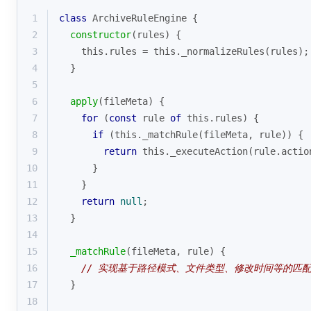
1
class
ArchiveRuleEngine
{
2
constructor
(
rules
)
 {
3
this
.rules = 
this
._normalizeRules(rules);
4
  }
5
6
apply
(
fileMeta
)
 {
7
for
 (
const
 rule 
of
this
.rules) {
8
if
 (
this
._matchRule(fileMeta, rule)) {
9
return
this
._executeAction(rule.actio
10
      }
11
    }
12
return
null
;
13
  }
14
15
_matchRule
(
fileMeta, rule
)
 {
16
// 实现基于路径模式、文件类型、修改时间等的匹
17
  }
18