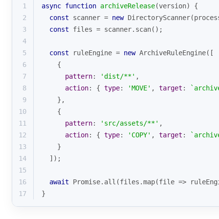
1
async
function
archiveRelease
(
version
) 
{
2
const
 scanner = 
new
 DirectoryScanner(proces
3
const
 files = scanner.scan();
4
5
const
 ruleEngine = 
new
 ArchiveRuleEngine([
6
    {
7
pattern
: 
'dist/**'
,
8
action
: { 
type
: 
'MOVE'
, 
target
: 
`archiv
9
    },
10
    {
11
pattern
: 
'src/assets/**'
,
12
action
: { 
type
: 
'COPY'
, 
target
: 
`archiv
13
    }
14
  ]);
15
16
await
Promise
.all(files.map(
file
 =>
 ruleEng
17
}