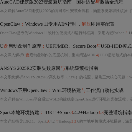
AutoCAD建筑版2023安装避坑指南
：
国标适配
与
激活全流程
OpenClaw
：
Windows 11专用AI运行时，
解压
即用零配置
OpenClaw是专为Windows 11设计的便携式AI运行时框架，采用内嵌Python
3
.
U
盘
启动盘制作原理
：
UEFI/MBR、Secure Boot
与
USB-HDD模
本文深入解析U
盘
启动盘制作的底层机制，重点阐述MBR
与
UEFI启动范式的
ANSYS 2025R2安装失败原因
与
系统级预检指南
本文系统解析ANSYS 2025R2高失败率（73%）的根源，聚焦三大核心问题
：
Wi
Windows下用OpenClaw
：
WSL环境搭建
与
工作流自动化实战
Spark本地环境搭建
：
JDK11+Spark
3
.4.2+Hadoop
3.3
完整避坑指南
本文详细指导JDK11、Spark
3
.4.2
与
Hadoop
3.3
.6的本地单机模式环境搭建，涵盖Temurin JDK选择、预编译Hadoop包识别、Python虚拟环境隔离、关键环境