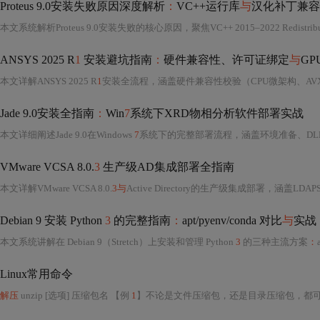
Proteus 9.0安装失败原因深度解析
：
VC++运行库
与
汉化补丁兼容
ANSYS 2025 R
1
安装避坑指南
：
硬件兼容性、许可证绑定
与
G
本文详解ANSYS 2025 R
1
安装全流程，涵盖硬件兼容性校验（CPU微架构、AVX-512支持）、磁盘分区
Jade 9.0安装全指南
：
Win
7
系统下XRD物相分析软件部署实战
本文详细阐述Jade 9.0在Windows
7
系统下的完整部署流程，涵盖环境准备、DLL补丁注入（msvbvm60.d
VMware VCSA 8.0.
3
生产级AD集成部署全指南
本文详解VMware VCSA 8.0.
3与
Active Directory的生产级集成部署，涵盖LDAPS强制要求、DNS SRV记录验证、域功能级别（≥2012 R2）、OU结构预设、时间同步（≤5分钟）、SSL证书信任链配置及JS
Debian 9 安装 Python
3
的完整指南
：
apt/pyenv/conda 对比
与
实战
本文系统讲解在 Debian 9（Stretch）上安装和管理 Python
3
的三种主流方案
：
ap
Linux常用命令
解压
unzip [选项] 压缩包名 【例
1
】不论是文件压缩包，还是目录压缩包，都