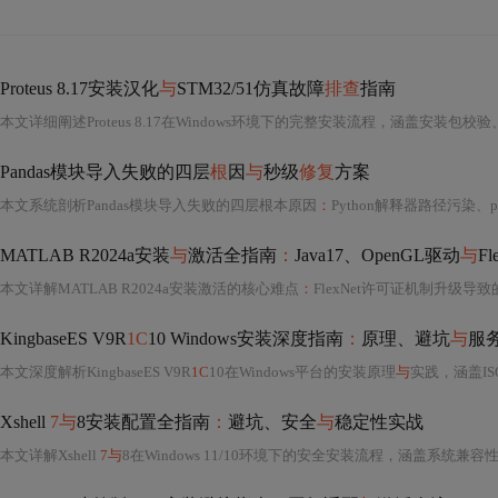
Proteus 8.17安装汉化
与
STM32/51仿真故障
排查
指南
本文详细阐述Proteus 8.17在Windows环境下的完整安装流程，涵盖安装包校验
Pandas模块导入失败的四层
根
因
与
秒级
修复
方案
本文系统剖析Pandas模块导入失败的四层根本原因
：
Python解释器路径污染、pip wheel/sdist构建失败、动态链接库（如Open
MATLAB R2024a安装
与
激活全指南
：
Java17、OpenGL驱动
与
F
本文详解MATLAB R2024a安装激活的核心难点
：
FlexNet许可证机制升级导致的在线验证强制要求、
KingbaseES V9R
1C
10 Windows安装深度指南
：
原理、避坑
与
服
本文深度解析KingbaseES V9R
1C
10在Windows平台的安装原理
与
实践，涵盖IS
Xshell
7与
8安装配置全指南
：
避坑、安全
与
稳定性实战
本文详解Xshell
7与
8在Windows 11/10环境下的安全安装流程，涵盖系统兼容性校验、历史残留清理、官方渠道下载验证、许可模式选择等关键前置步骤；深入解析安装路