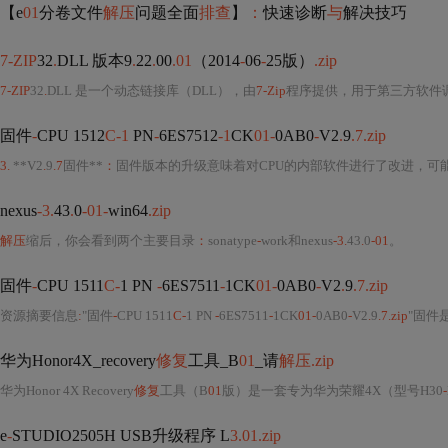
【e
01
分卷文件
解压
问题全面
排查
】
：
快速诊断
与
解决技巧
7-ZIP
32
.
DLL 版本9
.
22
.
00
.01
（2014
-
06
-
25版）
.zip
7-ZIP
32
.
DLL 是一个动态链接库（DLL），由
7-Zip
程序提供，用于第三方软件
固件
-
CPU 1512
C-1
PN
-
6ES7512
-1
CK
01-
0AB0
-
V2
.
9
.7.zip
3.
**V2
.
9
.7
固件**
：
固件版本的升级意味着对CPU的内部软件进行了改进，可
nexus
-3.
43
.
0
-01-
win64
.zip
解压
缩后，你会看到两个主要目录
：
sonatype
-
work和nexus
-3.
43
.
0
-01
。
固件
-
CPU 1511
C-
1 PN
-
6ES7511
-
1CK
01-
0AB0
-
V2
.
9
.7.zip
资源摘要信息
:
"固件
-
CPU 1511
C-
1 PN
-
6ES7511
-
1CK
01-
0AB0
-
V2
.
9
.7.zip
"固件是嵌入在硬件设备中，如
华为Honor4X_recovery
修复
工具_B
01
_请
解压.zip
华为Honor 4X Recovery
修复
工具（B
01
版）是一套专为华为荣耀4X（型号H30
-
e
-
STUDIO2505H USB升级程序 L
3.01.zip