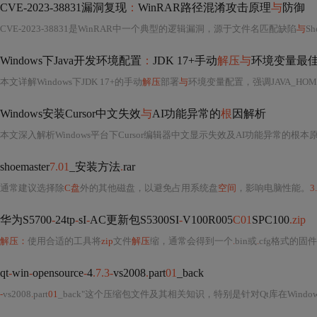
CVE-2023-38831漏洞复现
：
WinRAR路径混淆攻击原理
与
防御
CVE-2023-38831是WinRAR中一个典型的逻辑漏洞，源于文件名匹配缺陷
与
She
Windows下Java开发环境配置
：
JDK 17+手动
解压与
环境变量最
本文详解Windows下JDK 17+的手动
解压
部署
与
环境变量配置，强调JAVA_HOME、PATH的正确设置逻辑及CLASSPATH无需手动配置的JVM机制真相；涵盖Temurin下载
Windows安装Cursor中文失效
与
AI功能异常的
根
因解析
shoemaster
7.01
_安装方法
.
rar
通常建议选择除
C盘
外的其他磁盘，以避免占用系统盘
空间
，影响电脑性能。
3.
华为S5700
-
24tp
-
sI
-
AC更新包S5300SI
-
V100R005
C01
SPC100
.zip
解压：
使用合适的工具将
zip
文件
解压
缩，通常会得到一个
.
bin或
.
cfg格式的固
qt
-
win
-
opensource
-
4
.7.3-
vs2008
.
part
01
_back
-
vs2008
.
part
01
_back"这个压缩包文件及其相关知识，特别是针对Qt库在Wind