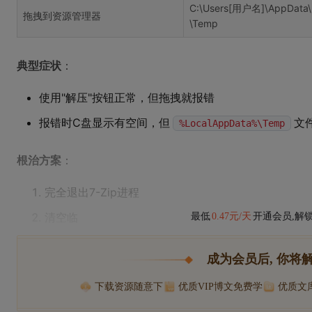
C:\Users[用户名]\AppData\
拖拽到资源管理器
\Temp
典型症状
：
使用"解压"按钮正常，但拖拽就报错
报错时C盘显示有空间，但
文
%LocalAppData%\Temp
根治方案
：
完全退出7-Zip进程
清空临
最低
0.47元/天
开通会员,解
成为会员后, 你将
下载资源随意下
优质VIP博文免费学
优质文