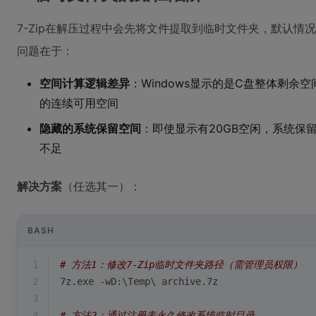
7-Zip在解压过程中会先将文件提取到临时文件夹，默认情
问题在于：
空间计算逻辑差异
：Windows显示的是C盘整体剩余空
的连续可用空间
隐藏的系统保留空间
：即使显示有20GB空闲，系统保
不足
解决方案
（任选其一）：
BASH
1
# 方法1：修改7-Zip临时文件夹路径（需管理员权限）
2
7z.exe -wD:\Temp\ archive.7z
3
4
# 方法2：通过注册表永久修改系统临时目录