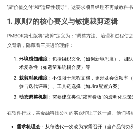
调"价值交付"和"适应性领导"，这要求项目经理不再做教科
1. 原则7的核心要义与敏捷裁剪逻辑
PMBOK第七版将"裁剪"定义为："调整方法、治理和过程
义背后，隐藏着三层进阶理解：
环境感知维度
：包括组织文化（如创新容忍度）、团队成熟
术复杂性（如遗留系统耦合度）等
裁剪对象维度
：不仅限于流程文档，更涉及会议频率（
参与迭代评审）、工具链选择（如Jira配置方案）
动态调整机制
：需要建立类似"裁剪看板"的透明化决策
在软件行业，某金融科技公司的实践印证了这一点。他们将标
需求梳理会
：从每迭代一次改为按需召开（当产品待办