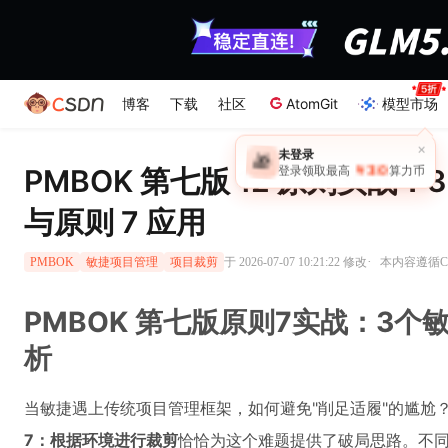
博客
下载
社区
AtomGit
模型市场
×
未登录
🎁
￥30
PMBOK 第七版 12 原则实战
登录领取最高
算力币
与原则 7 应用
·
于 2026-07-07 10:21:22 修改
本内容遵循CC
PMBOK
敏捷项目管理
项目裁剪
PMBOK 第七版原则7实战：3
析
当敏捷遇上传统项目管理框架，如何避免"削足适履"的尴尬？
7：根据环境进行裁剪
恰恰为这个难题提供了破局思路。不