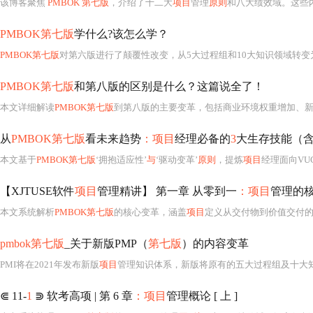
该博客聚焦
PMBOK 第七版
，介绍了十二大
项目
管理
原则
和八大绩效域。这些
PMBOK第七版
学什么?该怎么学？
PMBOK第七版
对第六版进行了颠覆性改变，从5大过程组和10大知识领域转变
PMBOK第七版
和第八版的区别是什么？这篇说全了！
本文详细解读
PMBOK第七版
到第八版的主要变革，包括商业环境权重增加、新
从
PMBOK第七版
看未来趋势
：项目
经理必备的
3
大生存技能（
本文基于
PMBOK第七版
‘拥抱适应性’
与
‘驱动变革’
原则
，提炼
项目
经理面向VU
【XJTUSE软件
项目
管理精讲】 第一章 从零到一
：项目
管理的
本文系统解析
PMBOK第七版
的核心变革，涵盖
项目
定义从交付物到价值交付的范式转移、四维约束
pmbok第七版
_关于新版PMP（
第七版
）的内容变革
PMI将在2021年发布新版
项目
管理知识体系，新版将原有的五大过程组及十大
⋐ 11-
1
⋑ 软考高项 | 第 6 章
：项目
管理概论 [ 上 ]