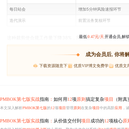
每日站会
增加5分钟风险速报环节
迭代演示
前置法务复核环节
最低
0.47元/天
开通会员,解
这种裁剪使合规工作量下降38%，同时迭代周期保持在14
成为会员后, 你将
下载资源随意下
优质VIP博文免费学
优质文
PMBOK第七版实战
指南
：
如何用
12
项
原则
搞定复杂
项目
（附真
本文深入解析
PMBOK第七版
的
12
项
项目
管理
原则
在复杂
项目
中的高阶
应用
，涵
PMBOK第七版实战
指南
：
从价值交付到
项目
成功的
12
项核心
原