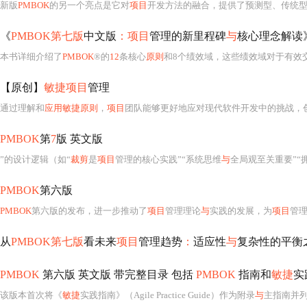
新版
PMBOK
的另一个亮点是它对
项目
开发方法的融合，提供了预测型、传统
《
PMBOK第七版
中文版
：项目
管理的新里程碑
与
核心理念解读
本书详细介绍了
PMBOK
®的
12
条核心
原则
和8个绩效域，这些绩效域对于有效
【原创】
敏捷项目
管理
通过理解和
应用敏捷原则
，
项目
团队能够更好地应对现代软件开发中的挑战，
PMBOK
第
7
版 英文版
”的设计逻辑（如“
裁剪
是
项目
管理的核心实践”“系统思维
与
全局观至关重要”“
PMBOK
第六版
PMBOK
第六版的发布，进一步推动了
项目
管理理论
与
实践的发展，为
项目
管
从
PMBOK第七版
看未来
项目
管理趋势
：
适应性
与
复杂性的平衡
PMBOK
第六版 英文版 带完整目录 包括
PMBOK
指南和
敏捷
实
该版本首次将《
敏捷
实践指南》（Agile Practice Guide）作为附录
与
主指南并列