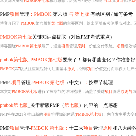
本文深入解析
PMBOK第七版
核心思想，聚焦‘价值交付系统’
与12
项
项目
管理
原
PMP
项目
管理
：PMBOK
第六版
与 第七版
有啥区别 / 如何备考
博客介绍了
PMBOK
第六版和
第七版
的主要区别，给出两版备考侧重点对比。还提出关键行动建议，
PMBOK第七版
关键知识点提取（对应PMP考试重点）
博客围绕
PMBOK第七版
展开，涵盖
项目
管理
原则
、价值交付系统、
项目
绩效域等
pmbok第七版_PMBOK第七版
要来了！都有哪些变化？你准备好
PMBOK
第
7
版从注重流程转向注重基本
原则
，强调
项目
价值交付而非仅关注产
PMP-
项目
管理-
PMBOK第七版
（中文）
：
按章节梳理
本文对
PMBOK第七版
进行了按章节的详细梳理，涵盖了关键
项目
管理
原则与
pmbok第七版
_关于新版PMP（
第七版
）内容的一点感想
PMI将在2021年推出新的
项目
管理知识体系(
PMBOK第七版
)，内容发生重大变
PMP
项目
管理-
PMBOK 第七版：
十二大
项目
管理
原则
和八大绩