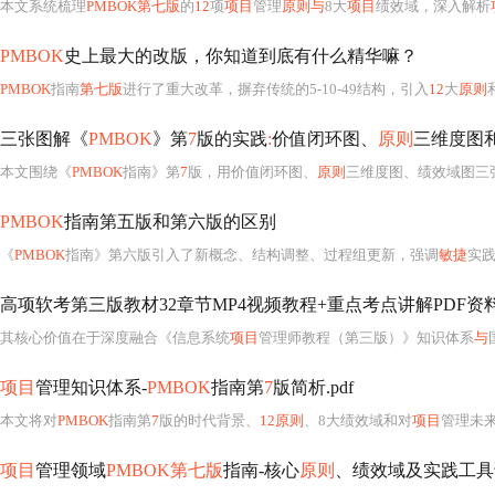
本文系统梳理
PMBOK第七版
的
12
项
项目
管理
原则与
8大
项目
绩效域，深入解析
PMBOK
史上最大的改版，你知道到底有什么精华嘛？
PMBOK
指南
第七版
进行了重大改革，摒弃传统的5-10-49结构，引入
12
大
原则
三张图解《
PMBOK
》第
7
版的实践
:
价值闭环图、
原则
三维度图
本文围绕《
PMBOK
指南》第
7
版，用价值闭环图、
原则
三维度图、绩效域图三
PMBOK
指南第五版和第六版的区别
《
PMBOK
指南》第六版引入了新概念、结构调整、过程组更新，强调
敏捷
实
其核心价值在于深度融合《信息系统
项目
管理师教程（第三版）》知识体系
与
项目
管理知识体系-
PMBOK
指南第
7
版简析.pdf
本文将对
PMBOK
指南第
7
版的时代背景、
12原则
、8大绩效域和对
项目
管理未
项目
管理领域
PMBOK第七版
指南-核心
原则
、绩效域及实践工具