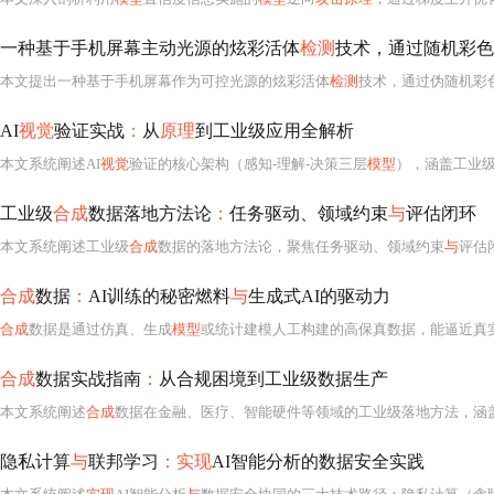
一种基于手机屏幕主动光源的炫彩活体
检测
技术，通过随机彩色
本文提出一种基于手机屏幕作为可控光源的炫彩活体
检测
技术，通过伪随机彩
AI
视觉
验证实战
：
从
原理
到工业级应用全解析
本文系统阐述AI
视觉
验证的核心架构（感知-理解-决策三层
模型
），涵盖工业
工业级
合成
数据落地方法论
：
任务驱动、领域约束
与
评估闭环
本文系统阐述工业级
合成
数据的落地方法论，聚焦任务驱动、领域约束
与
评估闭环三大核心原则
合成
数据
：
AI训练的秘密燃料
与
生成式AI的驱动力
合成
数据是通过仿真、生成
模型
或统计建模人工构建的高保真数据，能逼近真实数据分布，解决AI训练中的数据稀缺、
合成
数据实战指南
：
从合规困境到工业级数据生产
本文系统阐述
合成
数据在金融、医疗、智能硬件等领域的工业级落地方法，涵盖
隐私计算
与
联邦学习
：实现
AI智能分析的数据安全实践