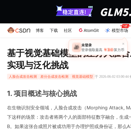
博客
下载
社区
AtomGit
模型市场
×
未登录
🎁
￥30
基于视觉基础模型的差分人脸合
登录领取最高
算力币
实现与泛化挑战
于 2026-06-02 03:00:4
人脸合成攻击检测
差分合成攻击检测
视觉基础模型
1. 项目概述与核心挑战
在生物识别安全领域，人脸合成攻击（Morphing Attac
下这样的场景：攻击者将两个人的面部特征数字融合，生成一
B。如果这张合成照片被成功用于办理护照或身份证，那么A