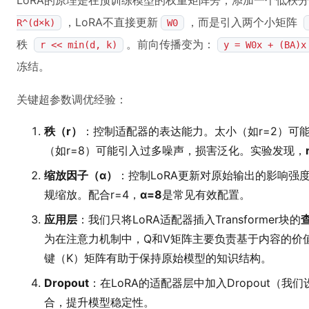
LoRA的原理是在预训练模型的权重矩阵旁，添加一个低秩
，LoRA不直接更新
，而是引入两个小矩阵
R^(d×k)
W0
秩
。前向传播变为：
r << min(d, k)
y = W0x + (BA)x
冻结。
关键超参数调优经验：
秩（r）
：控制适配器的表达能力。太小（如r=2）可
（如r=8）可能引入过多噪声，损害泛化。实验发现，
缩放因子（α）
：控制LoRA更新对原始输出的影响强
规缩放。配合r=4，
α=8
是常见有效配置。
应用层
：我们只将LoRA适配器插入Transformer块的
为在注意力机制中，Q和V矩阵主要负责基于内容的价
键（K）矩阵有助于保持原始模型的知识结构。
Dropout
：在LoRA的适配器层中加入Dropout（我
合，提升模型稳定性。