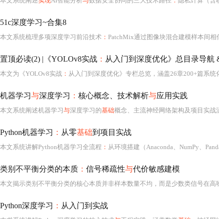
本文系统阐述
实现
AI智能分析
与
数据安全协同的三大技术路径
：
隐私计算（含联邦学习
51c深度学习~合集8
本文系统梳理多项深度学习前沿技术
：
PatchMix通过图像块混合建模样本间
置顶必读(2) |《YOLOv8实战
：
从入门到深度优化》总目录导航 
本文为《YOLOv8实战
：
从入门到深度优化》专栏总览，涵盖26章200+篇系统化
机器学习
与
深度学习
：
核心概念、技术解析
与
应用实践
本文系统阐述机器学习
与
深度学习的
基础
概念、主流神经网络架构及项目实战流程。重点涵盖监督/无监督/强化学习分
Python机器学习
：
从零
基础
到项目实战
本文系统讲解Python机器学习全流程
：
从环境搭建（Anaconda、NumPy、Pa
类别不平衡分类的本质
：
信号稀疏性
与
代价敏感建模
本文揭示类别不平衡分类的核心本质并非样本数量不均，而是少数类信号在高
Python深度学习
：
从入门到实战