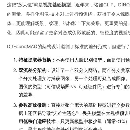
这把“放大镜”就是
视觉基础模型
。近年来，诸如CLIP、DIN
的海量、多样化图像-文本对上进行预训练，获得了令人惊
体，更能理解场景、纹理、结构和上下文关系。更重要的是
化，因此可能保留了更多对合成伪影敏感的、细粒度的视觉
DifFoundMAD的架构设计遵循了标准的差分范式，但进行
特征提取器替换
：不再使用人脸识别模型，而是使用预
双流差分架构
：设计了一个双分支网络。两个分支共享
个分支处理实时捕获图像，另一个处理可疑合成图像。
图像的类型（可信现场照 vs. 可疑证件照）进行专
的差异。
参数高效微调
：直接对整个庞大的基础模型进行全参数
据上还容易导致“灾难性遗忘”，丢失模型在大规模预
用
低秩自适应
技术，只更新模型中极少量（通常<1%
时，最大程度地保留基础模型的泛化先验。