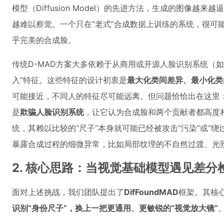
模型（Diffusion Model）的先进方法，生成的图像越来越
越难以察觉。一个只在“老式”合成数据上训练的系统，很可
乎完美的合成脸。
传统D-MAD方案大多依赖于从商用或开源人脸识别系统（如Arc
入”特征。这些特征的设计初衷是
最大化类间差异、最小化类
可能接近，不同人的特征尽可能远离。但问题恰恰出在这里
是
欺骗人脸识别系统
，让它认为合成脸和两个贡献者都高度相
统，其赖以比较的“尺子”本身就可能已经被攻击“污染”或“
暴露合成过程的细微异常，比如局部纹理的不自然过渡、光
2. 核心思路：当视觉基础模型遇见差分
面对上述挑战，我们团队提出了
DifFoundMAD
框架。其核
识别“身份尺子”，换上一把更通用、更敏锐的“视觉放大镜”