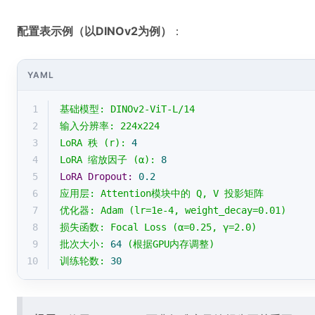
配置表示例（以DINOv2为例）
：
YAML
1
基础模型:
DINOv2-ViT-L/14
2
输入分辨率:
224x224
3
LoRA
秩
(r):
4
4
LoRA
缩放因子
(α):
8
5
LoRA Dropout:
0.2
6
应用层:
Attention模块中的
Q,
V
投影矩阵
7
优化器:
Adam
(lr=1e-4,
weight_decay=0.01)
8
损失函数:
Focal
Loss
(α=0.25,
γ=2.0)
9
批次大小:
64
(根据GPU内存调整)
10
训练轮数:
30