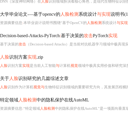
DNN（深度神经网络）在
人脸
识别领域扮演着核心角色，是现代生物特征识别技术中最
大学毕业论文-—基于opencv的
人脸检测
系统设计
与实现
说明书(1)
资源摘要信息
:
本毕业设计说明书围绕“基于OpenCV的
人脸检测
系统设计
与实现
Decision-based-Attacks-PyTorch
:
基于决策的
攻击
PyTorch
实现
基于决策的
攻击
（Decision-based Attacks）是当前对抗机器学习领域中极具
人脸
识别方案
实现
.zip
人脸
识别方案
实现
是当前人工智能
与
计算机
视觉
领域中极具实用价值和研究深度的核心技术方向之一
关于
人脸
识别研究的几篇综述文章
人脸
识别作为计算机
视觉与
生物特征识别领域的重要研究方向，其发展历程横跨数十年，从早期基于几何特征的手工设计
特定领域
人脸检测
中的隐私保护在线AutoML
资源摘要信息
:
“特定领域
人脸检测
中的隐私保护在线AutoML”是一项面向垂直