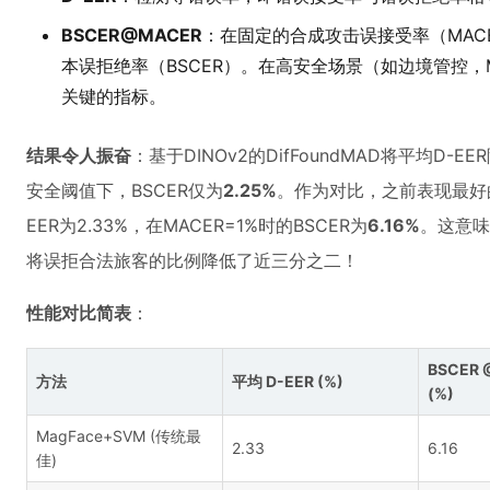
BSCER@MACER
：在固定的合成攻击误接受率（MACER
本误拒绝率（BSCER）。在高安全场景（如边境管控，M
关键的指标。
结果令人振奋
：基于DINOv2的DifFoundMAD将平均D-EE
安全阈值下，BSCER仅为
2.25%
。作为对比，之前表现最好的传
EER为2.33%，在MACER=1%时的BSCER为
6.16%
。这意味
将误拒合法旅客的比例降低了近三分之二！
性能对比简表
：
BSCER 
方法
平均 D-EER (%)
(%)
MagFace+SVM (传统最
2.33
6.16
佳)