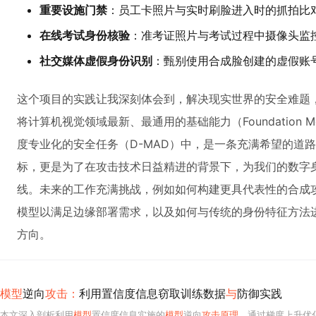
重要设施门禁
：员工卡照片与实时刷脸进入时的抓拍比
在线考试身份核验
：准考证照片与考试过程中摄像头监
社交媒体虚假身份识别
：甄别使用合成脸创建的虚假账
这个项目的实践让我深刻体会到，解决现实世界的安全难题
将计算机视觉领域最新、最通用的基础能力（Foundation 
度专业化的安全任务（D-MAD）中，是一条充满希望的道
标，更是为了在攻击技术日益精进的背景下，为我们的数字
线。未来的工作充满挑战，例如如何构建更具代表性的合成
模型以满足边缘部署需求，以及如何与传统的身份特征方法
方向。
模型
逆向
攻击：
利用置信度信息窃取训练数据
与
防御实践
本文深入剖析利用
模型
置信度信息实施的
模型
逆向
攻击原理
，通过梯度上升优