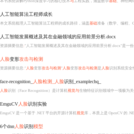
本书系统讲解Python深度学习的核心技术
与
工程实践，涵盖数学
基础
、神经网
人工智能算法工程师成长
本文系统梳理人工智能算法工程师的成长路径，涵盖
基础
准备（数学、编程、C
人工智能发展概述及其在金融领域的应用前景分析.docx
资源摘要信息
:
"人工智能发展概述及其在金融领域的应用前景分析.docx"是一
人脸
变形
攻击与检测
资源摘要信息
:
"
人脸
变形
攻击与检测
"
人脸
变形
攻击与检测
是
人脸
识别系统安全
face-recognition_
人脸检测_人脸
识别_examplechq_
人脸
识别（Face Recognition）是计算机
视觉与
生物特征识别领域中一项极为关键且应用
EmguCV
人脸
识别实验
EmguCV 是一个基于 .NET 平台的开源计算机
视觉
库，本质上是 OpenCV 的 .
6个dnn
人脸
识别
模型