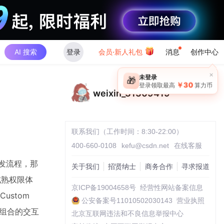
AI 搜索
登录
会员·新人礼包
消息
创作中心
weixin_31309419
联系我们（工作时间：8:30-22:00）
400-660-0108
kefu@csdn.net
在线客服
开发流程，那
关于我们
招贤纳士
商务合作
寻求报道
的成熟权限体
京ICP备19004658号
经营性网站备案信息
ustom
公安备案号11010502030143
营业执照
可组合的交互
北京互联网违法和不良信息举报中心