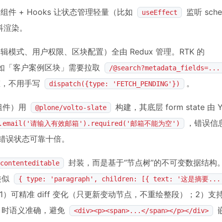
件 + Hooks 让状态管理轻量（比如
监听 sch
useEffect
抖渲染。
编辑模式、用户权限、区块配置）全由 Redux 管理。RTK 的
比如「客户案例区块」需要拉取
/@search?metadata_fields=...
状态，不用手写
。
dispatch({type: 'FETCH_PENDING'})
 组件）用
构建，其底层 form state 由 Y
@plone/volto-slate
，错误信
g().email('请输入有效邮箱').required('邮箱不能为空')
错误状态可靠十倍。
封装，而是基于“节点树”的不可变数据结构
contenteditable
类似
{ type: 'paragraph', children: [{ text: '这是摘要...
）可精准 diff 变化（只更新变动节点，不重绘整段）；2）支
ML 时语义准确，避免
<div><p><span>...</span></p></div>