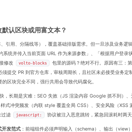
接改默认区块或用富文本？
、富文本、引用、分隔线等），覆盖基础排版需求。但一旦涉及业务逻
入第三方预约系统并传入当前页面 URL 作为来源参数」、「根据用户登
直接修改
包里的源码？绝对不行。原因有三：第一
volto-blocks
须提交 PR 到官方仓库，审核周期长，且社区未必接受业务定
要的区块完全不同，强行共用会导致代码腐化。
快，长期是灾难：SEO 失效（JS 渲染内容 Google 抓不到）
式冲突频发（内联 style 覆盖全局 CSS）、安全风险（XSS
未过滤
协议被注入恶意跳转，紧急回滚耗时两天
javascript:
式开发范式
：前端组件必须声明输入（schema）、输出（view