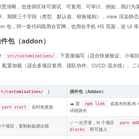
端职责清晰，也使得区块可测试、可复用、可审计。例如，我们为
率、期限三个字段（类型、默认值、校验规则），view 渲染静态结
pm 包，同一套代码既用在官网，也用在手机 H5 页面，连 UI 
插件包（addon）
录
下直接编写（适合快速验证、小项目
src/customizations/
配置加载（适合多项目复用、团队协作、CI/CD 流水线）。
）
插件包（Addon）
rc/customizations/
🐢 需
或发布到私有 re
npm link
实时热更新
yarn start
试链路长
✅ 一次开发，N 个项目
yarn ad
单个项目，复制粘贴易出错
即可接入
blocks