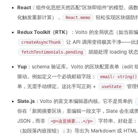
React
：组件化思想天然匹配“区块即组件”的模型。函数组
化触发重新计算），
轻松实现区块级防
React.memo
Redux Toolkit（RTK）
：Volto 的全局状态（如当前
让 API 调用变得极其干净——
createAsyncThunk
就能处理 loading 
fetchTestimonials.pending
Yup
：schema 验证库。Volto 的区块配置表单（edit
驱动。例如定义一个必填邮箱字段：
email: strin
单，无需手动绑定。这比手写正则 +
管理
useState
Slate.js
：Volto 的富文本编辑器内核。它不是简单的
你在「新闻摘要区块」里编辑一段文字，Slate 会生成
JSON，而非
字符串。好处是：1
<p>这是摘要...</p>
（如段落内嵌按钮）；3）导出为 Markdown 或 HT