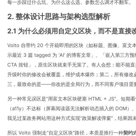
每一步踩过什么坑、为什么这么选、参数怎么调才不翻车。
2. 整体设计思路与架构选型解析
2.1 为什么必须用自定义区块，而不是直
Volto 自带约 20 个开箱即用的区块（如标题、图像
示最近 3 篇 tagged 为 ‘AI’ 的博客文章」、「嵌
CTA 按钮」，原生区块就束手无策了。有人会想：能不能
升级时你的修改会被覆盖，维护成本爆炸；第二，所有修改必
三，最致命的是——你改的是全局行为，而不同客户项目需
另一种常见误区是“用富文本区块硬塞 HTML + JS”。短期看
（a11y）不达标（屏幕阅读器无法解析动态插入的 DOM）、样
我见过某政务网站用这种方式实现“政策解读弹窗”，结果因
所以 Volto 强制走“自定义区块”路径，本质是推行一种
契约