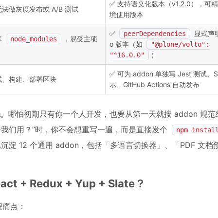
✅ 支持语义化版本（v1.2.0），可
法做灰度发布或 A/B 测试
境使用版本
✅
显式声明
peerDependencies
享
，易受主项
node_modules
o 版本（如
"@plone/volto":
）
"^16.0.0"
✅ 可为 addon 单独写 Jest 测试、St
试、构建、部署区块
示、GitHub Actions 自动发布
径
。哪怕初期只有你一个人开发，也要从第一天就按 addon 规
块给我们用？”时，你不会想重写一遍，而是直接发个
npm instal
淀 12 个通用 addon，包括「多语言切换器」、「PDF 文
 Redux + Yup + Slate？
程痛点：