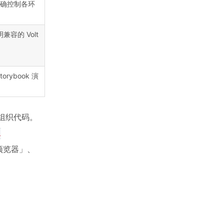
精确控制各环
兼容的 Volt
orybook 演
范组织代码。
l
档预览器」、