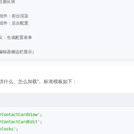
口，注册区块
iew 组件：前台渲染
dit 组件：后台配置
ma 定义：生成配置表单
块图标（编辑器侧边栏显示）
、提供什么、怎么加载”。标准模板如下：
/ContactCardView'
;
/ContactCardEdit'
;
blocks'
;