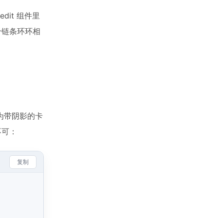
dit 组件里
e。整个链条环环相
为带阴影的卡
不可：
复制