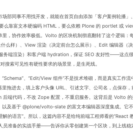
市场部同事不用找开发，就能在首页自由添加「客户案例轮播」
硬编码 HTML，要么依赖 Plone 的 portlet 或 view
里，协作效率极低。Volto 的区块机制彻底翻转了这个逻辑：
单长什么样）、View 渲染（决定前台怎么展示）、Edit 编辑器
端渲染）和客户端 hydration，保证 SEO 友好性——这点
类对搜索可见性有硬性要求的场景里，是生死线。
eact”、“Schema”、“Edit/View 组件”不是技术堆砌，而是真实工
器里拖进去，填上客户头像 URL、引述文字、公司名，点保存，
on 后端代码，不改 Zope 配置，不重启服务。这背后是 Volto 
、以及基于 @plone/volto-slate 的富文本编辑器深度集成。
者能理解的语言”。所以，这篇内容不是给纯前端工程师看的“React 
目交付人员准备的实战手册——告诉你从零创建第一个区块，到上线