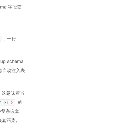
ema 字段变
，一行
up schema
息自动注入表
。这意味着当
的
' }] }
持复杂嵌套
嵌套污染。