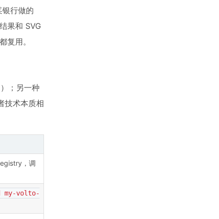
某银行做的
果和 SVG
库都复用。
）；另一种
二者技术本质相
gistry，调
d my-volto-