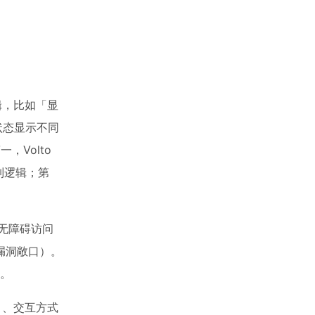
辑，比如「显
录状态显示不同
，Volto
制逻辑；第
、无障碍访问
 漏洞敞口）。
。
）、交互方式