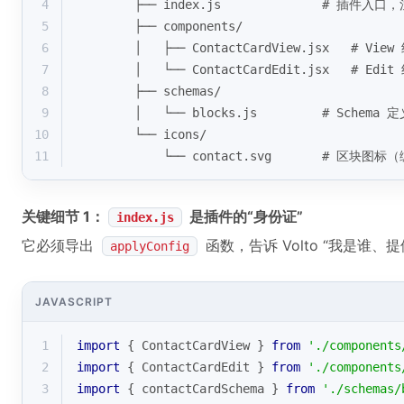
4
        ├── index.js              # 插件入
5
        ├── components/
6
        │   ├── ContactCardView.jsx   # V
7
        │   └── ContactCardEdit.jsx   # E
8
        ├── schemas/
9
        │   └── blocks.js         # Sche
10
        └── icons/
11
            └── contact.svg       # 区
关键细节 1：
是插件的“身份证”
index.js
它必须导出
函数，告诉 Volto “我是谁
applyConfig
JAVASCRIPT
1
import
 { ContactCardView } 
from
'./components
2
import
 { ContactCardEdit } 
from
'./components
3
import
 { contactCardSchema } 
from
'./schemas/