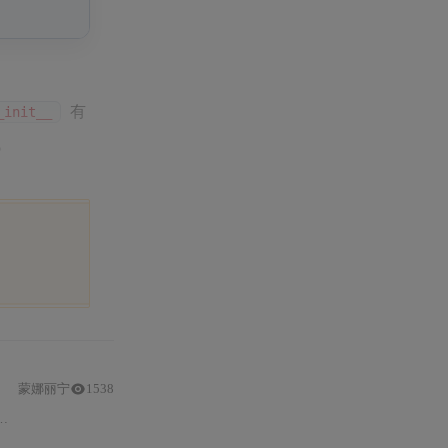
有
_init__
。
蒙娜丽宁
1538
继承
问题，还通过代码示例展示
super()
应用，助读者