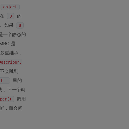
object
你在
的
D
。如果
B
是一个静态的
MRO 是
多重继承，
Describer,
不会跳到
里的
it__
找，下一个就
调用
per()
题”，而会问