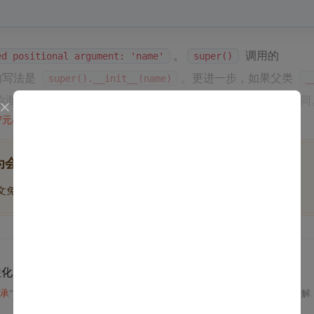
。
调用的
ed positional argument: 'name'
super()
的写法是
。更进一步，如果父类
super().__init__(name)
_
你面对多重继承时，不同父类的
参数可能完全不同
__init__
47元/天
开通会员,解锁全文
为会员后, 你将解锁
博文免费学
优质文库回答免费看
付费资源9折优惠
性化算法
与super()
用法
承
”问题。
Python
引入
MRO
规则解决此问题，文中分析
MRO
顺序计算方法，解释C3线性化算法避免菱形