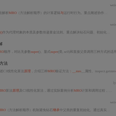
wei
法解析
MRO
（方法解析顺序）的计算逻辑
与
运行时行为。重点阐述协作式初始化
wei
()
作为代理对象的本质及参数传递黄金法则。重点解决钻石问题、初始化重复、
解
RO
顺序，对比无参数
super
()、显式
super
(类, self)和直接父类调用三种方式的适
证方法
述C3线性化算法
原理
，介绍三种
MRO
验证方法
：__mro
__属性、inspect.getmro
l
MRO
算法
原理
及C3线性化算法，通过实际案例分析
MRO
计算和调用过程，还讲解了
wei
MRO
（方法解析顺序）机制避免钻石
继承
中父类的重复初始化。通过真实生产案例、