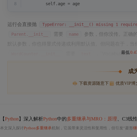
8
        self.age = age
运行会直接抛
TypeError: __init__() missing 1 requir
需要
参数，但你没传。正确
Parent.__init__
name
默认参数，你也得显式传递或利用默认值。但问题在于，当
最低
0.
需要
，`Vocabulary.
WordCounter.__init__
text
成
下载资源随意下
优质VIP
【
Python
】深入解析
Python
中的
多重继承与MRO：原理
、C3线
本文深入探讨
Python多重继承
机制，它虽带来灵活性和复用性，但引发“菱形
继