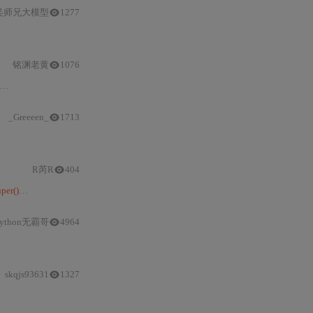
吴师兄大模型
1277
多重继承
语法、方法解析顺序（
MRO
），还通过Mermaid流程图可视化
MRO
铭渊老黄
1076
MRO
结构
与
影响，还提及
super()
用法、调试技巧、最佳实践，以及
_Greeeen_
1713
R芮R
404
uper()
常见报错原因，包括非类方法误用、
继承
链断裂及__class__变量被覆
Python无霸哥
4964
多重继承
的场景下。
MRO
列表定义了方法解析顺序，
su
skqjs93631
1327
MRO
及使用
super()
函数。同时提醒开发者注意复