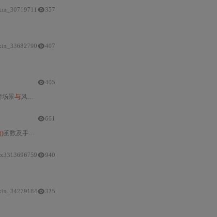
xin_30719711
357
原理：super()
并非调用父类，而是依据当前调用栈顶端类的
MRO
动态委托至下
xin_33682790
407
MRO
断裂等工程级陷阱，并提供可落地的5条团队规范、调试三步法和横切关
405
用场景
与
风险，并通过钻石
继承
案例说明正确用法。涵盖Mixin设计、
MRO
调试
661
()
函数及手动推算，并详解
super()
在菱形
继承
中的动态调用行为。同时涵盖
多重
yx3313696759
940
super()
工作
原理
，指出常见陷阱并给出解决方案，最后提供最佳实践建议
xin_34279184
325
MRO
线性化规则详解、
super()
在__init__链中的参数传递规范、常见