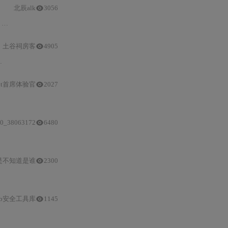
北辰alk
3056
优势
与
风险，强调掌
土谷祠房客
4905
多重继承
中，如果要确保所有父类的初始
gent首席体验官
2027
多重继承
中使用
super()
函数时，如何结合
MRO
来避免方法重复调用，
0_38063172
6480
继承
的二义性问题，详细讲解拓扑排序及
Python
计算
MRO
的C3算法，还提及
是不知道是谁
2300
super
并非直接调用
eb安全工具库
1145
不同
继承
结构中的应用，还提及
super()
函数
与 MRO
的结合使用。强调了
MRO