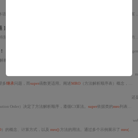
本语法、方法解析顺序（
MRO
）、
super()
函数行为、菱形
继承
问题及解决方案，还提及实际应用场景、最佳实践、常见问题解决，指出其
 ]
特别是
super()
函数的作用。
super()
并不直接调用父类方法，而是遵循
MRO
（方法解析顺序）调用下一个类的方法。在
！
AI A
解析了
MRO
的基础知识、查看方法、解析示例以及在复杂场景下的应用。特别强调了在
m
理多
继承
问题，而
super
函数更适用。阐述
MRO
（方法解析顺序表）概念，分析多
还
solution Order）决定了方法解析顺序，遵循C3算法。
super
依据类的
mro
列表找到指定类右边的类并进行绑定。不理解这一点可能导致混淆，
w
O
）的概念、计算方式，以及
mro()
方法的用法。通过多个示例展示了
mro()
在