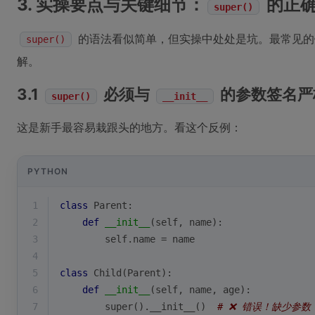
3. 实操要点与关键细节：
的正确
super()
的语法看似简单，但实操中处处是坑。最常见的
super()
解。
3.1
必须与
的参数签名严
super()
__init__
这是新手最容易栽跟头的地方。看这个反例：
PYTHON
1
class
Parent
:
2
def
__init__
(
self, name
):
3
        self.name = name
4
5
class
Child
(
Parent
):
6
def
__init__
(
self, name, age
):
7
super
().__init__()  
# ❌ 错误！缺少参数 '