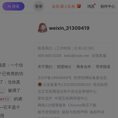
AI 搜索
登录
会员·新人礼包
消息
创作中心
weixin_31309419
联系我们（工作时间：8:30-22:00）
400-660-0108
kefu@csdn.net
在线客服
场景：一个功
关于我们
招贤纳士
商务合作
寻求报道
个已有类的功
京ICP备19004658号
经营性网站备案信息
来了：当你真
公安备案号11010502030143
营业执照
被调了
__
北京互联网违法和不良信息举报中心
的调
家长监护
中国互联网举报中心
per()
网络110报警服务
Chrome商店下载
—它不是个
账号管理规范
版权与免责声明
版权申诉
不用