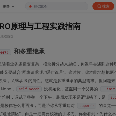
更多
搜索
承：MRO原理与工程实践指南
SA版权协议
和多重继承
per()
装，但随着业务逻辑变复杂、模块拆分越来越细，你迟早会遇到这种
功能又要融合“网络请求”和“缓存管理”。这时候，你本能地想把两
的方法，又继承 B 的属性。这就是多重继承的典型需求。但问题
 None，
没初始化，甚至同一个父类的
self.vocab
__init
个坑时，调试了整整一个下午，最后发现不是逻辑错了，是
su
不是教你怎么背语法，而是带你从零重建对
的直觉—
super()
是“危险禁区”，而是一把需要校准的手术刀。你会看到：为什么