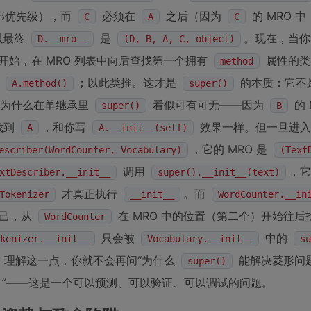
部优先级），而
必须在
之后（因为
的 MRO 中
C
A
C
以最终
是
。现在，当
D.__mro__
(D, B, A, C, object)
开始，在 MRO 列表中向后查找第一个拥有
属性的类
method
调
；以此类推。这才是
的本质：它不
A.method()
super()
了为什么在单继承里
看似可有可无——因为
的 
super()
B
找到
，和你写
效果一样。但一旦进入
A
A.__init__(self)
，它的 MRO 是
escriber(WordCounter, Vocabulary)
(Text
调用
，它
xtDescriber.__init__
super().__init__(text)
才真正执行
。而
Tokenizer
__init__
WordCounter.__in
己，从
在 MRO 中的位置（第二个）开始往后
WordCounter
只会被
中的
kenizer.__init__
Vocabulary.__init__
su
。理解这一点，你就不会再问“为什么
能解决菱形问
super()
”——这是一个可以预测、可以验证、可以调试的问题。