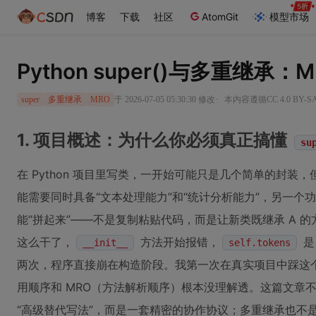
博客
下载
社区
AtomGit
模型市场
Python super()与多重继
·
于 2026-07-05 05:30:30 修改
本内容遵循CC 4.0 BY-
super
多重继承
MRO
1. 项目概述：为什么你必须真正搞懂
su
在 Python 项目里写类，一开始可能只是几个简单的封
能需要同时具备“文本处理能力”和“统计分析能力”，另一个
能“拼起来”——不是复制粘贴代码，而是让新类既继承 A 
这么干了，
方法开始报错，
是
__init__
self.tokens
两次，程序直接崩在构造阶段。我第一次在真实项目中踩这
用顺序和 MRO（方法解析顺序）根本没理解透。这篇文章
“高级替代写法”，而是一套精密的协作协议；多重继承也不