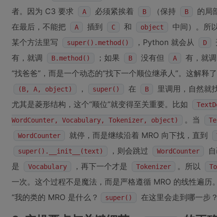
者。因为 C3 要求
必须紧挨着
（保持
的局
A
B
B
在最后，不能把
插到
和
中间）。所
A
C
object
某个方法里写
，Python 就会从
super().method()
D
有，就调
；如果
没有但
有，就
B.method()
B
A
“找爸爸”，而是一个动态的“找下一个顺位继承人”。这解释
，
在
里调用，自然就
(B, A, object)
super()
B
尤其是菱形结构，这个“顺位”就变得至关重要。比如
TextD
。当
WordCounter, Vocabulary, Tokenizer, object)
Te
就停，而是继续沿着 MRO 向下找，直到
WordCounter
，则会跳过
自
super().__init__(text)
WordCounter
是
，再下一个才是
。所以
Vocabulary
Tokenizer
To
一次。这个过程不是魔法，而是严格遵循 MRO 的线性遍历
“我的类的 MRO 是什么？
在这里会走到哪一步？
super()