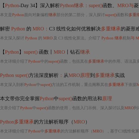
【
Python
-Day 34】深入解析
Python继承：super()
函数、
MRO与
菱
本文是
Python
面向对象编程
继承
部分的第二部分，深入探讨
super()
函数和
多重
解密
Python
的
MRO：
C3 线性化如何优雅解决
多重继承
的菱形
本文深入探讨
Python
的
MRO
及 C3 线性化算法。介绍了
Python 继承
机制
与 
【
Python
】
super()
函数丨
MRO
丨钻石
继承
本文详细介绍了
Python
中的
super()
函数，包括其在
多重继承
中的作用、语法及
Python super()
方法深度解析
：
从
MRO原理
到
多重继承
实战
本文深入剖析
Python
中
super()
方法的工作机制，重点阐释其在
多重继承
下依据
本文带你完全掌握
Python
中
super()
函数的用法和
原理
文章介绍了
Python
中
super()
函数的使用，包括入门示例、深入探讨以及
MRO
列
Python多重继承
的方法解析顺序（
MRO
）
本文详细介绍了
Python
中
多重继承
的方法解析顺序（
MRO
），基于C3线性化