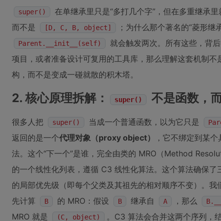
在单继承里只是“多打几个字”，但在多重继承里
super()
而不是
；为什么那个著名的“菱形继
[D, C, B, object]
就会触发两次。所有这些，背后都
Parent.__init__(self)
项目，或者准备设计可复用的工具库，那么理解这套机制不
构，而不是变成一碰就散的积木塔。
2. 核心原理拆解：
不是函数，而
super()
很多人把
当成一个普通函数，以为它只是
super()
Par
返回的是一个
代理对象（proxy object）
，它不绑定到某个
法。这个“下一个”是谁，完全由类的 MRO（Method Resolu
的一个线性化列表，遵循 C3 线性化算法。这个算法确保
的局部优先级（即每个父类及其祖先的相对顺序不变）。我
先计算
的 MRO：假设
继承自
，那么
B
B
A
B._
MRO 就是
。C3 算法会合并这两个序列，
(C, object)