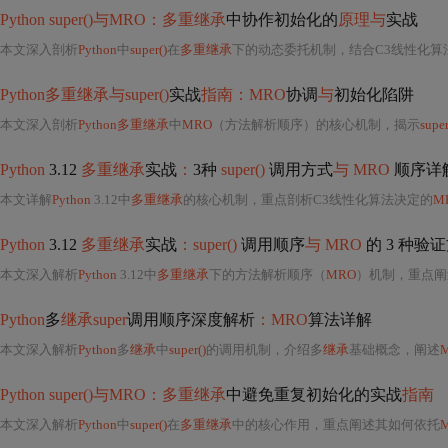
Python super()与MRO：多重继承
中协作初始化的
原理与
实战
本文深入剖析
Python
中
super()
在
多重继承
下的动态委托机制，结合C3线性化算
Python多重继承与super()
实战
指南：MRO
协调
与
初始化陷阱
本文深入剖析
Python多重继承
中
MRO
（方法解析顺序）的核心机制，揭示
super
Python
3.12
多重继承
实战
：
3种
super()
调用方式
与 MRO
顺序详
本文详解
Python
3.12中
多重继承
的核心机制，重点剖析C3线性化算法决定的
M
Python
3.12
多重继承
实战
：super()
调用顺序
与 MRO
的 3 种验
本文深入解析
Python
3.12中
多重继承
下的方法解析顺序（
MRO
）机制，重点阐
Python
多
继承super
调用顺序深度解析
：MRO
算法详解
本文深入解析
Python
多
继承
中
super()
的调用机制，介绍多
继承
基础概念，阐述
Python super()与MRO：多重继承
中避免重复初始化的实战
指南
本文深入解析
Python
中
super()
在
多重继承
中的核心作用，重点阐述其如何依托