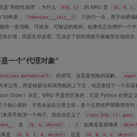
就是“系统性崩溃”；为什么
的 MRO 是
D(B, C)
[D, B, C,
承”结构里，
只执行一次，而手动硬编
Tokenizer.__init__()
有一套清晰、可推演、可验证的规则。如果你正在维护一个中大型 
是加分项，而是生存必需。它决定了你的类能不能被安全地组合
是一个“代理对象”
的简写。这是最危险的误解。
entClass.method(self)
super
具体父类，而是根据当前调用栈的上下文，动态查找下一个应该
tion Order）决定。MRO 不是凭空来的，它是 Python 在类
了三个核心原则：子类永远在父类之前；多个父类按声明顺序排列
们来亲手推演一个例子。假设你定义了
class D(B, C): pass
是
；
如果是直接继承
_mro__
(B, A, object)
C
objec
结果是
还是
(D, B, C, A, object)
(D, B, A, C, object)