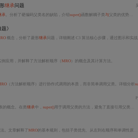
形
继承
问题
继承
。分析了硬编码父类名的缺陷，介绍
super()
函数解耦子类
与
父类的优势。阐述
难题》
MRO
概念，分析了菱形
继承
问题，详细阐述 C3 算法核心步骤，通过图示和实战案例展示
实例应用，并解释了方法解析顺序（
MRO
）的概念及其计算方法。
MRO
（方法解析顺序）进行协作式调用的本质，而非简单调用父类。详细分析
s
表的概念。在类
继承
中，
super()
用于调用父类的方法，避免了直接引用父类可能导致的问题，尤其是在
算法。文章解释了
MRO
的基本规则，包括子类优先、从左到右顺序和单调性原则，并通过实例展示了如何查看