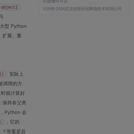
出版物许可证
 object]
©1999-2026北京创新乐知网络技术有限公司
码
Python
、扩展、重
实际上
()
被调用的方
定义时就计算好
；保持各父类
，Python 会
，它的
t
？答案是后