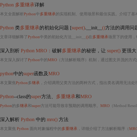
Python 多重继承
详解
本文全面解析
Python
中
多重继承
的实现机制、使用场景和最佳实践。介绍了基
Python
类
多重继承
的初始化问题 [
super()
.__init__
()
方法的调用问题
文章详细解释了
Python
中类的初始化方法__init__
()
在
多重继承
场景下的使用，
深入剖析
Python MRO：
破解
多重继承
的秘密，让
super()
更强大
本文深入探讨了
Python
中的
MRO
（方法解析顺序）机制，通过图文并茂的方式
python
中的
super
函数及
MRO
本文聚焦
Python
多
继承
，介绍调用父类方法的两种方式，指出类名调用无法处
Python
--class的
super
方法、
多重继承
和
MRO
Python
的多
继承
和
super
方法可能导致非预期的调用顺序。
MRO
（Method Re
深入解析
Python
中的
mro()
方法
本文聚焦
Python
面向对象编程中的
多重继承
，详细介绍了方法解析顺序（
MR