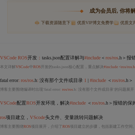
成为会员后, 你将
下载资源随意下
优质VIP博文免费学
优质文
VSCode ROS
开发
：
tasks.json配置详解与
#include
＜
ros/ros
.h＞报
本文详解
VSCode
中
ROS
开发的tasks.json核心配置，重点解决
#include <ros/ros.
fatal error
: ros/ros
.h
:
没有那个文件或目录
1
|
#include
＜
ros/ros
.h＞
博客主要围绕编译时出现‘fatal error
: ros/ros
.h
:
没有那个文件或目录’的问题展
VSCode
配置
ROS
开发环境，解决
#include
＜
ros/ros
.h＞报错的保
ros
项目建立，
VScode
头文件、变量跳转问题解决
博客主要围绕
ROS
项目展开，介绍了
ROS
项目建立的步骤，包括新建工作空间、创建功能包、编写源代码、修改配置文件、配置环境变量等。还针