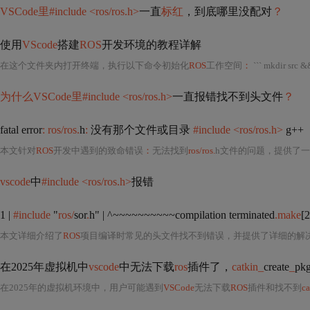
VSCode里#include <ros/ros.h>
一直
标红
，到底哪里没配对
？
使用
VScode
搭建
ROS
开发环境的教程详解
在这个文件夹内打开终端，执行以下命令初始化
ROS
工作空间
：
``` mkdir src &
为什么VSCode里#include <ros/ros.h>
一直报错找不到头文件
？
fatal error
: ros/ros.
h
:
没有那个文件或目录
#include <ros/ros.h>
g++
本文针对
ROS
开发中遇到的致命错误
：
无法找到
ros/ros.
h文件的问题，提供了一套详细
vscode
中
#include <ros/ros.h>
报错
1 |
#include
"
ros/
sor
.
h" | ^~~~~~~~~~~compilation terminated
.make
[2
本文详细介绍了
ROS
项目编译时常见的头文件找不到错误，并提供了详细的解决步
在2025年虚拟机中
vscode
中无法下载
ros
插件了，
catkin_
create
_
p
在2025年的虚拟机环境中，用户可能遇到
VSCode
无法下载
ROS
插件和找不到
ca