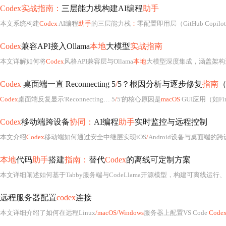
Codex实战指南：
三层能力栈构建AI编程
助手
本文系统构建
Codex
AI编程
助手
的三层能力栈
：
零配置即用层（GitHub Copilot Web）、标准集成层（VS Co
Codex
兼容API接入Ollama
本地
大模型
实战指南
本文详解如何将
Codex
风格API兼容层与Ollama
本地
大模型深度集成，涵盖架构选型
Codex
桌面端一直 Reconnecting 5
/
5？根因分析与逐步修复
指南
Codex
桌面端反复显示'Reconnecting… 5
/
5'的核心原因是
macOS
GUI应用（如Fin
Codex
移动端跨设备
协同：
AI编程
助手
实时监控与远程控制
本文介绍
Codex
移动端如何通过安全中继层实现iOS
/
Android设备与桌面端的
本地
代码
助手
搭建
指南：
替代
Codex
的离线可定制方案
本文详细阐述如何基于Tabby服务端与CodeLlama开源模型，构建可离线运行
远程服务器配置
codex
连接
本文详细介绍了如何在远程Linux
/macOS/Windows
服务器上配置VS Code
Code