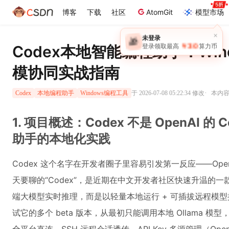
博客
下载
社区
AtomGit
模型市场
×
未登录
🎁
￥30
Codex本地智能编程助手：Windo
登录领取最高
算力币
模协同实战指南
·
于 2026-07-08 05:22:34 修改
本内容遵
Codex
本地编程助手
Windows编程工具
1. 项目概述：Codex 不是 OpenAI 
助手的本地化实践
Codex 这个名字在开发者圈子里容易引发第一反应——Op
天要聊的“Codex”，是近期在中文开发者社区快速升温的
端大模型实时推理，而是以轻量本地运行 + 可插拔远程模
试它的多个 beta 版本，从最初只能调用本地 Ollama 模型，