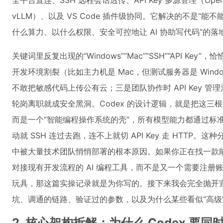
全平台直连、SSH 远程会话透传、API Key 多源管理（OpenAI /
vLLM）、以及 VS Code 插件级协同。它解决的不是“
什么算力、以什么权限、安全可控地让 AI 协助写代码”的落
关键词里反复出现的“Windows”“Mac”“SSH”“API K
开发环境割裂（比如主力机是 Mac，但测试服务器是 Window
不敢把敏感代码上传公有云；三是团队协作时 API Key 管
轮岗离职就成安全黑洞。Codex 的设计逻辑，就是把这三
而是一个“智能编程操作系统的壳”，所有模型能力都通过标
动就 SSH 连过去跑，连不上就切 API Key 走 HTT
中被大量技术团队悄悄部署的根本原因。如果你正在找一款能
对接现有开发流程的 AI 编程工具，而不是又一个需要注
玩具，那这篇实操记录就是为你写的。接下来我会完全抛开
坑、调通的链路、验证过的参数，以及为什么某些看似“高级
2. 核心架构拆解：为什么 Codex 要