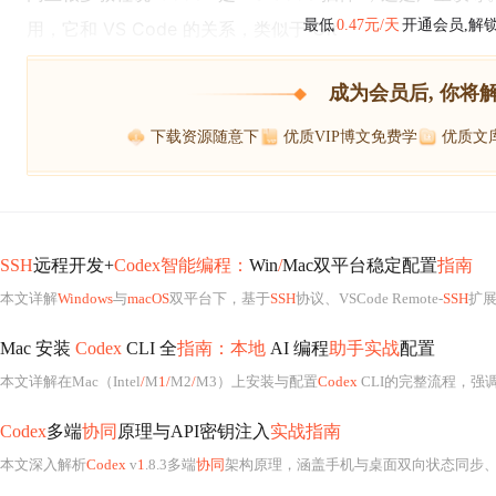
最低
0.47元/天
开通会员,解
用，它和 VS Code 的关系，类似于 Git
成为会员后, 你将
下载资源随意下
优质VIP博文免费学
优质文
SSH
远程开发+
Codex智能编程：
Win
/
Mac双平台稳定配置
指南
本文详解
Windows
与
macOS
双平台下，基于
SSH
协议、VSCode Remote-
SSH
扩
Mac 安装
Codex
CLI 全
指南：本地
AI 编程
助手实战
配置
本文详解在Mac（Intel
/
M
1/
M2
/
M3）上安装与配置
Codex
CLI的完整流程，强
Codex
多端
协同
原理与API密钥注入
实战指南
本文深入解析
Codex
v
1
.8.3多端
协同
架构原理，涵盖手机与桌面双向状态同步、Web