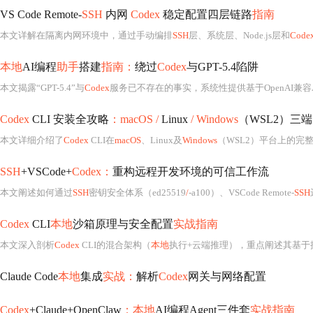
VS Code Remote-
SSH
内网
Codex
稳定配置四层链路
指南
本文详解在隔离内网环境中，通过手动编排
SSH
层、系统层、Node.js层和
Code
本地
AI编程
助手
搭建
指南：
绕过
Codex
与GPT-5.4陷阱
本文揭露“GPT-5.4”与
Codex
服务已不存在的事实，系统性提供基于OpenAI兼容A
Codex
CLI 安装全攻略
：macOS /
Linux
/ Windows
（WSL2）三端
本文详细介绍了
Codex
CLI在
macOS
、Linux及
Windows
（WSL2）平台上的完整安装流
SSH
+VSCode+
Codex：
重构远程开发环境的可信工作流
本文阐述如何通过
SSH
密钥安全体系（ed25519
/
-a100）、VSCode Remote-
SSH
Codex
CLI
本地
沙箱原理与安全配置
实战指南
本文深入剖析
Codex
CLI的混合架构（
本地
执行+云端推理），重点阐述其基于
Claude Code
本地
集成
实战：
解析
Codex
网关与网络配置
Codex
+Claude+OpenClaw
：本地
AI编程Agent三件套
实战指南