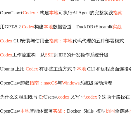
OpenClaw+
Codex：
构建
本地
可执行AI Agent的完整实践
指南
用GPT-5.2
Codex
构建
本地
数据管道
：
DuckDB+Streamlit
实战
Codex
CLI安装与使用全
指南：本地
代码代理的五种部署模式
Codex
工作流重构
：
从
SSH
到IDE的开发操作系统升级
Ubuntu 上用
Codex
有哪些主流方式？
本地
CLI 和远程桌面连
OpenClaw卸载
指南：macOS
与
Windows
系统级驱动清理
为什么文档里既写 C
:
\Users\\.
codex
又写 ~
/.codex
？这两个路径在
OpenClaw
本地
智能体部署
实战：
Docker+Skills+模型
协同
全链路