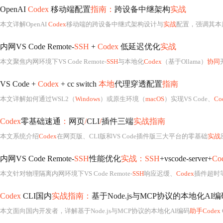
OpenAI
Codex
移动端配置
指南：
跨设备中继架构
实战
本文详解OpenAI
Codex
移动端的跨设备中继式架构设计与
实战
配置，强调其本
内网VS Code Remote-
SSH
+
Codex
低延迟优化
实战
本文聚焦内网环境下VS Code Remote-
SSH
与本地化
Codex
（基于Ollama）
协同
VS Code +
Codex
+ cc switch
本地
代理穿透配置
指南
本文详解如何通过WSL2（
Windows
）或原生环境（
macOS
）实现VS Code、
Co
Codex
零基础速通
：
网页
/
CLI
/
插件三端
实战指南
本文系统介绍
Codex
在网页版、CLI版和VS Code插件版三大平台的零基础
实战
内网VS Code Remote-
SSH
性能优化
实战：SSH
+vscode-server+
Co
本文针对物理隔离内网环境下VS Code Remote-
SSH
响应迟缓、
Codex
插件超时
Codex
CLI国内
实战指南：
基于Node.js与MCP协议的本地化AI编
本文面向国内开发者，详解基于Node.js与MCP协议的本地化AI编码
助手Codex