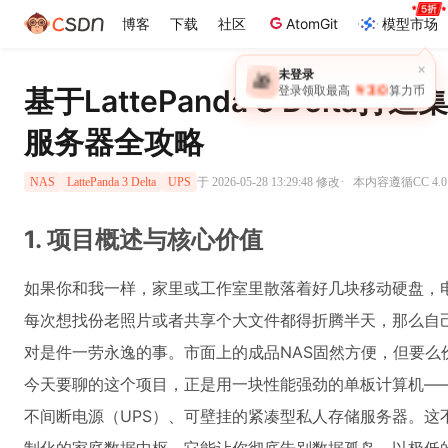
博客
下载
社区
AtomGit
模型市场
×
未登录
🎁
￥30
基于LattePanda 3 Delta
登录领取最高
算力币
服务器全攻略
·
于 2026-05-28 13:29:48 修改
本内容遵循CC 4.0
NAS
LattePanda 3 Delta
UPS
1. 项目概述与核心价值
如果你和我一样，家里或工作室里散落着好几块移动硬盘，
每次想找份老照片或者共享个大文件都得折腾半天，那么自己
对是件一劳永逸的事。市面上的成品NAS固然方便，但要么
今天要聊的这个项目，正是用一块性能强劲的单板计算机——Latt
不间断电源（UPS）、可壁挂的紧凑型私人存储服务器。这