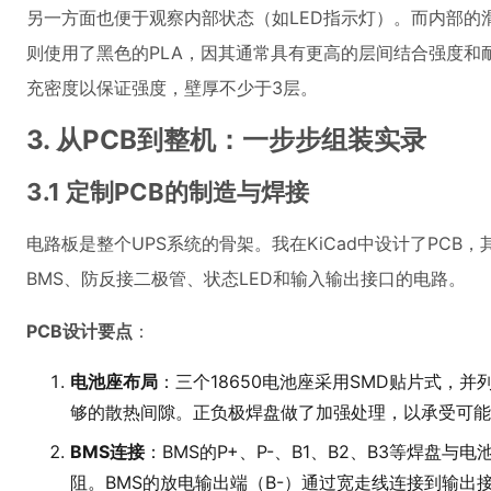
另一方面也便于观察内部状态（如LED指示灯）。而内部的
则使用了黑色的PLA，因其通常具有更高的层间结合强度和
充密度以保证强度，壁厚不少于3层。
3. 从PCB到整机：一步步组装实录
3.1 定制PCB的制造与焊接
电路板是整个UPS系统的骨架。我在KiCad中设计了PCB，
BMS、防反接二极管、状态LED和输入输出接口的电路。
PCB设计要点
：
电池座布局
：三个18650电池座采用SMD贴片式，
够的散热间隙。正负极焊盘做了加强处理，以承受可能
BMS连接
：BMS的P+、P-、B1、B2、B3等焊盘
阻。BMS的放电输出端（B-）通过宽走线连接到输出