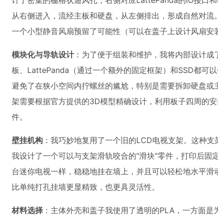
计了密集的栅格状通风孔，右侧对应LattePanda的IO
从右侧进入，流经主板和硬盘，从左侧排出，形成自然对流
一个小型静音风扇预留了可能性（可以在盖子上设计风扇安
模块化与导轨设计
：为了便于组装和维护，我将内部设计成了
板、LattePanda（通过一个额外的固定框架）和SSD
避免了在狭小空间内拧螺丝的尴尬，特别是需要拆卸硬盘或主板时
架需要根据官方提供的3D模型精确设计，利用板子四周的
件。
壁挂机构
：我巧妙地复用了一个旧的LCD电视支架。这种支
我设计了一个可以与支架滑轨咬合的“滑块”零件，打印后固
台迷你电视一样，稳稳地挂在墙上，并且可以轻松地水平滑
比单纯打孔挂墙更显精致，也更具灵活性。
材料选择
：主体外壳和盖子我使用了透明的PLA，一方面是