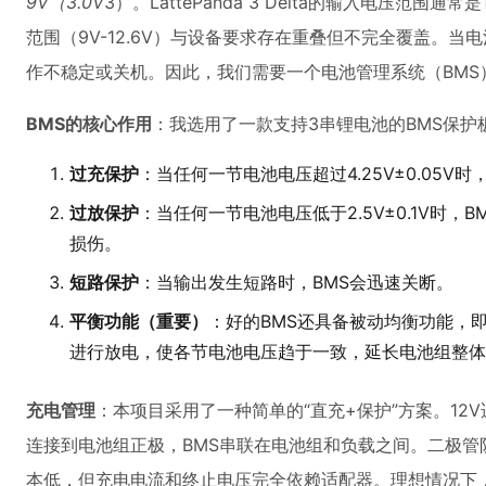
9V（3.0V
3）。LattePanda 3 Delta的输入电压范围通常是1
范围（9V-12.6V）与设备要求存在重叠但不完全覆盖。当电池电
作不稳定或关机。因此，我们需要一个电池管理系统（BMS
BMS的核心作用
：我选用了一款支持3串锂电池的BMS保护
过充保护
：当任何一节电池电压超过4.25V±0.05V
过放保护
：当任何一节电池电压低于2.5V±0.1V时
损伤。
短路保护
：当输出发生短路时，BMS会迅速关断。
平衡功能（重要）
：好的BMS还具备被动均衡功能，
进行放电，使各节电池电压趋于一致，延长电池组整体
充电管理
：本项目采用了一种简单的“直充+保护”方案。12
连接到电池组正极，BMS串联在电池组和负载之间。二极管
本低，但充电电流和终止电压完全依赖适配器。理想情况下，