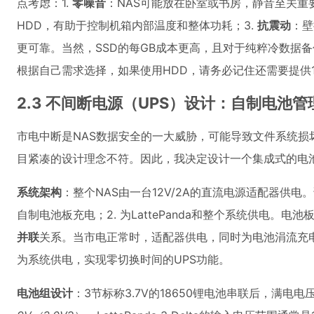
点考虑：1.
零噪音
：NAS可能放在卧室或书房，静音至关重要
HDD，有助于控制机箱内部温度和整体功耗；3.
抗震动
：壁
更可靠。当然，SSD的每GB成本更高，且对于纯粹冷数据
根据自己需求选择，如果使用HDD，请务必记住还需要提供1
2.3 不间断电源（UPS）设计：自制电池
市电中断是NAS数据安全的一大威胁，可能导致文件系统损
目紧凑的设计理念不符。因此，我决定设计一个集成式的电
系统架构
：整个NAS由一台12V/2A的直流电源适配器供电
自制电池板充电；2. 为LattePanda和整个系统供电。电
并联
关系。当市电正常时，适配器供电，同时为电池涓流充
为系统供电，实现零切换时间的UPS功能。
电池组设计
：3节标称3.7V的18650锂电池串联后，满电电压约