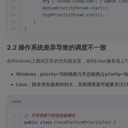
32
try
 { Thread.sleep(
100
); } 
catch
 (Int
33
        mediumPriorityThread.start();
34
        highPriorityThread.start();
35
    }
36
}
2.2 操作系统差异导致的调度不一致
在Windows上测试正常的优先级设置，放到Linux服务器
Windows：priority=10的线程几乎总能抢占priority=
Linux：除非优先级差特别大，否则调度器可能更关注C
JAVA
1
// 不同系统下的优先级测试
2
public
class
CrossPlatformPriorityTest
{