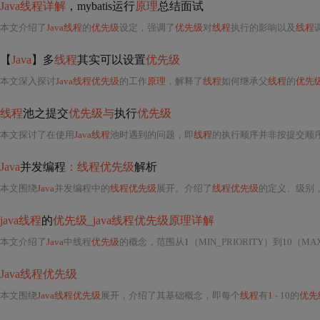
Java线程详解
，mybatis运行
原理
总结面试
本文介绍了
Java线程
的
优先级
设定，强调了
优先级
对
线程
执行的影响以及
线程
【
Java
】多
线程
其实可以设置
优先级
本文深入探讨
Java线程优先级
的工作
原理
，解释了
线程
如何继承父
线程
的
优先
线程
池之提交
优先级与
执行
优先级
本文探讨了在使用
Java线程
池时遇到的问题，即
线程
的执行顺序并非按提交顺
Java
并发编程
：线程优先级
解析
本文围绕
Java
并发编程中的
线程优先级
展开。介绍了
线程优先级
的定义、级别，适用
java线程
的
优先级_java线程优先级原理详解
本文介绍了
Java
中线程
优先级
的概念，范围从
1
（MIN_PRIORITY）到10（MA
Java线程优先级
本文围绕
Java线程优先级
展开，介绍了其基础概念，即每个
线程
有
1
- 10的
优先