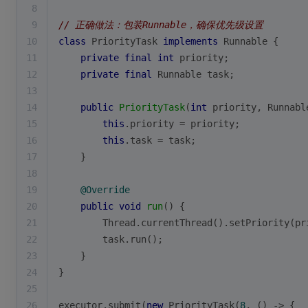
8
9
// 正确做法：包装Runnable，确保优先级设置
10
class
PriorityTask
implements
Runnable
{
11
private
final
int
 priority;
12
private
final
 Runnable task;
13
14
public
PriorityTask
(
int
 priority, Runnabl
15
this
.priority = priority;
16
this
.task = task;
17
    }
18
19
@Override
20
public
void
run
()
{
21
        Thread.currentThread().setPriority(pr
22
        task.run();
23
    }
24
}
25
26
executor.submit(
new
 PriorityTask(
8
, () -> {