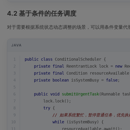
4.2 基于条件的任务调度
对于需要根据系统状态动态调整的场景，可以用条件变量代
JAVA
1
public
class
ConditionalScheduler
{
2
private
final
 ReentrantLock lock = 
new
 Re
3
private
final
 Condition resourceAvailable
4
private
boolean
 isSystemBusy = 
false
;
5
6
public
void
submitUrgentTask
(Runnable tas
7
        lock.lock();
8
try
 {
9
// 如果系统繁忙，暂停普通任务，优先执
10
while
 (isSystemBusy) {
11
                resourceAvailable.await();