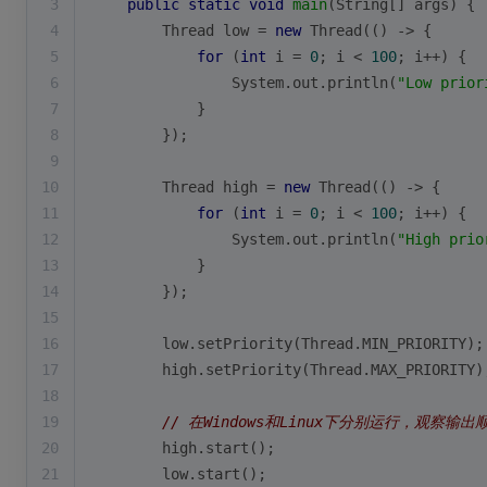
3
public
static
void
main
(String[] args)
{
4
        Thread low = 
new
 Thread(() -> {
5
for
 (
int
 i = 
0
; i < 
100
; i++) {
6
                System.out.println(
"Low prior
7
            }
8
        });
9
10
        Thread high = 
new
 Thread(() -> {
11
for
 (
int
 i = 
0
; i < 
100
; i++) {
12
                System.out.println(
"High prio
13
            }
14
        });
15
16
        low.setPriority(Thread.MIN_PRIORITY);
17
        high.setPriority(Thread.MAX_PRIORITY)
18
19
// 在Windows和Linux下分别运行，观察输
20
        high.start();
21
        low.start();