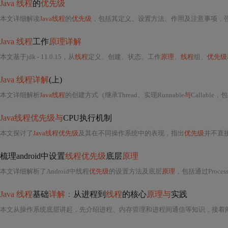
Java 线程
的
优先级
本文详细解读
Java线程
的
优先级
，包括其定义、设置方法、作用及注意事项，
Java 线程
工作
原理详解
本文基于jdk - 11.0.15，从
线程
定义、创建、状态、工作
原理
、
线程
组、
优先级
Java 线程详解
(上)
本文详细解析
Java线程
的创建方式（继承Thread、实现Runnable
与
Callabl
Java线程优先级与
CPU执行机制
本文探讨了
Java线程优先级
及其在不同操作系统中的表现，指出
优先级
并不直
梳理android中设置
线程优先级
底层
原理
本文详细解析了Android中线程
优先级
的设置方法及底层
原理
，包括通过Process.setThreadPri
Java 线程
基础
详解：
从进程到
线程
的核心
原理与
实践
本文从操作系统底层讲起，先介绍进程、内存管理和进程间通信等知识，接着