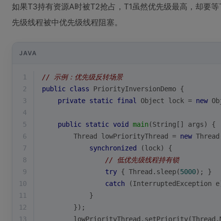
如果T3持有资源A时被T2抢占，T1虽然优先级最高，却要
先级线程被中优先级线程阻塞。
JAVA
1
// 示例：优先级反转场景
2
public
class
PriorityInversionDemo
{
3
private
static
final
 Object lock = 
new
 Ob
4
5
public
static
void
main
(String[] args)
{
6
        Thread lowPriorityThread = 
new
 Thread
7
synchronized
 (lock) {
8
// 低优先级线程持有锁
9
try
 { Thread.sleep(
5000
); } 
10
catch
 (InterruptedException e
11
            }
12
        });
13
        lowPriorityThread.setPriority(Thread.