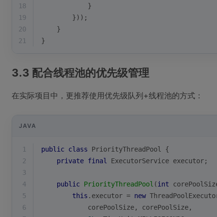
18
            }
19
        }));
20
    }
21
}
3.3 配合线程池的优先级管理
在实际项目中，更推荐使用优先级队列+线程池的方式：
JAVA
1
public
class
PriorityThreadPool
{
2
private
final
 ExecutorService executor;
3
4
public
PriorityThreadPool
(
int
 corePoolSiz
5
this
.executor = 
new
 ThreadPoolExecuto
6
            corePoolSize, corePoolSize,