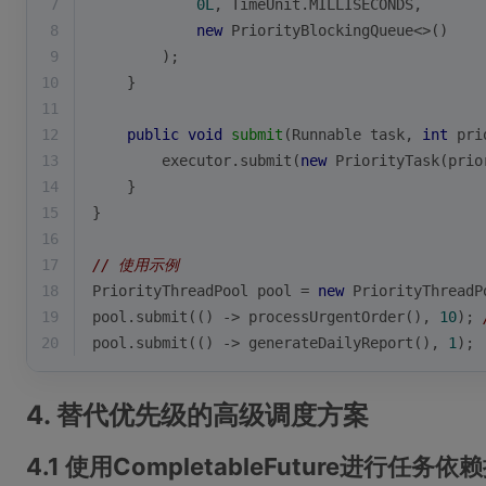
7
0L
, TimeUnit.MILLISECONDS,
8
new
 PriorityBlockingQueue<>()
9
        );
10
    }
11
12
public
void
submit
(Runnable task, 
int
 pri
13
        executor.submit(
new
 PriorityTask(prio
14
    }
15
}
16
17
// 使用示例
18
PriorityThreadPool pool = 
new
 PriorityThreadP
19
pool.submit(() -> processUrgentOrder(), 
10
); 
20
pool.submit(() -> generateDailyReport(), 
1
); 
4. 替代优先级的高级调度方案
4.1 使用CompletableFuture进行任务依