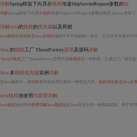
详解
Spring框架下向异步
线程
传递HttpServletRequest参数的
坑
详解
Spring框架下向异步
线程
传递HttpServletRequest参数的
坑
在 Spring 框架下， Ht
详解Java
的
线程
的
优先级
以及死锁
Java线程
的
优先级
是
Java
多
线程
编程中不可或缺的一部分，它允许开发者为不
Java
的
线程
工厂 ThreadFactory
原理
及源码
详解
"
Java
的
线程
工厂ThreadFactory是用于创建
线程
的一种机制，它通过工厂模式提
Java
多
线程优先级
实例
详解
在
Java
编程中，多
线程
是并发处理任务的一种常见方式。
线程优先级
是
Java
多
Java线程
池使用
与原理详解
Java线程
池使用
与原理详解Java线程
池是
Java
语言中的一种高级机制，用于管