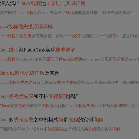
深入浅出
Java 线程
池
：原理与实战详解
本文围绕
Java 线程
池展开，先阐述了
线程
池能提升性能、管理资源的重要性
java线程优先级原理详解
Java线程
的
优先级
具有继承性。如果一个
线程
A启动了另一个
线程
B，那么B
线
Java线程
池FutureTask实现
原理详解
Java线程
池FutureTask实现
原理详解Java线程
池FutureTask实现
原理详解
是
Java
Java 线程优先级详解
及实例
Java 线程优先级详解
及实例
Java 线程优先级
是指
Java
多
线程
编程中，
线程
能够
Java线程优先级
和守护
线程原理
解析
"
Java线程优先级
和守护
线程原理
解析"
Java线程优先级
和守护
线程原理
解析是
Ja
Java
多
线程实战
之单例模式
与
多
线程
的实例
详解
下面我们将详细讨论
Java
多
线程实战
之单例模式
与
多
线程
的实例
详解
。