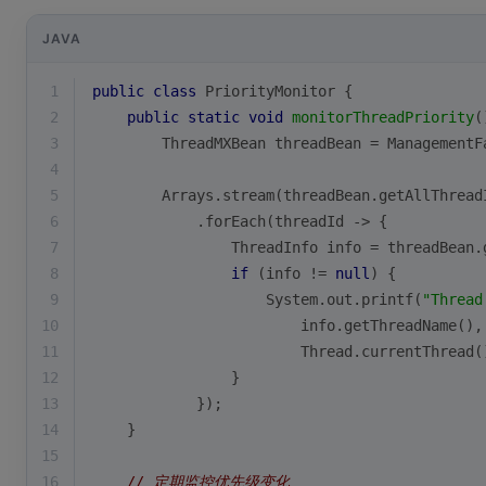
JAVA
1
public
class
PriorityMonitor
{
2
public
static
void
monitorThreadPriority
(
3
        ThreadMXBean threadBean = ManagementF
4
5
        Arrays.stream(threadBean.getAllThread
6
            .forEach(threadId -> {
7
                ThreadInfo info = threadBean.
8
if
 (info != 
null
) {
9
                    System.out.printf(
"Thread
10
                        info.getThreadName(),
11
                        Thread.currentThread(
12
                }
13
            });
14
    }
15
16
// 定期监控优先级变化