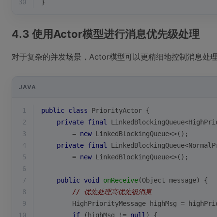
30
}
4.3 使用Actor模型进行消息优先级处理
对于复杂的并发场景，Actor模型可以更精细地控制消息处
JAVA
1
public
class
PriorityActor
{
2
private
final
 LinkedBlockingQueue<HighPri
3
        = 
new
 LinkedBlockingQueue<>();
4
private
final
 LinkedBlockingQueue<NormalP
5
        = 
new
 LinkedBlockingQueue<>();
6
7
public
void
onReceive
(Object message)
{
8
// 优先处理高优先级消息
9
        HighPriorityMessage highMsg = highPri
10
if
 (highMsg != 
null
) {