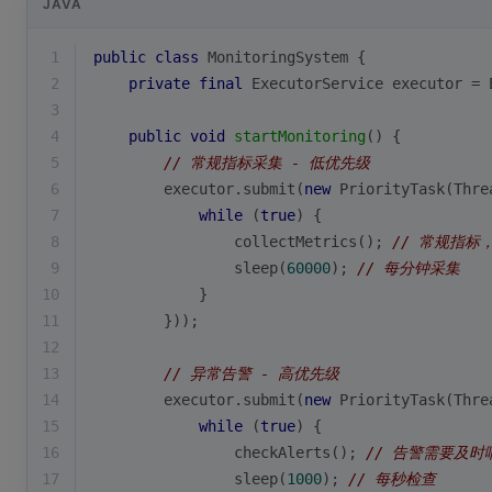
JAVA
1
public
class
MonitoringSystem
{
2
private
final
 ExecutorService executor = 
3
4
public
void
startMonitoring
()
{
5
// 常规指标采集 - 低优先级
6
        executor.submit(
new
 PriorityTask(Thre
7
while
 (
true
) {
8
                collectMetrics(); 
// 常规指标
9
                sleep(
60000
); 
// 每分钟采集
10
            }
11
        }));
12
13
// 异常告警 - 高优先级  
14
        executor.submit(
new
 PriorityTask(Thre
15
while
 (
true
) {
16
                checkAlerts(); 
// 告警需要及时
17
                sleep(
1000
); 
// 每秒检查