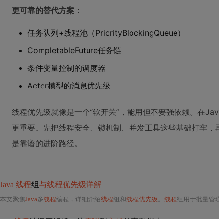
更可靠的替代方案：
任务队列+线程池（PriorityBlockingQueue）
CompletableFuture任务链
条件变量控制的调度器
Actor模型的消息优先级
线程优先级就像是一个“软开关”，能用但不要强依赖。在Ja
更重要。先把线程安全、锁机制、并发工具这些基础打牢，
是靠谱的进阶路径。
Java 线程
组
与线程优先级详解
本文聚焦
Java
多
线程
编程，详细介绍
线程
组和
线程优先级
。
线程
组用于批量管