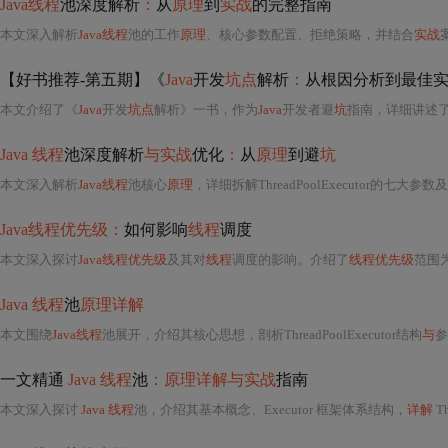
Java线程
池深度解析
：
从
原理
到
实战
的完整指南
本文深入解析
Java线程
池的工作
原理
、核心参数配置、拒绝策略，并结合
实战
【好书推荐-第五期】《
Java
开发
坑点
解析
：
从根因分析到最佳
本文介绍了《
Java
开发
坑点
解析》一书，作为
Java
开发者避
坑
指南，详细讲述了如何避免常见
Java 线程
池深度解析
与实战
优化
：
从
原理
到避
坑
本文深入解析
Java线程
池核心
原理
，详细拆解ThreadPoolExecutor的七大参
Java线程优先级：
如何影响
线程
调度
本文深入探讨
Java线程优先级
及其对
线程
调度的影响。介绍了
线程优先级
范围
Java 线程
池
原理详解
本文围绕
Java线程
池展开，介绍其核心思想，剖析ThreadPoolExecutor结构
与
参
一文精通
Java 线程
池
：原理详解与实战
指南
本文深入探讨
Java 线程
池，介绍其基本概念、Executor 框架体系结构，
详解
T