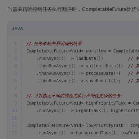
当需要精确控制任务执行顺序时，CompletableFuture比
JAVA
1
// 任务依赖关系明确的场景
2
CompletableFuture<Void> workflow = Completabl
3
    .runAsync(() -> loadData())          
//
4
    .thenRunAsync(() -> validateData())  
//
5
    .thenRunAsync(() -> processData())   
//
6
    .thenRunAsync(() -> saveResult());   
//
7
8
// 可以指定不同的线程池执行不同优先级的任务
9
CompletableFuture<Void> highPriorityTask = Co
10
    .runAsync(() -> urgentTask(), highPriorit
11
12
CompletableFuture<Void> lowPriorityTask = Com
13
    .runAsync(() -> backgroundTask(), lowPrio