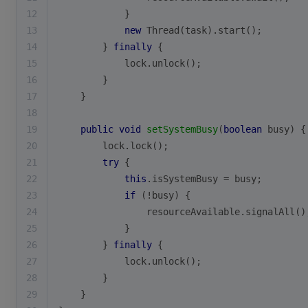
12
            }
13
new
 Thread(task).start();
14
        } 
finally
 {
15
            lock.unlock();
16
        }
17
    }
18
19
public
void
setSystemBusy
(
boolean
 busy)
{
20
        lock.lock();
21
try
 {
22
this
.isSystemBusy = busy;
23
if
 (!busy) {
24
                resourceAvailable.signalAll()
25
            }
26
        } 
finally
 {
27
            lock.unlock();
28
        }
29
    }