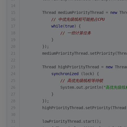
14
15
        Thread mediumPriorityThread = 
new
 Thr
16
// 中优先级线程可能抢占CPU
17
while
(
true
) {
18
// 一些计算任务
19
            }
20
        });
21
        mediumPriorityThread.setPriority(Thre
22
23
        Thread highPriorityThread = 
new
 Threa
24
synchronized
 (lock) {
25
// 高优先级线程等待锁
26
                System.out.println(
"高优先级线
27
            }
28
        });
29
        highPriorityThread.setPriority(Thread
30
31
        lowPriorityThread.start();