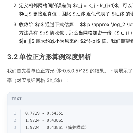
定义相邻网格间的误差为 $e_j = k_j - k_{j+1}$。
$k_j$ 更接近真值，因此 $e_j$ 近似代表了 $k_j$ 
收敛阶 $p$ 通过下式估算： $$ p \approx \log_2 \left( \fr
方法具有 $p$ 阶收敛，那么当网格加密一倍（$h_{j} \ap
$|e_j|$ 应大约减小为原来的 $2^{-p}$ 倍。我们
3.2 单位正方形算例深度解析
我们首先看单位正方形 ($-0.5,0.5)^2$ 的结果。下表展示
率（对应最细网格 $h_5$）：
TEXT
1
0.7719 - 0.5435i
2
1.9724 - 0.4386i
3
1.9724 - 0.4386i (简并模式)