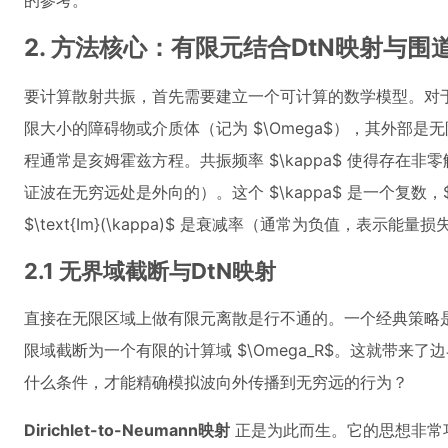
的参考。
2. 方法核心：有限元结合DtN映射与围
要计算散射共振，首先需要建立一个可计算的数学模型。对
限大小的障碍物或介质体（记为 $\Omega$），其外部
程通常是亥姆霍兹方程。共振频率 $\kappa$ 使得存在
证波在无穷远处是外向的）。这个 $\kappa$ 是一个复数，$\te
$\text{Im}(\kappa)$ 是衰减率（通常为负值，表示能量
2.1 无界域截断与DtN映射
直接在无限区域上做有限元离散是行不通的。一个经典策略是引入
限域截断为一个有限的计算域 $\Omega_R$。这就带来了边界
什么条件，才能精确模拟波向外传播到无穷远的行为？
Dirichlet-to-Neumann映射
正是为此而生。它的思想非常巧妙