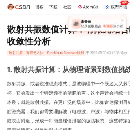
博客
下载
社区
AtomGit
模型市场
×
未登录
🎁
￥30
散射共振数值计算：有限元结合
登录领取最高
算力币
收敛性分析
·
于 2026-05-30 03:12:38 修改
散射共振
有限元方法
Dirichlet-to-Neumann映射
1. 散射共振计算：从物理背景到数值挑
散射共振，或者说准稳态模式，是波物理中一个既迷人又棘
杯，它会发出一个特定频率的清脆响声，这个声音会持续一
本质，就是散射共振。在更广泛的场景中，比如雷达探测目
腔激光器，我们都需要理解波（电磁波、声波）与物体相互作
或表面附近，形成一种能量缓慢泄漏的振荡状态。这些特定