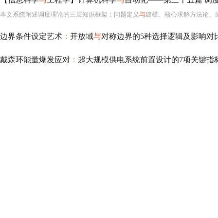
本文系统阐述调度理论的三层知识框架
：
问题定义
与
建模、核心求解方法论、应用前沿；重点解析主动I/O设备任务设计六原则及并发单元识别；全面梳理覆盖基础
边界条件设定艺术
：
开放域
与
对称边界的5种选择逻辑及影响对
戴森环能量爆发应对
：
超大规模供电系统前置设计的7项关键指