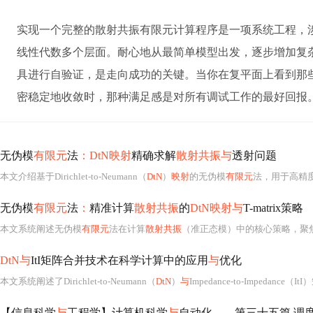
实现一个完整的散射共振有限元计算程序是一项系统工程，
线性代数多个层面。耐心地从最简单模型出发，逐步增加复
具进行自验证，是走向成功的关键。当你在复平面上看到那
密稳定地收敛时，那种满足感是对所有调试工作的最好回报
无伪模
有限元
法
：DtN映射
精确求解
散射共振与
透射问题
本文介绍基于Dirichlet-to-Neumann（
DtN
）
映射
的无伪模
有限元
法，用于高精
无伪模
有限元
法
：
精准计算
散射共振
的
DtN映射与
T-matrix策略
本文系统阐述无伪模
有限元
法在计算
散射共振
（准正态模）中的核心策略，聚
DtN与
ItI矩阵合并技术在科学计算中的应用
与
优化
本文系统阐述了Dirichlet-to-Neumann（
DtN
）
与
Impedance-to-Impedance（ItI）矩阵在域分解法中的合并机制，聚焦其在He
【信息科学
与
工程学】计算机科学
与
自动化——第三十五篇 调度理