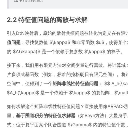
2.2 特征值问题的离散与求解
引入DtN映射后，原始的散射共振问题被转化为定义在有限计算域
值问题
：寻找复数值 $\kappa$ 和非零函数 $u$，使得某个算子
的 $A(\kappa)$ 是一个依赖于复参数 $\kappa$ 的算子。
接下来，我们用有限元方法对空间变量进行离散。将计算域 $\
片多项式基函数（例如，标准的拉格朗日有限元空间）。将
空间中，便得到了一个
矩阵非线性特征值问题
： $$ A_h(\ka
$A_h(\kappa)$ 是一个依赖于 $\kappa$ 的复矩阵，$\ma
如何求解这个矩阵非线性特征值问题？直接使用像ARPAC
里，
基于围道积分的特征值求解器
（如Beyn方法）大显身
式：位于复平面某个闭合围道 $\Gamma$ 内的特征值