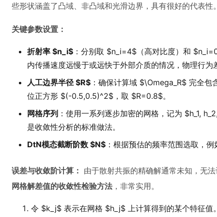
些形状涵盖了凸域、非凸域和光滑边界，具有很好的代表性
关键参数设置：
折射率 $n_i$
：分别取 $n_i=4$（高对比度）和 $n_
内传播速度远慢于或远快于外部介质的情况，物理行为
人工边界半径 $R$
：确保计算域 $\Omega_R$ 
位正方形 $(-0.5,0.5)^2$，取 $R=0.8$。
网格序列
：使用一系列逐步加密的网格，记为 $h_1, h_2, .
是收敛性分析的标准做法。
DtN模态截断阶数 $N$
：根据预估的频率范围选取，例如 $
误差与收敛阶计算：
由于散射共振的精确解通常未知，无法
网格解差值的收敛性检验方法
，非常实用。
令 $k_j$ 表示在网格 $h_j$ 上计算得到的某个特征值