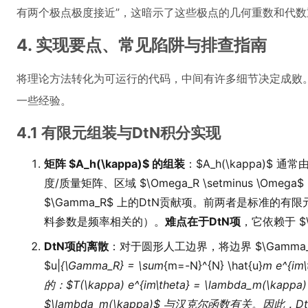
有两个极点极度接近”，这暗示了这些极点的几何重数和代数
4. 实现要点、常见陷阱与排查指南
将理论方法转化为可运行的代码，中间有许多细节决定成败
一些经验。
4.1 有限元组装与DtN积分实现
矩阵 $A_h(\kappa)$ 的组装
：$A_h(\kappa)$ 
度/质量矩阵、区域 $\Omega_R \setminus \Om
$\Gamma_R$ 上的DtN贡献项。前两者是标准的有限
料参数是频率相关的）。
难点在于DtN项
，它依赖于 $
DtN项的离散
：对于圆形人工边界，将边界 $\Gamm
$u|
{\Gamma_R} = \sum
{m=-N}^{N} \hat{u}
m e^{
的：$T(\kappa) e^{im\theta} = \lambda_m(\kappa
$\lambda_m(\kappa)$ 与汉克尔函数有关。因