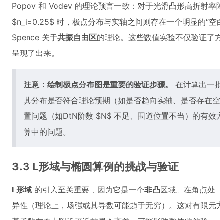
Popov 和 Vodev 的理论预言一致：对于光滑凸形高折
$n_i=0.25$ 时，极点分布与实轴之间则存在一个明显的“空白
Spence 关于
共振自由区
的理论。这些数值实验不仅验证了
呈现了出来。
注意：绘制极点分布图是重要的验证步骤。
在计算出一
其分布是否符合理论预期（如是否趋向实轴、是否存在空
置问题（如DtN阶数 $N$ 不足、围道位置不当）的有
算中的问题。
3.3 L形域与椭圆算例的挑战与验证
L形域
的引入至关重要，因为它是一个
非凸
区域。在角点处
异性（理论上，场强或其导数可能趋于无穷）。这对有限元