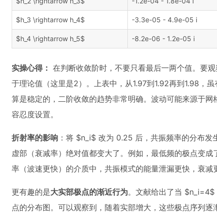
$h_2 \rightarrow h_3$
-1.2e-04 - 1.8e-04 i
$h_3 \rightarrow h_4$
-3.3e-05 - 4.9e-05 i
$h_4 \rightarrow h_5$
-8.2e-06 - 1.2e-05 i
实操心得：
在判断收敛阶时，不要只看最后一两个值。要观
于理论值（这里是2）。上表中，从1.97到1.92再到1.9
算是稳定的，二阶收敛的趋势非常明确。波动可能来源于网
容忍度设置。
折射率的影响
：将 $n_i$ 改为 0.25 后，共振频率的
虚部（衰减率）绝对值都变大了。例如，最低频的极点变成了 0.7
率（波速更快）的介质中，共振模式的能量泄漏更快，衰减
更有趣的是
大实部极点的渐近行为
。文献给出了当 $n_i=
点的分布图。可以观察到，随着实部增大，这些极点序列逐