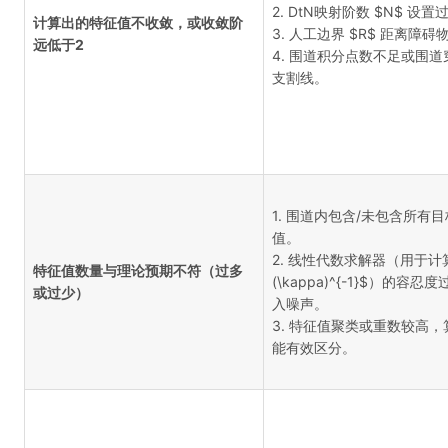
2. DtN映射阶数 $N$ 设置
计算出的特征值不收敛，或收敛阶
3. 人工边界 $R$ 距离障碍
远低于2
4. 围道积分点数不足或围道
支割线。
1. 围道内包含/未包含所有
值。
2. 线性代数求解器（用于计算 
特征值数量与理论预期不符（过多
(\kappa)^{-1}$）的容忍
或过少）
入噪声。
3. 特征值聚类或重数较高，
能有效区分。