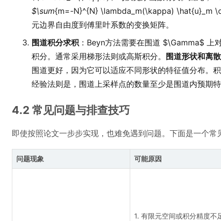
$\sum
{m=-N}^{N} \lambda_m(\kappa) \hat{u}
元边界自由度到傅里叶系数的变换矩阵。
围道积分求积
：Beyn方法需要在围道 $\Gamma$ 上对 $
积分。通常采用梯形法则或高斯积分。
围道形状和离散
围道更好，因为它可以适应不同形状的特征值分布。积
经验法则是，围道上采样点的数量至少是围道内预期特
4.2 常见问题与排查技巧
即使按照论文一步步实现，也难免遇到问题。下面是一个常
问题现象
可能原因
1. 有限元空间或积分精度不