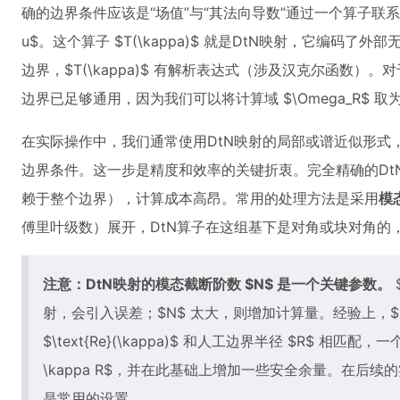
确的边界条件应该是“场值”与“其法向导数”通过一个算子联系起来，即 $\
u$。这个算子 $T(\kappa)$ 就是DtN映射，它编码
边界，$T(\kappa)$ 有解析表达式（涉及汉克尔函数
边界已足够通用，因为我们可以将计算域 $\Omega_R$ 
在实际操作中，我们通常使用DtN映射的局部或谱近似形式
边界条件。这一步是精度和效率的关键折衷。完全精确的Dt
赖于整个边界），计算成本高昂。常用的处理方法是采用
模
傅里叶级数）展开，DtN算子在这组基下是对角或块对角的
注意：DtN映射的模态截断阶数 $N$ 是一个关键参数。
射，会引入误差；$N$ 太大，则增加计算量。经验上，$
$\text{Re}(\kappa)$ 和人工边界半径 $R$ 相匹配，
\kappa R$，并在此基础上增加一些安全余量。在后续的实
是常用的设置。