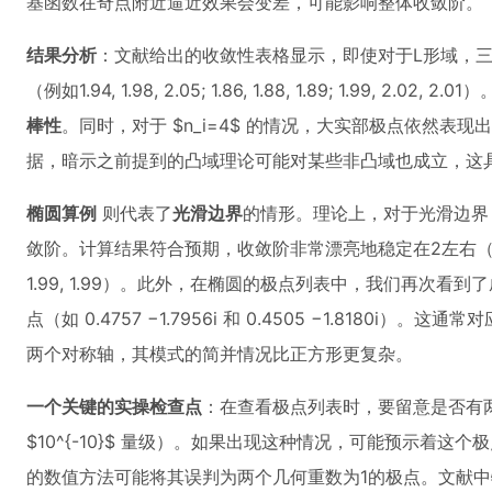
基函数在奇点附近逼近效果会变差，可能影响整体收敛阶。
结果分析
：文献给出的收敛性表格显示，即使对于L形域，
（例如1.94, 1.98, 2.05; 1.86, 1.88, 1.89; 1.99,
棒性
。同时，对于 $n_i=4$ 的情况，大实部极点依然表
据，暗示之前提到的凸域理论可能对某些非凸域也成立，这
椭圆算例
则代表了
光滑边界
的情形。理论上，对于光滑边界
敛阶。计算结果符合预期，收敛阶非常漂亮地稳定在2左右（如1.91, 1.89, 1
1.99, 1.99）。此外，在椭圆的极点列表中，我们再次
点（如 0.4757 −1.7956i 和 0.4505 −1.8180
两个对称轴，其模式的简并情况比正方形更复杂。
一个关键的实操检查点
：在查看极点列表时，要留意是否有
$10^{-10}$ 量级）。如果出现这种情况，可能预示着
的数值方法可能将其误判为两个几何重数为1的极点。文献中