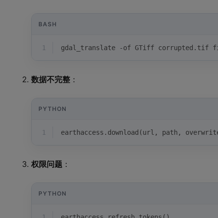
BASH
1
gdal_translate -of GTiff corrupted.tif f
数据不完整
：
PYTHON
1
earthaccess.download(url, path, overwrit
权限问题
：
PYTHON
1
earthaccess.refresh_tokens()