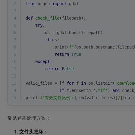
2
from
 osgeo 
import
 gdal
3
4
def
check_file
(
filepath
):
5
try
:
6
        ds = gdal.Open(filepath)
7
if
 ds:
8
print
(
f"
{os.path.basename(filepat
9
return
True
10
except
:
11
return
False
12
13
valid_files = [f 
for
 f 
in
 os.listdir(
'downloa
14
if
 f.endswith(
'.tif'
) 
and
 check
15
print
(
f"有效文件比例：
{
len
(valid_files)}
/
{
len
(r
常见异常处理方案：
文件头损坏
：