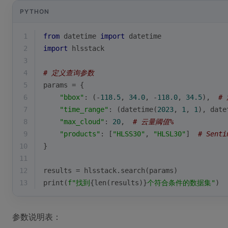
PYTHON
1
from
 datetime 
import
 datetime
2
import
 hlsstack
3
4
# 定义查询参数
5
params = {
6
"bbox"
: (-
118.5
, 
34.0
, -
118.0
, 
34.5
),  
#
7
"time_range"
: (datetime(
2023
, 
1
, 
1
), date
8
"max_cloud"
: 
20
,  
# 云量阈值%
9
"products"
: [
"HLSS30"
, 
"HLSL30"
]  
# Sent
10
}
11
12
results = hlsstack.search(params)
13
print
(
f"找到
{
len
(results)}
个符合条件的数据集"
)
参数说明表：