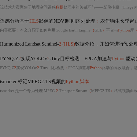
该技术方案聚焦于地理空间遥感
数据
处理中的关键环节——影像掩膜
（
Imag
遥感分析基于
HLS
影像的NDVI时间序列处理
：
农作物生长季起
内容概要
：
本文介绍了如何利用Google Earth Engine
（
GEE
）
平台与
Python
库
Harmonized Landsat Sentinel-
2 (HLS)
数据介绍，并如何进行预处
PYNQ-Z
2
实现YOLOv
2
-Tiny目标检测
：
FPGA加速与
Python
驱动
PYNQ-Z
2
实现YOLOv
2
-Tiny目标检测
：
FPGA加速与
Python
驱动的高效融合，是一项极具代表性的软硬协同智能边缘计算
tsmarker
:
标记MPEG2-TS视频的
Python脚本
tsmarker 是一个专为处理 MPEG-
2
Transport Stream
（
MPEG2-TS
）
格式视频而