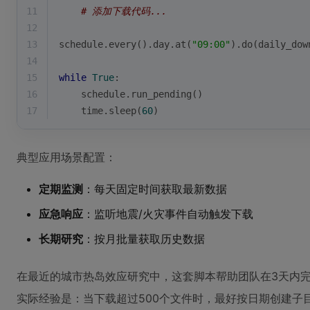
11
# 添加下载代码...
12
13
schedule.every().day.at(
"09:00"
).do(daily_dow
14
15
while
True
:
16
    schedule.run_pending()
17
    time.sleep(
60
)
典型应用场景配置：
定期监测
：每天固定时间获取最新数据
应急响应
：监听地震/火灾事件自动触发下载
长期研究
：按月批量获取历史数据
在最近的城市热岛效应研究中，这套脚本帮助团队在3天内
实际经验是：当下载超过500个文件时，最好按日期创建子