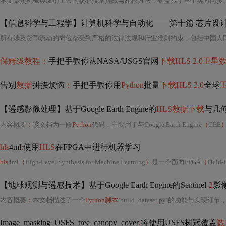
本文聚焦机械类应用上云的核心技术挑战与建模方法，涵盖数字孪生实时同步、
【信息科学与工程学】计算机科学与自动化——第十篇 芯片设计
保姆级教程：
手把手教你从NASA/USGS官网
下载HLS 2.0卫星
告别
数据
拼接烦恼
：
手把手教你用
Python
批量
下载HLS 2.0
全球
【遥感影像处理】基于Google Earth Engine的
HLS数据下载
与几
内容概要
：
该文档为一段
Python
代码，主要用于与Google Earth Engine
（
GEE
hls
4ml
:
使用
HLS
在FPGA中进行机器学习
hls
4ml
（
High-Level Synthesis for Machine Learning
）
是一个面向FPGA
（
Fiel
【地球观测与遥感技术】基于Google Earth Engine的Sentinel-
2
影
内容概要
：
本文档描述了一个
Python脚本
`build_dataset
.
py`的功能与实现细节，旨在通
Image_masking_USFS_tree_canopy_cover
:
将使用USFS树冠覆盖
数