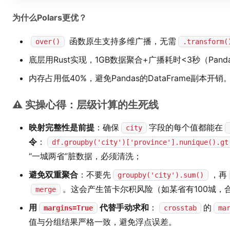
为什么Polars更优？
函数原生支持多维广播，无需
over()
.transform(
底层用Rust实现，1GB数据聚合+广播耗时<3秒（Pand
内存占用低40%，避免Pandas的DataFrame副本开销
⚠️ 实操心得：层级计算的生死线
映射完整性是前提
：确保
字段的每个值都能在
city
令
：
df.groupby('city')['province'].nunique().gt
“一城两省”脏数据，必须清洗；
避免双重聚合
：不要先
，再
groupby('city').sum()
。这会产生笛卡尔积风险（如某省有100城，合
merge
用
代替手动求和
：
的
margins=True
crosstab
ma
值与分组结果严格一致，避免浮点误差。