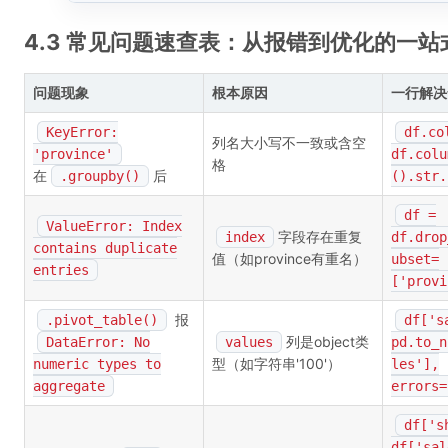
4.3 常见问题速查表：从报错到优化的一站
问题现象
根本原因
一行解决
KeyError:
df.co
列名大小写不一致或含空
'province'
df.colu
格
在
后
.groupby()
().str.
df =
ValueError: Index
字段存在重复
index
df.drop
contains duplicate
值（如province有重名）
ubset=
entries
['provi
报
.pivot_table()
df['s
列是object类
DataError: No
values
pd.to_n
型（如字符串'100'）
numeric types to
les'],
aggregate
errors=
df['s
df['sal