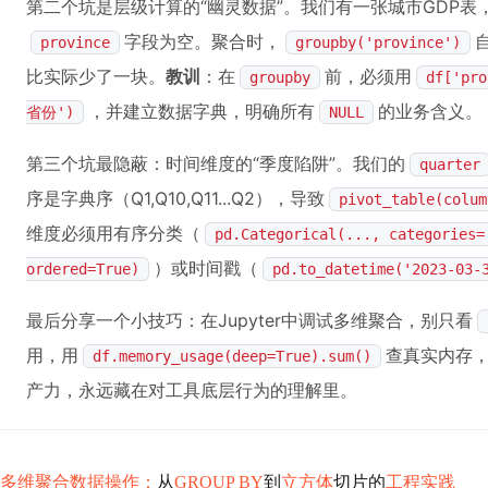
第二个坑是层级计算的“幽灵数据”。我们有一张城市GDP表
字段为空。聚合时，
province
groupby('province')
比实际少了一块。
教训
：在
前，必须用
groupby
df['pr
，并建立数据字典，明确所有
的业务含义。
省份')
NULL
第三个坑最隐蔽：时间维度的“季度陷阱”。我们的
quarter
序是字典序（Q1,Q10,Q11...Q2），导致
pivot_table(colum
维度必须用有序分类（
pd.Categorical(..., categories=
）或时间戳（
ordered=True)
pd.to_datetime('2023-03-
最后分享一个小技巧：在Jupyter中调试多维聚合，别只看
用，用
查真实内存
df.memory_usage(deep=True).sum()
产力，永远藏在对工具底层行为的理解里。
多维聚合数据操作：
从
GROUP BY
到
立方体
切片的
工程实践