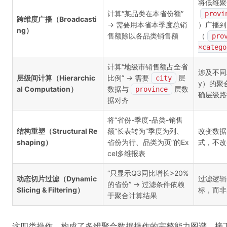
将低维聚
计算“某品类在本省份额”
provi
跨维度广播（Broadcasti
→ 需要用本省本季度总销
）广播到
ng）
售额除以各品类销售额
（
pro
×catego
计算“地级市销售额占全省
涉及不同粒度
层级间计算（Hierarchic
比例” → 需要
层
city
y）的聚
al Computation）
数据与
层数
province
确层级路
据对齐
将“省份-季度-品类-销售
结构重塑（Structural Re
额”长表转为“季度为列、
改变数据
shaping）
省份为行、品类为页”的Ex
式，不改
cel多维报表
“只显示Q3同比增长>20%
动态切片过滤（Dynamic
过滤逻辑
的省份” → 过滤条件依赖
Slicing & Filtering）
标，而非
于聚合计算结果
这四类操作，构成了多维聚合数据操作的完整能力图谱。接