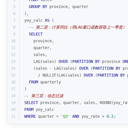
5
GROUP
BY
 province, quarter
6
),
7
yoy_calc 
AS
 (
8
-- 第二层：计算同比（用LAG窗口函数获取上一季度）
9
SELECT
10
    province,
11
    quarter,
12
    sales,
13
LAG
(sales) 
OVER
 (
PARTITION
BY
 province 
OR
14
    (sales 
-
LAG
(sales) 
OVER
 (
PARTITION
BY
 pr
15
/
NULLIF
(
LAG
(sales) 
OVER
 (
PARTITION
BY
 
16
FROM
 quarterly
17
)
18
-- 第三层：动态过滤
19
SELECT
 province, quarter, sales, ROUND(yoy_ra
20
FROM
 yoy_calc
21
WHERE
 quarter 
=
'Q3'
AND
 yoy_rate 
>
0.2
;