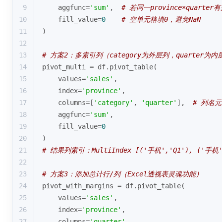
9
    aggfunc=
'sum'
,  
# 若同一province×quarte
10
    fill_value=
0
# 空单元格填0，避免NaN
11
)
12
13
# 方案2：多索引列（category为外层列，quarter为内
14
pivot_multi = df.pivot_table(
15
    values=
'sales'
,
16
    index=
'province'
,
17
    columns=[
'category'
, 
'quarter'
],  
# 列名
18
    aggfunc=
'sum'
,
19
    fill_value=
0
20
)
21
# 结果列索引：MultiIndex [('手机','Q1'), ('手机',
22
23
# 方案3：添加总计行/列（Excel透视表灵魂功能）
24
pivot_with_margins = df.pivot_table(
25
    values=
'sales'
,
26
    index=
'province'
,
27
    columns=
'quarter'
,