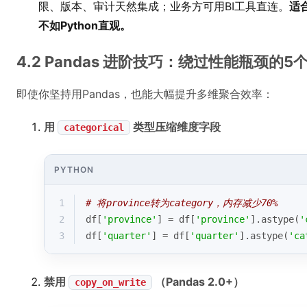
限、版本、审计天然集成；业务方可用BI工具直连。
适
不如Python直观。
4.2 Pandas 进阶技巧：绕过性能瓶颈的5
即使你坚持用Pandas，也能大幅提升多维聚合效率：
用
类型压缩维度字段
categorical
PYTHON
1
# 将province转为category，内存减少70%
2
df[
'province'
] = df[
'province'
].astype(
'
3
df[
'quarter'
] = df[
'quarter'
].astype(
'ca
禁用
（Pandas 2.0+）
copy_on_write