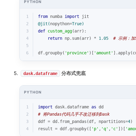
PYTHON
1
from
 numba 
import
 jit
2
@jit(
nopython=
True
)
3
def
custom_agg
(
arr
):
4
return
 np.
sum
(arr) * 
1.05
# 示例：加
5
6
df.groupby(
'province'
)[
'amount'
].apply(c
分布式兜底
dask.dataframe
PYTHON
1
import
 dask.dataframe 
as
 dd
2
# 将Pandas代码几乎不改迁移到Dask
3
ddf = dd.from_pandas(df, npartitions=
4
)
4
result = ddf.groupby([
'p'
,
'q'
,
'c'
])[
'amo