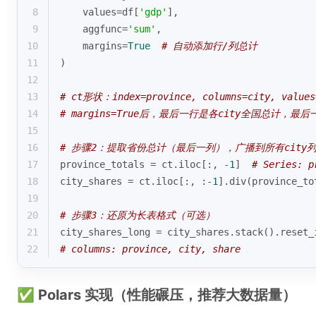
8
    values=df[
'gdp'
], 
9
    aggfunc=
'sum'
,
10
    margins=
True
# 自动添加行/列总计
11
)
12
13
# ct形状：index=province, columns=city, values
14
# margins=True后，最后一行是各city全国总计，最
15
16
# 步骤2：提取省份总计（最后一列），广播到所有city
17
province_totals = ct.iloc[:, -
1
]  
# Series: p
18
city_shares = ct.iloc[:, :-
1
].div(province_to
19
20
# 步骤3：还原为长表格式（可选）
21
city_shares_long = city_shares.stack().reset_
22
# columns: province, city, share
✅ Polars 实现（性能碾压，推荐大数据量）