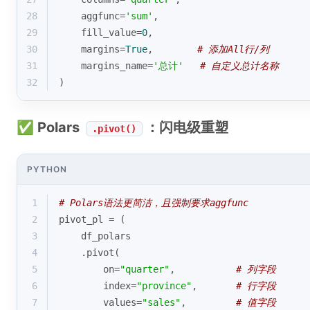
28
    aggfunc=
'sum'
,
29
    fill_value=
0
,
30
    margins=
True
,        
# 添加All行/列
31
    margins_name=
'总计'
# 自定义总计名称
32
)
✅ Polars
：闪电级重塑
.pivot()
PYTHON
1
# Polars语法更简洁，且强制要求aggfunc
2
pivot_pl = (
3
    df_polars
4
    .pivot(
5
        on=
"quarter"
,           
# 列字段
6
        index=
"province"
,       
# 行字段
7
        values=
"sales"
,         
# 值字段