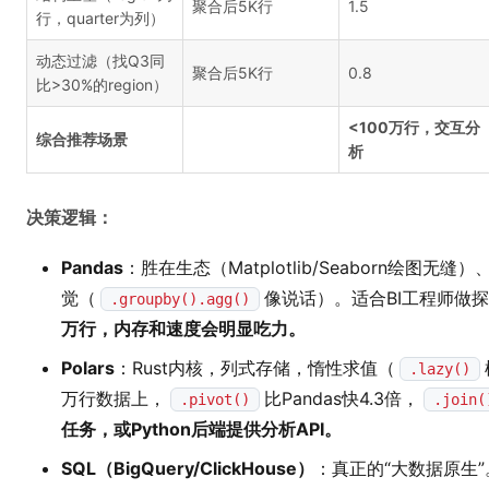
聚合后5K行
1.5
行，quarter为列）
动态过滤（找Q3同
聚合后5K行
0.8
比>30%的region）
<100万行，交互分
综合推荐场景
析
决策逻辑：
Pandas
：胜在生态（Matplotlib/Seaborn绘图无缝
觉（
像说话）。适合BI工程师做
.groupby().agg()
万行，内存和速度会明显吃力。
Polars
：Rust内核，列式存储，惰性求值（
.lazy()
万行数据上，
比Pandas快4.3倍，
.pivot()
.join(
任务，或Python后端提供分析API。
SQL（BigQuery/ClickHouse）
：真正的“大数据原生