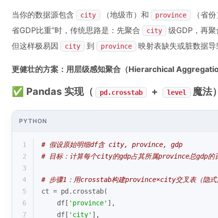
当你的数据源包含
（地级市）和
（省份
city
province
省GDP比重”时，传统思路是：先聚合
级GDP，再聚
city
但这样极易因
到
映射表缺失或脏数据导
city
province
更健壮的方案：用层级感知聚合（Hierarchical Aggrega
✅ Pandas 实现（
+
魔法
pd.crosstab
level
PYTHON
1
# 假设原始明细df含 city, province, gdp
2
# 目标：计算每个city的gdp占其所属province总gdp
3
4
# 步骤1：用crosstab构建province×city交叉表（隐
5
ct = pd.crosstab(
6
    df[
'province'
], 
7
    df[
'city'
], 