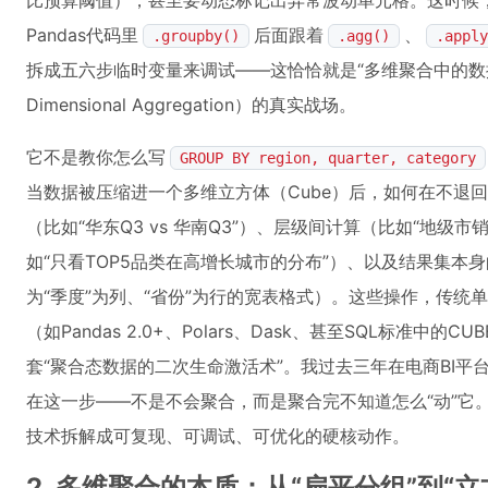
比预算阈值），甚至要动态标记出异常波动单元格。这时候，
Pandas代码里
后面跟着
、
.groupby()
.agg()
.apply
拆成五六步临时变量来调试——这恰恰就是“多维聚合中的数据操作”（Dat
Dimensional Aggregation）的真实战场。
它不是教你怎么写
GROUP BY region, quarter, category
当数据被压缩进一个多维立方体（Cube）后，如何在不退
（比如“华东Q3 vs 华南Q3”）、层级间计算（比如“地级市
如“只看TOP5品类在高增长城市的分布”）、以及结果集本身
为“季度”为列、“省份”为行的宽表格式）。这些操作，传统
（如Pandas 2.0+、Polars、Dask、甚至SQL标准中的
套“聚合态数据的二次生命激活术”。我过去三年在电商BI平
在这一步——不是不会聚合，而是聚合完不知道怎么“动”它
技术拆解成可复现、可调试、可优化的硬核动作。
2. 多维聚合的本质：从“扁平分组”到“