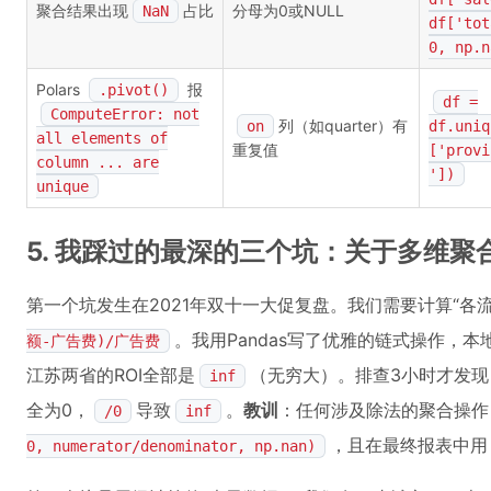
聚合结果出现
占比
分母为0或NULL
NaN
df['tot
0, np.n
Polars
报
.pivot()
df =
ComputeError: not
列（如quarter）有
on
df.uniq
all elements of
重复值
['provi
column ... are
'])
unique
5. 我踩过的最深的三个坑：关于多维聚
第一个坑发生在2021年双十一大促复盘。我们需要计算“各流
。我用Pandas写了优雅的链式操作，
额-广告费)/广告费
江苏两省的ROI全部是
（无穷大）。排查3小时才发
inf
全为0，
导致
。
教训
：任何涉及除法的聚合操作
/0
inf
，且在最终报表中用
0, numerator/denominator, np.nan)