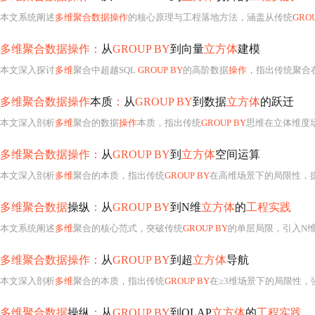
本文系统阐述
多维聚合数据操作
的核心原理与工程落地方法，涵盖从传统
GROU
多维聚合数据操作：
从
GROUP BY
到向量
立方体
建模
本文深入探讨
多维
聚合中超越SQL
GROUP BY
的高阶数据
操作
，指出传统聚合在维度爆炸、下钻支持和指标依赖上的三大陷阱。提出以向
多维聚合数据操作
本质
：
从
GROUP BY
到数据
立方体
的跃迁
本文深入剖析
多维
聚合的数据
操作
本质，指出传统
GROUP BY
思维在立体维度场景下
多维聚合数据操作：
从
GROUP BY
到
立方体
空间运算
本文深入剖析
多维
聚合的本质，指出传统
GROUP BY
在高维场景下的局限性，
多维聚合数据
操纵
：
从
GROUP BY
到N维
立方体
的
工程实践
本文系统阐述
多维
聚合的核心范式，突破传统
GROUP BY
的单层局限，引入N
多维聚合数据操作：
从
GROUP BY
到超
立方体
导航
本文深入剖析
多维
聚合的本质，指出传统
GROUP BY
在≥3维场景下的局限性，
多维聚合数据
操纵
：
从
GROUP BY
到OLAP
立方体
的
工程实践