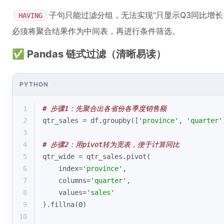
子句只能过滤分组，无法实现“只显示Q3同比增长
HAVING
必须将聚合结果作为中间表，再进行条件筛选。
✅ Pandas 链式过滤（清晰易读）
PYTHON
1
# 步骤1：先聚合出各省份各季度销售额
2
qtr_sales = df.groupby([
'province'
, 
'quarter'
3
4
# 步骤2：用pivot转为宽表，便于计算同比
5
qtr_wide = qtr_sales.pivot(
6
    index=
'province'
, 
7
    columns=
'quarter'
, 
8
    values=
'sales'
9
).fillna(
0
)
10