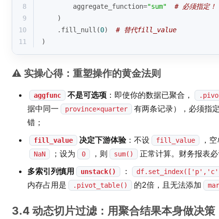
8
        aggregate_function=
"sum"
# 必须指定！
9
    )
10
    .fill_null(
0
)  
# 替代fill_value
11
)
⚠️ 实操心得：重塑操作的黄金法则
不是可选项
：即使你的数据已聚合，
aggfunc
.pivo
据中同一
有两条记录），必须指
province×quarter
错；
决定下游体验
：不设
，空
fill_value
fill_value
；设为
，则
正常计算。财务报表必
NaN
0
sum()
多索引列慎用
：
unstack()
df.set_index(['p','c'
内存占用是
的2倍，且无法添加
.pivot_table()
ma
3.4 动态切片过滤：用聚合结果本身做决策