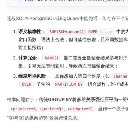
这段SQL在PostgreSQL或BigQuery中能跑通，但存在三
语义模糊性
：
中的
SUM(SUM(amount)) OVER (...)
窗口函数，语法上合法，但可读性极差，且不同数据库对嵌
前直接报错）；
计算冗余
：
窗口需要全量聚合结果参与排
RANK()
集，引擎无法智能复用，导致两次扫描聚合结果；
维度坍塌风险
：一旦你想加入第四个维度（如
channe
子句的
组合爆炸，维护成
OVER
PARTITION BY
根本问题在于：
传统GROUP BY将多维关系强行压平为一
当作一个原子键
(province=A, quarter=Q1, category=X)
“Q1与Q2的纵向趋势”这类跨键关系。