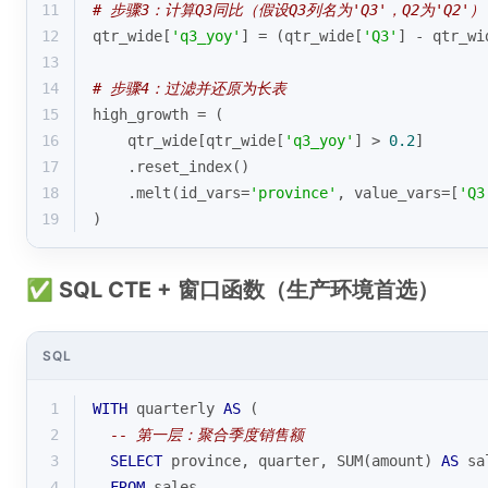
11
# 步骤3：计算Q3同比（假设Q3列名为'Q3'，Q2为'Q2'）
12
qtr_wide[
'q3_yoy'
] = (qtr_wide[
'Q3'
] - qtr_wi
13
14
# 步骤4：过滤并还原为长表
15
high_growth = (
16
    qtr_wide[qtr_wide[
'q3_yoy'
] > 
0.2
]
17
    .reset_index()
18
    .melt(id_vars=
'province'
, value_vars=[
'Q3
19
)
✅ SQL CTE + 窗口函数（生产环境首选）
SQL
1
WITH
 quarterly 
AS
 (
2
-- 第一层：聚合季度销售额
3
SELECT
 province, quarter, 
SUM
(amount) 
AS
 sa
4
FROM
 sales