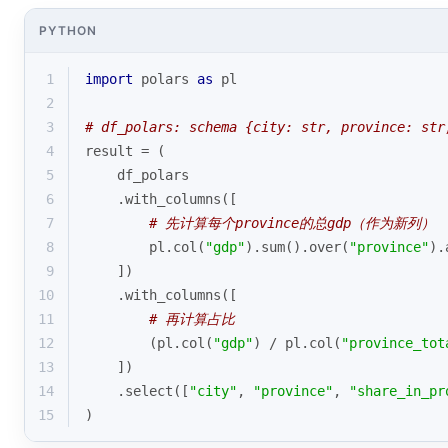
PYTHON
1
import
 polars 
as
 pl
2
3
# df_polars: schema {city: str, province: str
4
result = (
5
    df_polars
6
    .with_columns([
7
# 先计算每个province的总gdp（作为新列）
8
        pl.col(
"gdp"
).
sum
().over(
"province"
).
9
    ])
10
    .with_columns([
11
# 再计算占比
12
        (pl.col(
"gdp"
) / pl.col(
"province_tot
13
    ])
14
    .select([
"city"
, 
"province"
, 
"share_in_pr
15
)