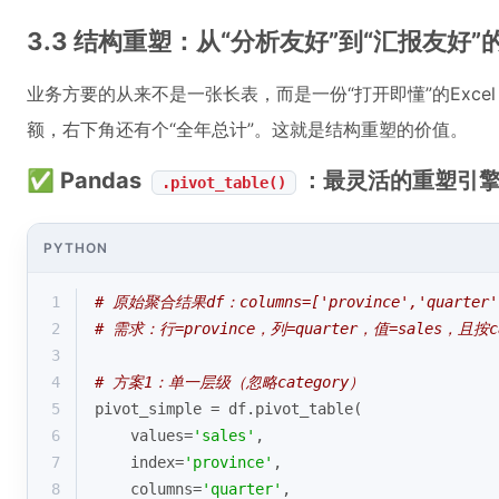
3.3 结构重塑：从“分析友好”到“汇报友好
业务方要的从来不是一张长表，而是一份“打开即懂”的Exc
额，右下角还有个“全年总计”。这就是结构重塑的价值。
✅ Pandas
：最灵活的重塑引
.pivot_table()
PYTHON
1
# 原始聚合结果df：columns=['province','quarter',
2
# 需求：行=province，列=quarter，值=sales，且
3
4
# 方案1：单一层级（忽略category）
5
pivot_simple = df.pivot_table(
6
    values=
'sales'
,
7
    index=
'province'
,
8
    columns=
'quarter'
,