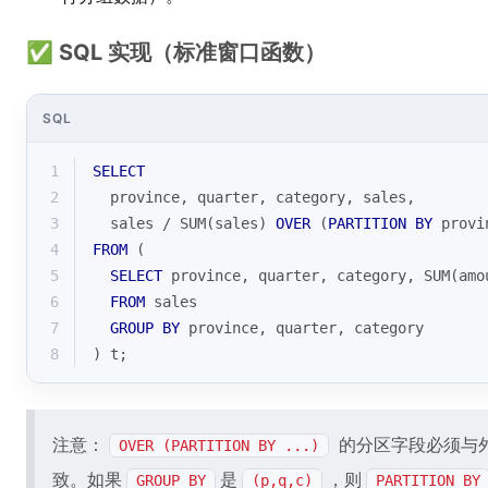
✅ SQL 实现（标准窗口函数）
SQL
1
SELECT
2
  province, quarter, category, sales,
3
  sales 
/
SUM
(sales) 
OVER
 (
PARTITION
BY
 provi
4
FROM
 (
5
SELECT
 province, quarter, category, 
SUM
(amo
6
FROM
 sales
7
GROUP
BY
 province, quarter, category
8
) t;
注意：
的分区字段必须与
OVER (PARTITION BY ...)
致。如果
是
，则
GROUP BY
(p,q,c)
PARTITION BY