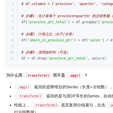
2
# df.columns = ['province', 'quarter', 'categ
3
4
# 步骤1：先计算每个 province×quarter 的总销售
5
df[
'province_qtr_total'
] = df.groupby([
'provi
6
7
# 步骤2：计算占比（分子/分母）
8
df[
'share_in_province_qtr'
] = df[
'sales'
] / d
9
10
# 步骤3：清理临时列（可选）
11
df = df.drop(
'province_qtr_total'
, axis=
1
)
为什么用
而不是
？
.transform()
.agg()
返回的是降维后的Series（长度=分组数）
.agg()
返回的是与原DF等长的Series，
.transform()
性能上，
底层复用分组索引，比先
.transform()
.a
行分组数据）。