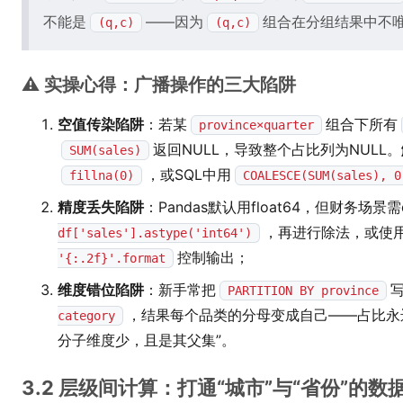
不能是
——因为
组合在分组结果中不
(q,c)
(q,c)
⚠️ 实操心得：广播操作的三大陷阱
空值传染陷阱
：若某
组合下所有
province×quarter
返回NULL，导致整个占比列为NULL。
SUM(sales)
，或SQL中用
fillna(0)
COALESCE(SUM(sales), 0
精度丢失陷阱
：Pandas默认用float64，但财务场景需d
，再进行除法，或使
df['sales'].astype('int64')
控制输出；
'{:.2f}'.format
维度错位陷阱
：新手常把
PARTITION BY province
，结果每个品类的分母变成自己——占比永远
category
分子维度少，且是其父集”。
3.2 层级间计算：打通“城市”与“省份”的数