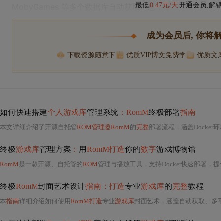
最低
0.47元/天
开通会员,解
MobyGames 等多个数据库自动获取信息，
成为会员后, 你将
下载资源随意下
优质VIP博文免费学
优质文
如何快速搭建
个人游戏库
管理系统
：RomM
终极部署
指南
本文详细介绍了开源自托管
ROM管理器RomM
的
完整
部署流程，涵盖Docker环境搭建、IGDB/MobyGames/SteamGridDB等API密钥配置、标准化游
终极
游戏库
管理方案
：
用
RomM打造
你的
数字
游戏博物馆
RomM
是一款开源、自托管的
ROM
管理与播放工具，支持Docker快速部署，提
终极
RomM
封面艺术设计
指南：打造
专业
游戏库
的
完整
教程
本
指南
详细介绍如何使用
RomM打造
专业
游戏库
封面艺术，涵盖自动获取、多平台适配、批量处理与个性化定制等核心功能。通过规