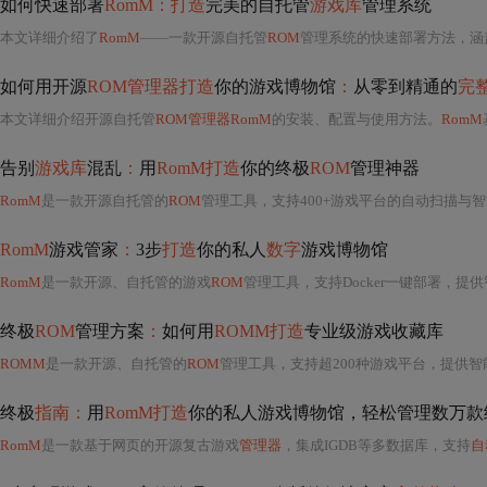
如何快速部署
RomM：打造
完美的自托管
游戏库
管理系统
本文详细介绍了
RomM
——一款开源自托管
ROM
管理系统的快速部署方法，涵盖Docker环境搭建、IG
如何用开源
ROM管理器打造
你的游戏博物馆
：
从零到精通的
完
本文详细介绍开源自托管
ROM管理器RomM
的安装、配置与使用方法。
RomM
基
告别
游戏库
混乱
：
用
RomM打造
你的终极
ROM
管理神器
RomM
是一款开源自托管的
ROM
管理工具，支持400+游戏平台的自动扫描与智能分类，集成IGDB等元数据源实现封面、描述、发行信息等自动填充，并内置EmulatorJS/RuffleRS浏览
RomM
游戏管家
：
3步
打造
你的私人
数字
游戏博物馆
RomM
是一款开源、自托管的游戏
ROM
管理工具，支持Docker一键部署，提供智能扫描、元数据自动匹配（依赖IGDB API）
终极
ROM
管理方案
：
如何用
ROMM打造
专业级游戏收藏库
ROMM
是一款开源、自托管的
ROM
管理工具，支持超200种游戏平台，提供智能元数据自动抓取（封面、描述、发行信息等）、跨平台统一管理、高效布尔搜索与筛选、视觉化画廊展示四大核心功
终极
指南：
用
RomM打造
你的私人游戏博物馆，轻松管理数万款
RomM
是一款基于网页的开源复古游戏
管理器
，集成IGDB等多数据库，支持
自