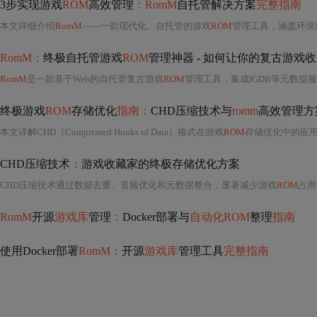
3步实现游戏
ROM
高效管理
：RomM
自托管解决方案
完整指南
本文详细介绍
RomM
——一款现代化、自托管的游戏
ROM
管理工具，涵盖环境部署（Docker）、库配置（路径与元数据源设置）、自动扫描与元数据获取三大核心步骤。重点
RomM：
终极自托管游戏
ROM
管理神器 - 如何让你的复古游戏
RomM
是一款基于Web的自托管复古游戏
ROM
管理工具，集成IGDB等元数据服
终极游戏
ROM
存储优化
指南：
CHD压缩技术与
romm
高效管理方
本文详解CHD（Compressed Hunks of Data）格式在游戏
ROM
存储优化中的应用，涵盖
CHD压缩技术
：
游戏收藏家的终极存储优化方案
CHD压缩技术通过数据去重、音频优化和元数据整合，显著减少游戏
ROM
占用空间
RomM
开源
游戏库
管理
：
Docker部署与
自动化ROM
整理
指南
使用Docker部署
RomM：
开源
游戏库
管理工具
完整指南