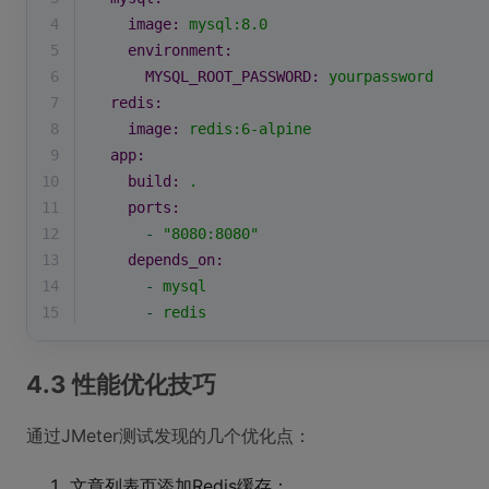
4
image:
mysql:8.0
5
environment:
6
MYSQL_ROOT_PASSWORD:
yourpassword
7
redis:
8
image:
redis:6-alpine
9
app:
10
build:
.
11
ports:
12
-
"8080:8080"
13
depends_on:
14
-
mysql
15
-
redis
4.3 性能优化技巧
通过JMeter测试发现的几个优化点：
文章列表页添加Redis缓存：