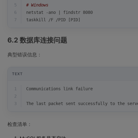
5
# Windows
6
netstat -ano | findstr 8080
7
taskkill /F /PID [PID]
6.2 数据库连接问题
典型错误信息：
TEXT
1
Communications link failure
2
3
The last packet sent successfully to the serv
检查清单：