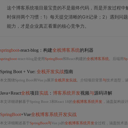
这个博客系统项目最宝贵的不是最终代码，而是开发过程中
时保持两个习惯：1）每天提交清晰的Git记录；2）遇到问题
能力，才是企业真正看重的核心竞争力。
springboot
-react-blog：构建
全栈博客系统
的利器
springboot
-react-blog是使用
SpringBoot
和React构建的
全栈博客系统
。后端用
Sp
Spring Boot + Vue:
全栈开发实战
指南
本文围绕Spring Boot和Vue.js展开
全栈开发实战
。介绍项目背景
与
技术选型，涵盖S
Java+React
全栈
项目
实战
：
博客系统开发
视频
与
源码详解
本文详细讲解基于Spring Boot 3和React 18的
全栈博客系统开发
，涵盖架构设计、数
SpringBoot
+Vue
全栈博客系统开发实战
本文详细阐述基于
SpringBoot与
Vue.js的
全栈博客系统开发
全过程，涵盖技术选