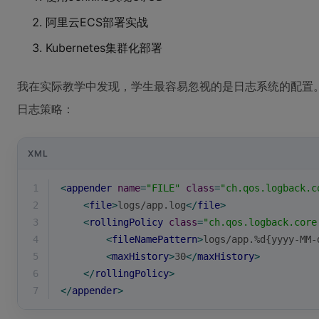
阿里云ECS部署实战
Kubernetes集群化部署
我在实际教学中发现，学生最容易忽视的是日志系统的配置。建议在l
日志策略：
XML
1
<
appender
name
=
"FILE"
class
=
"ch.qos.logback.c
2
<
file
>
logs/app.log
</
file
>
3
<
rollingPolicy
class
=
"ch.qos.logback.core
4
<
fileNamePattern
>
logs/app.%d{yyyy-MM-
5
<
maxHistory
>
30
</
maxHistory
>
6
</
rollingPolicy
>
7
</
appender
>