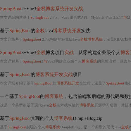
SpringBoot
2+Vue3
全栈博客系统开发实战
本文详细阐述基于
SpringBoot
2.7.x、Vue3组合式API、MyBatis-Plus 3.5.17
与
M
基于
SpringBoot
的
全栈
Java
博客系统开发
实践
本文介绍基于
SpringBoot
2.7.x构建的轻量级Java
全栈博客系统
，涵盖RBAC权限控制、多级缓存（Caffe
SpringBoot
3+Vue3
全栈
博客项目
实战
：从零构建企业级个人
博客
本文详解基于
SpringBoot
3
与
Vue3构建企业级个人
博客系统
的完整流程，涵盖环境搭建（JDK17+、Node.js、MySQL、Re
基于
SpringBoot
的
博客系统开发实战
项目
本文详细介绍了基于
SpringBoot
的
博客系统开发
全过程，涵盖了
SpringBoot
核心
一个基于
SpringBoot
的
博客系统
，包含前端和后端的源代码和数据库
这是一个典型的基于现代Java
全栈
技术栈构建的
博客系统
开源学习项目，其技术
基于
SpringBoot
实现的个人
博客系统
DimpleBlog.zip
基于
SpringBoot
实现的个人
博客系统
DimpleBlog，是一个典型的现代Java
全栈