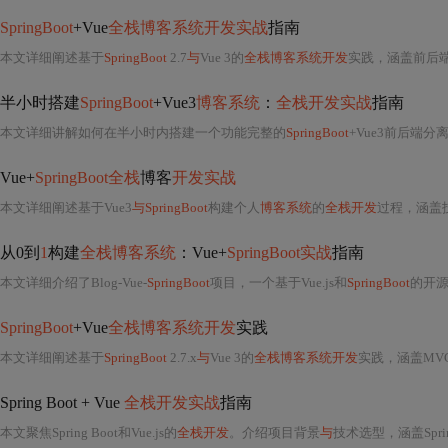
SpringBoot
+Vue
全栈博客系统开发实战
指南
本文详细阐述基于
SpringBoot
2.7
与
Vue 3的
全栈博客系统开发
实践，涵盖前后端分离架构、MySQL 8.0数据库设计（含六张核心表）、MyBati
半小时搭建
SpringBoot
+Vue3
博客系统
：
全栈开发实战
指南
本文详细讲解如何在半小时内搭建一个功能完整的
SpringBoot
+Vue3前后端分
Vue+
SpringBoot全栈
博客
开发实战
本文详细阐述基于Vue3
与SpringBoot
构建个人
博客系统
的
全栈开发
过程，涵盖技术选型（Vue3、Pinia、El
从0到
1
构建
全栈博客系统
：Vue+
SpringBoot实战
指南
本文详细介绍了Blog-Vue-
SpringBoot
项目，一个基于Vue.js和
SpringBoot
的开
SpringBoot
+Vue
全栈博客系统开发
实践
本文详细阐述基于
SpringBoot
2.7.x
与
Vue 3的
全栈博客系统开发
实践，涵盖MVC分层架构、RESTful API设计、M
Spring Boot + Vue
全栈开发实战
指南
本文聚焦Spring Boot和Vue.js的
全栈开发
。介绍项目背景
与
技术选型，涵盖Sprin