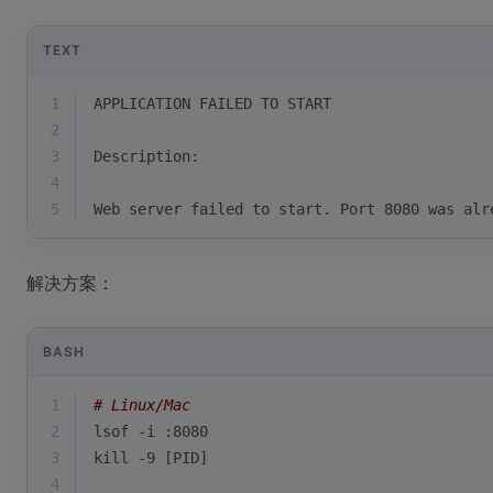
TEXT
1
APPLICATION FAILED TO START
2
3
Description:
4
5
Web server failed to start. Port 8080 was alr
解决方案：
BASH
1
# Linux/Mac
2
lsof -i :8080
3
kill
 -9 [PID]
4