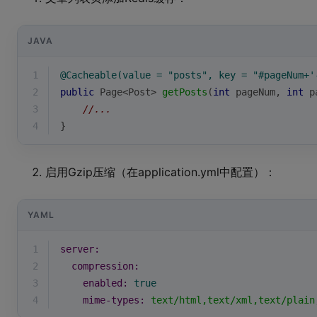
JAVA
1
@Cacheable(value = "posts", key = "#pageNum+'
2
public
 Page<Post> 
getPosts
(
int
 pageNum, 
int
 p
3
//...
4
}
启用Gzip压缩（在application.yml中配置）：
YAML
1
server:
2
compression:
3
enabled:
true
4
mime-types:
text/html,text/xml,text/plain