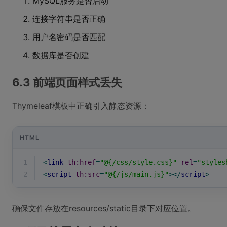
MySQL服务是否启动
连接字符串是否正确
用户名密码是否匹配
数据库是否创建
6.3 前端页面样式丢失
Thymeleaf模板中正确引入静态资源：
HTML
1
<
link
th:href
=
"@{/css/style.css}"
rel
=
"styles
2
<
script
th:src
=
"@{/js/main.js}"
>
</
script
>
确保文件存放在resources/static目录下对应位置。