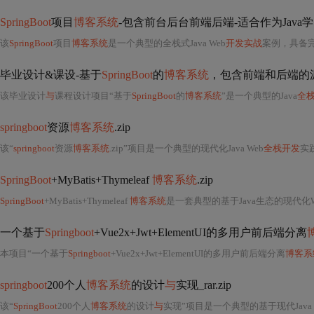
SpringBoot
项目
博客系统
-包含前台后台前端后端-适合作为Jav
该
SpringBoot
项目
博客系统
是一个典型的全栈式Java Web
开发实战
案例，具备
毕业设计&课设-基于
SpringBoot
的
博客系统
，包含前端和后端的源
该毕业设计
与
课程设计项目“基于
SpringBoot
的
博客系统
”是一个典型的Java
全
springboot
资源
博客系统
.zip
该“
springboot
资源
博客系统
.zip”项目是一个典型的现代化Java Web
全栈开发
实
SpringBoot
+MyBatis+Thymeleaf
博客系统
.zip
SpringBoot
+MyBatis+Thymeleaf
博客系统
是一套典型的基于Java生态的现代化
一个基于
Springboot
+Vue2x+Jwt+ElementUI的多用户前后端分离
本项目“一个基于
Springboot
+Vue2x+Jwt+ElementUI的多用户前后端分离
博客系
springboot
200个人
博客系统
的设计
与
实现_rar.zip
该“
SpringBoot
200个人
博客系统
的设计
与
实现”项目是一个典型的基于现代Java 