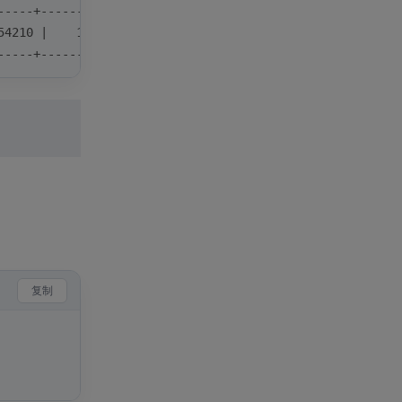
-----+----------+-------------+
54210 |    10.00 | Using where |
-----+----------+-------------+
复制