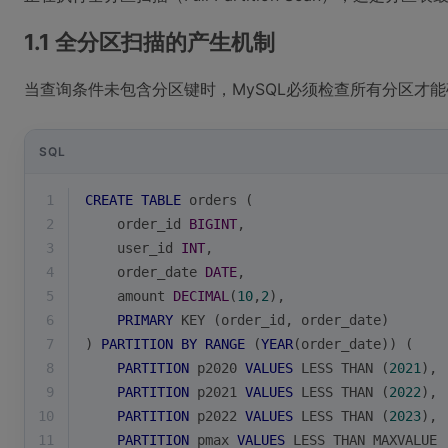
1.1 全分区扫描的产生机制
当查询条件未包含分区键时，MySQL必须检查所有分区才
SQL
1
CREATE
TABLE
 orders (
2
    order_id 
BIGINT
,
3
    user_id 
INT
,
4
    order_date 
DATE
,
5
    amount 
DECIMAL
(
10
,
2
),
6
PRIMARY
 KEY (order_id, order_date)
7
) 
PARTITION
BY
RANGE
 (
YEAR
(order_date)) (
8
PARTITION
 p2020 
VALUES
 LESS THAN (
2021
),
9
PARTITION
 p2021 
VALUES
 LESS THAN (
2022
),
10
PARTITION
 p2022 
VALUES
 LESS THAN (
2023
),
11
PARTITION
 pmax 
VALUES
 LESS THAN MAXVALUE