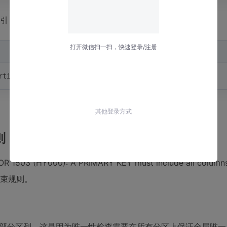
引
rtition (user_id, order_date);
则
0): A PRIMARY KEY must include all columns i
格的约束规则。
全部分区列。这是因为唯一性检查需要在所有分区上保证全局唯一