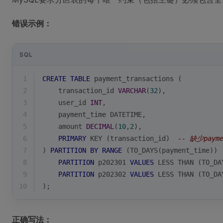
错误示例：
SQL
1
CREATE
TABLE
 payment_transactions (
2
    transaction_id 
VARCHAR
(
32
),
3
    user_id 
INT
,
4
    payment_time DATETIME,
5
    amount 
DECIMAL
(
10
,
2
),
6
PRIMARY
 KEY (transaction_id)  
-- 缺少payme
7
) 
PARTITION
BY
RANGE
 (TO_DAYS(payment_time)) 
8
PARTITION
 p202301 
VALUES
 LESS THAN (TO_DA
9
PARTITION
 p202302 
VALUES
 LESS THAN (TO_DA
10
);
正确写法：