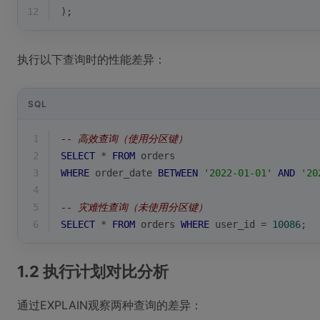
12
);
执行以下查询时的性能差异：
SQL
1
-- 高效查询（使用分区键）
2
SELECT
*
FROM
 orders 
3
WHERE
 order_date 
BETWEEN
'2022-01-01'
AND
'20
4
5
-- 灾难性查询（未使用分区键）
6
SELECT
*
FROM
 orders 
WHERE
 user_id 
=
10086
;
1.2 执行计划对比分析
通过EXPLAIN观察两种查询的差异：