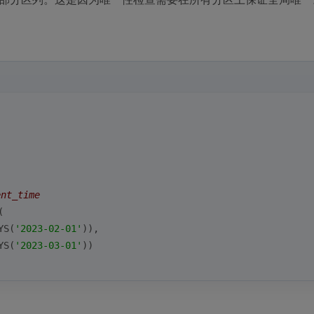
nt_time
(
YS(
'2023-02-01'
)),
YS(
'2023-03-01'
))