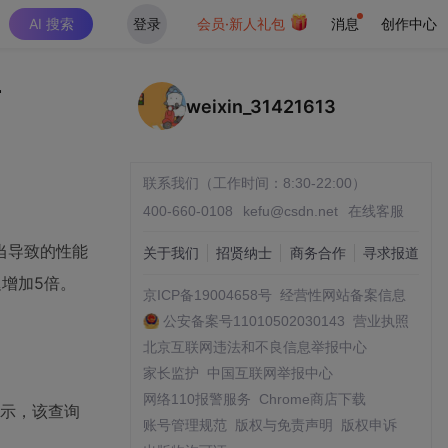
AI 搜索
登录
会员·新人礼包
消息
创作中心
南
weixin_31421613
联系我们（工作时间：8:30-22:00）
400-660-0108
kefu@csdn.net
在线客服
当导致的性能
关于我们
招贤纳士
商务合作
寻求报道
增加5倍。
京ICP备19004658号
经营性网站备案信息
公安备案号11010502030143
营业执照
北京互联网违法和不良信息举报中心
家长监护
中国互联网举报中心
网络110报警服务
Chrome商店下载
显示，该查询
账号管理规范
版权与免责声明
版权申诉