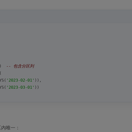
)  
-- 包含分区列
(
YS(
'2023-02-01'
)),
YS(
'2023-03-01'
))
区内唯一：