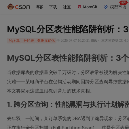
博客
下载
社区
AtomGit
模型市场
MySQL分区表性能陷阱剖析：
·
于 2026-07-07 10:25:21 修改
本内容遵循CC 4.0
MySQL
分区表
数据库优化
MySQL分区表性能陷阱剖析：3
当数据库表的数据量突破千万级时，分区表常被视为解决性
灾难——某电商平台在促销活动期间因跨分区查询导致数据库
本文将揭示这些血泪教训背后的技术真相。
1. 跨分区查询：性能黑洞与执行计划解
去年双十一期间，某订单系统的DBA遇到了诡异现象：分区表
正在执行全分区扫描（Full Partition Scan），这是分