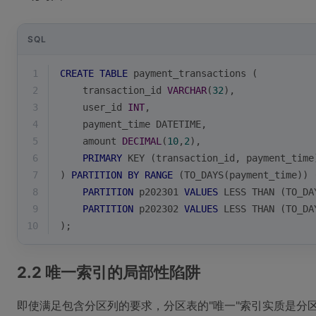
SQL
1
CREATE
TABLE
 payment_transactions (
2
    transaction_id 
VARCHAR
(
32
),
3
    user_id 
INT
,
4
    payment_time DATETIME,
5
    amount 
DECIMAL
(
10
,
2
),
6
PRIMARY
 KEY (transaction_id, payment_time
7
) 
PARTITION
BY
RANGE
 (TO_DAYS(payment_time)) 
8
PARTITION
 p202301 
VALUES
 LESS THAN (TO_DA
9
PARTITION
 p202302 
VALUES
 LESS THAN (TO_DA
10
);
2.2 唯一索引的局部性陷阱
即使满足包含分区列的要求，分区表的"唯一"索引实质是分