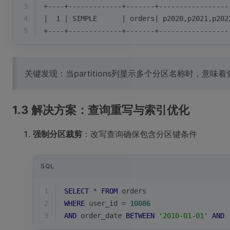
3
+----+-------------+-------+-----------------
4
|  1 | SIMPLE      | orders| p2020,p2021,p202
5
+----+-------------+-------+-----------------
关键发现：当partitions列显示多个分区名称时，
1.3 解决方案：查询重写与索引优化
强制分区裁剪
：改写查询确保包含分区键条件
SQL
1
SELECT
*
FROM
 orders 
2
WHERE
 user_id 
=
10086
3
AND
 order_date 
BETWEEN
'2010-01-01'
AND