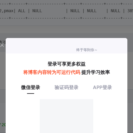
----+------+---------------+------+---------+------+----
2,pmax| ALL | NULL          | NULL | NULL    | NULL | 38
----+------+---------------+------+---------+------+----
意味着查询正在扫描这些分区，这是性能风险的明确信号。
'2030-12-31'
;