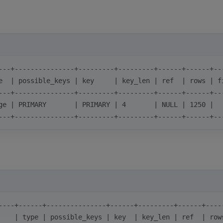
---+---------------+---------+---------+------+------+--
e  | possible_keys | key     | key_len | ref  | rows | f
---+---------------+---------+---------+------+------+--
ge | PRIMARY       | PRIMARY | 4       | NULL | 1250 |  
---+---------------+---------+---------+------+------+--
----+------+---------------+------+---------+------+----
    | type | possible_keys | key  | key_len | ref  | row