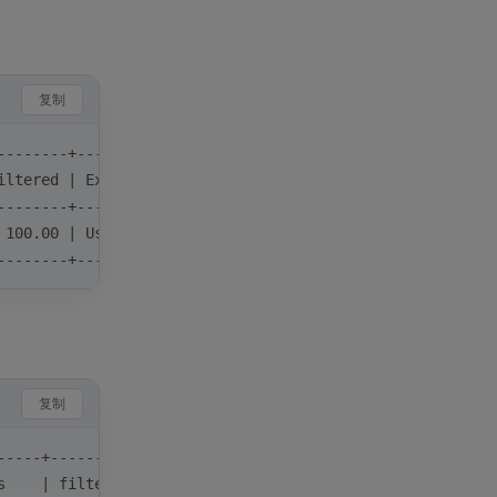
复制
--------+-------------+
iltered | Extra       |
--------+-------------+
 100.00 | Using where |
--------+-------------+
复制
-----+----------+-------------+
s    | filtered | Extra       |