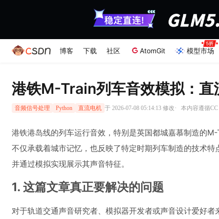
博客
下载
社区
AtomGit
模型市场
港铁M-Train列车音效模拟
·
于 2026-07-08 05:14:13 修改
本内容遵循CC 4
音频信号处理
Python
直流电机
港铁港岛线的列车运行音效，特别是英国都城嘉慕制造的M-T
不仅承载着城市记忆，也反映了特定时期列车制造的技术特点。
并通过模拟实现展示其声音特征。
1. 这篇文章真正要解决的问题
对于轨道交通声音研究者、模拟器开发者或声音设计爱好者