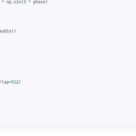
 * np.sin(
3
 * phase)
audio))
rlap=
512
)