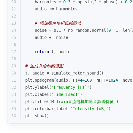
20
    harmonics = 
0.3
 * np.sin(
2
 * phase) + 
0.2
21
    audio += harmonics
22
23
# 添加噪声模拟机械振动
24
    noise = 
0.1
 * np.random.normal(
0
, 
1
, 
len
(
25
    audio += noise
26
27
return
 t, audio
28
29
# 生成并绘制频谱图
30
t, audio = simulate_motor_sound()
31
plt.specgram(audio, Fs=
44100
, NFFT=
1024
, nove
32
plt.ylabel(
'Frequency [Hz]'
)
33
plt.xlabel(
'Time [sec]'
)
34
plt.title(
'M-Train直流电机加速音频谱特征'
)
35
plt.colorbar(label=
'Intensity [dB]'
)
36
plt.show()