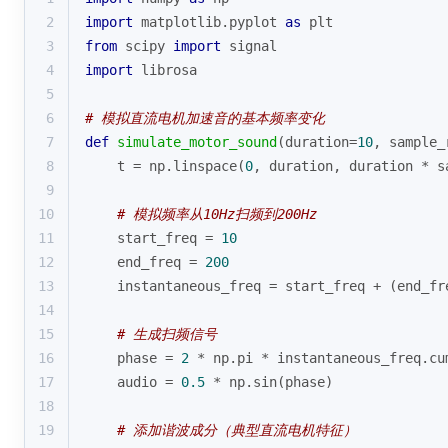
2
import
 matplotlib.pyplot 
as
 plt
3
from
 scipy 
import
 signal
4
import
 librosa
5
6
# 模拟直流电机加速音的基本频率变化
7
def
simulate_motor_sound
(
duration=
10
, sample_
8
    t = np.linspace(
0
, duration, duration * s
9
10
# 模拟频率从10Hz扫频到200Hz
11
    start_freq = 
10
12
    end_freq = 
200
13
    instantaneous_freq = start_freq + (end_fr
14
15
# 生成扫频信号
16
    phase = 
2
 * np.pi * instantaneous_freq.cu
17
    audio = 
0.5
 * np.sin(phase)
18
19
# 添加谐波成分（典型直流电机特征）