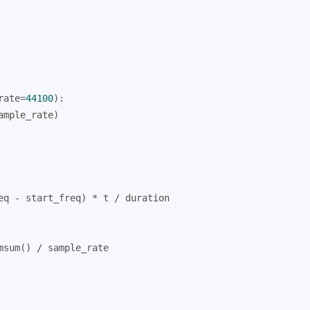
rate=
44100
):
ample_rate)
eq - start_freq) * t / duration
msum() / sample_rate