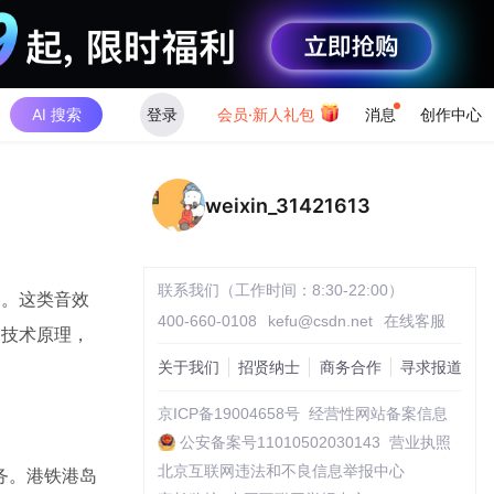
AI 搜索
登录
会员·新人礼包
消息
创作中心
weixin_31421613
联系我们（工作时间：8:30-22:00）
题。这类音效
400-660-0108
kefu@csdn.net
在线客服
的技术原理，
关于我们
招贤纳士
商务合作
寻求报道
京ICP备19004658号
经营性网站备案信息
公安备案号11010502030143
营业执照
北京互联网违法和不良信息举报中心
务。港铁港岛