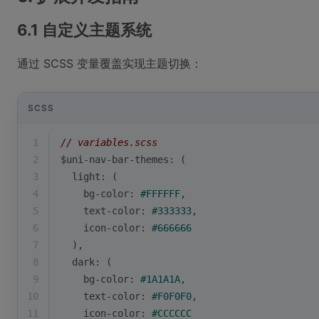
6.1 自定义主题系统
通过 SCSS 变量覆盖实现主题切换：
SCSS
1
// variables.scss
2
$uni-nav-bar-themes
: (
3
  light: (
4
    bg-color: 
#FFFFFF
,
5
    text-color: 
#333333
,
6
    icon-color: 
#666666
7
  ),
8
  dark: (
9
    bg-color: 
#1A1A1A
,
10
    text-color: 
#F0F0F0
,
11
    icon-color: 
#CCCCCC