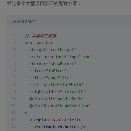
经过多个大型项目验证的配置方案：
JAVASCRIPT
1
// 高兼容性配置
2
<uni-nav-bar
3
  :height=
"realHeight"
4
  :safe-area-inset-top=
"true"
5
  :border=
"showBorder"
6
  :fixed=
"isFixed"
7
  :title=
"pageTitle"
8
  :left-width=
"slotWidth"
9
  :right-width=
"slotWidth"
10
  @clickLeft=
"handleBack"
11
  @clickRight=
"handleAction"
12
>
13
<
template
v-slot:left
>
14
<
custom-back-button
 />