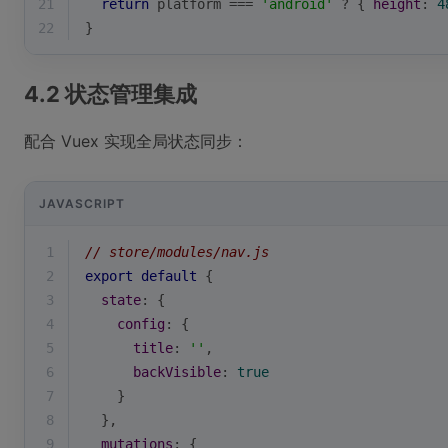
21
return
 platform === 
'android'
 ? { 
height
: 
4
22
}
4.2 状态管理集成
配合 Vuex 实现全局状态同步：
JAVASCRIPT
1
// store/modules/nav.js
2
export
default
 {
3
state
: {
4
config
: {
5
title
: 
''
,
6
backVisible
: 
true
7
    }
8
  },
9
mutations
: {