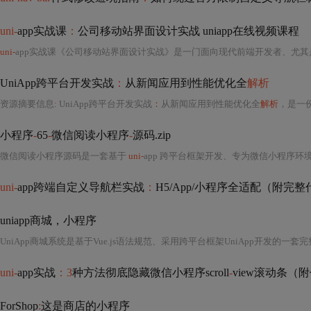
uni-
app实战课
：
公司移动站界面设计实战 uniapp在线视频课程
uni-
app实战课《公司移动站界面设计实战》是一门面向现代前端开发者、尤其是Vue.js
UniApp跨平台开发实战
：
从新闻应用到性能优化全
解析
资源摘要信息
:
UniApp跨平台开发实战
：
从新闻应用到性能优化全
解析
，是一份面向中高级前端开发
小程序
-
65
-
微信阅读小程序
-
源码.zip
微信阅读小程序源码是一套基于
uni-
app 跨平台框架开发、专为微信小程序环境
uni-
app跨端自定义导航栏实战
：
H5/App/小程序全适配（附完
uniapp商城，小程序
UniApp商城系统是基于Vue.js语法规范、采用跨平台框架UniApp开发的一
uni-
app实战
：3
种方法彻底隐藏微信小程序scroll
-
view滚动条（
ForShop
:
这是商店的小程序