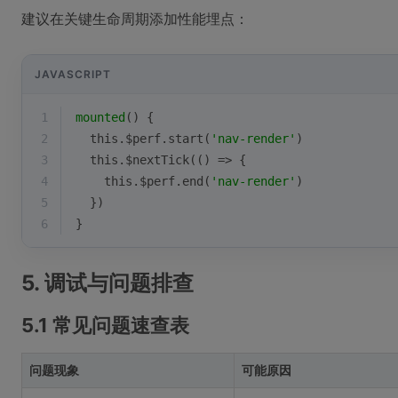
建议在关键生命周期添加性能埋点：
JAVASCRIPT
1
mounted
(
)
 {
2
this
.$perf.start(
'nav-render'
)
3
this
.$nextTick(
() =>
 {
4
this
.$perf.end(
'nav-render'
)
5
  })
6
}
5. 调试与问题排查
5.1 常见问题速查表
问题现象
可能原因