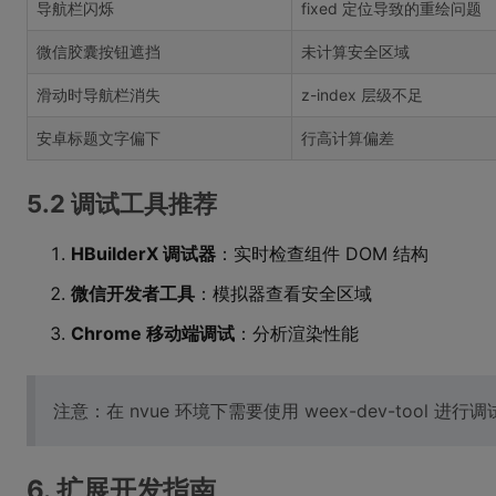
导航栏闪烁
fixed 定位导致的重绘问题
微信胶囊按钮遮挡
未计算安全区域
滑动时导航栏消失
z-index 层级不足
安卓标题文字偏下
行高计算偏差
5.2 调试工具推荐
HBuilderX 调试器
：实时检查组件 DOM 结构
微信开发者工具
：模拟器查看安全区域
Chrome 移动端调试
：分析渲染性能
注意：在 nvue 环境下需要使用 weex-dev-tool 进行调
6. 扩展开发指南