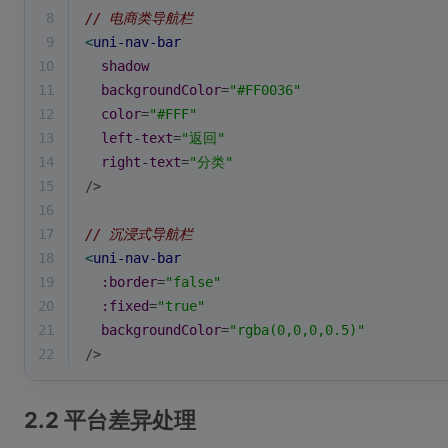
8
// 电商类导航栏
9
<
uni-nav-bar
10
shadow
11
backgroundColor
=
"#FF0036"
12
color
=
"#FFF"
13
left-text
=
"返回"
14
right-text
=
"分类"
15
/>
16
17
// 沉浸式导航栏
18
<
uni-nav-bar
19
:border
=
"false"
20
:fixed
=
"true"
21
backgroundColor
=
"rgba(0,0,0,0.5)"
22
/>
2.2 平台差异处理