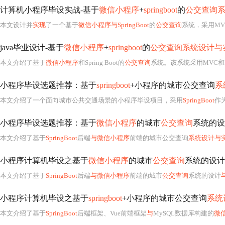
计算机小程序毕设实战-基于
微信小程序
+
springboot
的
公交查询
本文设计并
实现
了一个基于
微信小程序与SpringBoot
的
公交查询
系统，采用MVC架构和B
java毕业设计-基于
微信小程序
+
springboot
的
公交查询系统设计与
本文介绍了基于
微信小程序
和Spring Boot的
公交查询
系统。该系统采用MVC和B/S架构，后端用Spring Boot，数据库用MySQL，前端用Vue。具
小程序毕设选题推荐：基于
springboot
+小程序的城市公交查询
系
本文介绍了一个面向城市公共交通场景的小程序毕设项目，采用
SpringBoot
作为
小程序毕设选题推荐：基于
微信小程序
的城市
公交查询
系统的设
本文介绍了基于
SpringBoot
后端
与微信小程序
前端的城市公交查询
系统设计与
小程序计算机毕设之基于
微信小程序
的城市
公交查询
系统的设计
本文介绍了基于
SpringBoot
后端
与微信小程序
前端的城市
公交查询
系统的设计
小程序计算机毕设之基于
springboot
+小程序的城市公交查询
系统
本文介绍了基于
SpringBoot
后端框架、Vue前端框架
与
MySQL数据库构建的
微