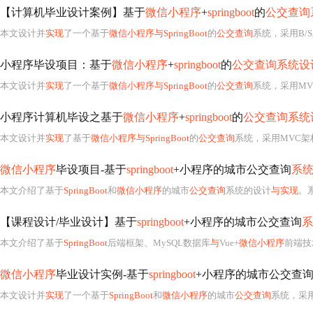
【计算机毕业设计案例】基于
微信小程序
+
springboot
的
公交查询
本文设计并
实现
了一个基于
微信小程序与SpringBoot
的
公交查询
系统，采用B/S架构和MVC设
小程序毕设项目：基于
微信小程序
+
springboot
的
公交查询系统设
本文设计并
实现
了一个基于
微信小程序与SpringBoot
的
公交查询
系统，采用MVC架
小程序计算机毕设之基于
微信小程序
+
springboot
的
公交查询系统
本文设计并
实现
了基于
微信小程序与SpringBoot
的
公交查询
系统，采用MVC架构和
微信小程序
毕设项目-基于
springboot
+小程序的城市公交查询
系
本文介绍了基于
SpringBoot
和
微信小程序
的城市
公交查询
系统的设计
与实现
。系统采
【课程设计/毕业设计】基于
springboot
+小程序的城市公交查询
系
本文介绍了基于
SpringBoot
后端框架、MySQL数据库
与
Vue+
微信小程序
前端技
微信小程序
毕业设计实例-基于
springboot
+小程序的城市公交查
本文设计并
实现
了一个基于
SpringBoot
和
微信小程序
的城市
公交查询
系统，采