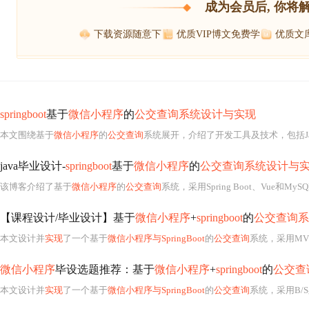
成为会员后, 你将
下载资源随意下
优质VIP博文免费学
优质文
springboot
基于
微信小程序
的
公交查询系统设计与实现
本文围绕基于
微信小程序
的
公交查询
系统展开，介绍了开发工具及技术，包括Java、Spring Boot、MySQL等。进行
java毕业设计-
springboot
基于
微信小程序
的
公交查询系统设计与
该博客介绍了基于
微信小程序
的
公交查询
系统，采用Spring Boot、Vue和MySQL技术栈，运用MVC设计模式和B/S架构。涵盖系统需求分析、架构设计、功
【课程设计/毕业设计】基于
微信小程序
+
springboot
的
公交查询系
本文设计并
实现
了一个基于
微信小程序与SpringBoot
的
公交查询
系统，采用MVC架
微信小程序
毕设选题推荐：基于
微信小程序
+
springboot
的
公交查
本文设计并
实现
了一个基于
微信小程序与SpringBoot
的
公交查询
系统，采用B/S架构