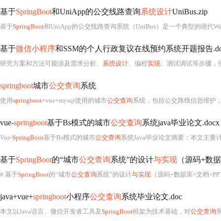
基于
SpringBoot
和UniApp的公交线路查询
系统设计
UniBus.zip
基于
SpringBoot
和UniApp的公交线路查询系统（UniBus）是一个典型的现代We
基于
微信小程序
和SSM的个人行政复议在线预约系统开题报告.do
研究方案和方法可能涉及需求分析、
系统设计
、编程
实现
、测试调试等步骤，
springboot
城市
公交查询
系统
使用
springboot
+vue+mysql使用的城市
公交查询
系统，包括公交路线信息维护，站点信息维护，公告信息维护，留言信
vue-
springboot
基于Bs模式的城市
公交查询
系统java毕业论文.docx
Vue-
SpringBoot
基于Bs模式的城市
公交查询
系统Java毕业论文摘要：本文主要
基于
SpringBoot
的“城市
公交查询
系统”的设计
与实现
（源码+数据库+
# 基于
SpringBoot
的“城市
公交查询
系统”的设计
与实现
（源码+数据库+文档+PPT)- 
java+vue+
springboot
小程序
公交查询
系统毕业论文.doc
本文以Java语言、微信开发者工具及
SpringBoot
框架为技术基础，对
公交查询