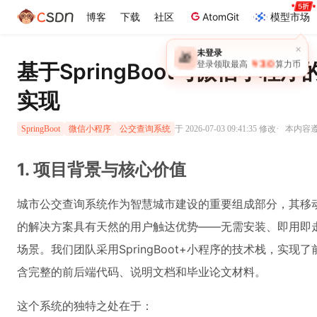
博客
下载
社区
AtomGit
模型市场
×
未登录
🎁
￥30
基于SpringBoot与微信小
登录领取最高
算力币
实现
·
于 2026-07-03 09:41:35 修改
本内容遵循
SpringBoot
微信小程序
公交查询系统
1. 项目背景与核心价值
城市公交查询系统作为智慧城市建设的重要组成部分，其移
的解决方案具有天然的用户触达优势——无需安装、即用即
场景。我们团队采用SpringBoot+小程序的技术栈，实
含完整的前后端代码、说明文档和毕业论文材料。
这个系统的独特之处在于：