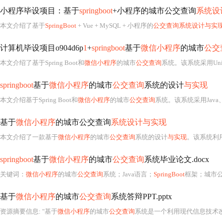
小程序毕设项目：基于
springboot
+小程序的城市公交查询
系统设
本文介绍了基于
SpringBoot
+ Vue + MySQL + 小程序的
公交查询系统设计与实
计算机毕设项目o904d6p
1
+
springboot
基于
微信小程序
的城市
公交
本文介绍了基于Spring Boot和
微信小程序
的城市
公交查询
系统。该系统采用Uni - weixin、Spr
springboot
基于
微信小程序
的城市
公交查询
系统的设计
与实现
本文介绍基于Spring Boot和
微信小程序
的城市
公交查询
系统。该系统采用Java、Spring Boot框架、MySQL数据库、MyBatis
基于
微信小程序
的城市公交查询
系统设计与实现
本文介绍了一款基于
微信小程序
的城市
公交查询
系统的设计
与实现
。该系统利
springboot
基于
微信小程序
的城市
公交查询
系统毕业论文.docx
关键词：
微信小程序
的城市
公交查询
系统；Java语言；
SpringBoot
框架；城市公交查
基于
微信小程序
的城市
公交查询
系统答辩PPT.pptx
资源摘要信息: "基于
微信小程序
的城市
公交查询
系统是一个利用现代信息技术改善传统城市公交查询管理方式的项目。该项目