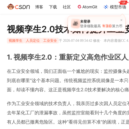
博客
下载
社区
AtomGit
模型市场
×
未登录
🎁
￥30
视频孪生2.0技术如何提升工业
登录领取最高
算力币
·
于 2026-07-04 09:54:42 修改
本内容遵循CC 4.
视频孪生
人员定位
工业安全
1. 视频孪生2.0：重新定义高危作业区
在工业安全领域，我们正面临一个尴尬的现实：监控摄像头
到底在哪里"这个基本问题。传统视频监控系统就像是一本
面，却读不懂内容。这正是视频孪生2.0技术要解决的核心
作为工业安全领域的技术负责人，我亲历过多次因人员定位
去年某化工厂的泄漏事故，虽然监控室能看到十几个角度的
有人员都已撤离危险区。这种"看得见但算不准"的困境，正是