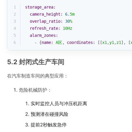
1
storage_area:
2
camera_height:
6.
5m
3
overlap_ratio:
30
%
4
refresh_rate:
10Hz
5
alarm_zones:
6
-
 {
name:
A区
, 
coordinates:
 [[
x1
,
y1
,
z1
], [
5.2 封闭式生产车间
在汽车制造车间的典型应用：
危险机械防护：
实时监控人员与冲压机距离
预测潜在碰撞风险
提前2秒触发急停