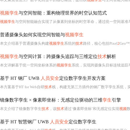
视频孪生
与空间智能：重构物理世界的时空认知范式
视频孪生
与空间智能融合实现了从像素到坐标的时空革命，通过统一空间基准
普通摄像头如何实现空间智能与
视频孪生
本文介绍基于普通摄像头构建
视频孪生
系统的
技术
路径，核心包括Pixel
2
Geo™
视频孪生
与空间计算：跨摄像头追踪与三维定位
技术
解析
本文详解基于统一空间坐标体系的
视频孪生
系统，实现跨摄像头目标连续追踪
基于 HT 钢厂 UWB
人员安全
定位数字孪生开发方案
本方案基于HT for Web自研
技术
栈，构建无第三方插件的钢厂数字孪生系统，实
镜像数字孪生 × 像素即坐标：无感定位驱动的三维
孪生
引擎
本文介绍了镜像数字孪生
技术
，该
技术
通过‘像素即坐标’和无感定位实现
视频
数据
基于 HT 智慧钢厂 UWB
人员安全
定位数字孪生