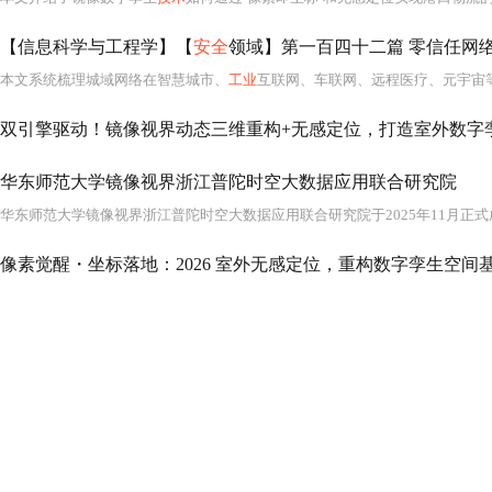
【信息科学与工程学】【
安全
领域】第一百四十二篇 零信任网络
本文系统梳理城域网络在智慧城市、
工业
互联网、车联网、远程医疗、元宇宙等100+垂直场景下的差异化通信
华东师范大学镜像视界浙江普陀时空大数据应用联合研究院
像素觉醒・坐标落地：2026 室外无感定位，重构数字孪生空间