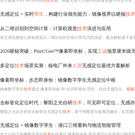
本方案基于HT for Web自研
技术
栈，构建无第三方插件的轻量化数字孪生平台，
无感定位 + 实时
孪生
，构建行业领先能力：镜像视界以硬核
技
从二维识别到空间计算：计算机视觉
技术
演进与应用
2026硬核突破：Pixel
2
Geo™像素即坐标，实现
工业
场景厘米级
多定位
技术
场景实测：核电厂外来
人员
无感定位最优方案解析
像素即坐标，步态即身份：镜像数字孪生无感定位中枢
镜像数字孪生
技术
通过‘像素即坐标’和‘步态即身份’理念，结合无感定位、
视频
去标签化定位时代：黎阳之光自研
技术
，可见即可定位，无感亦
黎阳之光自主研发去标签化无感定位
技术
，基于纯视觉与多模态融合，实现厘米级至分米级三维空间精准解算，无需GPS、UWB等物理标签，支持室内外、电磁屏蔽、无
无感定位 × 镜像数字孪生：港口三维重构与物流智能管理
本文介绍了镜像数字孪生
技术
如何通过‘像素即坐标’和无感定位实现港口物流