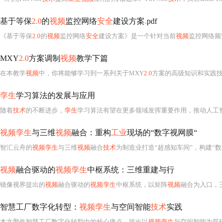
基于等保
2.0
的
视频
监控网络
安全
建设方案
.
pdf
《基于等保
2.0
的
视频
监控网络
安全
建设方案》是一个针对当前
视频
监控网络频
MXY
2.0
方案调制
视频
教学下篇
在本教学
视频
中，你将能够学习到一系列关于MXY
2.0
方案的高级知识和实践
孪生
学习算法的发展与应用
随着
技术
的不断进步，
孪生
学习算法有望在更多领域发挥重要作用，推动人工
视频孪生
与三维
视频
融合：重构
工业
现场的“数字视网膜“
智汇云舟的
视频孪生
与三维
视频
融合
技术
为制造业打造“超感知车间”，构建“
视频
融合驱动的
视频孪生
中枢系统：三维重建与行
镜像视界提出的
视频
融合驱动的
视频孪生
中枢系统，以矩阵
视频
融合为入口，三维建模为骨架，行为建模为灵魂。该系统可实现从二维画面到空间重构、从被动监控到主动
智慧工厂数字化转型：
视频孪生
与空间智能
技术
实践
本文聚焦智慧工厂数字化转型中的核心痛点，提出以
视频孪生
与空间智能为双