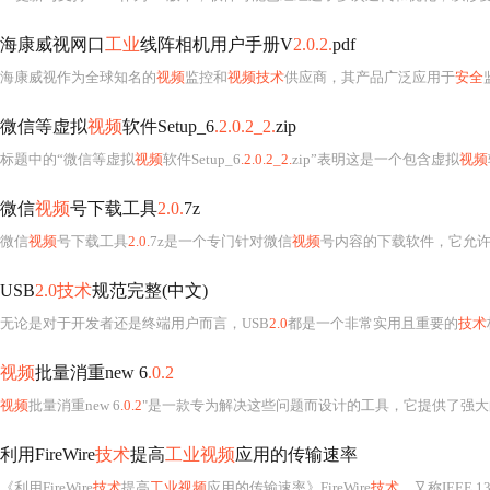
海康威视网口
工业
线阵相机用户手册V
2.0.2.
pdf
海康威视作为全球知名的
视频
监控和
视频技术
供应商，其产品广泛应用于
安全
微信等虚拟
视频
软件Setup_6
.2.0.2_2.
zip
标题中的“微信等虚拟
视频
软件Setup_6
.2.0.2_2.
zip”表明这是一个包含虚拟
视频
微信
视频
号下载工具
2.0.
7z
微信
视频
号下载工具
2.0.
7z是一个专门针对微信
视频
号内容的下载软件，它允
USB
2.0技术
规范完整(中文)
无论是对于开发者还是终端用户而言，USB
2.0
都是一个非常实用且重要的
技术
视频
批量消重new 6
.0.2
视频
批量消重new 6
.0.2
"是一款专为解决这些问题而设计的工具，它提供了强
利用FireWire
技术
提高
工业视频
应用的传输速率
《利用FireWire
技术
提高
工业视频
应用的传输速率》FireWire
技术
，又称IEEE 13