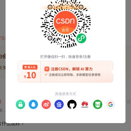
47元/天
开通会员,解锁全文
为会员后, 你将解锁
博文免费学
优质文库回答免费看
付费资源9折优惠
用
江
驱动开发、测距启动与数据读取全流程、移动平均滤波与异常值剔除等软件精度优化方法，以及双传感器避障系统构建与多路扩展策略。重点突出I2C通信可靠性设计、抗干扰措施及实测达±
出什么花样？