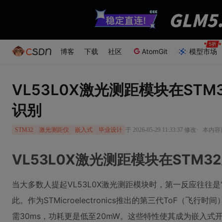
博客
下载
社区
AtomGit
模型市场
VL53L0X激光测距模块在ST
识别
·
于 2026-05-29 11:33:37 修改
本内容遵
STM32
激光测距仪
嵌入式
毕业设计
VL53L0X激光测距模块在STM
当大多数人提起VL53L0X激光测距模块时，第一反应往往是
此。作为STMicroelectronics推出的第三代ToF（
需30ms，功耗更是低至20mW。这些特性使其成为嵌入式开