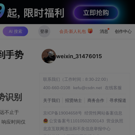
AI 搜索
登录
会员·新人礼包
消息
创作中心
到手势
weixin_31476015
联系我们（工作时间：8:30-22:00）
400-660-0108
kefu@csdn.net
在线客服
势识别
关于我们
招贤纳士
商务合作
寻求报道
力远不止于
京ICP备19004658号
经营性网站备案信息
公安备案号11010502030143
营业执照
度，响应时间仅
北京互联网违法和不良信息举报中心