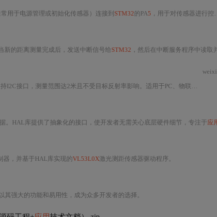
（通常用于电源管理或初始化传感器）连接到
STM32
的PA
5
，用于对传感器进行控制。
当新的距离测量完成后，发送中断信号给
STM32
，然后在中断服务程序中读取并处
weix
测量范围达2米且不受目标反射率影响。适用于PC、物联网、机器人及家电等多种场景，具有高安全性与易集成性
据。HAL库提供了抽象化的接口，使开发者无需关心底层硬件细节，专注于
应
微控制器，并基于HAL库实现的
VL53L0X
激光测距传感器驱动程序。
以其强大的功能和易用性，成为众多开发者的选择。
源码工程+
应用
技术文档）.zip