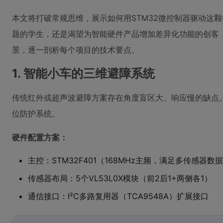
本文将打破常规思维，展示如何用STM32微控制器驱动这
题的学生，还是渴望为智能硬件产品增加差异化功能的创客
景，逐一剖析每个项目的技术要点。
1. 智能小车的三维避障系统
传统红外或超声波避障方案存在角度盲区大、响应慢的缺点。利
位防护系统。
硬件配置方案：
主控：STM32F401（168MHz主频，满足多传感器数
传感器布局：5个VL53L0X模块（前2后1+两侧各1）
通信接口：I²C多路复用器（TCA9548A）扩展接口