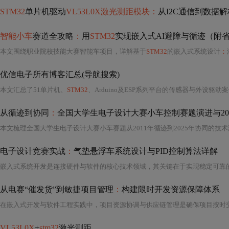
STM32
单片机驱动
VL53L0X激光测距模块：
从I2C通信到数据
智能小车
赛道全攻略
：
用
STM32
实现嵌入式AI避障与循迹（附
本文围绕职业院校技能大赛智能车项目，详解基于
STM32
的嵌入式系统设计
：
优信电子所有博客汇总(导航搜索)
本文汇总了51单片机、
STM32
、Arduino及ESP系列平台的传感器与外设驱动案例，涵盖温湿度（DHT
从循迹到协同
：
全国大学生电子设计大赛小车控制赛题演进与20
电子设计竞赛实战
：
气垫悬浮车系统设计与PID控制算法详解
嵌入式系统开发是连接硬件与软件的核心技术领域，其关键在于实现稳定可靠
从电赛“催发货”到敏捷项目管理
：
构建限时开发资源保障体系
VL53L0X
+
stm32
激光测距