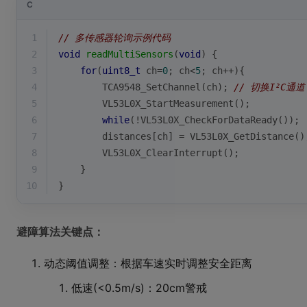
C
1
// 多传感器轮询示例代码
2
void
readMultiSensors
(
void
)
{
3
for
(
uint8_t
 ch=
0
; ch<
5
; ch++){
4
        TCA9548_SetChannel(ch); 
// 切换I²C通道
5
        VL53L0X_StartMeasurement();
6
while
(!VL53L0X_CheckForDataReady());
7
        distances[ch] = VL53L0X_GetDistance()
8
        VL53L0X_ClearInterrupt();
9
    }
10
}
避障算法关键点：
动态阈值调整：根据车速实时调整安全距离
低速(<0.5m/s)：20cm警戒