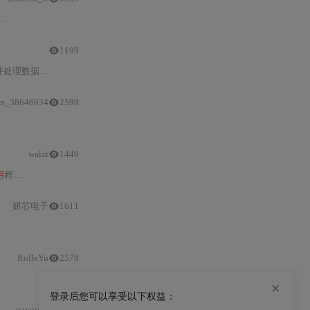
1199
理数据。6.
in_38646634
2598
walzt
1449
用
程序逻辑。
妍芯电子
1611
RolleYu
2578
×
登录后您可以享受以下权益：
gzxgyzbb
795