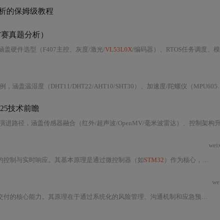
解析的保姆级教程
省赛真题分析）
涵盖硬件选型（F407主控、灰度/激光/
VL53L0X
/编码器）、RTOS任务调度、模块化驱动开发、串级PID与模糊自适应控制、多传感器数据融合
11/DHT22/AHT10/SHT30）、加速度/陀螺仪（MPU6050/MPU9250/ADXL345）、激光测距（
25技术前瞻
wei
的控制与实时响应。其基本原理是通过微控制器（如
STM32
）作为核心，协调传感器数据采集、算法决策与执行机构驱动，形成一个完整的闭环控制系统。这项技术的核心价值在于能够将抽象算法转化为精确的物理动作，广泛
we
在嵌入式开发与软件工程实践中，项目资源协调与供应链管理是确保项目按时交付的核心能力。其原理在于通过系统化的风险管理、沟通机制和应急预案，应对外部依赖项的阻塞风险，从而保障开发流程的顺畅。这项技术的价值在于将团队从被动的“救火”状态转变为主动的规划者，显著提升在电子设计竞赛、黑客松及产品原型开发等高压场景下的成功率。