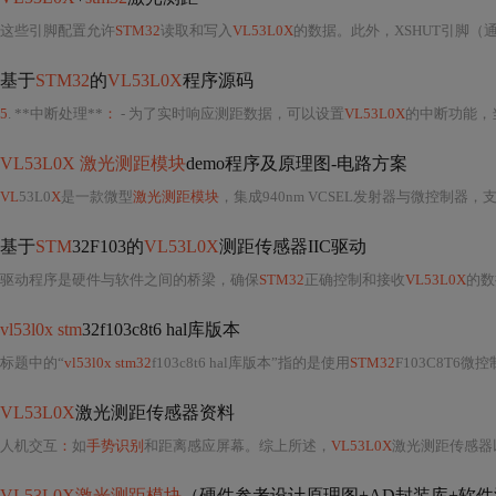
这些引脚配置允许
STM32
读取和写入
VL53L0X
的数据。此外，XSHUT引脚
基于
STM32
的
VL53L0X
程序源码
5
. **中断处理**
：
- 为了实时响应测距数据，可以设置
VL53L0X
的中断功能，
VL53L0X 激光测距模块
demo程序及原理图-电路方案
VL
53L0
X
是一款微型
激光测距模块
，集成940nm VCSEL发射器与微控制器，支持I2C接口，
基于
STM
32F103的
VL53L0X
测距传感器IIC驱动
驱动程序是硬件与软件之间的桥梁，确保
STM32
正确控制和接收
VL53L0X
的数
vl53l0x stm
32f103c8t6 hal库版本
标题中的“
vl53l0x stm32
f103c8t6 hal库版本”指的是使用
STM32
F103C8T6
VL53L0X
激光测距传感器资料
人机交互
：
如
手势识别
和距离感应屏幕。综上所述，
VL53L0X
激光测距传感器
VL53L0X激光测距模块
（硬件参考设计原理图+AD封装库+软件