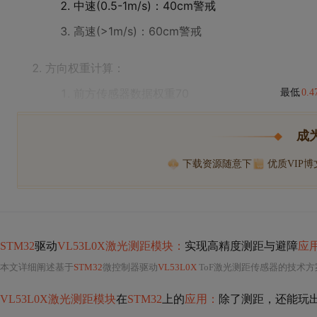
中速(0.5-1m/s)：40cm警戒
高速(>1m/s)：60cm警戒
方向权重计算：
前方传感器数据权重70
最低
0.
成
下载资源随意下
优质VIP
STM32
驱动
VL53L0X激光测距模块：
实现高精度测距与避障
应
本文详细阐述基于
STM32
微控制器驱动
VL53L0X
ToF激光测距传感器的技术方案，涵盖硬件I2C连接规范、底层寄存器级
VL53L0X激光测距模块
在
STM32
上的
应用：
除了测距，还能玩