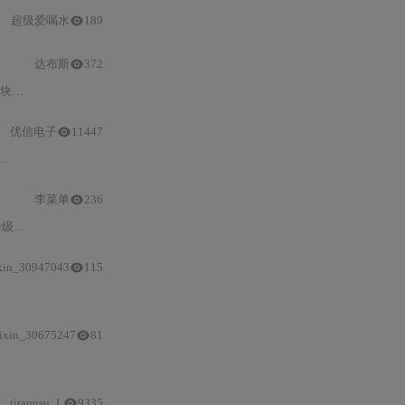
超级爱喝水
189
达布斯
372
及二维码
识别
优信电子
11447
VL53L0X
/TOF250）、ADC/DAC（
李菜单
236
本文梳理全国大学生电子设计大赛小车赛题从2011年循迹到2025年协同的技术演进路径，涵盖传感器融合（红外/超声波/OpenMV/毫米波雷达）、控制架构升级（单MCU→异构计算+RTOS）、轻量级SLAM实现（RPLIDAR+Cartographer/VINS-Mono）及车路协同（ESP-NOW/LoRa/PTP同步）等关键技术，并提出模块化备赛方案与硬件选型建议。
xin_30947043
115
ixin_30675247
81
tiramisu_L
9335