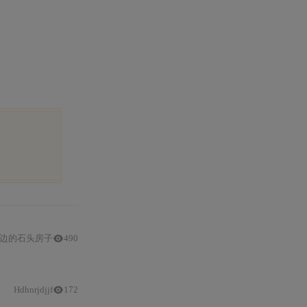
边的石头房子
490
Hdhnrjdjjf
172