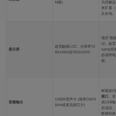
M版)
为流畅运
来扩展（
足余地。
项目“脸面
UI。超
超宽触摸LCD，分辨率12
显示屏
namp
80x480或1600x600
必须带电
能。
树莓派5
接口
，音
USB外置声卡 (推荐CM10
音频输出
或USB
8AH或更高级芯片)
必须品，
数模转换