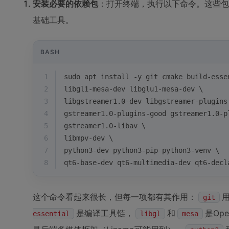
安装必要的依赖包
：打开终端，执行以下命令。这些包
基础工具。
BASH
1
sudo apt install -y git cmake build-esse
2
libgl1-mesa-dev libglu1-mesa-dev \
3
libgstreamer1.0-dev libgstreamer-plugins
4
gstreamer1.0-plugins-good gstreamer1.0-p
5
gstreamer1.0-libav \
6
libmpv-dev \
7
python3-dev python3-pip python3-venv \
8
qt6-base-dev qt6-multimedia-dev qt6-decl
这个命令看起来很长，但每一项都有其作用：
git
是编译工具链，
和
是Op
essential
libgl
mesa