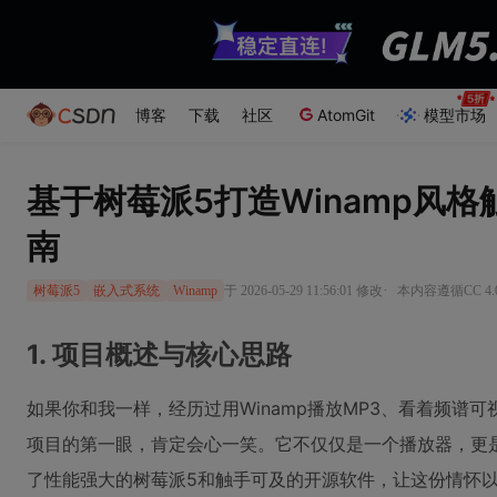
博客
下载
社区
AtomGit
模型市场
基于树莓派5打造Winamp风
南
·
于 2026-05-29 11:56:01 修改
本内容遵循CC 4.
树莓派5
嵌入式系统
Winamp
1. 项目概述与核心思路
如果你和我一样，经历过用Winamp播放MP3、看着频谱
项目的第一眼，肯定会心一笑。它不仅仅是一个播放器，更
了性能强大的树莓派5和触手可及的开源软件，让这份情怀以