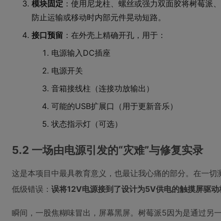
模块固定
：使用尼龙柱、螺丝或强力双面胶将树莓派、
防止运输或移动时内部元件晃动短路。
接口预留
：在外壳上精确开孔，用于：
电源输入DC插座
电源开关
音箱接线柱（连接功放输出）
可能的USB扩展口（用于更新音乐）
状态指示灯（可选）
5.2 一场由电源引发的“灾难”与修复实录
这是本项目中最具教育意义，也最让我心痛的部分。在一切
低级错误：
误将12V电源接到了设计为5V供电的触摸屏驱动
瞬间，一股焦糊味冒出，屏幕黑屏。树莓派5因为是通过另一