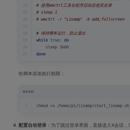
14
# 使用wmctrl工具在程序启动后使其全屏
15
# sleep 1
16
# wmctrl -r "Linamp" -b add,fullscreen
17
18
# 保持脚本运行，防止退出
19
while
true
; 
do
20
    sleep 3600
21
done
给脚本添加执行权限：
BASH
1
chmod +x /home/pi/linamp/start_linamp.sh
配置自动登录
：为了跳过登录界面，直接进入X会话，需要