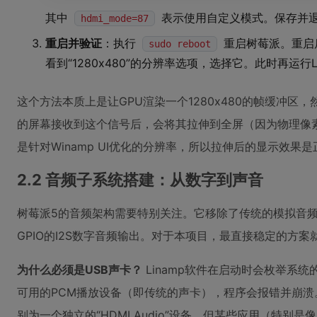
其中
表示使用自定义模式。保存并退出
hdmi_mode=87
重启并验证
：执行
重启树莓派。重启后
sudo reboot
看到“1280x480”的分辨率选项，选择它。此时再运行
这个方法本质上是让GPU渲染一个1280x480的帧缓冲区
的屏幕接收到这个信号后，会将其拉伸到全屏（因为物理像素是
是针对Winamp UI优化的分辨率，所以拉伸后的显示效果
2.2 音频子系统搭建：从数字到声音
树莓派5的音频架构需要特别关注。它移除了传统的模拟音频输
GPIO的I2S数字音频输出。对于本项目，最直接稳定的方案
为什么必须是USB声卡？
Linamp软件在启动时会枚举系
可用的PCM播放设备（即传统的声卡），程序会报错并崩溃
别为一个独立的“HDMI Audio”设备，但某些应用（特别是