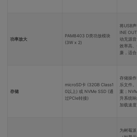
将USB
INE O
PAM8403 D类功放模块
功率放大
动无源音
(3W x 2)
效率高、
廉，适合
存储操作
microSD卡 (32GB Class1
乐文件。
存储
0以上) 或 NVMe SSD (通
案；NVM
过PCIe转接)
升系统响
加载速度
为树莓派
（如显示