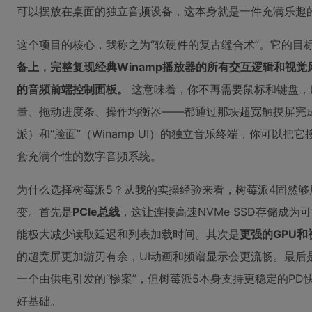
可以摆放在桌面的独立音频设备，这本身就是一件充满乐趣
这个项目的核心，我称之为“软硬件的复古缝合术”。它的目
备上，完整复现经典Winamp播放器的所有交互逻辑和视
的音频前端控制面板。
这意味着，你不再需要鼠标和键盘，
量、拖动进度条、操作均衡器——都通过那块超宽触摸屏完成
派）和“脸面”（Winamp UI）的独立音乐终端，你可以
套充满个性的数字音频系统。
为什么选择树莓派5？从我的实操经验来看，树莓派4固然够
变。首先是
PCIe总线
，这让连接高速NVMe SSD存储成
能极大减少读取延迟和列表加载时间。其次是
更强的GPU
的超宽屏更加游刃有余，UI动画和频谱显示会更流畅。最后
一个由供电引发的“惨案”，但树莓派5本身支持更稳定的P
好基础。