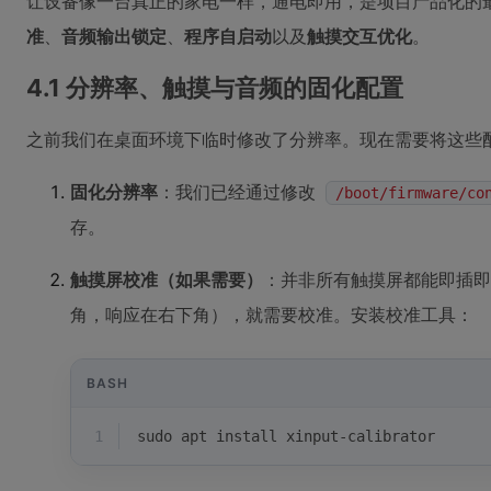
让设备像一台真正的家电一样，通电即用，是项目产品化的
准
、
音频输出锁定
、
程序自启动
以及
触摸交互优化
。
4.1 分辨率、触摸与音频的固化配置
之前我们在桌面环境下临时修改了分辨率。现在需要将这些
固化分辨率
：我们已经通过修改
/boot/firmware/co
存。
触摸屏校准（如果需要）
：并非所有触摸屏都能即插即
角，响应在右下角），就需要校准。安装校准工具：
BASH
1
sudo apt install xinput-calibrator