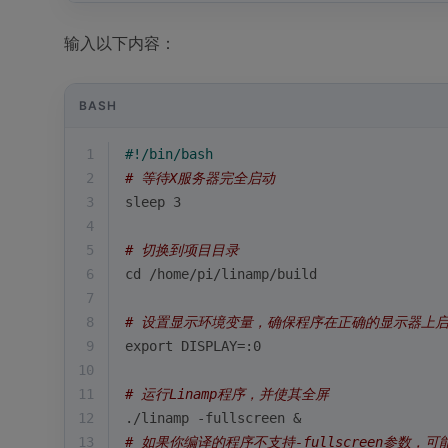
输入以下内容：
BASH
1
#!/bin/bash
2
# 等待X服务器完全启动
3
sleep 3
4
5
# 切换到项目目录
6
cd
 /home/pi/linamp/build
7
8
# 设置显示环境变量，确保程序在正确的显示器上
9
export
 DISPLAY=:0
10
11
# 运行Linamp程序，并使其全屏
12
./linamp -fullscreen &
13
# 如果你编译的程序不支持-fullscreen参数