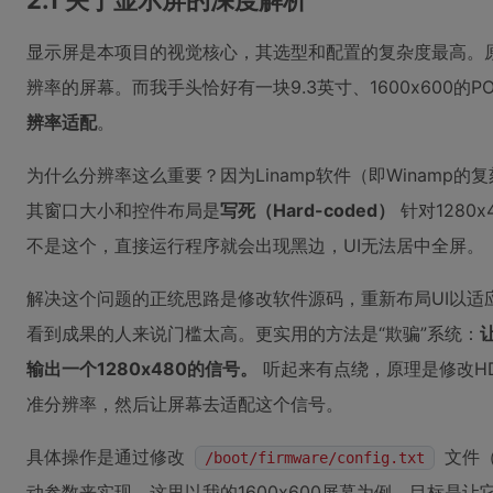
2.1 关于显示屏的深度解析
显示屏是本项目的视觉核心，其选型和配置的复杂度最高。原项目
辨率的屏幕。而我手头恰好有一块9.3英寸、1600x600的
辨率适配
。
为什么分辨率这么重要？因为Linamp软件（即Winamp
其窗口大小和控件布局是
写死（Hard-coded）
针对1280
不是这个，直接运行程序就会出现黑边，UI无法居中全屏。
解决这个问题的正统思路是修改软件源码，重新布局UI以适
看到成果的人来说门槛太高。更实用的方法是“欺骗”系统：
输出一个1280x480的信号。
听起来有点绕，原理是修改H
准分辨率，然后让屏幕去适配这个信号。
具体操作是通过修改
文件（在
/boot/firmware/config.txt
动参数来实现。这里以我的1600x600屏幕为例，目标是让它