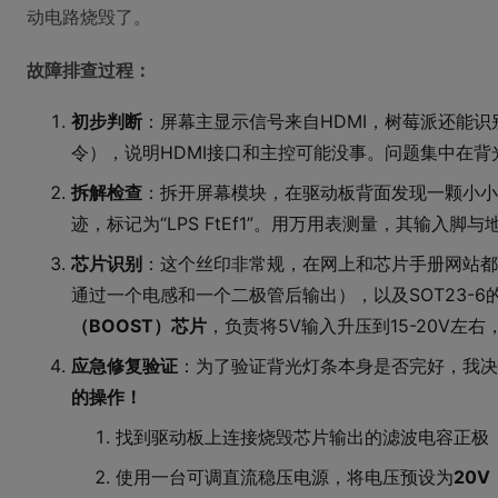
动电路烧毁了。
故障排查过程：
初步判断
：屏幕主显示信号来自HDMI，树莓派还能
令），说明HDMI接口和主控可能没事。问题集中在背
拆解检查
：拆开屏幕模块，在驱动板背面发现一颗小小的
迹，标记为“LPS FtEf1”。用万用表测量，其输入脚
芯片识别
：这个丝印非常规，在网上和芯片手册网站都
通过一个电感和一个二极管后输出），以及SOT23-
（BOOST）芯片
，负责将5V输入升压到15-20V左右
应急修复验证
：为了验证背光灯条本身是否完好，我决
的操作！
找到驱动板上连接烧毁芯片输出的滤波电容正极
使用一台可调直流稳压电源，将电压预设为
20V