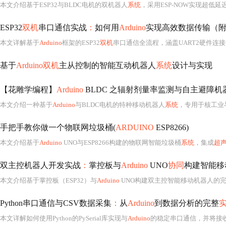
本文介绍基于ESP32与BLDC电机的双机器人
系统
，采用ESP-NOW实现超低延迟（<10m
ESP32
双机
串口通信实战
：
如何用
Arduino
实现高效数据传输（
本文详解基于
Arduino
框架的ESP32
双机
串口通信全流程，涵盖UART2硬件连
基于
Arduino双机
主从控制的智能互动机器人
系统
设计与实现
【花雕学编程】
Arduino
BLDC 之辐射剂量率监测与自主避障机
本文介绍一种基于
Arduino
与BLDC电机的特种移动机器人
系统
，专用于核工业
手把手教你做一个物联网垃圾桶(
ARDUINO
ESP8266)
本文介绍基于
Arduino
UNO与ESP8266构建的物联网智能垃圾桶
系统
，集成
超
双主控机器人开发实战
：
掌控板与
Arduino
UNO
协同
构建智能移
本文介绍基于掌控板（ESP32）与
Arduino
UNO构建双主控智能移动机器人的完整开发流程。UNO作为下位机负责实时运动控制，实现编码器计数、PID调速及串口指令解析；掌控板
Python串口通信与CSV数据采集
：
从
Arduino
到数据分析的完整
本文详解如何使用Python的PySerial库实现与
Arduino
的稳定串口通信，并将接