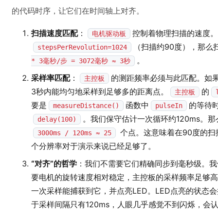
的代码时序，让它们在时间轴上对齐。
扫描速度匹配
：
控制着物理扫描的速度。
电机驱动板
（扫描约90度），那么
stepsPerRevolution=1024
。
* 3毫秒/步 = 3072毫秒 ≈ 3秒
采样率匹配
：
的测距频率必须与此匹配。如果
主控板
3秒内能均匀地采样到足够多的距离点。
的
主控板
要是
函数中
的等待时
measureDistance()
pulseIn
。我们保守估计一次循环约120ms。
delay(100)
个点。这意味着在90度的扫
3000ms / 120ms ≈ 25
个分辨率对于演示来说已经足够了。
“对齐”的哲学
：我们不需要它们精确同步到毫秒级。我
要电机的旋转速度相对稳定，主控板的采样频率足够高
一次采样能捕获到它，并点亮LED。LED点亮的状态
于采样间隔只有120ms，人眼几乎感觉不到闪烁，会认