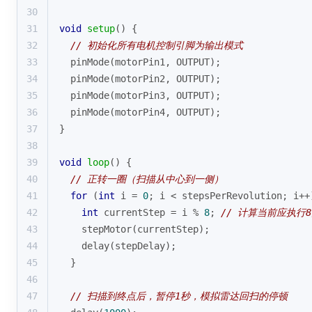
30
31
void
setup
()
{
32
// 初始化所有电机控制引脚为输出模式
33
pinMode
(motorPin1, OUTPUT);
34
pinMode
(motorPin2, OUTPUT);
35
pinMode
(motorPin3, OUTPUT);
36
pinMode
(motorPin4, OUTPUT);
37
}
38
39
void
loop
()
{
40
// 正转一圈（扫描从中心到一侧）
41
for
 (
int
 i = 
0
; i < stepsPerRevolution; i++
42
int
 currentStep = i % 
8
; 
// 计算当前应执行
43
stepMotor
(currentStep);
44
delay
(stepDelay);
45
  }
46
47
// 扫描到终点后，暂停1秒，模拟雷达回扫的停顿