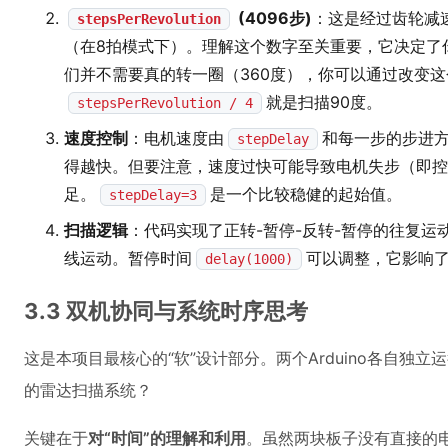
(4096步)
：这是经过齿轮减
stepsPerRevolution
（在8拍模式下）。理解这个数字至关重要，它决定了
们并不需要真的转一圈（360度），你可以通过改变
就是扫描90度。
stepsPerRevolution / 4
速度控制
：电机速度由
和每一步的步进
stepDelay
得越快。但要注意，速度过快可能导致电机失步（即控
足。
是一个比较稳健的起始值。
stepDelay=3
扫描逻辑
：代码实现了正转-暂停-反转-暂停的往复
线运动。暂停时间
可以调整，它影响了
delay(1000)
3.3 双机协同与系统时序思考
这是本项目最核心的“软”设计部分。两个Arduino各自独
的雷达扫描系统？
关键在于
对“时间”的理解和利用
。虽然两块板子没有直接的