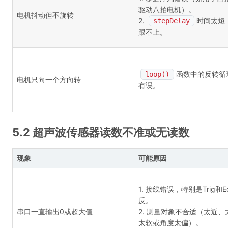
驱动八拍电机）。
电机抖动但不旋转
2.
时间太短
stepDelay
跟不上。
函数中的反转循
loop()
电机只向一个方向转
有误。
5.2 超声波传感器读数不准或无读数
现象
可能原因
1. 接线错误，特别是Trig和E
反。
串口一直输出0或超大值
2. 测量对象不合适（太近、
太软或角度太偏）。