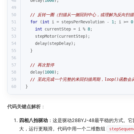
48
delay
(
1000
);
49
50
// 反转一圈（扫描从一侧回到中心，或理解为反向扫描
51
for
 (
int
 i = stepsPerRevolution - 
1
; i >= 
0
52
int
 currentStep = i % 
8
;
53
stepMotor
(currentStep);
54
delay
(stepDelay);
55
  }
56
57
// 再次暂停
58
delay
(
1000
);
59
// 至此完成一个完整的来回扫描周期，loop()函数
60
}
代码关键点解析
：
四相八拍驱动
：这是驱动28BYJ-48最平稳的方式
大，运行更顺滑。代码中用一个二维数组
stepSequen