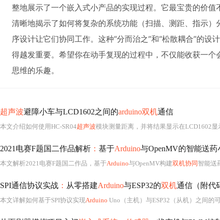
整地展示了一个嵌入式小产品的实现过程。它最宝贵的价值
清晰地揭示了如何将复杂的系统功能（扫描、测距、指示）
序设计让它们协同工作。这种“分而治之”和“松散耦合”的
得越发重要。希望你在动手复现的过程中，不仅能收获一个
思维的乐趣。
超声波
避障小车与LCD1602之间的
arduino双机
通信
本文介绍如何使用HC-SR04
超声波
模块测量距离，并将结果显示在LCD1602
2021电赛F题国二作品解析
：
基于
Arduino
与OpenMV的智能送药
本文解析2021电赛F题国二作品，基于
Arduino
与OpenMV构建
双机协同
智能送
SPI通信协议实战
：
从零搭建
Arduino
与ESP32的
双机
通信（附代
本文详解如何基于SPI协议实现
Arduino
Uno（主机）与ESP32（从机）之间的