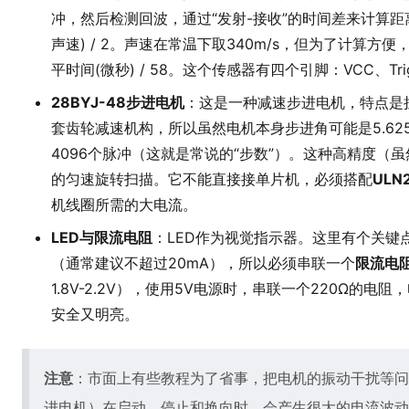
冲，然后检测回波，通过“发射-接收”的时间差来计算距离
声速) / 2。声速在常温下取340m/s，但为了计算方便
平时间(微秒) / 58。这个传感器有四个引脚：VCC、Tr
28BYJ-48步进电机
：这是一种减速步进电机，特点是
套齿轮减速机构，所以虽然电机本身步进角可能是5.62
4096个脉冲（这就是常说的“步数”）。这种高精度（
的匀速旋转扫描。它不能直接接单片机，必须搭配
ULN
机线圈所需的大电流。
LED与限流电阻
：LED作为视觉指示器。这里有个关键点：
（通常建议不超过20mA），所以必须串联一个
限流电
1.8V-2.2V），使用5V电源时，串联一个220Ω的电阻，电流
安全又明亮。
注意
：市面上有些教程为了省事，把电机的振动干扰等问
进电机）在启动、停止和换向时，会产生很大的电流波动