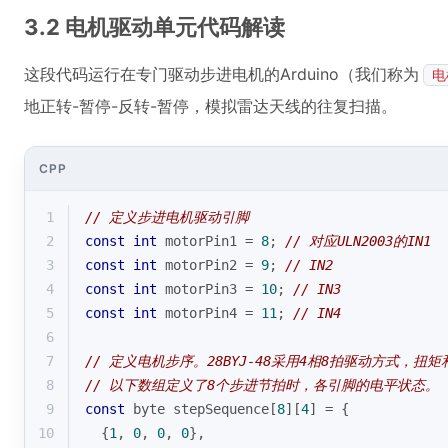
3.2 电机驱动单元代码解读
这段代码运行在专门驱动步进电机的Arduino（我们称为
电
地正转-暂停-反转-暂停，模拟雷达天线的往复扫描。
CPP
1
// 定义步进电机驱动引脚
2
const
int
 motorPin1 = 
8
; 
// 对应ULN2003的IN1
3
const
int
 motorPin2 = 
9
; 
// IN2
4
const
int
 motorPin3 = 
10
; 
// IN3
5
const
int
 motorPin4 = 
11
; 
// IN4
6
7
// 定义电机步序。28BYJ-48采用4相8拍驱动方式，扭
8
// 以下数组定义了8个步进节拍时，各引脚的电平状态。
9
const
 byte stepSequence[
8
][
4
] = {
10
  {
1
, 
0
, 
0
, 
0
},