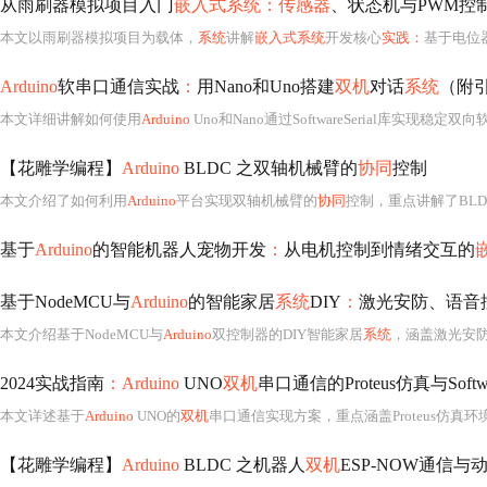
从雨刷器模拟项目入门
嵌入式系统：传感器
、状态机与PWM控
本文以雨刷器模拟项目为载体，
系统
讲解
嵌入式系统
开发核心
实践：
基于电位
Arduino
软串口通信实战
：
用Nano和Uno搭建
双机
对话
系统
（附
本文详细讲解如何使用
Arduino
Uno和Nano通过SoftwareSerial库实现稳定双向软串口通信。涵盖软串口原理、引脚选择（重点推荐D2/D7等外部中断引脚）、交叉接线规范（T
【花雕学编程】
Arduino
BLDC 之双轴机械臂的
协同
控制
本文介绍了如何利用
Arduino
平台实现双轴机械臂的
协同
控制，重点讲解了BLDC
基于
Arduino
的智能机器人宠物开发
：
从电机控制到情绪交互的
基于NodeMCU与
Arduino
的智能家居
系统
DIY
：
激光安防、语音
本文介绍基于NodeMCU与
Arduino
双控制器的DIY智能家居
系统
，涵盖激光安防（光敏电阻检测+抗干扰算法）、离线语音控制
2024实战指南
：Arduino
UNO
双机
串口通信的Proteus仿真与Softwa
本文详述基于
Arduino
UNO的
双机
串口通信实现方案，重点涵盖Proteus仿真环境下的Softw
【花雕学编程】
Arduino
BLDC 之机器人
双机
ESP-NOW通信与