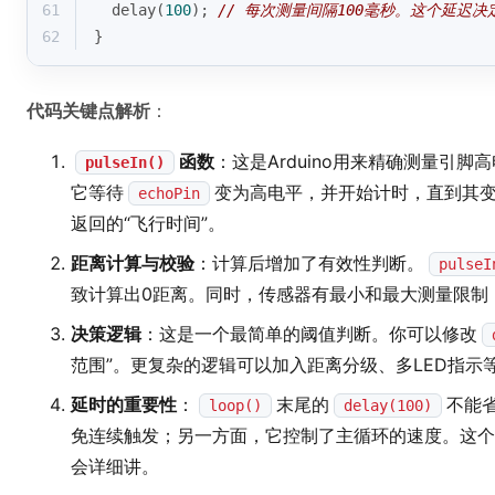
61
delay
(
100
); 
// 每次测量间隔100毫秒。这个延迟决
62
}
代码关键点解析
：
函数
：这是Arduino用来精确测量引
pulseIn()
它等待
变为高电平，并开始计时，直到其
echoPin
返回的“飞行时间”。
距离计算与校验
：计算后增加了有效性判断。
pulseI
致计算出0距离。同时，传感器有最小和最大测量限制
决策逻辑
：这是一个最简单的阈值判断。你可以修改
范围”。更复杂的逻辑可以加入距离分级、多LED指示
延时的重要性
：
末尾的
不能
loop()
delay(100)
免连续触发；另一方面，它控制了主循环的速度。这个
会详细讲。