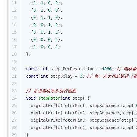
11
  {
1
, 
1
, 
0
, 
0
},
12
  {
0
, 
1
, 
0
, 
0
},
13
  {
0
, 
1
, 
1
, 
0
},
14
  {
0
, 
0
, 
1
, 
0
},
15
  {
0
, 
0
, 
1
, 
1
},
16
  {
0
, 
0
, 
0
, 
1
},
17
  {
1
, 
0
, 
0
, 
1
}
18
};
19
20
const
int
 stepsPerRevolution = 
4096
; 
// 电机
21
const
int
 stepDelay = 
3
; 
// 每一步之间的延迟（
22
23
// 步进电机单步执行函数
24
void
stepMotor
(
int
 step)
{
25
digitalWrite
(motorPin1, stepSequence[step][
26
digitalWrite
(motorPin2, stepSequence[step][
27
digitalWrite
(motorPin3, stepSequence[step][
28
digitalWrite
(motorPin4, stepSequence[step][
29
}