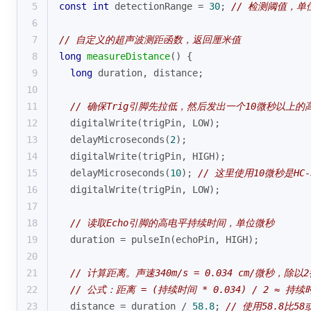
5
const
int
 detectionRange = 
30
; 
// 检测阈值，单
6
7
// 自定义的超声波测距函数，返回厘米值
8
long
measureDistance
()
{
9
long
 duration, distance;
10
11
// 确保Trig引脚先拉低，然后发出一个10微秒以上的
12
digitalWrite
(trigPin, LOW);
13
delayMicroseconds
(
2
);
14
digitalWrite
(trigPin, HIGH);
15
delayMicroseconds
(
10
); 
// 这里使用10微秒是H
16
digitalWrite
(trigPin, LOW);
17
18
// 读取Echo引脚的高电平持续时间，单位微秒
19
  duration = 
pulseIn
(echoPin, HIGH);
20
21
// 计算距离。声速340m/s = 0.034 cm/微秒，除以2
22
// 公式：距离 = (持续时间 * 0.034) / 2 ≈ 持续时
23
  distance = duration / 
58.8
; 
// 使用58.8比5