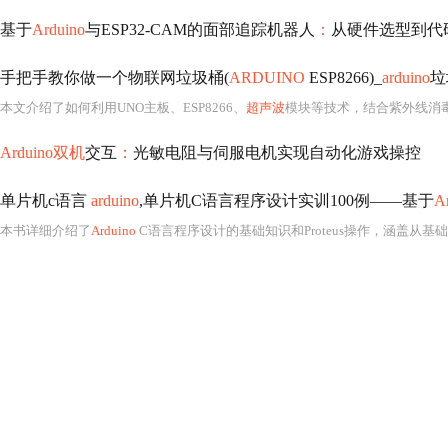
基于
Arduino
与ESP32-CAM的面部追踪机器人
：
从硬件选型到代
手把手教你做一个物联网垃圾桶(
ARDUINO
ESP8266)_
arduino
垃
本文介绍了如何利用UNO主板、ESP8266、
超声波
模块等技术，结合紫外线消毒和舵机控制，设计一款低成本、智能化的垃圾桶，
Arduino双机
交互
：
光敏电阻与伺服电机实现自动化游戏操控
单片机c语言
arduino
,单片机C语言程序设计实训100例——基于
A
本书详细介绍了
Arduino
C语言程序设计的基础知识和Proteus操作，涵盖从基础程序设计如L