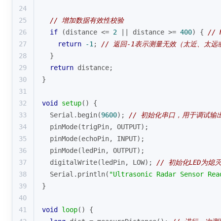
24
25
// 增加数据有效性校验
26
if
 (distance <= 
2
 || distance >= 
400
) { 
//
27
return
-1
; 
// 返回-1表示测量无效（太近、太远
28
  }
29
return
 distance;
30
}
31
32
void
setup
()
{
33
  Serial.
begin
(
9600
); 
// 初始化串口，用于调试输
34
pinMode
(trigPin, OUTPUT);
35
pinMode
(echoPin, INPUT);
36
pinMode
(ledPin, OUTPUT);
37
digitalWrite
(ledPin, LOW); 
// 初始化LED为熄
38
  Serial.
println
(
"Ultrasonic Radar Sensor Rea
39
}
40
41
void
loop
()
{