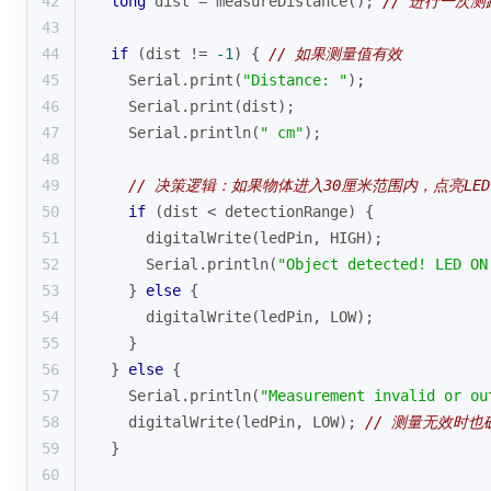
42
long
 dist = 
measureDistance
(); 
// 进行一次测
43
44
if
 (dist != 
-1
) { 
// 如果测量值有效
45
    Serial.
print
(
"Distance: "
);
46
    Serial.
print
(dist);
47
    Serial.
println
(
" cm"
);
48
49
// 决策逻辑：如果物体进入30厘米范围内，点亮LED
50
if
 (dist < detectionRange) {
51
digitalWrite
(ledPin, HIGH);
52
      Serial.
println
(
"Object detected! LED ON
53
    } 
else
 {
54
digitalWrite
(ledPin, LOW);
55
    }
56
  } 
else
 {
57
    Serial.
println
(
"Measurement invalid or ou
58
digitalWrite
(ledPin, LOW); 
// 测量无效时也
59
  }
60